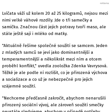
Lvíčata váží už kolem 20 až 25 kilogramů, nejsou mezi
nimi velké váhové rozdíly. Jde o tři samečky a
samičku. Značnou část jejich potravy tvoří maso, ale
stále ještě sají i mléko od matky.
"Aktuálně řešíme společné soužití se samcem. Jeden
z mladých samců se jeví jako dominantnější a
temperamentnější a několikrát mezi ním a otcem
proběhl konflikt," uvedla zooložka Zdenka Vavrysová.
Těžké je ale podle ní rozlišit, co je přirozená výchova
a socializace a co už je nebezpečné pro jejich
vzájemné soužití.
"Nechceme předčasně zakročit, abychom nenarušili
přirozený sociální vývoj, ale zároveň soužití smečky
neustále sledujeme, abychom v případě potřeby