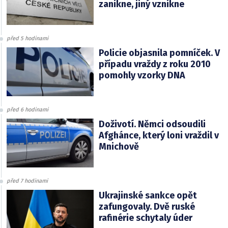
zanikne, jiný vznikne
před 5 hodinami
Policie objasnila pomníček. V
případu vraždy z roku 2010
pomohly vzorky DNA
před 6 hodinami
Doživotí. Němci odsoudili
Afghánce, který loni vraždil v
Mnichově
před 7 hodinami
Ukrajinské sankce opět
zafungovaly. Dvě ruské
rafinérie schytaly úder