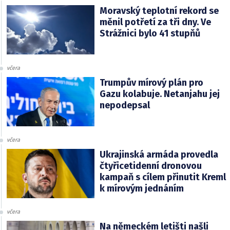
Moravský teplotní rekord se
měnil potřetí za tři dny. Ve
Strážnici bylo 41 stupňů
včera
Trumpův mírový plán pro
Gazu kolabuje. Netanjahu jej
nepodepsal
včera
Ukrajinská armáda provedla
čtyřicetidenní dronovou
kampaň s cílem přinutit Kreml
k mírovým jednáním
včera
Na německém letišti našli