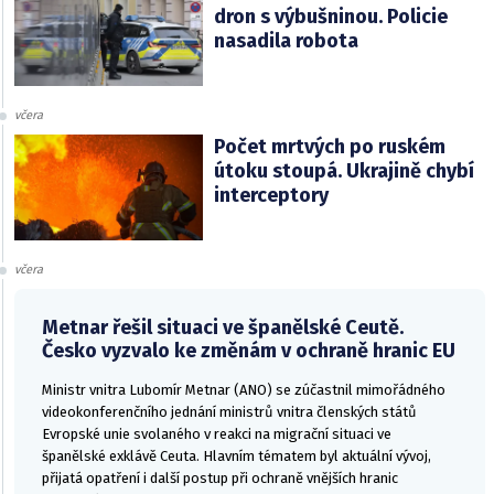
dron s výbušninou. Policie
nasadila robota
včera
Počet mrtvých po ruském
útoku stoupá. Ukrajině chybí
interceptory
včera
Metnar řešil situaci ve španělské Ceutě.
Česko vyzvalo ke změnám v ochraně hranic EU
Ministr vnitra Lubomír Metnar (ANO) se zúčastnil mimořádného
videokonferenčního jednání ministrů vnitra členských států
Evropské unie svolaného v reakci na migrační situaci ve
španělské exklávě Ceuta. Hlavním tématem byl aktuální vývoj,
přijatá opatření i další postup při ochraně vnějších hranic