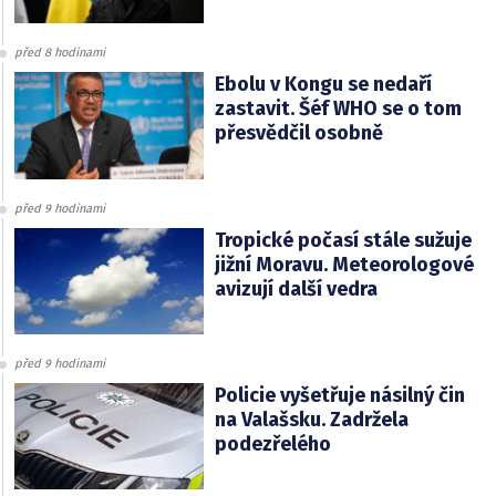
před 8 hodinami
Ebolu v Kongu se nedaří
zastavit. Šéf WHO se o tom
přesvědčil osobně
před 9 hodinami
Tropické počasí stále sužuje
jižní Moravu. Meteorologové
avizují další vedra
před 9 hodinami
Policie vyšetřuje násilný čin
na Valašsku. Zadržela
podezřelého