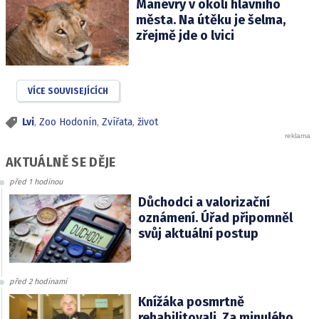
Manévry v okolí hlavního
města. Na útěku je šelma,
zřejmě jde o lvici
VÍCE SOUVISEJÍCÍCH
Lvi
,
Zoo Hodonín
,
Zvířata
,
život
AKTUÁLNĚ SE DĚJE
před 1 hodinou
Důchodci a valorizační
oznámení. Úřad připomněl
svůj aktuální postup
před 2 hodinami
Knížáka posmrtně
rehabilitovali. Za minulého