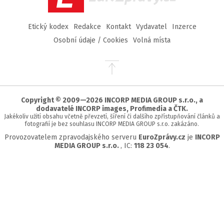
Etický kodex
Redakce
Kontakt
Vydavatel
Inzerce
Osobní údaje / Cookies
Volná místa
Přejít
na
začátek
stránky
Copyright © 2009—2026 INCORP MEDIA GROUP s.r.o., a
dodavatelé INCORP images, Profimedia a ČTK.
Jakékoliv užití obsahu včetně převzetí, šíření či dalšího zpřístupňování článků a
fotografií je bez souhlasu INCORP MEDIA GROUP s.r.o. zakázáno.
Provozovatelem zpravodajského serveru
EuroZprávy.cz
je
INCORP
MEDIA GROUP s.r.o.
, IC:
118 23 054
.