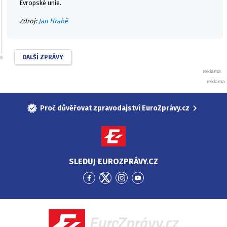
Evropské unie.
Zdroj:
Jan Hrabě
DALŠÍ ZPRÁVY
Proč důvěřovat zpravodajství EuroZprávy.cz
SLEDUJ EUROZPRÁVY.CZ
Přejít
Přejít
Přejít
Přejít
na
na
na
na
Facebook
Twitter
Instagram
YouTube
EuroZprávy.cz