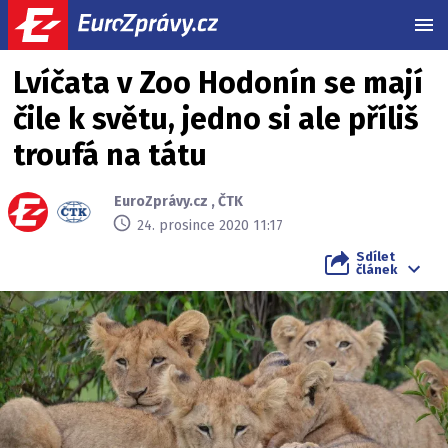
MEN
Lvíčata v Zoo Hodonín se mají
čile k světu, jedno si ale příliš
troufá na tátu
EuroZprávy.cz
,
ČTK
24. prosince 2020 11:17
Sdílet
článek