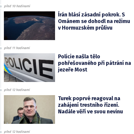
před 10 hodinami
Írán hlásí zásadní pokrok. S
Ománem se dohodl na režimu
v Hormuzském průlivu
před 11 hodinami
Policie našla tělo
pohřešovaného při pátrání na
jezeře Most
před 12 hodinami
Turek poprvé reagoval na
zahájení trestního řízení.
Nadále věří ve svou nevinu
před 12 hodinami