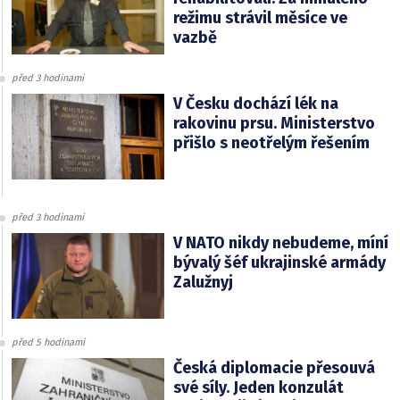
režimu strávil měsíce ve
vazbě
před 3 hodinami
V Česku dochází lék na
rakovinu prsu. Ministerstvo
přišlo s neotřelým řešením
před 3 hodinami
V NATO nikdy nebudeme, míní
bývalý šéf ukrajinské armády
Zalužnyj
před 5 hodinami
Česká diplomacie přesouvá
své síly. Jeden konzulát