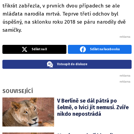
třikrát zabřezla, v prvních dvou případech se ale
mláďata narodila mrtvá. Teprve třetí odchov byl
úspěšný, na sklonku roku 2018 se páru narodily dvě
samičky.
Sdílet na X
Sdílet na Facebooku
Vstoupit do diskuze
SOUVISEJÍCÍ
V Berlíně se dál pátrá po
šelmě, o lvici jít nemusí. Zvíře
nikdo nepostrádá