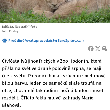
Lvíčata, ilustrační foto
Foto: Pixabay
Proč důvěřovat zpravodajství EuroZprávy.cz
FACEBOOK
X
ZPR
Čtyřčata lvů jihoafrických v Zoo Hodonín, která
přišla na svět ve druhé polovině srpna, se mají
čile k světu. Po rodičích mají vzácnou smetanově
bílou barvu. Jeden ze samečků si ale troufá na
otce, chovatelé tak rodinu možná budou muset
rozdělit. ČTK to řekla mluvčí zahrady Marie
Blahová.