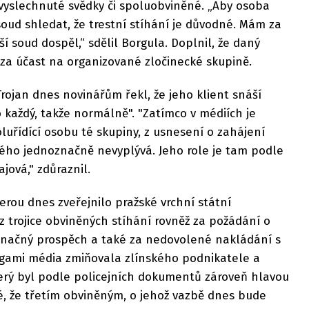
yslechnuté svědky či spoluobviněné. „Aby osoba
soud shledat, že trestní stíhání je důvodné. Mám za
ší soud dospěl,“ sdělil Borgula. Doplnil, že daný
 za účast na organizované zločinecké skupině.
ojan dnes novinářům řekl, že jeho klient snáší
o každý, takže normálně". "Zatímco v médiích je
uřídící osobu té skupiny, z usnesení o zahájení
vého jednoznačně nevyplývá. Jeho role je tam podle
ová," zdůraznil.
terou dnes zveřejnilo pražské vrchní státní
í z trojice obviněných stíhání rovněž za požádání o
 značný prospěch a také za nedovolené nakládání s
rogami média zmiňovala zlínského podnikatele a
terý byl podle policejních dokumentů zároveň hlavou
é, že třetím obviněným, o jehož vazbě dnes bude