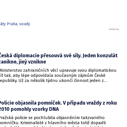
dopravním podniku. Proti vyloučení se může odvolat.
ráty Praha
,
soudy
Česká diplomacie přesouvá své síly. Jeden konzulát
zanikne, jiný vznikne
Ministerstvo zahraničních věcí upravuje svou diplomatickou
síť tak, aby lépe odpovídala současným zájmům České
republiky. Už za několik týdnu ukončí činnost jeden z
konzulátů, jiný ji naopak zahájí. Ministerstvo o tom
informovalo na webu.
Policie objasnila pomníček. V případu vraždy z roku
2010 pomohly vzorky DNA
Pražská policie se pochlubila objasněním takzvaného
pomníčku. Kriminalisté z hlavního města totiž dopadli