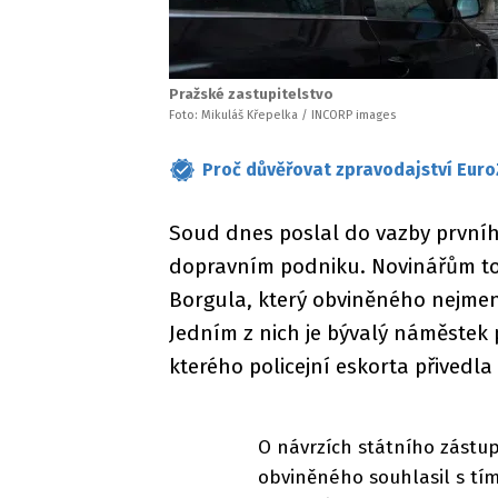
Pražské zastupitelstvo
Foto: Mikuláš Křepelka / INCORP images
Proč důvěřovat zpravodajství Euro
Soud dnes poslal do vazby prvníh
dopravním podniku. Novinářům to 
Borgula, který obviněného nejmeno
Jedním z nich je bývalý náměstek
kterého policejní eskorta přivedl
O návrzích státního zástu
obviněného souhlasil s tí