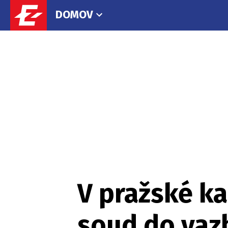
DOMOV
V pražské k
soud do vaz