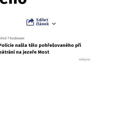
Sdílet
článek
před 7 hodinami
Policie našla tělo pohřešovaného při
pátrání na jezeře Most