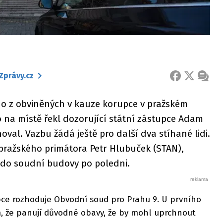
Zprávy.cz
FACEBOOK
X
ZPRÁ
o z obviněných v kauze korupce v pražském
na místě řekl dozorující státní zástupce Adam
val. Vazbu žádá ještě pro další dva stíhané lidi.
 pražského primátora Petr Hlubuček (STAN),
a do soudní budovy po poledni.
pce rozhoduje Obvodní soud pro Prahu 9. U prvního
m, že panují důvodné obavy, že by mohl uprchnout