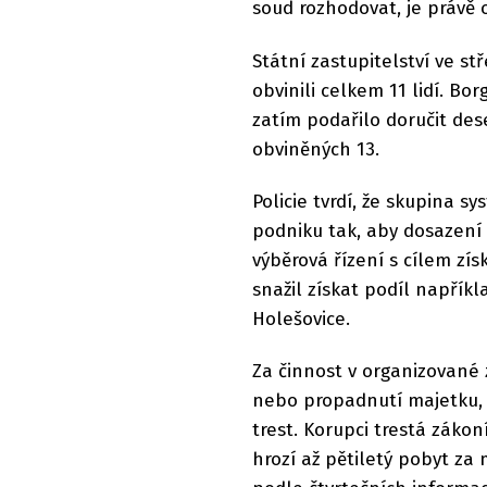
soud rozhodovat, je právě 
Státní zastupitelství ve st
obvinili celkem 11 lidí. Bo
zatím podařilo doručit des
obviněných 13.
Policie tvrdí, že skupina s
podniku tak, aby dosazení
výběrová řízení s cílem zís
snažil získat podíl napřík
Holešovice.
Za činnost v organizované z
nebo propadnutí majetku, v
trest. Korupci trestá zákoní
hrozí až pětiletý pobyt za 