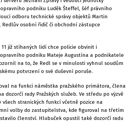
í serveru Seznam Zprávy i vedoucí jednotky
dopravního podniku Luděk Šteffel, šéf právního
doucí odboru technické správy objektů Martin
, Redlův osobní řidič či obchodní zástupce
11 již stíhaných lidí chce policie obvinit i
pravního podniku Mateje Augustína a podnikatele
ozornil na to, že Redl se v minulosti vyhnul soudům
řskému potvrzení o své duševní poruše.
noval na funkci náměstka pražského primátora, člena
a dozorčí rady Pražských služeb. Ve středu po výzvě
é všech stranických funkcí včetně pozice na
ní volby do zastupitelstva, kde figuroval na třetím
tavilo členství. Hlubuček opustil také dozorčí radu