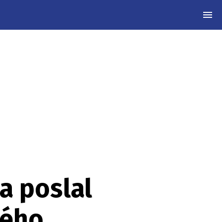
MEN
a poslal
ného