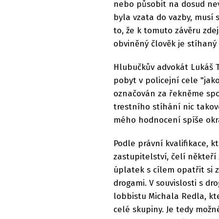
nebo působit na dosud nev
byla vzata do vazby, musí 
to, že k tomuto závěru zdej
obviněný člověk je stíhaný
Hlubučkův advokát Lukáš Tr
pobyt v policejní cele "jak
označován za řekněme spol
trestního stíhání nic tako
mého hodnocení spíše okraj
Podle právní kvalifikace, k
zastupitelství, čelí někteř
úplatek s cílem opatřit si
drogami. V souvislosti s d
lobbistu Michala Redla, k
celé skupiny. Je tedy možn