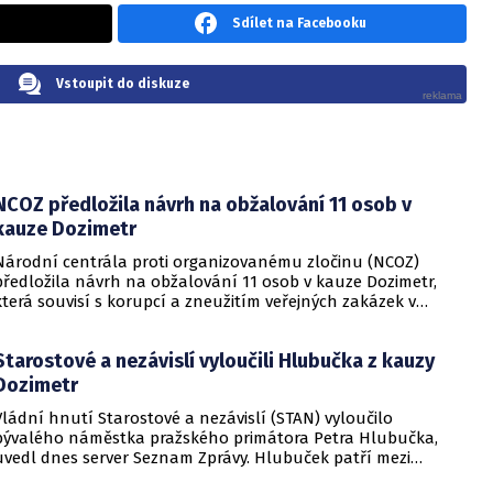
Sdílet na Facebooku
Vstoupit do diskuze
NCOZ předložila návrh na obžalování 11 osob v
kauze Dozimetr
Národní centrála proti organizovanému zločinu (NCOZ)
předložila návrh na obžalování 11 osob v kauze Dozimetr,
která souvisí s korupcí a zneužitím veřejných zakázek v
pražském dopravním podniku (DPP). Mezi obžalovanými jsou
někteří vlivní politici, manažeři a podnikatelé. Stíhají se mimo
Starostové a nezávislí vyloučili Hlubučka z kauzy
jiné za účast v organizované zločinecké skupině, přijetí
úplatků, podplacení a legalizaci výnosů z trestné činnosti.
Dozimetr
Vládní hnutí Starostové a nezávislí (STAN) vyloučilo
bývalého náměstka pražského primátora Petra Hlubučka,
uvedl dnes server Seznam Zprávy. Hlubuček patří mezi
obviněné v kauze Dozimetr, která se týká korupce v pražském