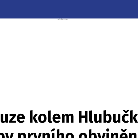
auze kolem Hlubučk
by prvního obvině