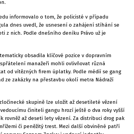
on.
ředu informovalo o tom, že policisté v případu
rgula dnes uvedl, že usnesení o zahájení stíhání se
eti z nich. Podle dnešního deníku Právo už je
ystematicky obsadila klíčové pozice v dopravním
 spřátelení manažeři mohli ovlivňovat různá
kat od vítězných firem úplatky. Podle médií se gang
lad ze zakázky na přestavbu okolí metra Nádraží
ločinecké skupině lze uložit až desetileté vězení
edoucímu činiteli gangu hrozí ještě o dva roky vyšší
k rovněž až deseti lety vězení. Za distribuci drog pak
mřížemi či peněžitý trest. Mezi další obviněné patří