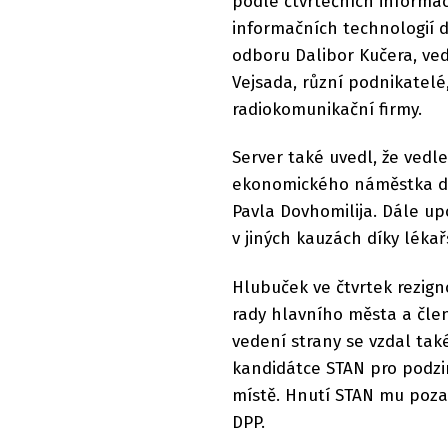
podle čtvrtečních informac
informačních technologií 
odboru Dalibor Kučera, ve
Vejsada, různí podnikatelé
radiokomunikační firmy.
Server také uvedl, že vedle 
ekonomického náměstka do
Pavla Dovhomilija. Dále up
v jiných kauzách díky léka
Hlubuček ve čtvrtek rezig
rady hlavního města a člen
vedení strany se vzdal tak
kandidátce STAN pro podzim
místě. Hnutí STAN mu pozas
DPP.