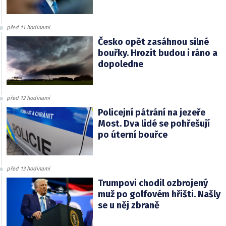
před 11 hodinami
Česko opět zasáhnou silné
bouřky. Hrozit budou i ráno a
dopoledne
před 12 hodinami
Policejní pátrání na jezeře
Most. Dva lidé se pohřešují
po úterní bouřce
před 13 hodinami
Trumpovi chodil ozbrojený
muž po golfovém hřišti. Našly
se u něj zbraně