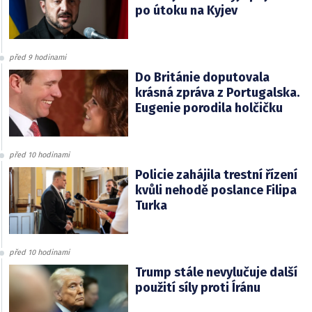
po útoku na Kyjev
před 9 hodinami
Do Británie doputovala
krásná zpráva z Portugalska.
Eugenie porodila holčičku
před 10 hodinami
Policie zahájila trestní řízení
kvůli nehodě poslance Filipa
Turka
před 10 hodinami
Trump stále nevylučuje další
použití síly proti Íránu