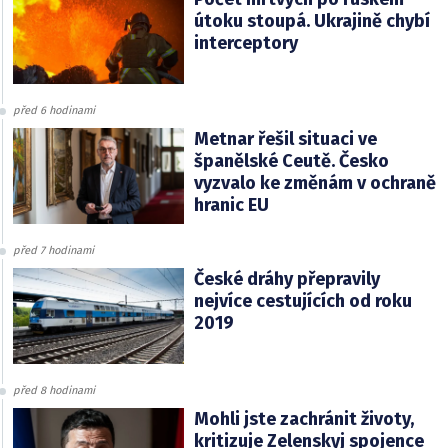
útoku stoupá. Ukrajině chybí
interceptory
před 6 hodinami
Metnar řešil situaci ve
španělské Ceutě. Česko
vyzvalo ke změnám v ochraně
hranic EU
před 7 hodinami
České dráhy přepravily
nejvíce cestujících od roku
2019
před 8 hodinami
Mohli jste zachránit životy,
kritizuje Zelenskyj spojence