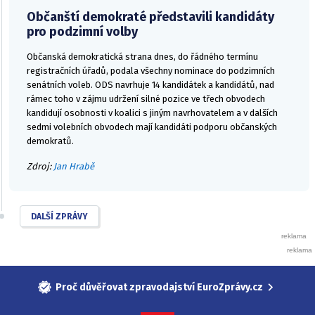
Občanští demokraté představili kandidáty
pro podzimní volby
Občanská demokratická strana dnes, do řádného termínu
registračních úřadů, podala všechny nominace do podzimních
senátních voleb. ODS navrhuje 14 kandidátek a kandidátů, nad
rámec toho v zájmu udržení silné pozice ve třech obvodech
kandidují osobnosti v koalici s jiným navrhovatelem a v dalších
sedmi volebních obvodech mají kandidáti podporu občanských
demokratů.
Zdroj:
Jan Hrabě
DALŠÍ ZPRÁVY
Proč důvěřovat zpravodajství EuroZprávy.cz