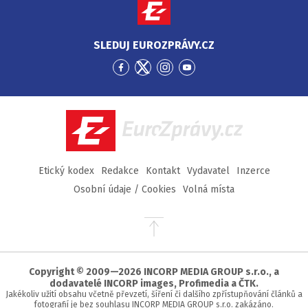
SLEDUJ EUROZPRÁVY.CZ
Přejít
Přejít
Přejít
Přejít
na
na
na
na
Facebook
Twitter
Instagram
YouTube
EuroZprávy.cz
Etický kodex
Redakce
Kontakt
Vydavatel
Inzerce
Osobní údaje / Cookies
Volná místa
Přejít
na
začátek
stránky
Copyright © 2009—2026 INCORP MEDIA GROUP s.r.o., a
dodavatelé INCORP images, Profimedia a ČTK.
Jakékoliv užití obsahu včetně převzetí, šíření či dalšího zpřístupňování článků a
fotografií je bez souhlasu INCORP MEDIA GROUP s.r.o. zakázáno.