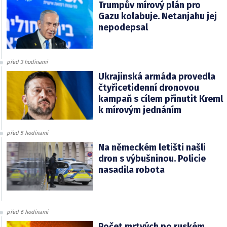
Trumpův mírový plán pro
Gazu kolabuje. Netanjahu jej
nepodepsal
před 3 hodinami
Ukrajinská armáda provedla
čtyřicetidenní dronovou
kampaň s cílem přinutit Kreml
k mírovým jednáním
před 5 hodinami
Na německém letišti našli
dron s výbušninou. Policie
nasadila robota
před 6 hodinami
Počet mrtvých po ruském