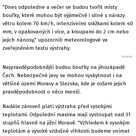
"Dnes odpoledne a večer se budou tvořit místy
bouřky, které mohou být výjimečně i silné s nárazy
větru kolem 70 km/h, intenzivními srážkami kolem 40
mm, v opakovaných i více, a kroupami do 2 cm nebo
jejich nánosy," upozornili meteorologové ve
zveřejněném textu výstrahy.
Nejpravděpodobnější budou bouřky na jihozápadě
Čech. Nebezpečné jevy se mohou vyskytnout i na
většině území Moravy a Slezska, kde je ovšem jejich
pravděpodobnost o něco menší.
Nadále zároveň platí výstraha před vysokými
teplotami. Odpolední maxima mají vystoupat nad 31
stupňů hlavně na jižní Moravě. "Vzhledem k vysokým
teplotám a vysoké vzdušné vlhkosti budeme vnímat