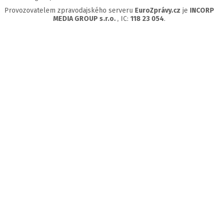
Provozovatelem zpravodajského serveru
EuroZprávy.cz
je
INCORP
MEDIA GROUP s.r.o.
, IC:
118 23 054
.