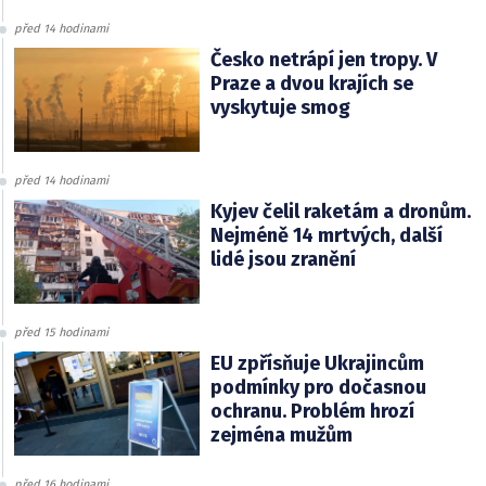
před 14 hodinami
Česko netrápí jen tropy. V
Praze a dvou krajích se
vyskytuje smog
před 14 hodinami
Kyjev čelil raketám a dronům.
Nejméně 14 mrtvých, další
lidé jsou zranění
před 15 hodinami
EU zpřísňuje Ukrajincům
podmínky pro dočasnou
ochranu. Problém hrozí
zejména mužům
před 16 hodinami