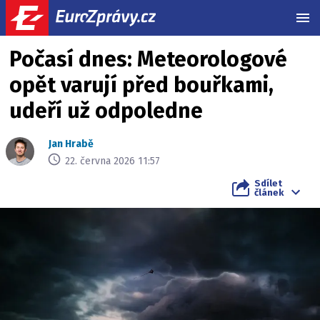
MEN
Počasí dnes: Meteorologové
opět varují před bouřkami,
udeří už odpoledne
Jan Hrabě
22. června 2026 11:57
Sdílet
článek