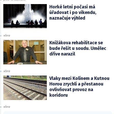
Horké letní počasí má
úřadovat i po víkendu,
naznačuje výhled
včera
Knížákova rehabilitace se
bude řešit u soudu. Umělec
dříve narazil
včera
Vlaky mezi Kolínem a Kutnou
Horou zrychlí a přestanou
ovlivňovat provoz na
koridoru
včera