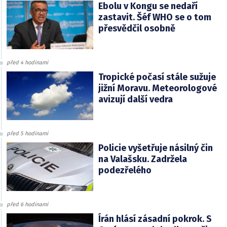
Ebolu v Kongu se nedaří
zastavit. Šéf WHO se o tom
přesvědčil osobně
před 4 hodinami
Tropické počasí stále sužuje
jižní Moravu. Meteorologové
avizují další vedra
před 5 hodinami
Policie vyšetřuje násilný čin
na Valašsku. Zadržela
podezřelého
před 6 hodinami
Írán hlásí zásadní pokrok. S