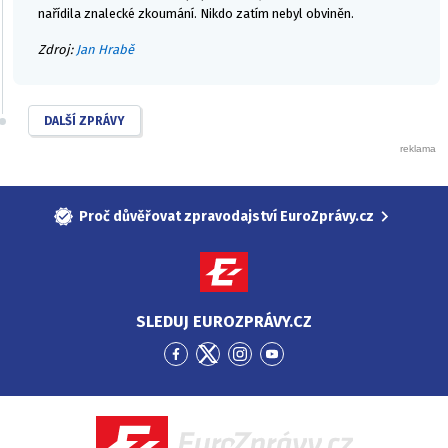
nařídila znalecké zkoumání. Nikdo zatím nebyl obviněn.
Zdroj:
Jan Hrabě
DALŠÍ ZPRÁVY
Proč důvěřovat zpravodajství EuroZprávy.cz
SLEDUJ EUROZPRÁVY.CZ
Přejít
Přejít
Přejít
Přejít
na
na
na
na
Facebook
Twitter
Instagram
YouTube
EuroZprávy.cz