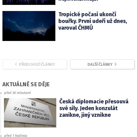
Tropické počasí ukončí
bouřky. První udeří už dnes,
varoval ČHMÚ
PŘEDCHOZÍ ČLÁNKY
DALŠÍ ČLÁNKY
AKTUÁLNĚ SE DĚJE
před 36 minutami
Česká diplomacie přesouvá
své síly. Jeden konzulát
zanikne, jiný vznikne
před 1 hodinou