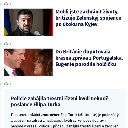
včera
Mohli jste zachránit životy,
kritizuje Zelenskyj spojence
po útoku na Kyjev
včera
Do Británie doputovala
krásná zpráva z Portugalska.
Eugenie porodila holčičku
včera
Policie zahájila trestní řízení kvůli nehodě
poslance Filipa Turka
Poslanec a vládní zmocněnec Filip Turek (Motoristé) je podezřelý
z ublížení na zdraví z nedbalosti kvůli červencové dopravní
nehodě v Praze. Policie v případu zahájila trestní řízení a zároveň