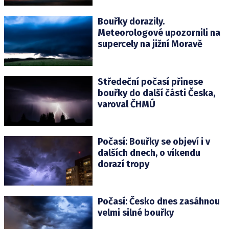
Bouřky dorazily.
Meteorologové upozornili na
supercely na jižní Moravě
Středeční počasí přinese
bouřky do další části Česka,
varoval ČHMÚ
Počasí: Bouřky se objeví i v
dalších dnech, o víkendu
dorazí tropy
Počasí: Česko dnes zasáhnou
velmi silné bouřky