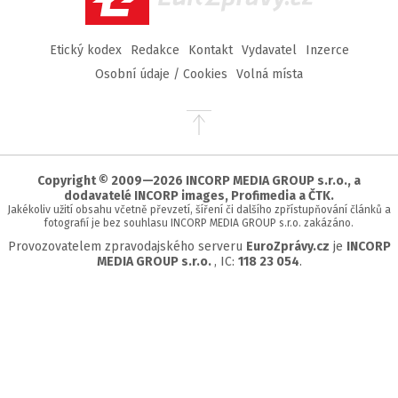
Etický kodex
Redakce
Kontakt
Vydavatel
Inzerce
Osobní údaje / Cookies
Volná místa
Přejít
na
začátek
stránky
Copyright © 2009—2026 INCORP MEDIA GROUP s.r.o., a
dodavatelé INCORP images, Profimedia a ČTK.
Jakékoliv užití obsahu včetně převzetí, šíření či dalšího zpřístupňování článků a
fotografií je bez souhlasu INCORP MEDIA GROUP s.r.o. zakázáno.
Provozovatelem zpravodajského serveru
EuroZprávy.cz
je
INCORP
MEDIA GROUP s.r.o.
, IC:
118 23 054
.