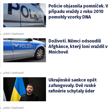
Policie objasnila pomníček. V
případu vraždy z roku 2010
pomohly vzorky DNA
před 2 hodinami
Doživotí. Němci odsoudili
Afghánce, který loni vraždil v
Mnichově
před 2 hodinami
Ukrajinské sankce opět
zafungovaly. Dvě ruské
rafinérie schytaly úder
před 3 hodinami