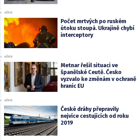
včera
Počet mrtvých po ruském
útoku stoupá. Ukrajině chybí
interceptory
včera
Metnar řešil situaci ve
španělské Ceutě. Česko
vyzvalo ke změnám v ochraně
hranic EU
včera
České dráhy přepravily
nejvíce cestujících od roku
2019