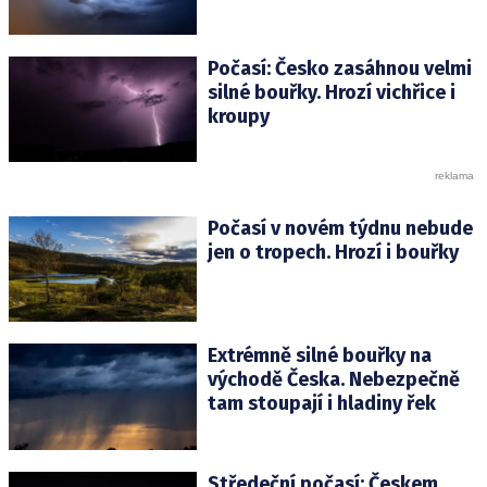
Počasí: Česko zasáhnou velmi
silné bouřky. Hrozí vichřice i
kroupy
Počasí v novém týdnu nebude
jen o tropech. Hrozí i bouřky
Extrémně silné bouřky na
východě Česka. Nebezpečně
tam stoupají i hladiny řek
Středeční počasí: Českem