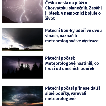
Češka nesla na pláži v
Chorvatsku slunečník. Zasáhl
ji blesk, v nemocnici bojuje o
život
Páteční bouřky udeří ve dvou
vlnách, naznačili
meteorologové ve výstraze
Páteční počasí:
Meteorologové nastínili, co
hrozí od dnešních bouřek
Páteční počasí přinese další
silné bouřky, varovali
meteorologové