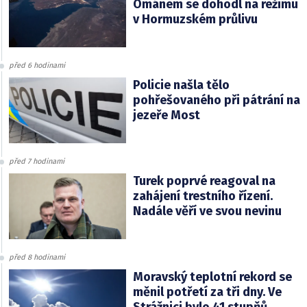
Ománem se dohodl na režimu
v Hormuzském průlivu
před 6 hodinami
Policie našla tělo
pohřešovaného při pátrání na
jezeře Most
před 7 hodinami
Turek poprvé reagoval na
zahájení trestního řízení.
Nadále věří ve svou nevinu
před 8 hodinami
Moravský teplotní rekord se
měnil potřetí za tři dny. Ve