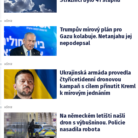
Strážnici bylo 41 stupňů
včera
Trumpův mírový plán pro
Gazu kolabuje. Netanjahu jej
nepodepsal
včera
Ukrajinská armáda provedla
čtyřicetidenní dronovou
kampaň s cílem přinutit Kreml
k mírovým jednáním
včera
Na německém letišti našli
dron s výbušninou. Policie
nasadila robota