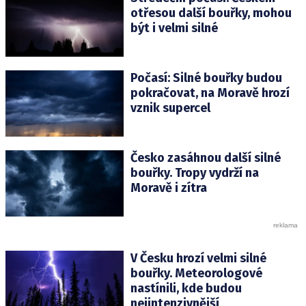
otřesou další bouřky, mohou
být i velmi silné
Počasí: Silné bouřky budou
pokračovat, na Moravě hrozí
vznik supercel
Česko zasáhnou další silné
bouřky. Tropy vydrží na
Moravě i zítra
V Česku hrozí velmi silné
bouřky. Meteorologové
nastínili, kde budou
nejintenzivnější