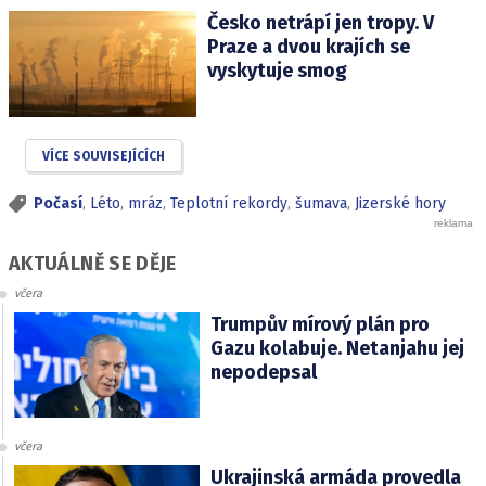
Česko netrápí jen tropy. V
Praze a dvou krajích se
vyskytuje smog
VÍCE SOUVISEJÍCÍCH
Počasí
,
Léto
,
mráz
,
Teplotní rekordy
,
šumava
,
Jizerské hory
AKTUÁLNĚ SE DĚJE
včera
Trumpův mírový plán pro
Gazu kolabuje. Netanjahu jej
nepodepsal
včera
Ukrajinská armáda provedla