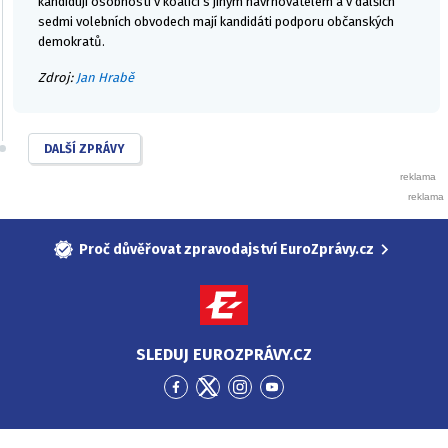
kandidují osobnosti v koalici s jiným navrhovatelem a v dalších
sedmi volebních obvodech mají kandidáti podporu občanských
demokratů.
Zdroj:
Jan Hrabě
DALŠÍ ZPRÁVY
Proč důvěřovat zpravodajství EuroZprávy.cz
SLEDUJ EUROZPRÁVY.CZ
Přejít
Přejít
Přejít
Přejít
na
na
na
na
Facebook
Twitter
Instagram
YouTube