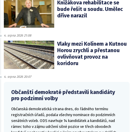
Knížákova rehabilitace se
bude řešit u soudu. Umělec
dříve narazil
4. srpna 2026 21:08
Vlaky mezi Kolínem a Kutnou
Horou zrychlí a přestanou
ovlivňovat provoz na
koridoru
4. srpna 2026 20:07
Občanští demokraté představili kandidáty
pro podzimní volby
Občanská demokratická strana dnes, do řádného termínu
registračních úřadů, podala všechny nominace do podzimních
senátních voleb. ODS navrhuje 14 kandidátek a kandidátů, nad
rámec toho v zájmu udržení silné pozice ve třech obvodech