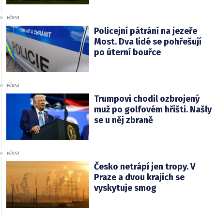
včera
Policejní pátrání na jezeře
Most. Dva lidé se pohřešují
po úterní bouřce
včera
Trumpovi chodil ozbrojený
muž po golfovém hřišti. Našly
se u něj zbraně
včera
Česko netrápí jen tropy. V
Praze a dvou krajích se
vyskytuje smog