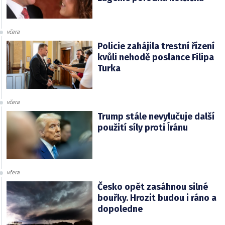
včera
Policie zahájila trestní řízení
kvůli nehodě poslance Filipa
Turka
včera
Trump stále nevylučuje další
použití síly proti Íránu
včera
Česko opět zasáhnou silné
bouřky. Hrozit budou i ráno a
dopoledne