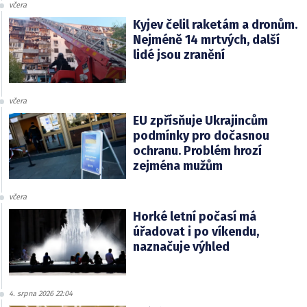
včera
Kyjev čelil raketám a dronům.
Nejméně 14 mrtvých, další
lidé jsou zranění
včera
EU zpřísňuje Ukrajincům
podmínky pro dočasnou
ochranu. Problém hrozí
zejména mužům
včera
Horké letní počasí má
úřadovat i po víkendu,
naznačuje výhled
4. srpna 2026 22:04