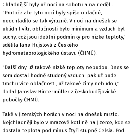
Chladnější byly už noci na sobotu a na neděli.
"Protože ale tyto noci byly spíše oblačné,
neochladilo se tak výrazně. V noci na dnešek se
uklidnil vítr, oblačnosti bylo minimum a vzduch byl
suchý, což jsou ideální podmínky pro nízké teploty,"
sdělila Jana Hujslová z Českého
hydrometeorologického ústavu (ČHMÚ).
"Další dny už takové nízké teploty nebudou. Dnes se
sem dostal hodně studený vzduch, pak už bude
trochu více oblačnosti, už takové zimy nebudou,"
dodal Jaroslav Hintermüller z českobudějovické
pobočky ČHMÚ.
Také v Jizerských horách v noci na dnešek mrzlo.
Nejchladněji bylo v mrazové kotlině na Jizerce, kde se
dostala teplota pod minus čtyři stupně Celsia. Pod