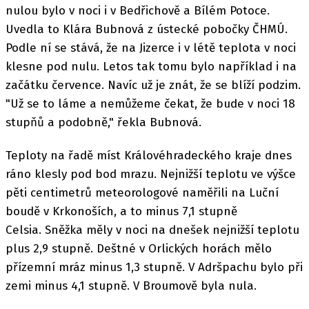
nulou bylo v noci i v Bedřichově a Bílém Potoce.
Uvedla to Klára Bubnová z ústecké pobočky ČHMÚ.
Podle ní se stává, že na Jizerce i v létě teplota v noci
klesne pod nulu. Letos tak tomu bylo například i na
začátku července. Navíc už je znát, že se blíží podzim.
"Už se to láme a nemůžeme čekat, že bude v noci 18
stupňů a podobně," řekla Bubnová.
Teploty na řadě míst Královéhradeckého kraje dnes
ráno klesly pod bod mrazu. Nejnižší teplotu ve výšce
pěti centimetrů meteorologové naměřili na Luční
boudě v Krkonoších, a to minus 7,1 stupně
Celsia. Sněžka měly v noci na dnešek nejnižší teplotu
plus 2,9 stupně. Deštné v Orlických horách mělo
přízemní mráz minus 1,3 stupně. V Adršpachu bylo při
zemi minus 4,1 stupně. V Broumově byla nula.