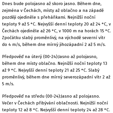
Dnes bude polojasno až skoro jasno. Během dne,
zejména v Čechách, místy až oblačno a na západě
později ojediněle s přeháňkami. Nejnižší noční
teploty 9 až 5 °C. Nejvyšší denní teploty 20 až 24 °C, v
Čechách ojediněle až 26 °C, v 1000 m na horách 15 °C.
Zpočátku slabý proměnlivý, na východě severní vítr
do 4 m/s, během dne mírný jihozápadní 2 až 5 m/s.
Předpověď na úterý (00-24):Jasno až polojasno,
během dne místy oblačno. Nejnižší noční teploty 13
až 9 °C. Nejvyšší denní teploty 21 až 25 °C. Slabý
proměnlivý, během dne mírný severozápadní vítr 2 až
5 m/s.
Předpověď na středu (00-24):Jasno až polojasno.
Večer v Čechách přibývání oblačnosti. Nejnižší noční
teploty 12 až 8 °C. Nejvyšší denní teploty 24 až 28 °C.