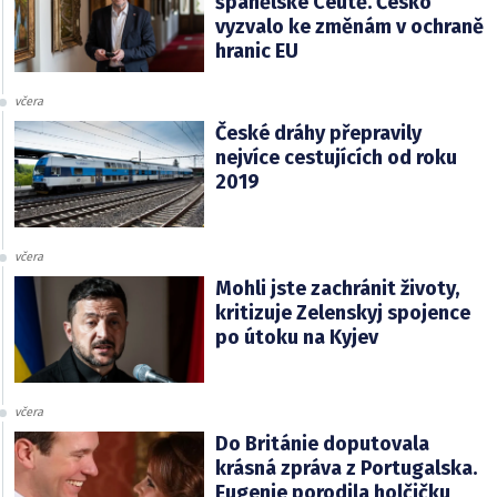
španělské Ceutě. Česko
vyzvalo ke změnám v ochraně
hranic EU
včera
České dráhy přepravily
nejvíce cestujících od roku
2019
včera
Mohli jste zachránit životy,
kritizuje Zelenskyj spojence
po útoku na Kyjev
včera
Do Británie doputovala
krásná zpráva z Portugalska.
Eugenie porodila holčičku