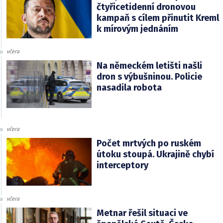
čtyřicetidenní dronovou
kampaň s cílem přinutit Kreml
k mírovým jednáním
včera
Na německém letišti našli
dron s výbušninou. Policie
nasadila robota
včera
Počet mrtvých po ruském
útoku stoupá. Ukrajině chybí
interceptory
včera
Metnar řešil situaci ve