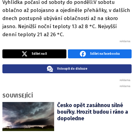
Vyhlídka počasí od soboty do pondělí:V sobotu
oblačno až polojasno a ojediněle přeháňky, v dalších
dnech postupně ubývání oblačnosti až na skoro
jasno. Nejnižší noční teploty 13 až 8 °C. Nejvyšší
denní teploty 21 až 26 °C.
Sdílet na X
Sdílet na Facebooku
Vstoupit do diskuze
SOUVISEJÍCÍ
Česko opět zasáhnou silné
bouřky. Hrozit budou i ráno a
dopoledne