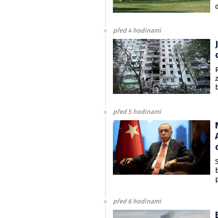
před 4 hodinami
před 5 hodinami
před 6 hodinami