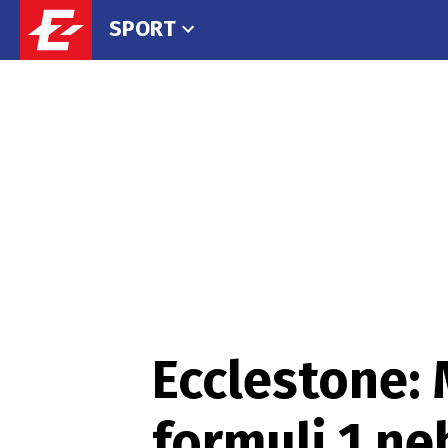
SPORT
Ecclestone: 
formuli 1 n