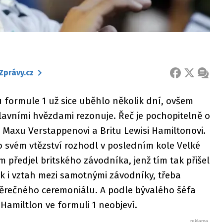
Zprávy.cz
FACEBOOK
X
ZPRÁ
 formule 1 už sice uběhlo několik dní, ovšem
hlavními hvězdami rezonuje. Řeč je pochopitelně o
i Maxu Verstappenovi a Britu Lewisi Hamiltonovi.
 svém vtězství rozhodl v posledním kole Velké
předjel britského závodníka, jenž tím tak přišel
tak i vztah mezi samotnými závodníky, třeba
věrečného ceremoniálu. A podle bývalého šéfa
Hamiltlon ve formuli 1 neobjeví.