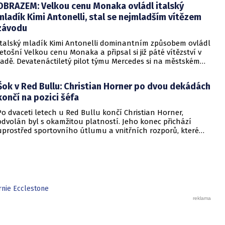
OBRAZEM: Velkou cenu Monaka ovládl italský
mladík Kimi Antonelli, stal se nejmladším vítězem
závodu
Italský mladík Kimi Antonelli dominantním způsobem ovládl
letošní Velkou cenu Monaka a připsal si již páté vítězství v
řadě. Devatenáctiletý pilot týmu Mercedes si na městském
okruhu v Monte Carlu suverénně poradil se všemi
nástrahami chaotického závodu, který musel být kvůli
Šok v Red Bullu: Christian Horner po dvou dekádách
nehodám a poškození trati dvakrát přerušen výjezdem
končí na pozici šéfa
bezpečnostního vozidla a následně dokonce vyvěšením
červených vlajek. Antonelli, který se dnes stal nejmladším
Po dvaceti letech u Red Bullu končí Christian Horner,
vítězem Velké ceny Monaka, si tímto triumfem upevnil vedení
odvolán byl s okamžitou platností. Jeho konec přichází
v šampionátu a před druhým Lewisem Hamiltonem má nyní
uprostřed sportovního útlumu a vnitřních rozporů, které
náskok 66 bodů.
mohou ovlivnit i budoucnost Maxe Verstappena.
rnie Ecclestone