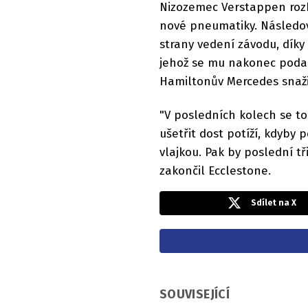
Nizozemec Verstappen rozho
nové pneumatiky. Následov
strany vedení závodu, díky
jehož se mu nakonec podaři
Hamiltonův Mercedes snaži
"V posledních kolech se to
ušetřit dost potíží, kdyby 
vlajkou. Pak by poslední t
zakončil Ecclestone.
Sdílet na X
SOUVISEJÍCÍ