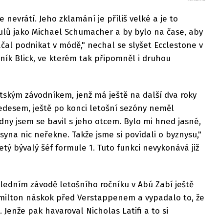
e nevrátí. Jeho zklamání je příliš velké a je to
ulů jako Michael Schumacher a by bylo na čase, aby
ačal podnikat v módě," nechal se slyšet Ecclestone v
ník Blick, ve kterém tak připomněl i druhou
ritským závodníkem, jenž má ještě na další dva roky
desem, ještě po konci letošní sezóny neměl
dny jsem se bavil s jeho otcem. Bylo mi hned jasné,
syna nic neřekne. Takže jsme si povídali o byznysu,"
tý bývalý šéf formule 1. Tuto funkci nevykonává již
ledním závodě letošního ročníku v Abú Zabí ještě
milton náskok před Verstappenem a vypadalo to, že
t. Jenže pak havaroval Nicholas Latifi a to si