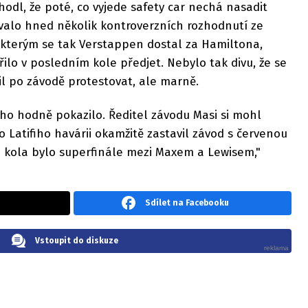
dl, že poté, co vyjede safety car nechá nasadit
alo hned několik kontroverzních rozhodnutí ze
 kterým se tak Verstappen dostal za Hamiltona,
lo v posledním kole předjet. Nebylo tak divu, že se
l po závodě protestovat, ale marně.
ho hodně pokazilo. Ředitel závodu Masi si mohl
po Latifiho havárii okamžitě zastavil závod s červenou
ři kola bylo superfinále mezi Maxem a Lewisem,"
Sdílet na Facebooku
Vstoupit do diskuze