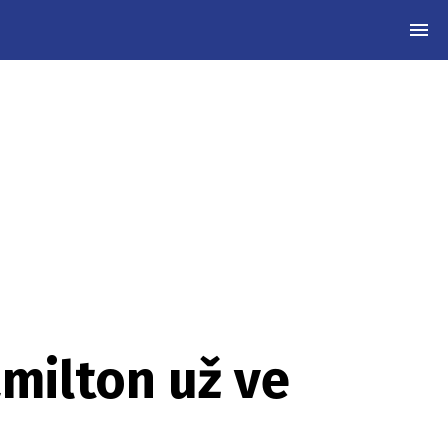
MEN
amilton už ve