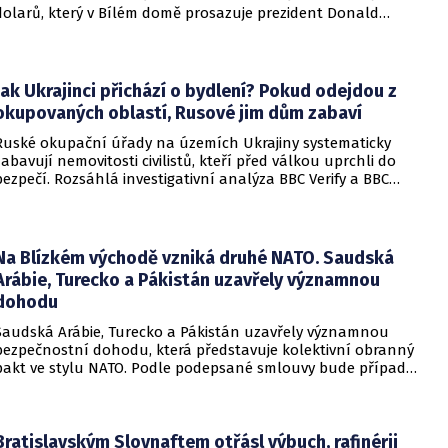
dolarů, který v Bílém domě prosazuje prezident Donald
Trump. Páteční rozhodnutí představuje vážnou překážku pro
administrativu a otevírá cestu k právní bitvě před Nejvyšším
soudem.
Jak Ukrajinci přichází o bydlení? Pokud odejdou z
okupovaných oblastí, Rusové jim dům zabaví
Ruské okupační úřady na územích Ukrajiny systematicky
zabavují nemovitosti civilistů, kteří před válkou uprchli do
bezpečí. Rozsáhlá investigativní analýza BBC Verify a BBC
Russian odhalila, že od roku 2024 bylo identifikováno k
zabavení nebo již přímo zkonfiskováno přes 34 tisíc domů a
bytů.
Na Blízkém východě vzniká druhé NATO. Saudská
Arábie, Turecko a Pákistán uzavřely významnou
dohodu
Saudská Arábie, Turecko a Pákistán uzavřely významnou
bezpečnostní dohodu, která představuje kolektivní obranný
pakt ve stylu NATO. Podle podepsané smlouvy bude případný
útok na některou z těchto tří zemí považován za útok na
všechny členy aliance, což má posílit odstrašující sílu v
regionu.
Bratislavským Slovnaftem otřásl výbuch, rafinérii