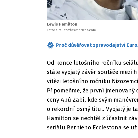
Lewis Hamilton
Foto: circuitoftheamericas.com
Proč důvěřovat zpravodajství Euro
Od konce letošního ročníku seiálu
stále vypjatý závěr soutěže mezi 
vítězi letošního ročníku Nizozemc
Připomeňme, že první jmenovaný o
ceny Abú Zabí, kde svým manévrem 
o rekordní osmý titul. Vypjatý je 
Hamilton se nechtěl zúčastnit zá
seriálu Bernieho Ecclestona se už 