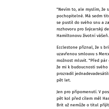
"Nevím to, ale myslím, že s
pochopitelné. Má sedm tit
se pustil do svého snu a z
rozhovoru pro švýcarský de
Hamiltonovu životní vášeň.
Ecclestone přiznal, že s b
uzavřenou smlouvu s Merce
možnost mluvit. "Před pár 
že mi k budoucnosti svého 
prozradil jednadevadesátile
pět let.
Jen pro připomenutí. V pos
pět kol před cílem měl Ha
Brit už nemůže o titul přijí