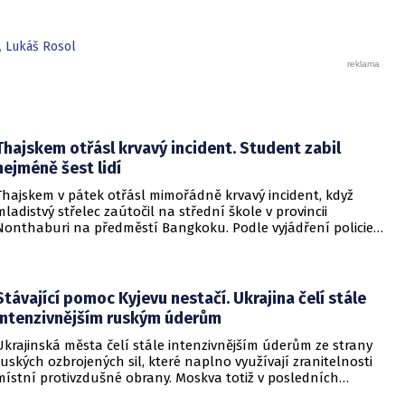
mohlo už v předešlé čtyřhře, ale duo Jonáš Forejtek, Zdeněk
Kolář nestačil na slovenský pár Filip Polášek-Igor Zelenay, se
kterým pro hrál dvakrát 4:6. Mužský český tenis ale díky již
,
Lukáš Rosol
zmíněnému Jiřímu Veselému tak po delší době zažívá radost
z velkého vítězství na půdě Davis Cupu.
Thajskem otřásl krvavý incident. Student zabil
nejméně šest lidí
Thajskem v pátek otřásl mimořádně krvavý incident, když
mladistvý střelec zaútočil na střední škole v provincii
Nonthaburi na předměstí Bangkoku. Podle vyjádření policie
začalo násilné řádění poté, co podezřelý čtrnáctiletý chlapec
údajně usmrtil své prarodiče v jejich domě a následně zamířil
do vzdělávací instituce.
Stávající pomoc Kyjevu nestačí. Ukrajina čelí stále
intenzivnějším ruským úderům
Ukrajinská města čelí stále intenzivnějším úderům ze strany
ruských ozbrojených sil, které naplno využívají zranitelnosti
místní protivzdušné obrany. Moskva totiž v posledních
měsících masivně sází na balistické rakety. Tyto zbraně