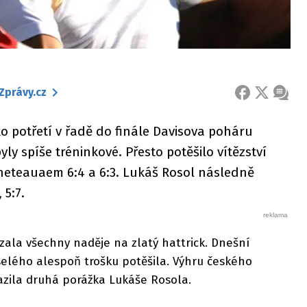
Zprávy.cz
FACEBOOK
X
ZPRÁ
sko potřetí v řadě do finále Davisova poháru
y spíše tréninkové. Přesto potěšilo vítězství
neteauaem 6:4 a 6:3. Lukáš Rosol následně
 5:7.
vzala všechny naděje na zlatý hattrick. Dnešní
lého alespoň trošku potěšila. Výhru českého
zila druhá porážka Lukáše Rosola.