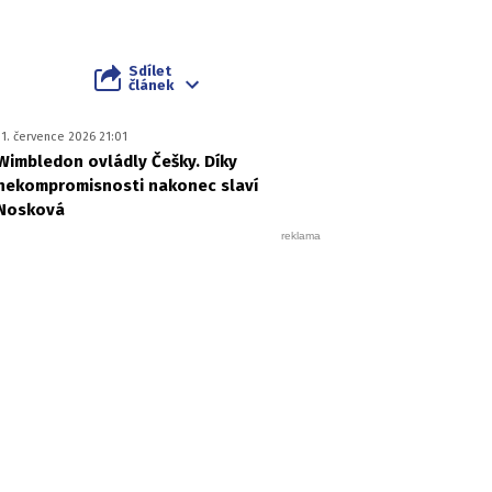
Sdílet
článek
11. července 2026 21:01
Wimbledon ovládly Češky. Díky
nekompromisnosti nakonec slaví
Nosková