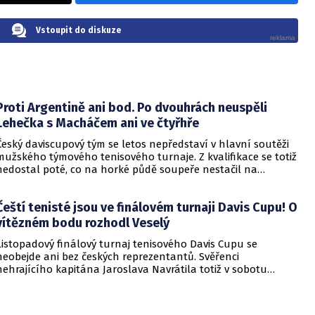
Vstoupit do diskuze
Proti Argentině ani bod. Po dvouhrách neuspěli
Lehečka s Macháčem ani ve čtyřhře
Český daviscupový tým se letos nepředstaví v hlavní soutěži
mužského týmového tenisového turnaje. Z kvalifikace se totiž
nedostal poté, co na horké půdě soupeře nestačil na
Argentinu. Po dvou pátečních prohraných dvouhrách se o
první bod proti Jihoameričanům chtěli Češi postarat ve
Čeští tenisté jsou ve finálovém turnaji Davis Cupu! O
čtyřhře, ovšem ani ta se Jiřímu Lehečkovi a Tomáši Macháčovi
nepovedla, s argentinským duem Maximo González/Horacio
vítězném bodu rozhodl Veselý
Zeballos prohráli 4:6 a 4:6. Proto se tak pro letošek s Davis
Listopadový finálový turnaj tenisového Davis Cupu se
Cupem Češi loučí.
neobejde ani bez českých reprezentantů. Svěřenci
nehrajícího kapitána Jaroslava Navrátila totiž v sobotu
dokázali vyhrát kvalifikaci nad Slovenskem 3:1, přičemž o
rozhodující třetí bod se postaral Jiří Veselý, jenž nad
Andrejem Martinem vyhrál 4:6, 7:5 a 7:5. Rozhodnout se