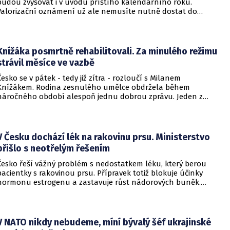
budou zvyšovat i v úvodu příštího kalendářního roku.
Valorizační oznámení už ale nemusíte nutně dostat do
schránky. Pokud ho člověk chce mít na papíře, může si o něj
požádat.
Knížáka posmrtně rehabilitovali. Za minulého režimu
strávil měsíce ve vazbě
Česko se v pátek - tedy již zítra - rozloučí s Milanem
Knížákem. Rodina zesnulého umělce obdržela během
náročného období alespoň jednu dobrou zprávu. Jeden z
pražských obvodních soudů Knížáka definitivně rehabilitoval
za vazební stíhání v dobách komunistického režimu.
V Česku dochází lék na rakovinu prsu. Ministerstvo
přišlo s neotřelým řešením
Česko řeší vážný problém s nedostatkem léku, který berou
pacientky s rakovinou prsu. Přípravek totiž blokuje účinky
hormonu estrogenu a zastavuje růst nádorových buněk.
Pomoci má zvláštní léčebný program, který připravilo
ministerstvo zdravotnictví.
V NATO nikdy nebudeme, míní bývalý šéf ukrajinské