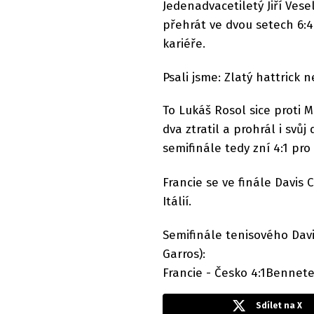
Jedenadvacetiletý Jiří Ves
přehrát ve dvou setech 6:4
kariéře.
Psali jsme: Zlatý hattrick 
To Lukáš Rosol sice proti Mo
dva ztratil a prohrál i svů
semifinále tedy zní 4:1 pro
Francie se ve finále Davis
Itálií.
Semifinále tenisového Davi
Garros):
Francie - Česko 4:1Benneteau
Sdílet na X