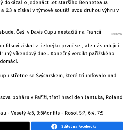
elý dokázal o jedenáct let staršího Benneteaua
 a 6:3 a získal v týmové soutěži svou druhou výhru v
nebude. Češi v Davis Cupu nestačili na Francii
nfilsovi získal v tiebrejku první set, ale následující
j druhý víkendový duel. Konečný verdikt pařížského
 domácí.
 Cupu střetne se Švýcarskem, které triumfovalo nad
sova poháru v Paříži, třetí hrací den (antuka, Roland
 - Veselý 4:6, 3:6Monfils - Rosol 5:7, 6:4, 7:5
Sdílet na Facebooku