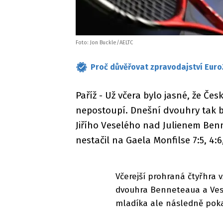
Foto: Jon Buckle/AELTC
Proč důvěřovat zpravodajství Euro
Paříž - Už včera bylo jasné, že Če
nepostoupí. Dnešní dvouhry tak byl
Jiřího Veselého nad Julienem Ben
nestačil na Gaela Monfilse 7:5, 4:6,
Včerejší prohraná čtyřhra 
dvouhra Benneteaua a Vese
mladíka ale následně poka