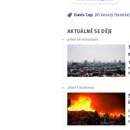
Davis Cup
,
Jiří Veselý (tenista)
AKTUÁLNĚ SE DĚJE
před 49 minutami
před 1 hodinou