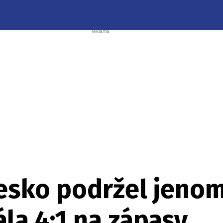
esko podržel jenom
ála 4:1 na zápasy