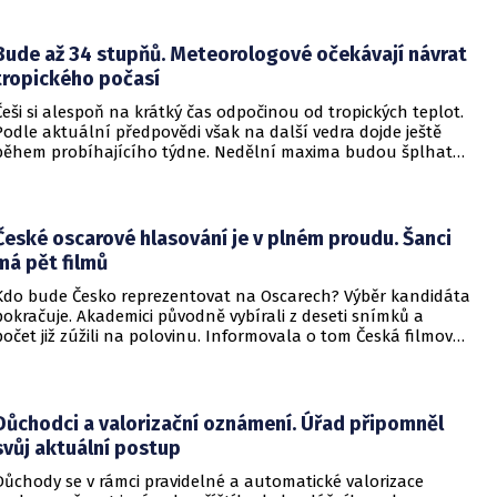
dopadají na hustě obydlené oblasti s minimálním nebo
dokonce žádným varováním předem, což civilnímu
obyvatelstvu dává jen pramalou šanci se včas ukrýt.
Bude až 34 stupňů. Meteorologové očekávají návrat
tropického počasí
Češi si alespoň na krátký čas odpočinou od tropických teplot.
Podle aktuální předpovědi však na další vedra dojde ještě
během probíhajícího týdne. Nedělní maxima budou šplhat
výrazně přes 30 stupňů.
České oscarové hlasování je v plném proudu. Šanci
má pět filmů
Kdo bude Česko reprezentovat na Oscarech? Výběr kandidáta
pokračuje. Akademici původně vybírali z deseti snímků a
počet již zúžili na polovinu. Informovala o tom Česká filmová
a televizní akademie.
Důchodci a valorizační oznámení. Úřad připomněl
svůj aktuální postup
Důchody se v rámci pravidelné a automatické valorizace