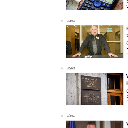
včera
včera
včera