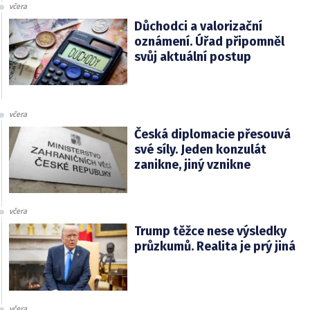
včera
Důchodci a valorizační
oznámení. Úřad připomněl
svůj aktuální postup
včera
Česká diplomacie přesouvá
své síly. Jeden konzulát
zanikne, jiný vznikne
včera
Trump těžce nese výsledky
průzkumů. Realita je prý jiná
včera