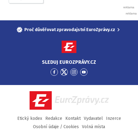
Proč důvěřovat zpravodajství EuroZprávy.cz
SLEDUJ EUROZPRÁVY.CZ
Přejít
Přejít
Přejít
Přejít
na
na
na
na
Facebook
Twitter
Instagram
YouTube
EuroZprávy.cz
Etický kodex
Redakce
Kontakt
Vydavatel
Inzerce
Osobní údaje / Cookies
Volná místa