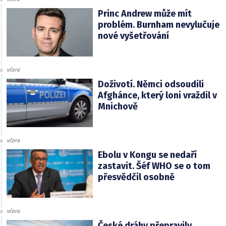
Princ Andrew může mít
problém. Burnham nevylučuje
nové vyšetřování
včera
Doživotí. Němci odsoudili
Afghánce, který loni vraždil v
Mnichově
včera
Ebolu v Kongu se nedaří
zastavit. Šéf WHO se o tom
přesvědčil osobně
včera
České dráhy přepravily