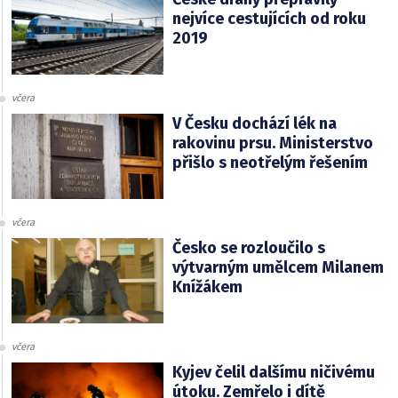
nejvíce cestujících od roku
2019
včera
V Česku dochází lék na
rakovinu prsu. Ministerstvo
přišlo s neotřelým řešením
včera
Česko se rozloučilo s
výtvarným umělcem Milanem
Knížákem
včera
Kyjev čelil dalšímu ničivému
útoku. Zemřelo i dítě