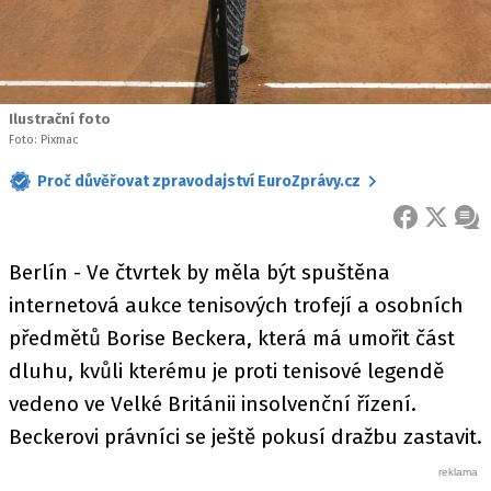
Ilustrační foto
Foto: Pixmac
Proč důvěřovat zpravodajství EuroZprávy.cz
FACEBOOK
X
ZPR
Berlín - Ve čtvrtek by měla být spuštěna
internetová aukce tenisových trofejí a osobních
předmětů Borise Beckera, která má umořit část
dluhu, kvůli kterému je proti tenisové legendě
vedeno ve Velké Británii insolvenční řízení.
Beckerovi právníci se ještě pokusí dražbu zastavit.