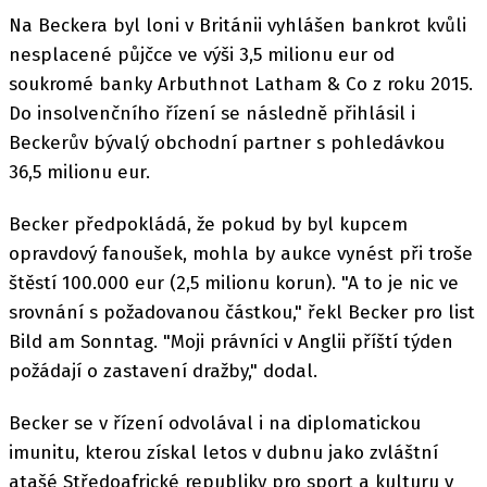
Na Beckera byl loni v Británii vyhlášen bankrot kvůli
nesplacené půjčce ve výši 3,5 milionu eur od
soukromé banky Arbuthnot Latham & Co z roku 2015.
Do insolvenčního řízení se následně přihlásil i
Beckerův bývalý obchodní partner s pohledávkou
36,5 milionu eur.
Becker předpokládá, že pokud by byl kupcem
opravdový fanoušek, mohla by aukce vynést při troše
štěstí 100.000 eur (2,5 milionu korun). "A to je nic ve
srovnání s požadovanou částkou," řekl Becker pro list
Bild am Sonntag. "Moji právníci v Anglii příští týden
požádají o zastavení dražby," dodal.
Becker se v řízení odvolával i na diplomatickou
imunitu, kterou získal letos v dubnu jako zvláštní
atašé Středoafrické republiky pro sport a kulturu v