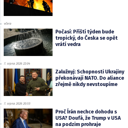
včera
Počasí: Příští týden bude
tropický, do Česka se opět
vrátí vedra
7. srpna 2026 22:04
Zalužnyj: Schopnosti Ukrajiny
překonávají NATO. Do aliance
zřejmě nikdy nevstoupíme
7. srpna 2026 20:55
Proč Írán nechce dohodu s
USA? Doufá, že Trump v USA
na podzim prohraje