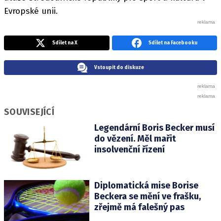
Evropské unii.
Sdílet na X
Sdílet na Facebooku
Vstoupit do diskuze
SOUVISEJÍCÍ
Legendární Boris Becker musí
do vězení. Měl mařit
insolvenční řízení
Diplomatická mise Borise
Beckera se mění ve frašku,
zřejmě má falešný pas