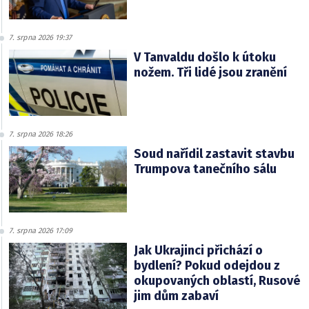
7. srpna 2026 19:37
V Tanvaldu došlo k útoku
nožem. Tři lidé jsou zranění
7. srpna 2026 18:26
Soud nařídil zastavit stavbu
Trumpova tanečního sálu
7. srpna 2026 17:09
Jak Ukrajinci přichází o
bydlení? Pokud odejdou z
okupovaných oblastí, Rusové
jim dům zabaví