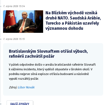
7. srpna 2026 15:54
Na Blízkém východě vzniká
druhé NATO. Saudská Arábie,
Turecko a Pákistán uzavřely
významnou dohodu
7. srpna 2026 15:15
Bratislavským Slovnaftem otřásl výbuch,
rafinérii zachvátil požár
V pátek odpoledne došlo v areálu bratislavské rafinérie Slovnaft
k vážnému incidentu, který vyděsil obyvatele v širokém okolí. V
podniku nejprve silná exploze otřásla budovami a následně
vypukl rozsáhlý požár.
Zdroj:
Libor Novák
DALŠÍ ZPRÁVY