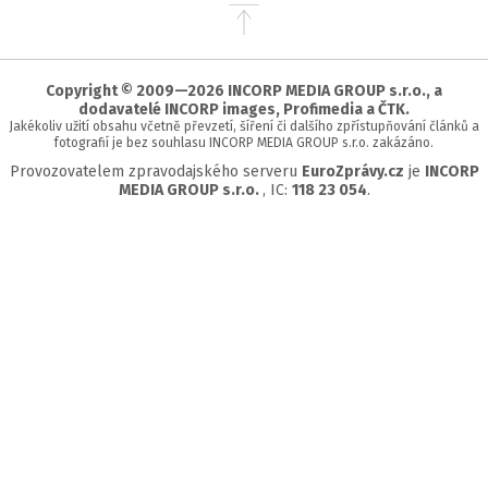
Přejít
na
začátek
stránky
Copyright © 2009—2026 INCORP MEDIA GROUP s.r.o., a
dodavatelé INCORP images, Profimedia a ČTK.
Jakékoliv užití obsahu včetně převzetí, šíření či dalšího zpřístupňování článků a
fotografií je bez souhlasu INCORP MEDIA GROUP s.r.o. zakázáno.
Provozovatelem zpravodajského serveru
EuroZprávy.cz
je
INCORP
MEDIA GROUP s.r.o.
, IC:
118 23 054
.