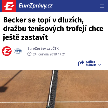
MEN
Becker se topí v dluzích,
dražbu tenisových trofejí chce
ještě zastavit
EuroZprávy.cz
,
ČTK
24. června 2018 14:21
Sdílet
článek