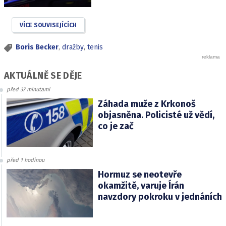
VÍCE SOUVISEJÍCÍCH
Boris Becker
,
dražby
,
tenis
AKTUÁLNĚ SE DĚJE
před 37 minutami
Záhada muže z Krkonoš
objasněna. Policisté už vědí,
co je zač
před 1 hodinou
Hormuz se neotevře
okamžitě, varuje Írán
navzdory pokroku v jednáních