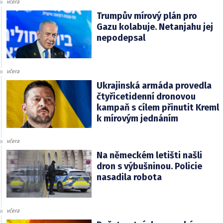
včera
Trumpův mírový plán pro
Gazu kolabuje. Netanjahu jej
nepodepsal
včera
Ukrajinská armáda provedla
čtyřicetidenní dronovou
kampaň s cílem přinutit Kreml
k mírovým jednáním
včera
Na německém letišti našli
dron s výbušninou. Policie
nasadila robota
včera