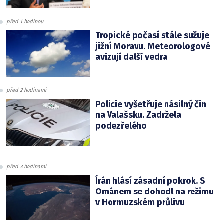
před 1 hodinou
Tropické počasí stále sužuje
jižní Moravu. Meteorologové
avizují další vedra
před 2 hodinami
Policie vyšetřuje násilný čin
na Valašsku. Zadržela
podezřelého
před 3 hodinami
Írán hlásí zásadní pokrok. S
Ománem se dohodl na režimu
v Hormuzském průlivu