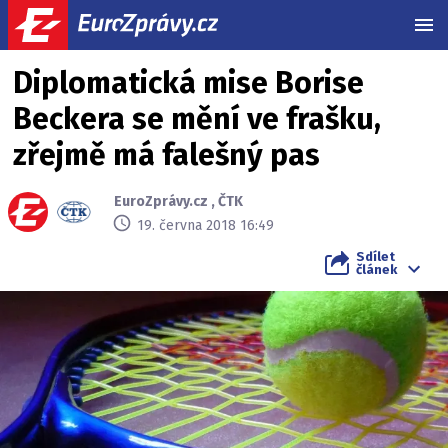
MEN
Diplomatická mise Borise
Beckera se mění ve frašku,
zřejmě má falešný pas
EuroZprávy.cz
,
ČTK
19. června 2018 16:49
Sdílet
článek