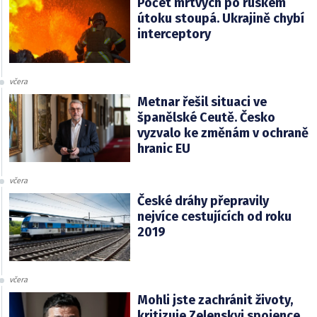
Počet mrtvých po ruském
útoku stoupá. Ukrajině chybí
interceptory
včera
Metnar řešil situaci ve
španělské Ceutě. Česko
vyzvalo ke změnám v ochraně
hranic EU
včera
České dráhy přepravily
nejvíce cestujících od roku
2019
včera
Mohli jste zachránit životy,
kritizuje Zelenskyj spojence