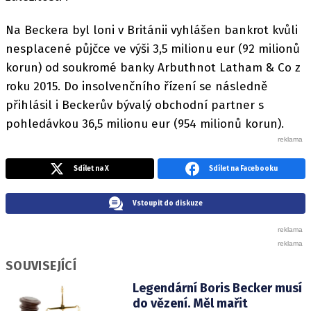
Na Beckera byl loni v Británii vyhlášen bankrot kvůli
nesplacené půjčce ve výši 3,5 milionu eur (92 milionů
korun) od soukromé banky Arbuthnot Latham & Co z
roku 2015. Do insolvenčního řízení se následně
přihlásil i Beckerův bývalý obchodní partner s
pohledávkou 36,5 milionu eur (954 milionů korun).
Sdílet na X
Sdílet na Facebooku
Vstoupit do diskuze
SOUVISEJÍCÍ
Legendární Boris Becker musí
do vězení. Měl mařit