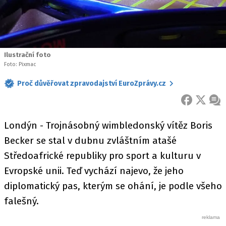
Ilustrační foto
Foto: Pixmac
Proč důvěřovat zpravodajství EuroZprávy.cz
FACEBOOK
X
ZPR
Londýn - Trojnásobný wimbledonský vítěz Boris
Becker se stal v dubnu zvláštním atašé
Středoafrické republiky pro sport a kulturu v
Evropské unii. Teď vychází najevo, že jeho
diplomatický pas, kterým se ohání, je podle všeho
falešný.