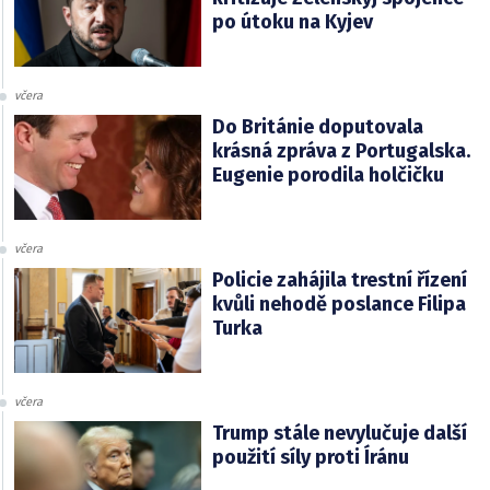
po útoku na Kyjev
včera
Do Británie doputovala
krásná zpráva z Portugalska.
Eugenie porodila holčičku
včera
Policie zahájila trestní řízení
kvůli nehodě poslance Filipa
Turka
včera
Trump stále nevylučuje další
použití síly proti Íránu