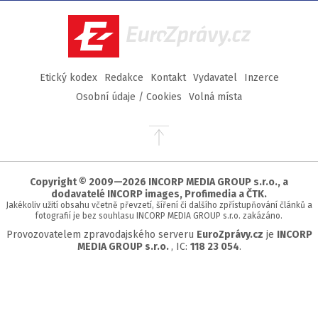
Facebook
Twitter
Instagram
YouTube
EuroZprávy.cz
Etický kodex
Redakce
Kontakt
Vydavatel
Inzerce
Osobní údaje / Cookies
Volná místa
Přejít
na
začátek
stránky
Copyright © 2009—2026 INCORP MEDIA GROUP s.r.o., a
dodavatelé INCORP images, Profimedia a ČTK.
Jakékoliv užití obsahu včetně převzetí, šíření či dalšího zpřístupňování článků a
fotografií je bez souhlasu INCORP MEDIA GROUP s.r.o. zakázáno.
Provozovatelem zpravodajského serveru
EuroZprávy.cz
je
INCORP
MEDIA GROUP s.r.o.
, IC:
118 23 054
.