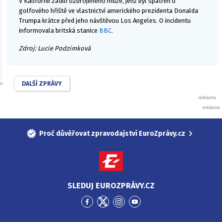
V Kalifornii zatkli ozbrojeného muže, jenž byl spatřen u
golfového hřiště ve vlastnictví amerického prezidenta Donalda
Trumpa krátce před jeho návštěvou Los Angeles. O incidentu
informovala britská stanice
BBC
.
Zdroj: Lucie Podzimková
DALŠÍ ZPRÁVY
Proč důvěřovat zpravodajství EuroZprávy.cz
SLEDUJ EUROZPRÁVY.CZ
Přejít
Přejít
Přejít
Přejít
na
na
na
na