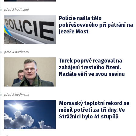
před 3 hodinami
Policie našla tělo
pohřešovaného při pátrání na
jezeře Most
před 4 hodinami
Turek poprvé reagoval na
zahájení trestního řízení.
Nadále věří ve svou nevinu
před 5 hodinami
Moravský teplotní rekord se
měnil potřetí za tři dny. Ve
Strážnici bylo 41 stupňů