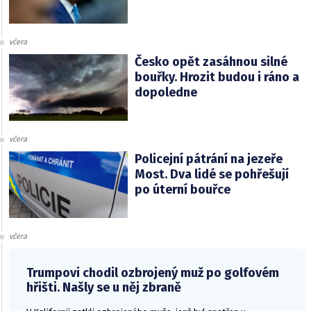
včera
Česko opět zasáhnou silné
bouřky. Hrozit budou i ráno a
dopoledne
včera
Policejní pátrání na jezeře
Most. Dva lidé se pohřešují
po úterní bouřce
včera
Trumpovi chodil ozbrojený muž po golfovém
hřišti. Našly se u něj zbraně