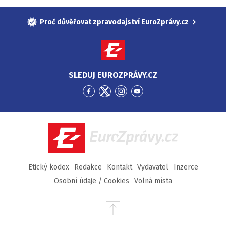
Proč důvěřovat zpravodajství EuroZprávy.cz
SLEDUJ EUROZPRÁVY.CZ
Přejít
Přejít
Přejít
Přejít
na
na
na
na
Facebook
Twitter
Instagram
YouTube
EuroZprávy.cz
Etický kodex
Redakce
Kontakt
Vydavatel
Inzerce
Osobní údaje / Cookies
Volná místa
Přejít
na
začátek