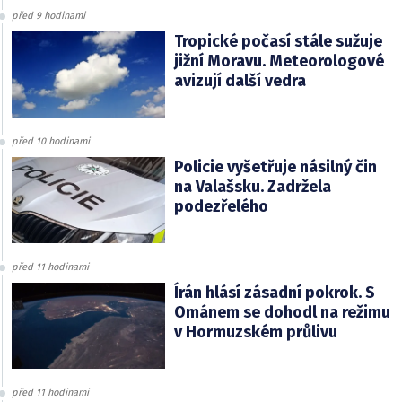
před 9 hodinami
Tropické počasí stále sužuje
jižní Moravu. Meteorologové
avizují další vedra
před 10 hodinami
Policie vyšetřuje násilný čin
na Valašsku. Zadržela
podezřelého
před 11 hodinami
Írán hlásí zásadní pokrok. S
Ománem se dohodl na režimu
v Hormuzském průlivu
před 11 hodinami