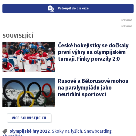
Vstoupit do diskuze
SOUVISEJÍCÍ
České hokejistky se dočkaly
první výhry na olympijském
turnaji. Finky porazily 2:0
Rusové a Bělorusové mohou
na paralympiádu jako
neutrální sportovci
VÍCE SOUVISEJÍCÍCH
olympijské hry 2022
,
Skoky na lyžích
,
Snowboarding
,