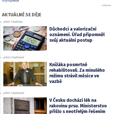
olympiáda
AKTUÁLNĚ SE DĚJE
před 1 hodinou
Důchodci a valorizační
oznámení. Úřad připomněl
svůj aktuální postup
před 2 hodinami
Knížáka posmrtně
rehabilitovali. Za minulého
režimu strávil měsíce ve
vazbě
před 3 hodinami
V Česku dochází lék na
rakovinu prsu. Ministerstvo
přišlo s neotřelým řešením