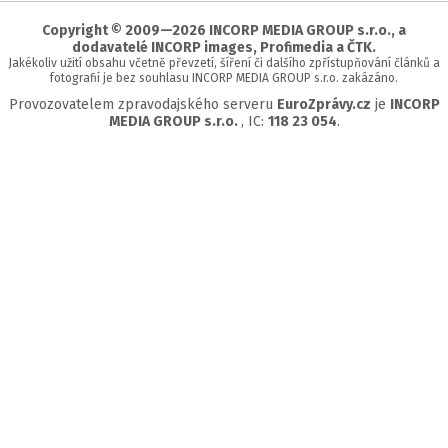
stránky
Copyright © 2009—2026 INCORP MEDIA GROUP s.r.o., a
dodavatelé INCORP images, Profimedia a ČTK.
Jakékoliv užití obsahu včetně převzetí, šíření či dalšího zpřístupňování článků a
fotografií je bez souhlasu INCORP MEDIA GROUP s.r.o. zakázáno.
Provozovatelem zpravodajského serveru
EuroZprávy.cz
je
INCORP
MEDIA GROUP s.r.o.
, IC:
118 23 054
.