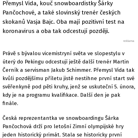
Přemysl Vida, kouč snowboardistky Šárky
Pančochové, a také slovinský trenér českých
skokanů Vasja Bajc. Oba mají pozitivní test na
koronavirus a oba tak odcestují později.
Právě s bývalou vicemistryní světa ve slopestylu v
úterý do Pekingu odcestují ještě další trenér Martin
Černík a servisman Jakub Schimmer. Přemysl Vida tak
kvůli pozdějšímu příletu jistě nestihne první start své
svěřenkyně pod pěti kruhy, jenž se uskuteční 5. února,
kdy je na programu kvalifikace. Další den je pak
finále.
Česká reprezentantka ve snowboardingu Šárka
Pančochová drží pro letošní Zimní olympijské hry
jeden historický primát. Stala se historicky první