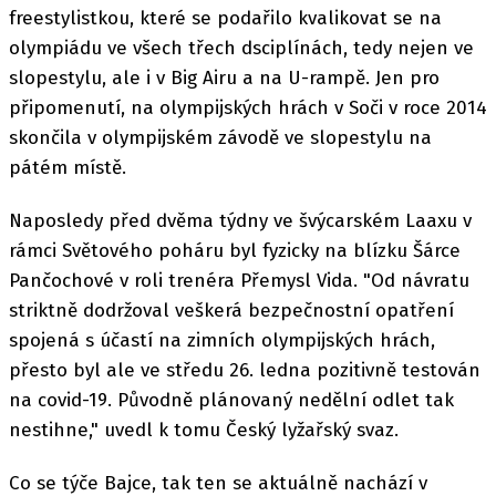
freestylistkou, které se podařilo kvalikovat se na
olympiádu ve všech třech dsciplínách, tedy nejen ve
slopestylu, ale i v Big Airu a na U-rampě. Jen pro
připomenutí, na olympijských hrách v Soči v roce 2014
skončila v olympijském závodě ve slopestylu na
pátém místě.
Naposledy před dvěma týdny ve švýcarském Laaxu v
rámci Světového poháru byl fyzicky na blízku Šárce
Pančochové v roli trenéra Přemysl Vida. "Od návratu
striktně dodržoval veškerá bezpečnostní opatření
spojená s účastí na zimních olympijských hrách,
přesto byl ale ve středu 26. ledna pozitivně testován
na covid-19. Původně plánovaný nedělní odlet tak
nestihne," uvedl k tomu Český lyžařský svaz.
Co se týče Bajce, tak ten se aktuálně nachází v