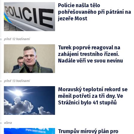
Policie našla tělo
pohřešovaného při pátrání na
jezeře Most
před 12 hodinami
Turek poprvé reagoval na
zahájení trestního řízení.
Nadále věří ve svou nevinu
před 13 hodinami
Moravský teplotní rekord se
měnil potřetí za tři dny. Ve
Strážnici bylo 41 stupňů
včera
Trumpův mírový plán pro