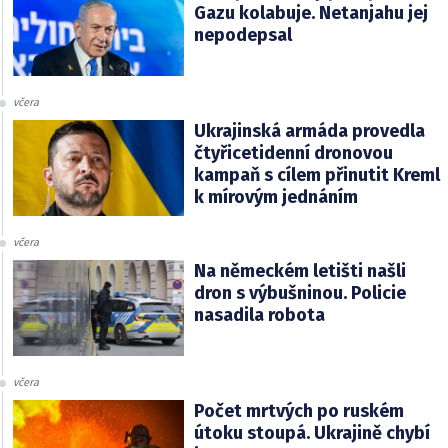
Gazu kolabuje. Netanjahu jej
nepodepsal
včera
Ukrajinská armáda provedla
čtyřicetidenní dronovou
kampaň s cílem přinutit Kreml
k mírovým jednáním
včera
Na německém letišti našli
dron s výbušninou. Policie
nasadila robota
včera
Počet mrtvých po ruském
útoku stoupá. Ukrajině chybí