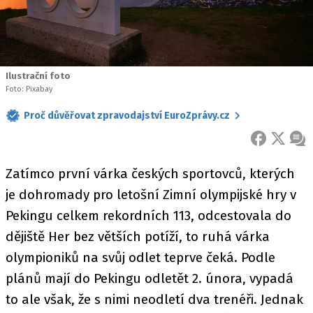
Ilustrační foto
Foto: Pixabay
Proč důvěřovat zpravodajství EuroZprávy.cz
FACEBOOK
X
ZPR
Zatímco první várka českých sportovců, kterých
je dohromady pro letošní Zimní olympijské hry v
Pekingu celkem rekordních 113, odcestovala do
dějiště Her bez větších potíží, to ruhá várka
olympioniků na svůj odlet teprve čeká. Podle
plánů mají do Pekingu odletět 2. února, vypadá
to ale však, že s nimi neodletí dva trenéři. Jednak