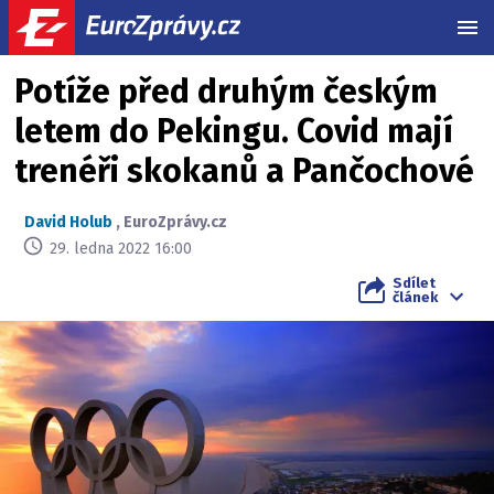
MEN
Potíže před druhým českým
letem do Pekingu. Covid mají
trenéři skokanů a Pančochové
David Holub
,
EuroZprávy.cz
29. ledna 2022 16:00
Sdílet
článek