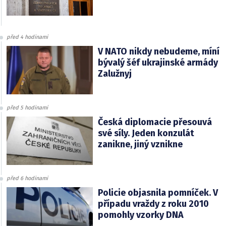
před 4 hodinami
V NATO nikdy nebudeme, míní
bývalý šéf ukrajinské armády
Zalužnyj
před 5 hodinami
Česká diplomacie přesouvá
své síly. Jeden konzulát
zanikne, jiný vznikne
před 6 hodinami
Policie objasnila pomníček. V
případu vraždy z roku 2010
pomohly vzorky DNA