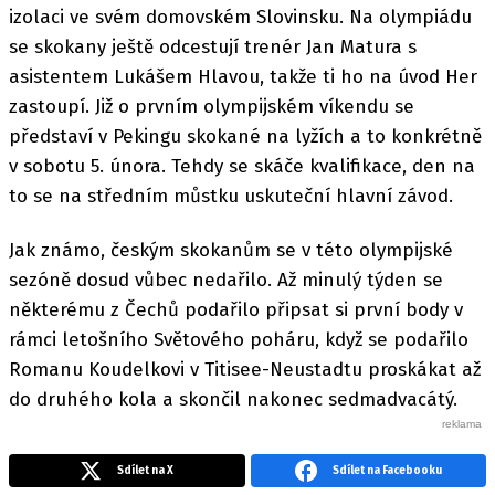
izolaci ve svém domovském Slovinsku. Na olympiádu
se skokany ještě odcestují trenér Jan Matura s
asistentem Lukášem Hlavou, takže ti ho na úvod Her
zastoupí. Již o prvním olympijském víkendu se
představí v Pekingu skokané na lyžích a to konkrétně
v sobotu 5. února. Tehdy se skáče kvalifikace, den na
to se na středním můstku uskuteční hlavní závod.
Jak známo, českým skokanům se v této olympijské
sezóně dosud vůbec nedařilo. Až minulý týden se
některému z Čechů podařilo připsat si první body v
rámci letošního Světového poháru, když se podařilo
Romanu Koudelkovi v Titisee-Neustadtu proskákat až
do druhého kola a skončil nakonec sedmadvacátý.
Sdílet na X
Sdílet na Facebooku