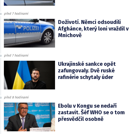
před 7 hodinami
Doživotí. Němci odsoudili
Afghánce, který loni vraždil v
Mnichově
před 7 hodinami
Ukrajinské sankce opět
zafungovaly. Dvě ruské
rafinérie schytaly úder
před 8 hodinami
Ebolu v Kongu se nedaří
zastavit. Šéf WHO se o tom
přesvědčil osobně