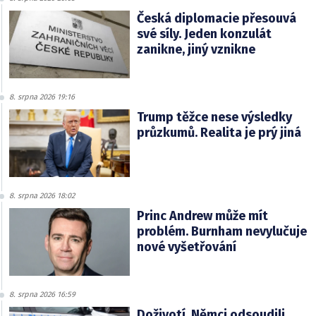
Česká diplomacie přesouvá
své síly. Jeden konzulát
zanikne, jiný vznikne
8. srpna 2026 19:16
Trump těžce nese výsledky
průzkumů. Realita je prý jiná
8. srpna 2026 18:02
Princ Andrew může mít
problém. Burnham nevylučuje
nové vyšetřování
8. srpna 2026 16:59
Doživotí. Němci odsoudili