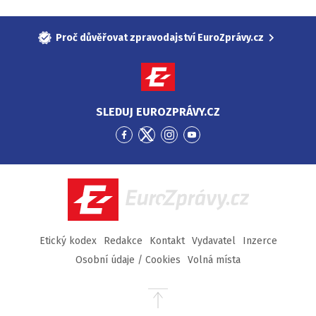
Proč důvěřovat zpravodajství EuroZprávy.cz
SLEDUJ EUROZPRÁVY.CZ
Přejít
Přejít
Přejít
Přejít
na
na
na
na
Facebook
Twitter
Instagram
YouTube
EuroZprávy.cz
Etický kodex
Redakce
Kontakt
Vydavatel
Inzerce
Osobní údaje / Cookies
Volná místa
Přejít
na
začátek