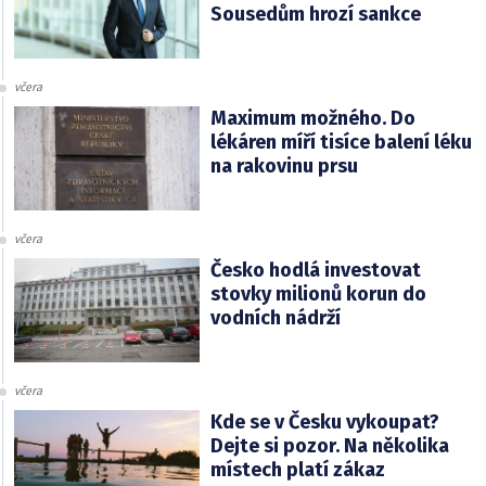
Sousedům hrozí sankce
včera
Maximum možného. Do
lékáren míří tisíce balení léku
na rakovinu prsu
včera
Česko hodlá investovat
stovky milionů korun do
vodních nádrží
včera
Kde se v Česku vykoupat?
Dejte si pozor. Na několika
místech platí zákaz