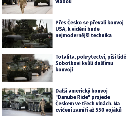
vládou
Přes Česko se převalí konvoj
USA, k vidění bude
nejmodernější technika
Totalita, pokrytectví, píší lidé
Sobotkovi kvůli dalšímu
konvoji
Další americký konvoj
"Danube Ride" projede
Českem ve třech vlnách. Na
cvičení zamíří až 550 vojáků