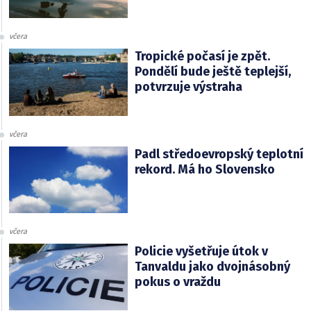
včera
Tropické počasí je zpět.
Pondělí bude ještě teplejší,
potvrzuje výstraha
včera
Padl středoevropský teplotní
rekord. Má ho Slovensko
včera
Policie vyšetřuje útok v
Tanvaldu jako dvojnásobný
pokus o vraždu