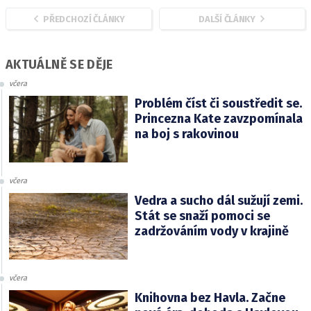
PŘEDCHOZÍ ČLÁNKY
DALŠÍ ČLÁNKY
AKTUÁLNĚ SE DĚJE
včera
Problém číst či soustředit se.
Princezna Kate zavzpomínala
na boj s rakovinou
včera
Vedra a sucho dál sužují zemi.
Stát se snaží pomoci se
zadržováním vody v krajině
včera
Knihovna bez Havla. Začne