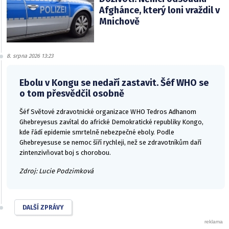
Afghánce, který loni vraždil v
Mnichově
8. srpna 2026 13:23
Ebolu v Kongu se nedaří zastavit. Šéf WHO se
o tom přesvědčil osobně
Šéf Světové zdravotnické organizace WHO Tedros Adhanom
Ghebreyesus zavítal do africké Demokratické republiky Kongo,
kde řádí epidemie smrtelně nebezpečné eboly. Podle
Ghebreyesuse se nemoc šíří rychleji, než se zdravotníkům daří
zintenzivňovat boj s chorobou.
Zdroj: Lucie Podzimková
DALŠÍ ZPRÁVY