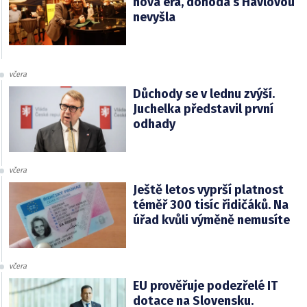
nová éra, dohoda s Havlovou
nevyšla
včera
Důchody se v lednu zvýší.
Juchelka představil první
odhady
včera
Ještě letos vyprší platnost
téměř 300 tisíc řidičáků. Na
úřad kvůli výměně nemusíte
včera
EU prověřuje podezřelé IT
dotace na Slovensku.