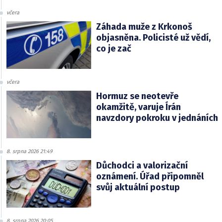
včera
Záhada muže z Krkonoš
objasněna. Policisté už vědí,
co je zač
včera
Hormuz se neotevře
okamžitě, varuje Írán
navzdory pokroku v jednáních
8. srpna 2026 21:49
Důchodci a valorizační
oznámení. Úřad připomněl
svůj aktuální postup
8. srpna 2026 20:05