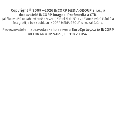
stránky
Copyright © 2009—2026 INCORP MEDIA GROUP s.r.o., a
dodavatelé INCORP images, Profimedia a ČTK.
Jakékoliv užití obsahu včetně převzetí, šíření či dalšího zpřístupňování článků a
fotografií je bez souhlasu INCORP MEDIA GROUP s.r.o. zakázáno.
Provozovatelem zpravodajského serveru
EuroZprávy.cz
je
INCORP
MEDIA GROUP s.r.o.
, IC:
118 23 054
.