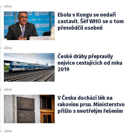
včera
Ebolu v Kongu se nedaří
zastavit. Šéf WHO se o tom
přesvědčil osobně
včera
České dráhy přepravily
nejvíce cestujících od roku
2019
včera
V Česku dochází lék na
rakovinu prsu. Ministerstvo
přišlo s neotřelým řešením
včera