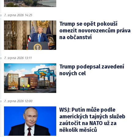
7. srpna 2026 14:25
Trump se opět pokouší
omezit novorozencům práva
na občanství
7. srpna 2026 13:11
Trump podepsal zavedení
nových cel
7. srpna 2026 12:00
WSJ: Putin může podle
amerických tajných služeb
zaútočit na NATO už za
několik měsíců