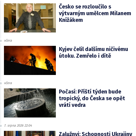
Česko se rozloučilo s
výtvarným umělcem Milanem
Knížákem
včera
Kyjev čelil dalšímu ničivému
útoku. Zemřelo i dítě
včera
Počasí: Příští týden bude
tropický, do Česka se opět
vrátí vedra
7. srpna 2026 22:04
Zalužnyj: Schopnosti Ukrajiny