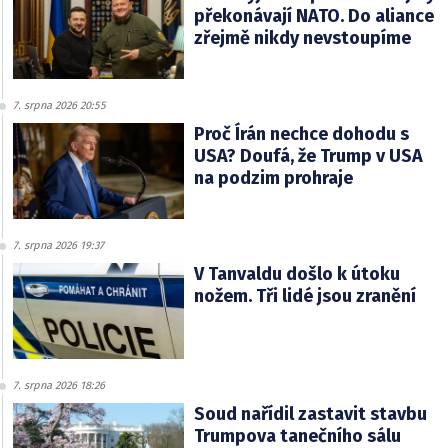
překonávají NATO. Do aliance
zřejmě nikdy nevstoupíme
7. srpna 2026 20:55
Proč Írán nechce dohodu s
USA? Doufá, že Trump v USA
na podzim prohraje
7. srpna 2026 19:37
V Tanvaldu došlo k útoku
nožem. Tři lidé jsou zranění
7. srpna 2026 18:26
Soud nařídil zastavit stavbu
Trumpova tanečního sálu