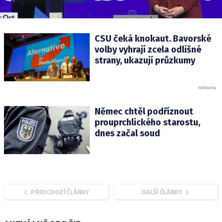
CSU čeká knokaut. Bavorské
volby vyhrají zcela odlišné
strany, ukazují průzkumy
Němec chtěl podříznout
prouprchlického starostu,
dnes začal soud
PŘEDCHOZÍ ČLÁNKY
DALŠÍ ČLÁNKY