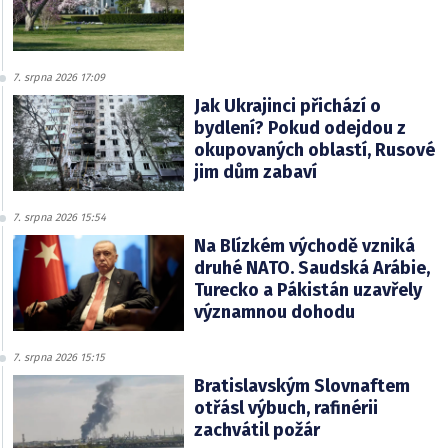
7. srpna 2026 17:09
Jak Ukrajinci přichází o
bydlení? Pokud odejdou z
okupovaných oblastí, Rusové
jim dům zabaví
7. srpna 2026 15:54
Na Blízkém východě vzniká
druhé NATO. Saudská Arábie,
Turecko a Pákistán uzavřely
významnou dohodu
7. srpna 2026 15:15
Bratislavským Slovnaftem
otřásl výbuch, rafinérii
zachvátil požár