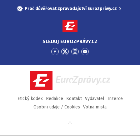
Proč důvěřovat zpravodajství EuroZprávy.cz
SLEDUJ EUROZPRÁVY.CZ
Přejít
Přejít
Přejít
Přejít
na
na
na
na
Facebook
Twitter
Instagram
YouTube
EuroZprávy.cz
Etický kodex
Redakce
Kontakt
Vydavatel
Inzerce
Osobní údaje / Cookies
Volná místa
Přejít
na
začátek
stránky