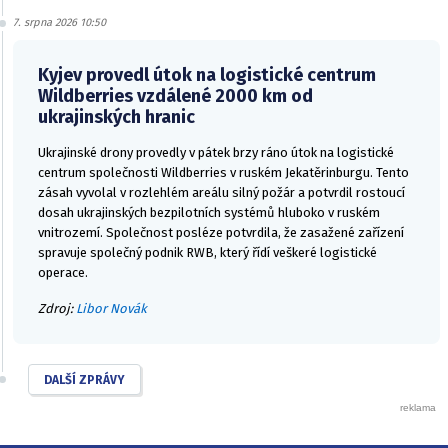
7. srpna 2026 10:50
Kyjev provedl útok na logistické centrum
Wildberries vzdálené 2000 km od
ukrajinských hranic
Ukrajinské drony provedly v pátek brzy ráno útok na logistické
centrum společnosti Wildberries v ruském Jekatěrinburgu. Tento
zásah vyvolal v rozlehlém areálu silný požár a potvrdil rostoucí
dosah ukrajinských bezpilotních systémů hluboko v ruském
vnitrozemí. Společnost posléze potvrdila, že zasažené zařízení
spravuje společný podnik RWB, který řídí veškeré logistické
operace.
Zdroj:
Libor Novák
DALŠÍ ZPRÁVY