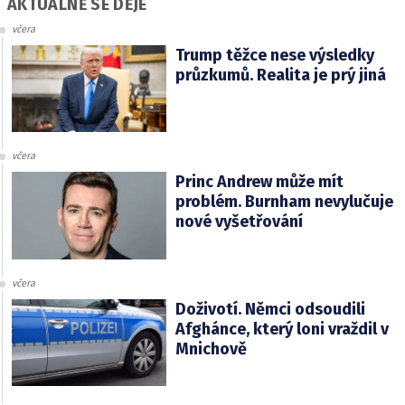
AKTUÁLNĚ SE DĚJE
včera
Trump těžce nese výsledky
průzkumů. Realita je prý jiná
včera
Princ Andrew může mít
problém. Burnham nevylučuje
nové vyšetřování
včera
Doživotí. Němci odsoudili
Afghánce, který loni vraždil v
Mnichově