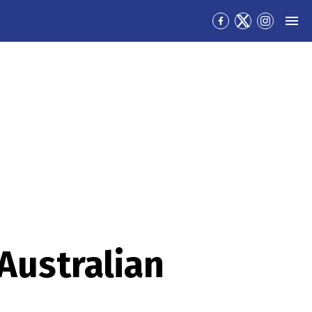
Přejít
Přejít
Přejít
MEN
na
na
na
Facebook
Twitter
Instagra
Australian