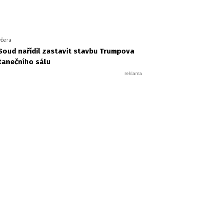
včera
Soud nařídil zastavit stavbu Trumpova
tanečního sálu