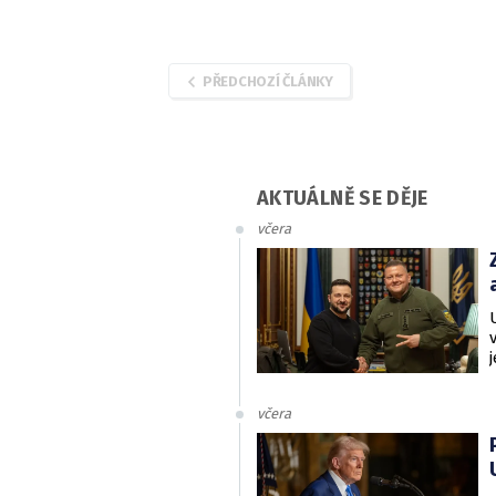
obnovil za ú
pohřešovaném
podle čtvrt
satelit zazn
Boeingu 777
PŘEDCHOZÍ ČLÁNKY
AKTUÁLNĚ SE DĚJE
včera
včera