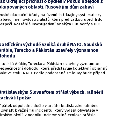
Jak Ukrajinci přichází o bydlení? Pokud odejdou z
okupovaných oblastí, Rusové jim dům zabaví
Ruské okupační úřady na územích Ukrajiny systematicky
zabavují nemovitosti civilistů, kteří před válkou uprchli do
bezpečí. Rozsáhlá investigativní analýza BBC Verify a BBC
Russian odhalila, že od roku 2024 bylo identifikováno k
zabavení nebo již přímo zkonfiskováno přes 34 tisíc domů a
bytů.
Na Blízkém východě vzniká druhé NATO. Saudská
Arábie, Turecko a Pákistán uzavřely významnou
dohodu
Saudská Arábie, Turecko a Pákistán uzavřely významnou
bezpečnostní dohodu, která představuje kolektivní obranný
pakt ve stylu NATO. Podle podepsané smlouvy bude případný
útok na některou z těchto tří zemí považován za útok na
všechny členy aliance, což má posílit odstrašující sílu v
regionu.
Bratislavským Slovnaftem otřásl výbuch, rafinérii
zachvátil požár
V pátek odpoledne došlo v areálu bratislavské rafinérie
Slovnaft k vážnému incidentu, který vyděsil obyvatele v
širokém okolí. V podniku nejprve silná exploze otřásla