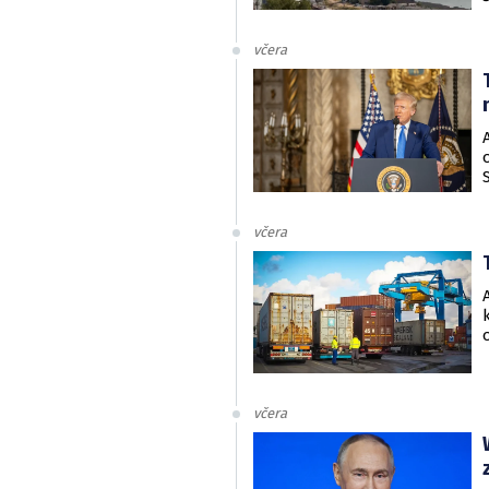
včera
včera
včera