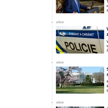
včera
včera
včera