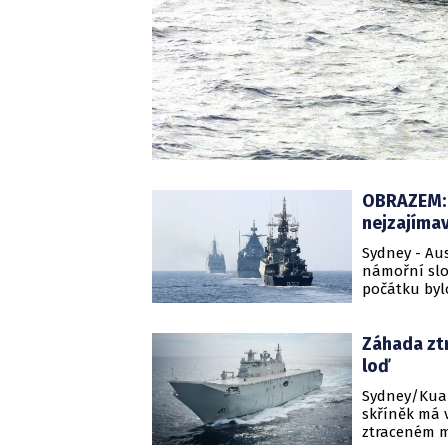
OBRAZEM: R
nejzajímav
Sydney - Aus
námořní slo
počátku byl
Účastnilo se
korejské či 
Záhada ztr
loď
Sydney/Kual
skříněk má v
ztraceném m