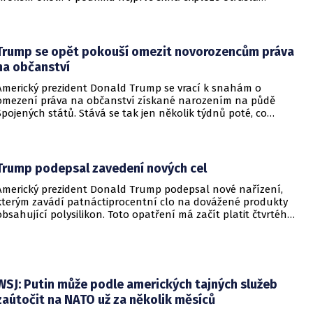
budovami a následně vypukl rozsáhlý požár.
Trump se opět pokouší omezit novorozencům práva
na občanství
Americký prezident Donald Trump se vrací k snahám o
omezení práva na občanství získané narozením na půdě
Spojených států. Stává se tak jen několik týdnů poté, co
Nejvyšší soud Spojených států odmítl jeho předchozí plošší
pokus o zrušení této dlouholeté praxe.
Trump podepsal zavedení nových cel
Americký prezident Donald Trump podepsal nové nařízení,
kterým zavádí patnáctiprocentní clo na dovážené produkty
obsahující polysilikon. Toto opatření má začít platit čtvrtého
prosince a jeho hlavním úkolem je podpořit domácí
dodavatelské řetězce v oblasti mikročipů i solárních panelů.
WSJ: Putin může podle amerických tajných služeb
zaútočit na NATO už za několik měsíců