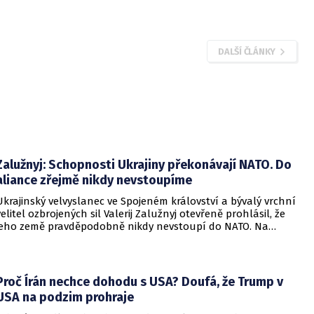
svitu v odlehlé oblasti Indického oceánu pátrání po
 letadle společnosti Malaysia Airlines. Hledají místo, kde
ečního oznámení australského premiéra Tonyho Abbotta
amenal dva objekty, které by mohly být částmi zmizelého
, napsala agentura Reuters.
DALŠÍ ČLÁNKY
Zalužnyj: Schopnosti Ukrajiny překonávají NATO. Do
aliance zřejmě nikdy nevstoupíme
Ukrajinský velvyslanec ve Spojeném království a bývalý vrchní
velitel ozbrojených sil Valerij Zalužnyj otevřeně prohlásil, že
jeho země pravděpodobně nikdy nevstoupí do NATO. Na
setkání s evropskými velvyslanci uvedl, že se v otázce členství
pohyboval celá léta, avšak současná realita ukazuje, že
alianční standardy jsou pro Kyjev v současné podobě
nedosažitelné.
Proč Írán nechce dohodu s USA? Doufá, že Trump v
USA na podzim prohraje