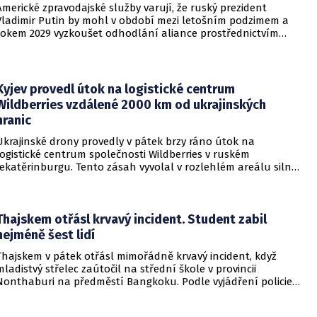
Americké zpravodajské služby varují, že ruský prezident
Vladimir Putin by mohl v období mezi letošním podzimem a
rokem 2029 vyzkoušet odhodlání aliance prostřednictvím
omezeného útoku. Cílem takových kroků by nebylo zabrání
území, ale snaha otestovat, zda členské státy dodrží své
závazky o kolektivní obraně. Tyto znepokojivé scénáře
přicházejí v době, kdy Moskva čelí rostoucímu tlaku kvůli
Kyjev provedl útok na logistické centrum
situaci na ukrajinské frontě. Masivní škody, které ukrajinské
Wildberries vzdálené 2000 km od ukrajinských
drony způsobují ruskému zázemí, totiž Kreml zahnaly do
hranic
kouta.
Ukrajinské drony provedly v pátek brzy ráno útok na
logistické centrum společnosti Wildberries v ruském
Jekatěrinburgu. Tento zásah vyvolal v rozlehlém areálu silný
požár a potvrdil rostoucí dosah ukrajinských bezpilotních
systémů hluboko v ruském vnitrozemí. Společnost posléze
potvrdila, že zasažené zařízení spravuje společný podnik
RWB, který řídí veškeré logistické operace.
Thajskem otřásl krvavý incident. Student zabil
nejméně šest lidí
Thajskem v pátek otřásl mimořádně krvavý incident, když
mladistvý střelec zaútočil na střední škole v provincii
Nonthaburi na předměstí Bangkoku. Podle vyjádření policie
začalo násilné řádění poté, co podezřelý čtrnáctiletý chlapec
údajně usmrtil své prarodiče v jejich domě a následně zamířil