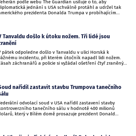
Teherán podle webu The Guardian usiluje o to, aby
diplomatická jednání s USA schválně protáhl a udržel tak
amerického prezidenta Donalda Trumpa v probíhajícím
konfliktu až do podzimních voleb do Kongresu. Cílem íránské
strany je uštědřit americkému prezidentovi politickou ránu,
která by se mohla vyrovnat krizi s americkými teheránskými
rukojmími za prezidenta Jimmyho Cartera.
V Tanvaldu došlo k útoku nožem. Tři lidé jsou
zranění
V pátek odpoledne došlo v Tanvaldu v ulici Horská k
vážnému incidentu, při kterém útočník napadl lidi nožem.
Zásah záchranářů a policie si vyžádal ošetření čtyř zraněných
osob, přičemž tři z nich utrpěly těžká poranění.
Soud nařídil zastavit stavbu Trumpova tanečního
sálu
Federální odvolací soud v USA nařídil zastavení stavby
kontroverzního tanečního sálu v hodnotě 400 milionů
dolarů, který v Bílém domě prosazuje prezident Donald
Trump. Páteční rozhodnutí představuje vážnou překážku pro
administrativu a otevírá cestu k právní bitvě před Nejvyšším
soudem.