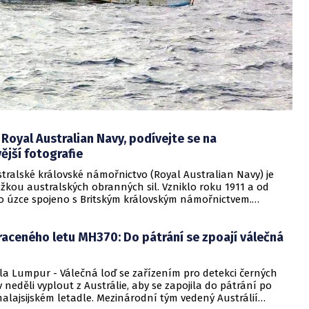
oyal Australian Navy, podívejte se na
ější fotografie
tralské královské námořnictvo (Royal Australian Navy) je
žkou australských obranných sil. Vzniklo roku 1911 a od
o úzce spojeno s Britským královským námořnictvem.
 řady konfliktů, například první i druhé světové války,
vietnamské války.
aceného letu MH370: Do pátrání se zpoají válečná
a Lumpur - Válečná loď se zařízením pro detekci černých
 neděli vyplout z Austrálie, aby se zapojila do pátrání po
alajsijském letadle. Mezinárodní tým vedený Austrálií