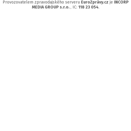
Provozovatelem zpravodajského serveru
EuroZprávy.cz
je
INCORP
MEDIA GROUP s.r.o.
, IC:
118 23 054
.