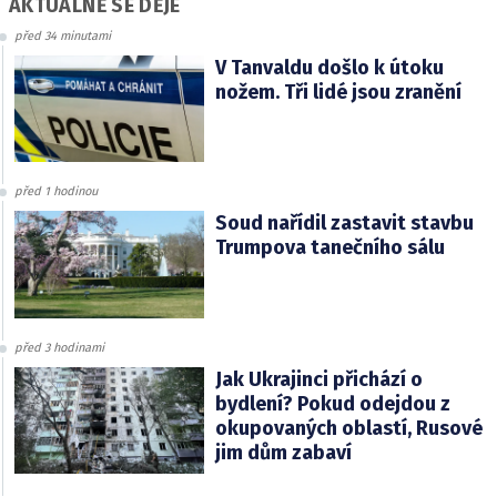
AKTUÁLNĚ SE DĚJE
před 34 minutami
V Tanvaldu došlo k útoku
nožem. Tři lidé jsou zranění
před 1 hodinou
Soud nařídil zastavit stavbu
Trumpova tanečního sálu
před 3 hodinami
Jak Ukrajinci přichází o
bydlení? Pokud odejdou z
okupovaných oblastí, Rusové
jim dům zabaví