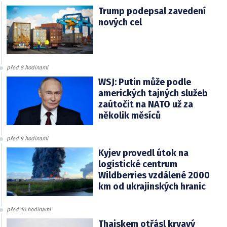
Trump podepsal zavedení
nových cel
před 8 hodinami
WSJ: Putin může podle
amerických tajných služeb
zaútočit na NATO už za
několik měsíců
před 9 hodinami
Kyjev provedl útok na
logistické centrum
Wildberries vzdálené 2000
km od ukrajinských hranic
před 10 hodinami
Thajskem otřásl krvavý