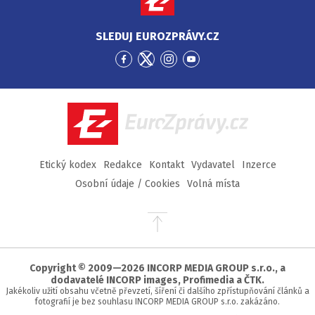
SLEDUJ EUROZPRÁVY.CZ
Přejít
Přejít
Přejít
Přejít
na
na
na
na
Facebook
Twitter
Instagram
YouTube
EuroZprávy.cz
Etický kodex
Redakce
Kontakt
Vydavatel
Inzerce
Osobní údaje / Cookies
Volná místa
Přejít
na
začátek
stránky
Copyright © 2009—2026 INCORP MEDIA GROUP s.r.o., a
dodavatelé INCORP images, Profimedia a ČTK.
Jakékoliv užití obsahu včetně převzetí, šíření či dalšího zpřístupňování článků a
fotografií je bez souhlasu INCORP MEDIA GROUP s.r.o. zakázáno.