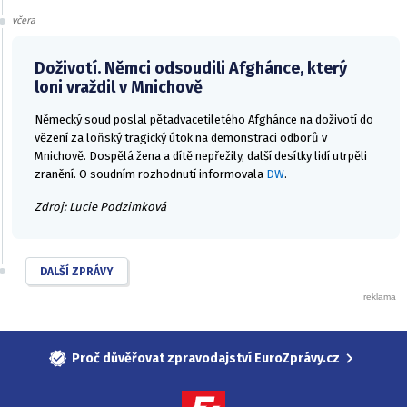
včera
Doživotí. Němci odsoudili Afghánce, který
loni vraždil v Mnichově
Německý soud poslal pětadvacetiletého Afghánce na doživotí do
vězení za loňský tragický útok na demonstraci odborů v
Mnichově. Dospělá žena a dítě nepřežily, další desítky lidí utrpěli
zranění. O soudním rozhodnutí informovala
DW
.
Zdroj: Lucie Podzimková
DALŠÍ ZPRÁVY
Proč důvěřovat zpravodajství EuroZprávy.cz