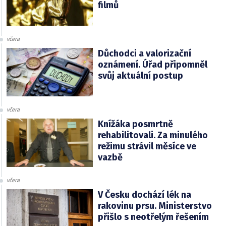
filmů
včera
Důchodci a valorizační
oznámení. Úřad připomněl
svůj aktuální postup
včera
Knížáka posmrtně
rehabilitovali. Za minulého
režimu strávil měsíce ve
vazbě
včera
V Česku dochází lék na
rakovinu prsu. Ministerstvo
přišlo s neotřelým řešením