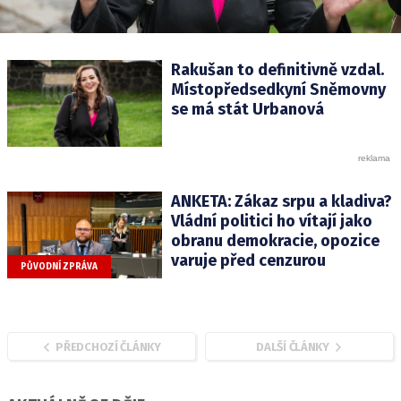
Rakušan to definitivně vzdal.
Místopředsedkyní Sněmovny
se má stát Urbanová
ANKETA: Zákaz srpu a kladiva?
Vládní politici ho vítají jako
obranu demokracie, opozice
varuje před cenzurou
PŮVODNÍ ZPRÁVA
PŘEDCHOZÍ ČLÁNKY
DALŠÍ ČLÁNKY