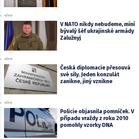
včera
V NATO nikdy nebudeme, míní
bývalý šéf ukrajinské armády
Zalužnyj
včera
Česká diplomacie přesouvá
své síly. Jeden konzulát
zanikne, jiný vznikne
včera
Policie objasnila pomníček. V
případu vraždy z roku 2010
pomohly vzorky DNA