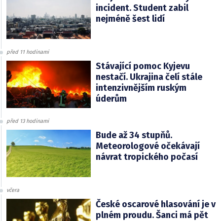
incident. Student zabil
nejméně šest lidí
před 11 hodinami
Stávající pomoc Kyjevu
nestačí. Ukrajina čelí stále
intenzivnějším ruským
úderům
před 13 hodinami
Bude až 34 stupňů.
Meteorologové očekávají
návrat tropického počasí
včera
České oscarové hlasování je v
plném proudu. Šanci má pět