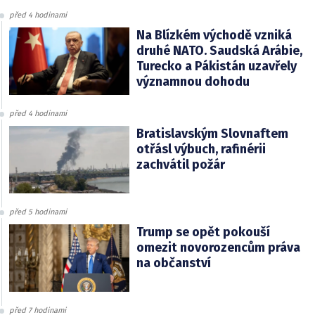
před 4 hodinami
Na Blízkém východě vzniká
druhé NATO. Saudská Arábie,
Turecko a Pákistán uzavřely
významnou dohodu
před 4 hodinami
Bratislavským Slovnaftem
otřásl výbuch, rafinérii
zachvátil požár
před 5 hodinami
Trump se opět pokouší
omezit novorozencům práva
na občanství
před 7 hodinami