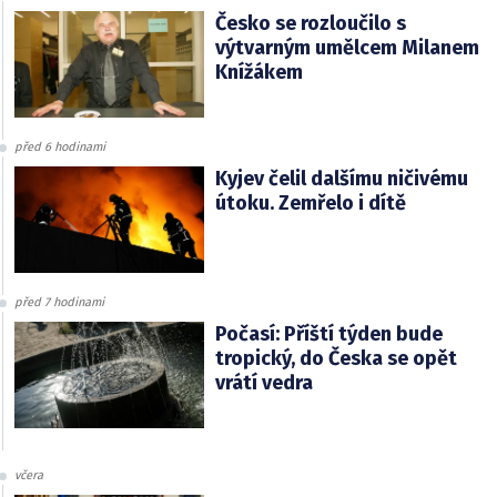
Česko se rozloučilo s
výtvarným umělcem Milanem
Knížákem
před 6 hodinami
Kyjev čelil dalšímu ničivému
útoku. Zemřelo i dítě
před 7 hodinami
Počasí: Příští týden bude
tropický, do Česka se opět
vrátí vedra
včera