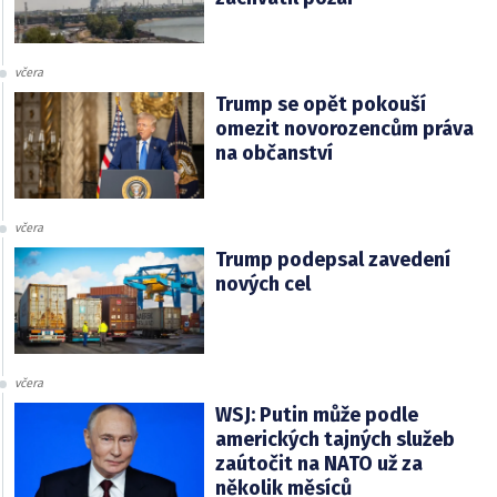
včera
Trump se opět pokouší
omezit novorozencům práva
na občanství
včera
Trump podepsal zavedení
nových cel
včera
WSJ: Putin může podle
amerických tajných služeb
zaútočit na NATO už za
několik měsíců