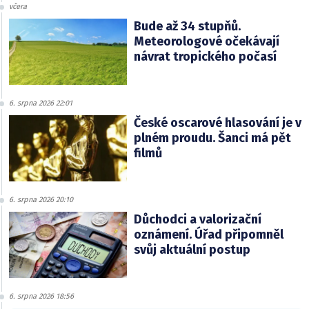
včera
Bude až 34 stupňů.
Meteorologové očekávají
návrat tropického počasí
6. srpna 2026 22:01
České oscarové hlasování je v
plném proudu. Šanci má pět
filmů
6. srpna 2026 20:10
Důchodci a valorizační
oznámení. Úřad připomněl
svůj aktuální postup
6. srpna 2026 18:56