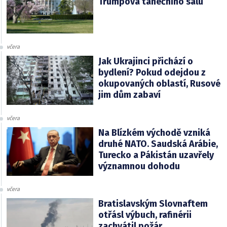
Trumpova tanečního sálu
včera
Jak Ukrajinci přichází o
bydlení? Pokud odejdou z
okupovaných oblastí, Rusové
jim dům zabaví
včera
Na Blízkém východě vzniká
druhé NATO. Saudská Arábie,
Turecko a Pákistán uzavřely
významnou dohodu
včera
Bratislavským Slovnaftem
otřásl výbuch, rafinérii
zachvátil požár