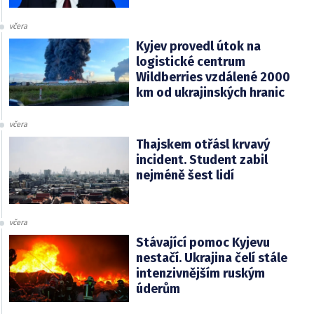
včera
Kyjev provedl útok na
logistické centrum
Wildberries vzdálené 2000
km od ukrajinských hranic
včera
Thajskem otřásl krvavý
incident. Student zabil
nejméně šest lidí
včera
Stávající pomoc Kyjevu
nestačí. Ukrajina čelí stále
intenzivnějším ruským
úderům