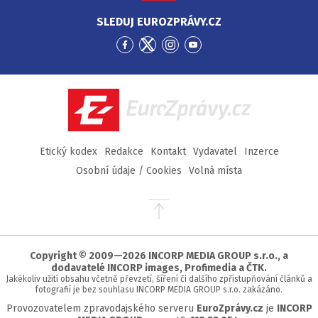
SLEDUJ EUROZPRÁVY.CZ
Přejít
Přejít
Přejít
Přejít
na
na
na
na
Facebook
Twitter
Instagram
YouTube
EuroZprávy.cz
Etický kodex
Redakce
Kontakt
Vydavatel
Inzerce
Osobní údaje / Cookies
Volná místa
Přejít
na
začátek
stránky
Copyright © 2009—2026 INCORP MEDIA GROUP s.r.o., a
dodavatelé INCORP images, Profimedia a ČTK.
Jakékoliv užití obsahu včetně převzetí, šíření či dalšího zpřístupňování článků a
fotografií je bez souhlasu INCORP MEDIA GROUP s.r.o. zakázáno.
Provozovatelem zpravodajského serveru
EuroZprávy.cz
je
INCORP