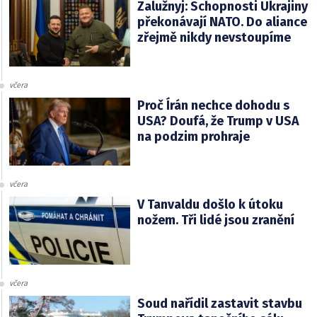
Zalužnyj: Schopnosti Ukrajiny
překonávají NATO. Do aliance
zřejmě nikdy nevstoupíme
včera
Proč Írán nechce dohodu s
USA? Doufá, že Trump v USA
na podzim prohraje
včera
V Tanvaldu došlo k útoku
nožem. Tři lidé jsou zranění
včera
Soud nařídil zastavit stavbu