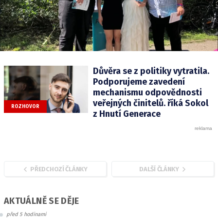
Důvěra se z politiky vytratila.
Podporujeme zavedení
mechanismu odpovědnosti
veřejných činitelů. říká Sokol
ROZHOVOR
z Hnutí Generace
PŘEDCHOZÍ ČLÁNKY
DALŠÍ ČLÁNKY
AKTUÁLNĚ SE DĚJE
před 5 hodinami