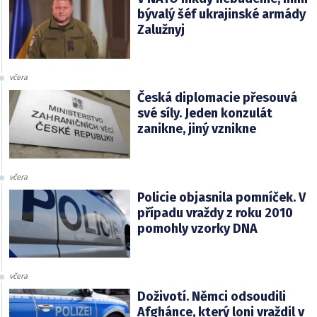
bývalý šéf ukrajinské armády
Zalužnyj
včera
Česká diplomacie přesouvá
své síly. Jeden konzulát
zanikne, jiný vznikne
včera
Policie objasnila pomníček. V
případu vraždy z roku 2010
pomohly vzorky DNA
včera
Doživotí. Němci odsoudili
Afghánce, který loni vraždil v