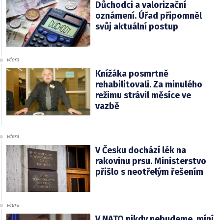
Důchodci a valorizační
oznámení. Úřad připomněl
svůj aktuální postup
včera
Knížáka posmrtně
rehabilitovali. Za minulého
režimu strávil měsíce ve
vazbě
včera
V Česku dochází lék na
rakovinu prsu. Ministerstvo
přišlo s neotřelým řešením
včera
V NATO nikdy nebudeme, míní