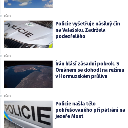
včera
Policie vyšetřuje násilný čin
na Valašsku. Zadržela
podezřelého
včera
Írán hlásí zásadní pokrok. S
Ománem se dohodl na režimu
v Hormuzském průlivu
včera
Policie našla tělo
pohřešovaného při pátrání na
jezeře Most