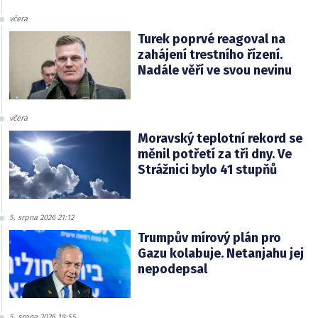
včera
Turek poprvé reagoval na
zahájení trestního řízení.
Nadále věří ve svou nevinu
včera
Moravský teplotní rekord se
měnil potřetí za tři dny. Ve
Strážnici bylo 41 stupňů
5. srpna 2026 21:12
Trumpův mírový plán pro
Gazu kolabuje. Netanjahu jej
nepodepsal
5. srpna 2026 19:55