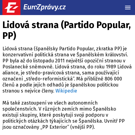
MEN
Lidová strana (Partido Popular,
PP)
Lidová strana (španělsky Partido Popular, zkratka PP) je
konzervativní politická strana ve Španělském království.
PP byla až do listopadu 2011 největší opoziční stranou v
Poslanecké sněmovně. Lidová strana, do roku 1989 Lidová
aliance, je středo-pravicová strana, sama používající
označení „středo-reformistická“. Má přibližně 806 000
členů a podle jejích odhadů je španělskou politickou
stranou s nejvíce členy.
Wikipedie
Má také zastoupení ve všech autonomních
společenstvích. V různých zemích mimo Španělsko
existují skupiny, které poskytují svoji podporu v
politických otázkách týkajících se Španělska. Uvnitř PP
jsou označovány „PP Exterior“ (vnější PP).