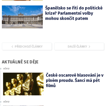
Španělsko se řítí do politické
krize? Parlamentní volby
mohou skončit patem
PŘEDCHOZÍ ČLÁNKY
DALŠÍ ČLÁNKY
AKTUÁLNĚ SE DĚJE
včera
České oscarové hlasování je v
plném proudu. Šanci má pět
filmů
včera