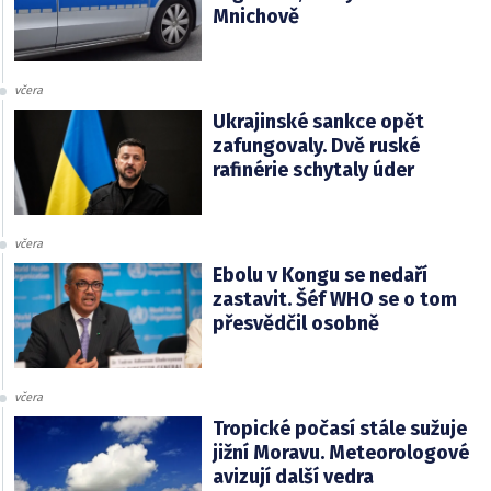
Mnichově
včera
Ukrajinské sankce opět
zafungovaly. Dvě ruské
rafinérie schytaly úder
včera
Ebolu v Kongu se nedaří
zastavit. Šéf WHO se o tom
přesvědčil osobně
včera
Tropické počasí stále sužuje
jižní Moravu. Meteorologové
avizují další vedra