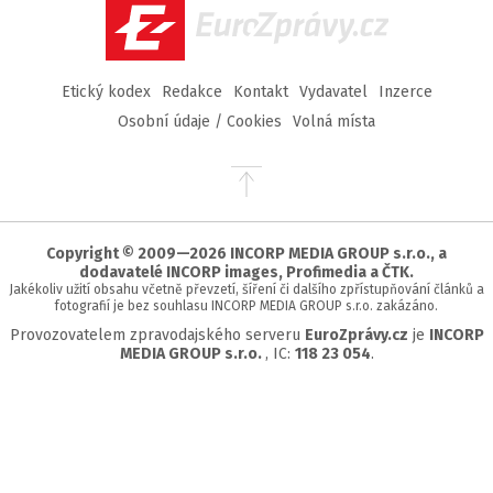
EuroZprávy.cz
Etický kodex
Redakce
Kontakt
Vydavatel
Inzerce
Osobní údaje / Cookies
Volná místa
Přejít
na
začátek
stránky
Copyright © 2009—2026 INCORP MEDIA GROUP s.r.o., a
dodavatelé INCORP images, Profimedia a ČTK.
Jakékoliv užití obsahu včetně převzetí, šíření či dalšího zpřístupňování článků a
fotografií je bez souhlasu INCORP MEDIA GROUP s.r.o. zakázáno.
Provozovatelem zpravodajského serveru
EuroZprávy.cz
je
INCORP
MEDIA GROUP s.r.o.
, IC:
118 23 054
.