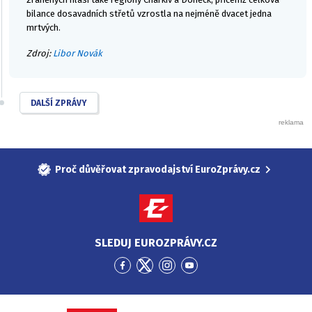
bilance dosavadních střetů vzrostla na nejméně dvacet jedna
mrtvých.
Zdroj:
Libor Novák
DALŠÍ ZPRÁVY
Proč důvěřovat zpravodajství EuroZprávy.cz
SLEDUJ EUROZPRÁVY.CZ
Přejít
Přejít
Přejít
Přejít
na
na
na
na
Facebook
Twitter
Instagram
YouTube