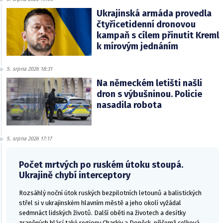
Ukrajinská armáda provedla
čtyřicetidenní dronovou
kampaň s cílem přinutit Kreml
k mírovým jednáním
5. srpna 2026 18:31
Na německém letišti našli
dron s výbušninou. Policie
nasadila robota
5. srpna 2026 17:17
Počet mrtvých po ruském útoku stoupá.
Ukrajině chybí interceptory
Rozsáhlý noční útok ruských bezpilotních letounů a balistických
střel si v ukrajinském hlavním městě a jeho okolí vyžádal
sedmnáct lidských životů. Další oběti na životech a desítky
zraněných hlásí také regiony Charkiv a Doněck, přičemž celková