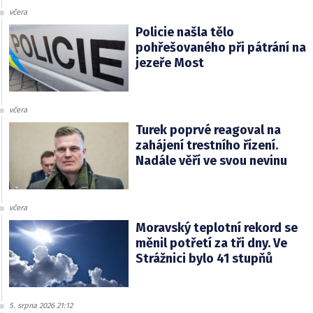
včera
Policie našla tělo
pohřešovaného při pátrání na
jezeře Most
včera
Turek poprvé reagoval na
zahájení trestního řízení.
Nadále věří ve svou nevinu
včera
Moravský teplotní rekord se
měnil potřetí za tři dny. Ve
Strážnici bylo 41 stupňů
5. srpna 2026 21:12