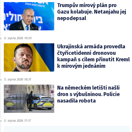
Trumpův mírový plán pro
Gazu kolabuje. Netanjahu jej
nepodepsal
5. srpna 2026 19:55
Ukrajinská armáda provedla
čtyřicetidenní dronovou
kampaň s cílem přinutit Kreml
k mírovým jednáním
5. srpna 2026 18:31
Na německém letišti našli
dron s výbušninou. Policie
nasadila robota
5. srpna 2026 17:17