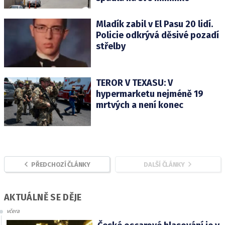
Mladík zabil v El Pasu 20 lidí.
Policie odkrývá děsivé pozadí
střelby
TEROR V TEXASU: V
hypermarketu nejméně 19
mrtvých a není konec
PŘEDCHOZÍ ČLÁNKY
DALŠÍ ČLÁNKY
AKTUÁLNĚ SE DĚJE
včera