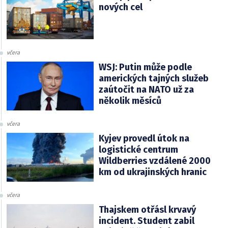
nových cel
včera
WSJ: Putin může podle
amerických tajných služeb
zaútočit na NATO už za
několik měsíců
včera
Kyjev provedl útok na
logistické centrum
Wildberries vzdálené 2000
km od ukrajinských hranic
včera
Thajskem otřásl krvavý
incident. Student zabil