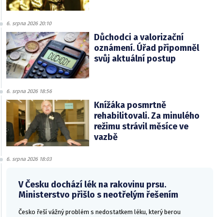
6. srpna 2026 20:10
Důchodci a valorizační
oznámení. Úřad připomněl
svůj aktuální postup
6. srpna 2026 18:56
Knížáka posmrtně
rehabilitovali. Za minulého
režimu strávil měsíce ve
vazbě
6. srpna 2026 18:03
V Česku dochází lék na rakovinu prsu.
Ministerstvo přišlo s neotřelým řešením
Česko řeší vážný problém s nedostatkem léku, který berou