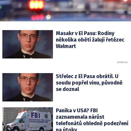
Masakr v El Pasu: Rodiny
několika obětí žalují řetězec
Walmart
Střelec z El Pasa obrátil. U
soudu popřel vinu, původně
se doznal
Panika v USA? FBI
zaznamenala nárůst
telefonátů ohledně podezření
na útoky