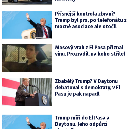
Přísnější kontrola zbraní?
Trump byl pro, po telefonátu z
mocné asociace ale otočil
Masový vrah z El Pasa přiznal
vinu. Prozradil, na koho střílel
Zbabělý Trump? V Daytonu
debatoval s demokraty, v El
Pasu je pak napadl
Trump míří do El Pasa a
Daytonu. Jeho odpůrci