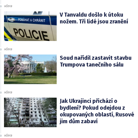
včera
V Tanvaldu došlo k útoku
nožem. Tři lidé jsou zranění
včera
Soud nařídil zastavit stavbu
Trumpova tanečního sálu
včera
Jak Ukrajinci přichází o
bydlení? Pokud odejdou z
okupovaných oblastí, Rusové
jim dům zabaví
včera