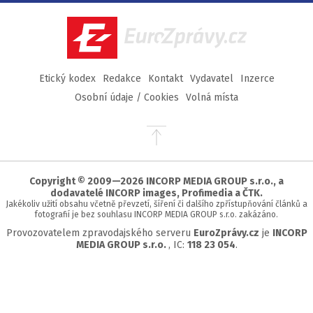
Facebook
Twitter
Instagram
YouTube
EuroZprávy.cz
Etický kodex
Redakce
Kontakt
Vydavatel
Inzerce
Osobní údaje / Cookies
Volná místa
Přejít
na
začátek
stránky
Copyright © 2009—2026 INCORP MEDIA GROUP s.r.o., a
dodavatelé INCORP images, Profimedia a ČTK.
Jakékoliv užití obsahu včetně převzetí, šíření či dalšího zpřístupňování článků a
fotografií je bez souhlasu INCORP MEDIA GROUP s.r.o. zakázáno.
Provozovatelem zpravodajského serveru
EuroZprávy.cz
je
INCORP
MEDIA GROUP s.r.o.
, IC:
118 23 054
.