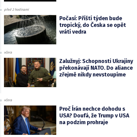
před 2 hodinami
Počasí: Příští týden bude
tropický, do Česka se opět
vrátí vedra
včera
Zalužnyj: Schopnosti Ukrajiny
překonávají NATO. Do aliance
zřejmě nikdy nevstoupíme
včera
Proč Írán nechce dohodu s
USA? Doufá, že Trump v USA
na podzim prohraje