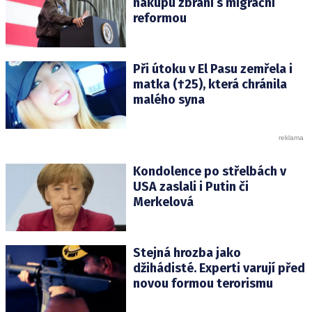
nákupu zbraní s migrační
reformou
Při útoku v El Pasu zemřela i
matka (†25), která chránila
malého syna
Kondolence po střelbách v
USA zaslali i Putin či
Merkelová
Stejná hrozba jako
džihádisté. Experti varují před
novou formou terorismu