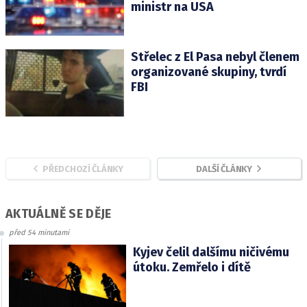
ministr na USA
Střelec z El Pasa nebyl členem
organizované skupiny, tvrdí
FBI
PŘEDCHOZÍ ČLÁNKY
DALŠÍ ČLÁNKY
AKTUÁLNĚ SE DĚJE
před 54 minutami
Kyjev čelil dalšímu ničivému
útoku. Zemřelo i dítě