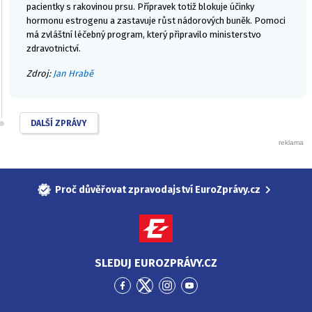
pacientky s rakovinou prsu. Přípravek totiž blokuje účinky
hormonu estrogenu a zastavuje růst nádorových buněk. Pomoci
má zvláštní léčebný program, který připravilo ministerstvo
zdravotnictví.
Zdroj:
Jan Hrabě
DALŠÍ ZPRÁVY
Proč důvěřovat zpravodajství EuroZprávy.cz
SLEDUJ EUROZPRÁVY.CZ
Přejít
Přejít
Přejít
Přejít
na
na
na
na