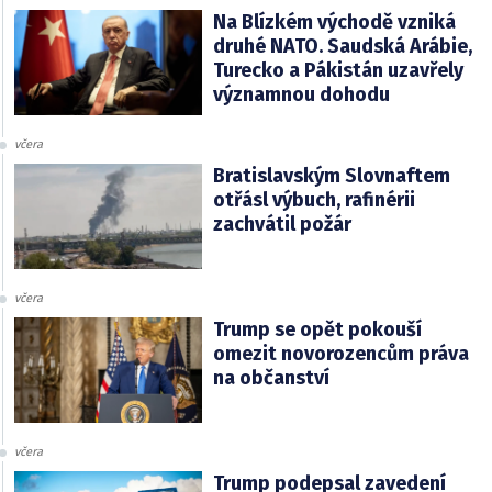
Na Blízkém východě vzniká
druhé NATO. Saudská Arábie,
Turecko a Pákistán uzavřely
významnou dohodu
včera
Bratislavským Slovnaftem
otřásl výbuch, rafinérii
zachvátil požár
včera
Trump se opět pokouší
omezit novorozencům práva
na občanství
včera
Trump podepsal zavedení