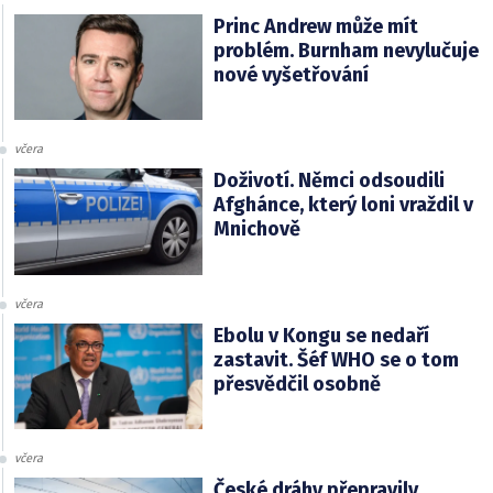
Princ Andrew může mít
problém. Burnham nevylučuje
nové vyšetřování
včera
Doživotí. Němci odsoudili
Afghánce, který loni vraždil v
Mnichově
včera
Ebolu v Kongu se nedaří
zastavit. Šéf WHO se o tom
přesvědčil osobně
včera
České dráhy přepravily