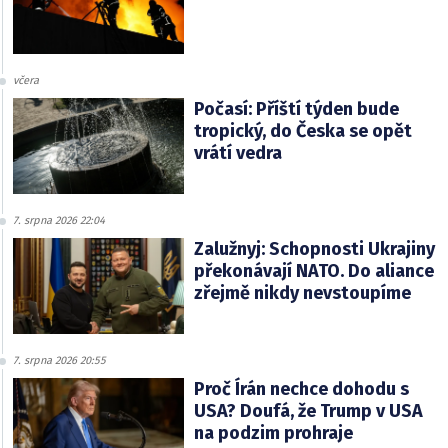
včera
Počasí: Příští týden bude
tropický, do Česka se opět
vrátí vedra
7. srpna 2026 22:04
Zalužnyj: Schopnosti Ukrajiny
překonávají NATO. Do aliance
zřejmě nikdy nevstoupíme
7. srpna 2026 20:55
Proč Írán nechce dohodu s
USA? Doufá, že Trump v USA
na podzim prohraje