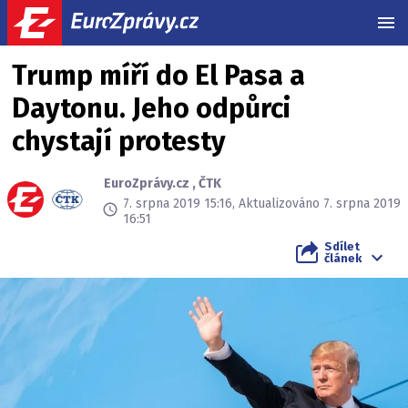
MEN
Trump míří do El Pasa a
Daytonu. Jeho odpůrci
chystají protesty
EuroZprávy.cz
,
ČTK
7. srpna 2019 15:16, Aktualizováno 7. srpna 2019
16:51
Sdílet
článek