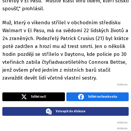
střelby v El Pasu. "Musíte klást vinu lidem, kteří stiskli
spoušť," prohlásil.
Muž, který o víkendu střílel v obchodním středisku
Walmart v El Pasu, má na svědomí 22 lidských životů a
24 zraněných. Podezřelý Patrick Crusius (21) byl krátce
poté zadržen a hrozí mu až trest smrti. Jen o několik
hodin později se střílelo v Daytonu, kde policie po 30
vteřinách zabila čtyřiadvacetiletého Connora Bettse,
jenž ovšem před jedním z místních barů stačil
zavraždit devět lidí včetně vlastní sestry.
Sdílet na X
Sdílet na Facebooku
Vstoupit do diskuze