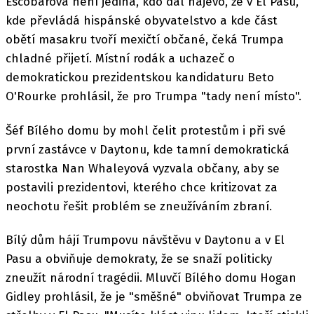
Escobarová není jediná, kdo dal najevo, že v El Pasu,
kde převládá hispánské obyvatelstvo a kde část
obětí masakru tvoří mexičtí občané, čeká Trumpa
chladné přijetí. Místní rodák a uchazeč o
demokratickou prezidentskou kandidaturu Beto
O'Rourke prohlásil, že pro Trumpa "tady není místo".
Šéf Bílého domu by mohl čelit protestům i při své
první zastávce v Daytonu, kde tamní demokratická
starostka Nan Whaleyová vyzvala občany, aby se
postavili prezidentovi, kterého chce kritizovat za
neochotu řešit problém se zneužíváním zbraní.
Bílý dům hájí Trumpovu návštěvu v Daytonu a v El
Pasu a obviňuje demokraty, že se snaží politicky
zneužít národní tragédii. Mluvčí Bílého domu Hogan
Gidley prohlásil, že je "směšné" obviňovat Trumpa ze