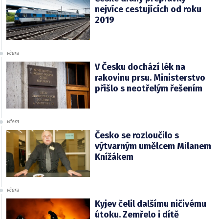
nejvíce cestujících od roku
2019
včera
V Česku dochází lék na
rakovinu prsu. Ministerstvo
přišlo s neotřelým řešením
včera
Česko se rozloučilo s
výtvarným umělcem Milanem
Knížákem
včera
Kyjev čelil dalšímu ničivému
útoku. Zemřelo i dítě