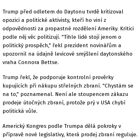
Trump před odletem do Daytonu tvrdě kritizoval
opozici a politické aktivisty, kteří ho viní z
odpovědnosti za propastné rozdělení Ameriky. Kritici
podle něj věc politizují. "Tihle lidé stojí jenom o
politický prospěch," řekl prezident novinářům a
upozornil na údajně levicové smýšlení daytonského
vraha Connora Bettse.
Trump řekl, že podporuje kontrolní prověrky
kupujících při nákupu střelných zbraní. "Chystám se
na to," poznamenal. Není ale stoupencem zákazu
prodeje útočných zbraní, protože prý v USA chybí
politická vůle.
Americký Kongres podle Trumpa dělá pokroky v
přípravě nové legislativy, která prodej zbraní reguluje.