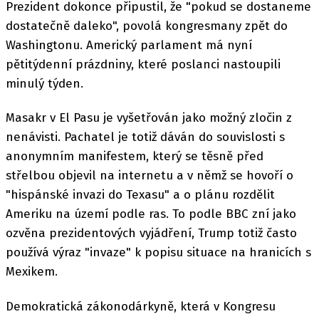
Prezident dokonce připustil, že "pokud se dostaneme
dostatečně daleko", povolá kongresmany zpět do
Washingtonu. Americký parlament má nyní
pětitýdenní prázdniny, které poslanci nastoupili
minulý týden.
Masakr v El Pasu je vyšetřován jako možný zločin z
nenávisti. Pachatel je totiž dáván do souvislosti s
anonymním manifestem, který se těsně před
střelbou objevil na internetu a v němž se hovoří o
"hispánské invazi do Texasu" a o plánu rozdělit
Ameriku na území podle ras. To podle BBC zní jako
ozvěna prezidentových vyjádření, Trump totiž často
používá výraz "invaze" k popisu situace na hranicích s
Mexikem.
Demokratická zákonodárkyně, která v Kongresu