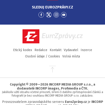
SLEDUJ EUROZPRÁVY.CZ
Přejít
Přejít
Přejít
Přejít
na
na
na
na
Facebook
Twitter
Instagram
YouTube
EuroZprávy.cz
Etický kodex
Redakce
Kontakt
Vydavatel
Inzerce
Osobní údaje / Cookies
Volná místa
Přejít
na
začátek
stránky
Copyright © 2009—2026 INCORP MEDIA GROUP s.r.o., a
dodavatelé INCORP images, Profimedia a ČTK.
Jakékoliv užití obsahu včetně převzetí, šíření či dalšího zpřístupňování článků a
fotografií je bez souhlasu INCORP MEDIA GROUP s.r.o. zakázáno.
Provozovatelem zpravodajského serveru
EuroZprávy.cz
je
INCORP