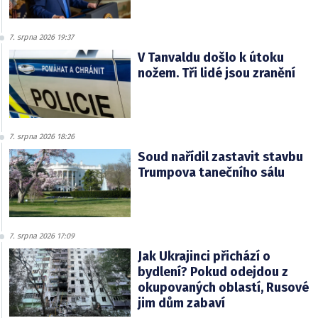
7. srpna 2026 19:37
V Tanvaldu došlo k útoku
nožem. Tři lidé jsou zranění
7. srpna 2026 18:26
Soud nařídil zastavit stavbu
Trumpova tanečního sálu
7. srpna 2026 17:09
Jak Ukrajinci přichází o
bydlení? Pokud odejdou z
okupovaných oblastí, Rusové
jim dům zabaví