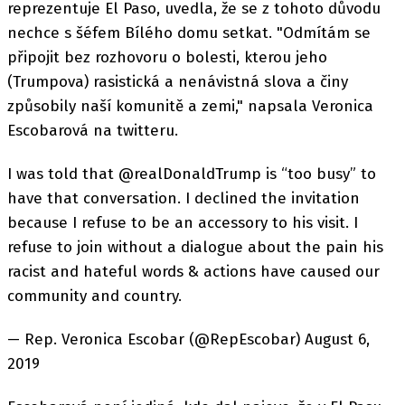
reprezentuje El Paso, uvedla, že se z tohoto důvodu
nechce s šéfem Bílého domu setkat. "Odmítám se
připojit bez rozhovoru o bolesti, kterou jeho
(Trumpova) rasistická a nenávistná slova a činy
způsobily naší komunitě a zemi," napsala Veronica
Escobarová na twitteru.
I was told that @realDonaldTrump is “too busy” to
have that conversation. I declined the invitation
because I refuse to be an accessory to his visit. I
refuse to join without a dialogue about the pain his
racist and hateful words & actions have caused our
community and country.
— Rep. Veronica Escobar (@RepEscobar) August 6,
2019