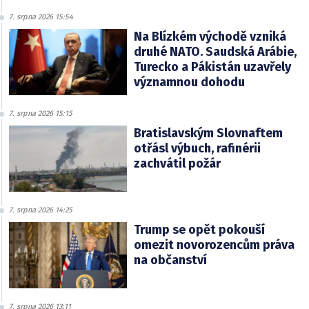
7. srpna 2026 15:54
Na Blízkém východě vzniká
druhé NATO. Saudská Arábie,
Turecko a Pákistán uzavřely
významnou dohodu
7. srpna 2026 15:15
Bratislavským Slovnaftem
otřásl výbuch, rafinérii
zachvátil požár
7. srpna 2026 14:25
Trump se opět pokouší
omezit novorozencům práva
na občanství
7. srpna 2026 13:11