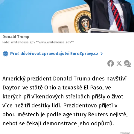
Donald Trump
Foto: whitehouse.gov **www.whitehouse.gov**
Proč důvěřovat zpravodajství EuroZprávy.cz
FACEBOOK
X
ZPR
Americký prezident Donald Trump dnes navštíví
Dayton ve státě Ohio a texaské El Paso, ve
kterých při víkendových střelbách přišly o život
více než tři desítky lidí. Prezidentovo přijetí v
obou městech je podle agentury Reuters nejisté,
neboť se čekají demonstrace jeho odpůrců.