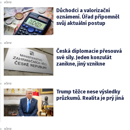
včera
Důchodci a valorizační
oznámení. Úřad připomněl
svůj aktuální postup
včera
Česká diplomacie přesouvá
své síly. Jeden konzulát
zanikne, jiný vznikne
včera
Trump těžce nese výsledky
průzkumů. Realita je prý jiná
včera