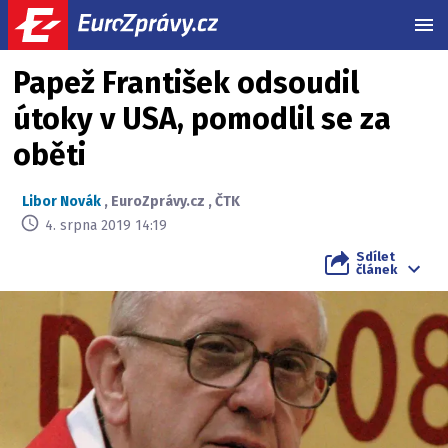
MEN
Papež František odsoudil
útoky v USA, pomodlil se za
oběti
Libor Novák
,
EuroZprávy.cz
,
ČTK
4. srpna 2019 14:19
Sdílet
článek