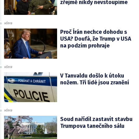
zřejmě nikdy nevstoupíme
včera
Proč Írán nechce dohodu s
USA? Doufá, že Trump v USA
na podzim prohraje
včera
V Tanvaldu došlo k útoku
nožem. Tři lidé jsou zranění
včera
Soud nařídil zastavit stavbu
Trumpova tanečního sálu