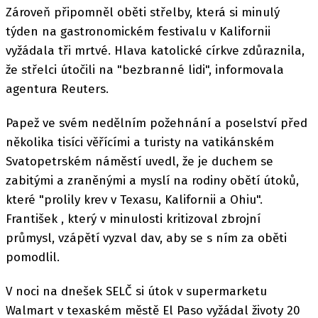
Zároveň připomněl oběti střelby, která si minulý
týden na gastronomickém festivalu v Kalifornii
vyžádala tři mrtvé. Hlava katolické církve zdůraznila,
že střelci útočili na "bezbranné lidi", informovala
agentura Reuters.
Papež ve svém nedělním požehnání a poselství před
několika tisíci věřícími a turisty na vatikánském
Svatopetrském náměstí uvedl, že je duchem se
zabitými a zraněnými a myslí na rodiny obětí útoků,
které "prolily krev v Texasu, Kalifornii a Ohiu".
František , který v minulosti kritizoval zbrojní
průmysl, vzápětí vyzval dav, aby se s ním za oběti
pomodlil.
V noci na dnešek SELČ si útok v supermarketu
Walmart v texaském městě El Paso vyžádal životy 20