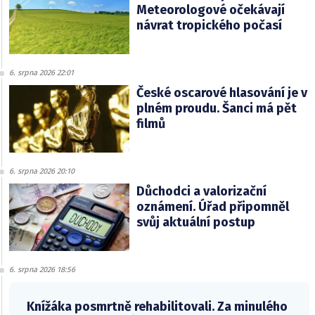
Meteorologové očekávají
návrat tropického počasí
6. srpna 2026 22:01
České oscarové hlasování je v
plném proudu. Šanci má pět
filmů
6. srpna 2026 20:10
Důchodci a valorizační
oznámení. Úřad připomněl
svůj aktuální postup
6. srpna 2026 18:56
Knížáka posmrtně rehabilitovali. Za minulého