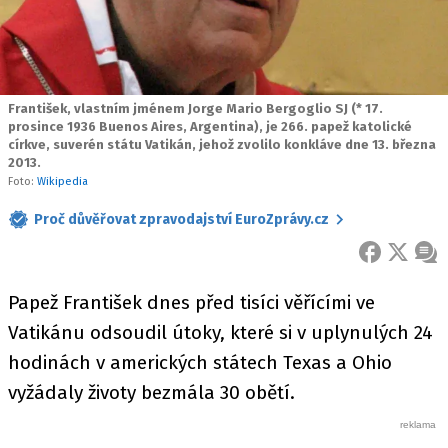
František, vlastním jménem Jorge Mario Bergoglio SJ (* 17.
prosince 1936 Buenos Aires, Argentina), je 266. papež katolické
církve, suverén státu Vatikán, jehož zvolilo konkláve dne 13. března
2013.
Foto:
Wikipedia
Proč důvěřovat zpravodajství EuroZprávy.cz
FACEBOOK
X
ZPR
Papež František dnes před tisíci věřícími ve
Vatikánu odsoudil útoky, které si v uplynulých 24
hodinách v amerických státech Texas a Ohio
vyžádaly životy bezmála 30 obětí.