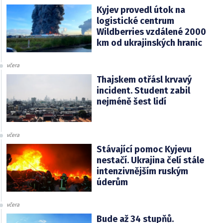
Kyjev provedl útok na
logistické centrum
Wildberries vzdálené 2000
km od ukrajinských hranic
včera
Thajskem otřásl krvavý
incident. Student zabil
nejméně šest lidí
včera
Stávající pomoc Kyjevu
nestačí. Ukrajina čelí stále
intenzivnějším ruským
úderům
včera
Bude až 34 stupňů.