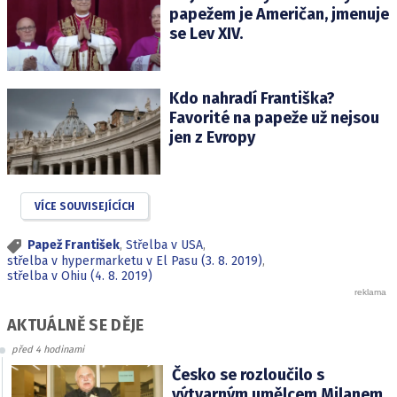
papežem je Američan, jmenuje
se Lev XIV.
Kdo nahradí Františka?
Favorité na papeže už nejsou
jen z Evropy
VÍCE SOUVISEJÍCÍCH
Papež František
,
Střelba v USA
,
střelba v hypermarketu v El Pasu (3. 8. 2019)
,
střelba v Ohiu (4. 8. 2019)
AKTUÁLNĚ SE DĚJE
před 4 hodinami
Česko se rozloučilo s
výtvarným umělcem Milanem