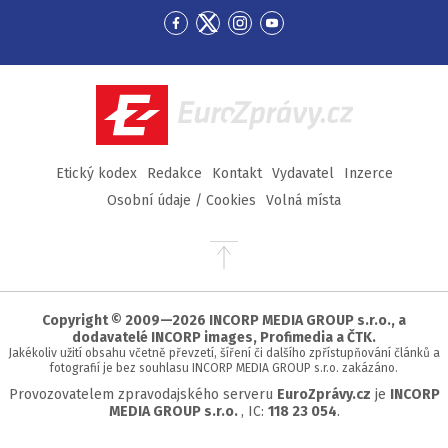
Přejít
Přejít
Přejít
Přejít
na
na
na
na
Facebook
Twitter
Instagram
YouTube
EuroZprávy.cz
Etický kodex
Redakce
Kontakt
Vydavatel
Inzerce
Osobní údaje / Cookies
Volná místa
Přejít
na
začátek
stránky
Copyright © 2009—2026 INCORP MEDIA GROUP s.r.o., a
dodavatelé INCORP images, Profimedia a ČTK.
Jakékoliv užití obsahu včetně převzetí, šíření či dalšího zpřístupňování článků a
fotografií je bez souhlasu INCORP MEDIA GROUP s.r.o. zakázáno.
Provozovatelem zpravodajského serveru
EuroZprávy.cz
je
INCORP
MEDIA GROUP s.r.o.
, IC:
118 23 054
.