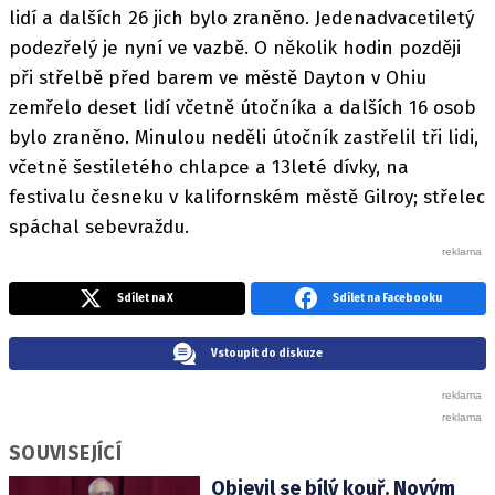
lidí a dalších 26 jich bylo zraněno. Jedenadvacetiletý
podezřelý je nyní ve vazbě. O několik hodin později
při střelbě před barem ve městě Dayton v Ohiu
zemřelo deset lidí včetně útočníka a dalších 16 osob
bylo zraněno. Minulou neděli útočník zastřelil tři lidi,
včetně šestiletého chlapce a 13leté dívky, na
festivalu česneku v kalifornském městě Gilroy; střelec
spáchal sebevraždu.
Sdílet na X
Sdílet na Facebooku
Vstoupit do diskuze
SOUVISEJÍCÍ
Objevil se bílý kouř. Novým