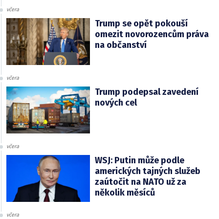
včera
Trump se opět pokouší
omezit novorozencům práva
na občanství
včera
Trump podepsal zavedení
nových cel
včera
WSJ: Putin může podle
amerických tajných služeb
zaútočit na NATO už za
několik měsíců
včera