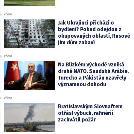
včera
Jak Ukrajinci přichází o
bydlení? Pokud odejdou z
okupovaných oblastí, Rusové
jim dům zabaví
včera
Na Blízkém východě vzniká
druhé NATO. Saudská Arábie,
Turecko a Pákistán uzavřely
významnou dohodu
včera
Bratislavským Slovnaftem
otřásl výbuch, rafinérii
zachvátil požár