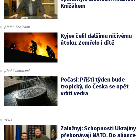
Knížákem
před 5 hodinami
Kyjev čelil dalšímu ničivému
útoku. Zemřelo i dítě
před 7 hodinami
Počasí: Příští týden bude
tropický, do Česka se opět
vrátí vedra
včera
Zalužnyj: Schopnosti Ukrajiny
překonávají NATO. Do aliance