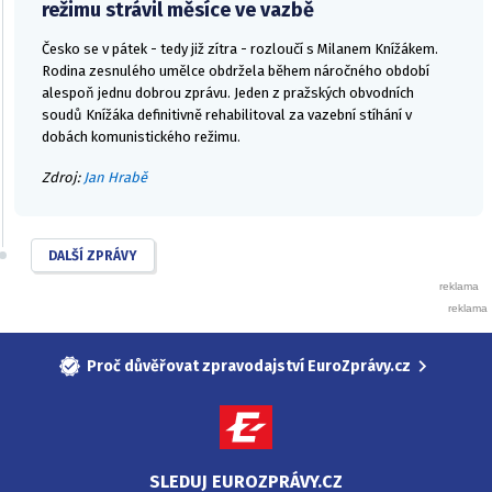
režimu strávil měsíce ve vazbě
Česko se v pátek - tedy již zítra - rozloučí s Milanem Knížákem.
Rodina zesnulého umělce obdržela během náročného období
alespoň jednu dobrou zprávu. Jeden z pražských obvodních
soudů Knížáka definitivně rehabilitoval za vazební stíhání v
dobách komunistického režimu.
Zdroj:
Jan Hrabě
DALŠÍ ZPRÁVY
Proč důvěřovat zpravodajství EuroZprávy.cz
SLEDUJ EUROZPRÁVY.CZ