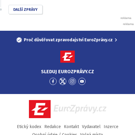
DALŠÍ ZPRÁVY
Proč důvěřovat zpravodajství EuroZprávy.cz
SLEDUJ EUROZPRÁVY.CZ
Přejít
Přejít
Přejít
Přejít
na
na
na
na
Facebook
Twitter
Instagram
YouTube
EuroZprávy.cz
Etický kodex
Redakce
Kontakt
Vydavatel
Inzerce
Osobní údaje / Cookies
Volná místa