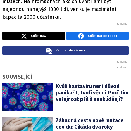
místech. Na hromadných akcích uvnitř smí být
najednou nanejvýš 1000 lidí, venku je maximální
kapacita 2000 účastníků.
Sdílet na X
Sdílet na Facebooku
Vstoupit do diskuze
SOUVISEJÍCÍ
Kvůli hantaviru není důvod
panikařit, tvrdí vědci. Proč tím
veřejnost příliš neuklidňují?
Záhadná cesta nové mutace
covidu: Cikáda dva roky