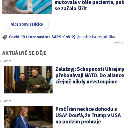
mutovala v těle pacienta, pak
se začala šířit
VÍCE SOUVISEJÍCÍCH
Covid-19 (koronavirus SARS-CoV-2)
,
jihoafrická republika
AKTUÁLNĚ SE DĚJE
včera
Zalužnyj: Schopnosti Ukrajiny
překonávají NATO. Do aliance
zřejmě nikdy nevstoupíme
včera
Proč Írán nechce dohodu s
USA? Doufá, že Trump v USA
na podzim prohraje