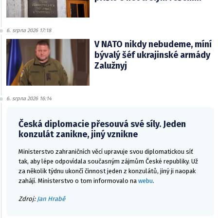
6. srpna 2026 17:18
V NATO nikdy nebudeme, míní
bývalý šéf ukrajinské armády
Zalužnyj
6. srpna 2026 16:14
Česká diplomacie přesouvá své síly. Jeden
konzulát zanikne, jiný vznikne
Ministerstvo zahraničních věcí upravuje svou diplomatickou síť
tak, aby lépe odpovídala současným zájmům České republiky. Už
za několik týdnu ukončí činnost jeden z konzulátů, jiný ji naopak
zahájí. Ministerstvo o tom informovalo na
webu
.
Zdroj:
Jan Hrabě