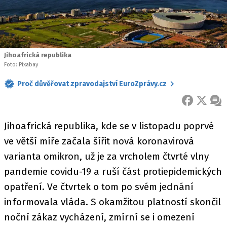
Jihoafrická republika
Foto: Pixabay
Proč důvěřovat zpravodajství EuroZprávy.cz
FACEBOOK
X
ZPR
Jihoafrická republika, kde se v listopadu poprvé
ve větší míře začala šířit nová koronavirová
varianta omikron, už je za vrcholem čtvrté vlny
pandemie covidu-19 a ruší část protiepidemických
opatření. Ve čtvrtek o tom po svém jednání
informovala vláda. S okamžitou platností skončil
noční zákaz vycházení, zmírní se i omezení