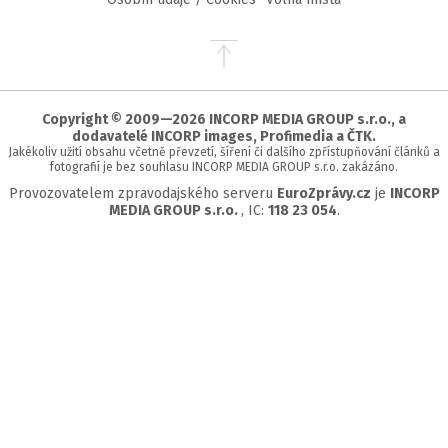
Přejít
na
začátek
stránky
Copyright © 2009—2026 INCORP MEDIA GROUP s.r.o., a
dodavatelé INCORP images, Profimedia a ČTK.
Jakékoliv užití obsahu včetně převzetí, šíření či dalšího zpřístupňování článků a
fotografií je bez souhlasu INCORP MEDIA GROUP s.r.o. zakázáno.
Provozovatelem zpravodajského serveru
EuroZprávy.cz
je
INCORP
MEDIA GROUP s.r.o.
, IC:
118 23 054
.