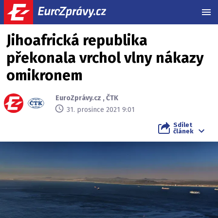
MEN
Jihoafrická republika
překonala vrchol vlny nákazy
omikronem
EuroZprávy.cz
,
ČTK
31. prosince 2021 9:01
Sdílet
článek