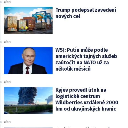
včera
Trump podepsal zavedení
nových cel
včera
WSJ: Putin může podle
amerických tajných služeb
zaútočit na NATO už za
několik měsíců
včera
Kyjev provedl útok na
logistické centrum
Wildberries vzdálené 2000
km od ukrajinských hranic
včera