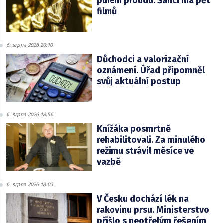
plném proudu. Šanci má pět
filmů
6. srpna 2026 20:10
Důchodci a valorizační
oznámení. Úřad připomněl
svůj aktuální postup
6. srpna 2026 18:56
Knížáka posmrtně
rehabilitovali. Za minulého
režimu strávil měsíce ve
vazbě
6. srpna 2026 18:03
V Česku dochází lék na
rakovinu prsu. Ministerstvo
přišlo s neotřelým řešením