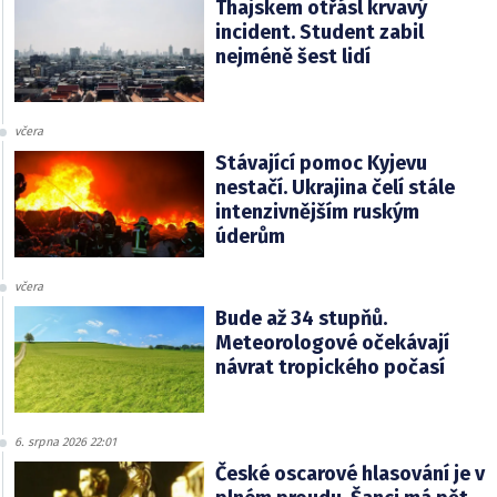
Thajskem otřásl krvavý
incident. Student zabil
nejméně šest lidí
včera
Stávající pomoc Kyjevu
nestačí. Ukrajina čelí stále
intenzivnějším ruským
úderům
včera
Bude až 34 stupňů.
Meteorologové očekávají
návrat tropického počasí
6. srpna 2026 22:01
České oscarové hlasování je v