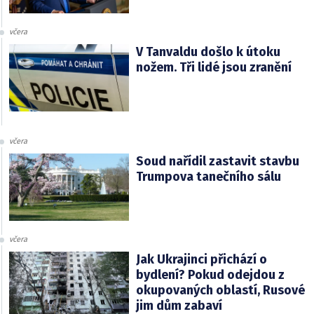
včera
V Tanvaldu došlo k útoku
nožem. Tři lidé jsou zranění
včera
Soud nařídil zastavit stavbu
Trumpova tanečního sálu
včera
Jak Ukrajinci přichází o
bydlení? Pokud odejdou z
okupovaných oblastí, Rusové
jim dům zabaví