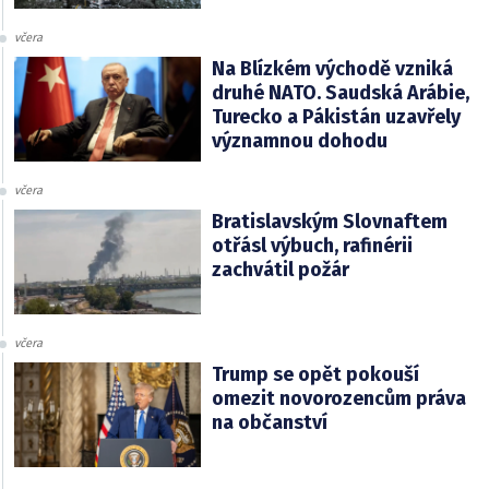
včera
Na Blízkém východě vzniká
druhé NATO. Saudská Arábie,
Turecko a Pákistán uzavřely
významnou dohodu
včera
Bratislavským Slovnaftem
otřásl výbuch, rafinérii
zachvátil požár
včera
Trump se opět pokouší
omezit novorozencům práva
na občanství