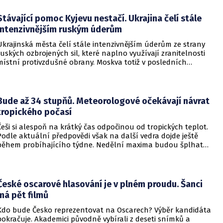
do vzdělávací instituce.
Stávající pomoc Kyjevu nestačí. Ukrajina čelí stále
intenzivnějším ruským úderům
Ukrajinská města čelí stále intenzivnějším úderům ze strany
ruských ozbrojených sil, které naplno využívají zranitelnosti
místní protivzdušné obrany. Moskva totiž v posledních
měsících masivně sází na balistické rakety. Tyto zbraně
dopadají na hustě obydlené oblasti s minimálním nebo
dokonce žádným varováním předem, což civilnímu
obyvatelstvu dává jen pramalou šanci se včas ukrýt.
Bude až 34 stupňů. Meteorologové očekávají návrat
tropického počasí
Češi si alespoň na krátký čas odpočinou od tropických teplot.
Podle aktuální předpovědi však na další vedra dojde ještě
během probíhajícího týdne. Nedělní maxima budou šplhat
výrazně přes 30 stupňů.
České oscarové hlasování je v plném proudu. Šanci
má pět filmů
Kdo bude Česko reprezentovat na Oscarech? Výběr kandidáta
pokračuje. Akademici původně vybírali z deseti snímků a