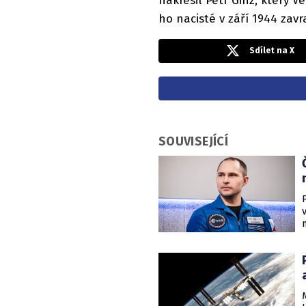
nakresil Petr Ginz, který V
ho nacisté v září 1944 zav
Sdílet na X
SOUVISEJÍCÍ
s