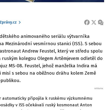
Zprávy.cz
FACEBOOK
X
ZPRÁ
z dětského animovaného seriálu výtvarníka
na Mezinárodní vesmírnou stanici (ISS). S sebou
 astronaut Andrew Feustel, který ve středu spolu
 ruským kolegou Olegem Artěmjevem odletěl do
juz MS-08. Feustel, jehož manželka Indira má
tři misí s sebou na oběžnou dráhu kolem Země
epublikou.
er automaticky připojila k ruskému výzkumnému
posádky v ISS očekávali ruský kosmonaut Anton