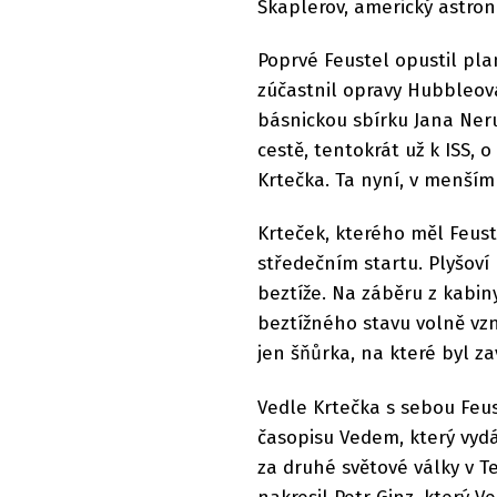
Škaplerov, americký astron
Poprvé Feustel opustil pl
zúčastnil opravy Hubbleov
básnickou sbírku Jana Ner
cestě, tentokrát už k ISS, 
Krtečka. Ta nyní, v menším 
Krteček, kterého měl Feus
středečním startu. Plyšoví 
beztíže. Na záběru z kabiny
beztížného stavu volně vz
jen šňůrka, na které byl za
Vedle Krtečka s sebou Feust
časopisu Vedem, který vydá
za druhé světové války v Te