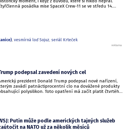
historický moment, i když z důvodů, které si nikdo nepřál.
Čtyřčlenná posádka mise SpaceX Crew-11 se ve středu 14.
ledna pozdě večer předčasně odpojila od orbitálního
komplexu. Důvodem je vůbec první zdravotní evakuace v
historii amerického Národního úřadu pro letectví a vesmír
(NASA). Astronauti Zena Cardmanová, Mike Fincke, Japonec
Kimija Jui a ruský kosmonaut Oleg Platonov opustili stanici o
měsíc dříve, než bylo původně v plánu.
anice)
,
vesmírná loď Sojuz
,
seriál Krteček
Trump podepsal zavedení nových cel
Americký prezident Donald Trump podepsal nové nařízení,
kterým zavádí patnáctiprocentní clo na dovážené produkty
obsahující polysilikon. Toto opatření má začít platit čtvrtého
prosince a jeho hlavním úkolem je podpořit domácí
dodavatelské řetězce v oblasti mikročipů i solárních panelů.
WSJ: Putin může podle amerických tajných služeb
zaútočit na NATO už za několik měsíců