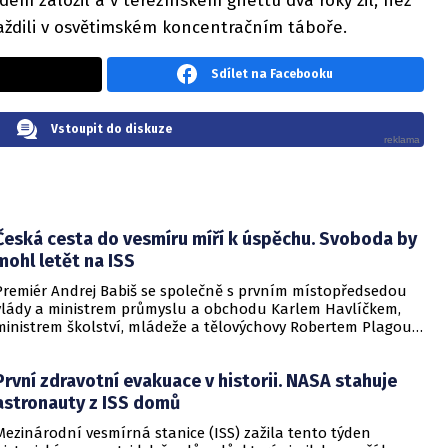
edem založil a v terezínském ghettu dva roky žil, než
raždili v osvětimském koncentračním táboře.
Sdílet na Facebooku
Vstoupit do diskuze
Česká cesta do vesmíru míří k úspěchu. Svoboda by
mohl letět na ISS
Premiér Andrej Babiš se společně s prvním místopředsedou
vlády a ministrem průmyslu a obchodu Karlem Havlíčkem,
ministrem školství, mládeže a tělovýchovy Robertem Plagou
a ministrem obrany Jaromírem Zůnou v pondělí v pražském
Planetáriu zúčastnil tiskové konference k národnímu
První zdravotní evakuace v historii. NASA stahuje
projektu Česká cesta do vesmíru. Konference představila
aktuální kroky směřující k realizaci historicky první
astronauty z ISS domů
samostatné mise České republiky na Mezinárodní kosmickou
Mezinárodní vesmírná stanice (ISS) zažila tento týden
tanici (ISS).