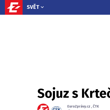
SVĚT
Sojuz s Krte
EuroZprávy.cz
,
ČTK