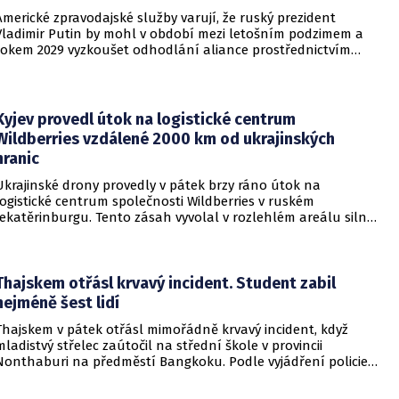
Americké zpravodajské služby varují, že ruský prezident
Vladimir Putin by mohl v období mezi letošním podzimem a
rokem 2029 vyzkoušet odhodlání aliance prostřednictvím
omezeného útoku. Cílem takových kroků by nebylo zabrání
území, ale snaha otestovat, zda členské státy dodrží své
závazky o kolektivní obraně. Tyto znepokojivé scénáře
přicházejí v době, kdy Moskva čelí rostoucímu tlaku kvůli
Kyjev provedl útok na logistické centrum
situaci na ukrajinské frontě. Masivní škody, které ukrajinské
Wildberries vzdálené 2000 km od ukrajinských
drony způsobují ruskému zázemí, totiž Kreml zahnaly do
hranic
kouta.
Ukrajinské drony provedly v pátek brzy ráno útok na
logistické centrum společnosti Wildberries v ruském
Jekatěrinburgu. Tento zásah vyvolal v rozlehlém areálu silný
požár a potvrdil rostoucí dosah ukrajinských bezpilotních
systémů hluboko v ruském vnitrozemí. Společnost posléze
potvrdila, že zasažené zařízení spravuje společný podnik
RWB, který řídí veškeré logistické operace.
Thajskem otřásl krvavý incident. Student zabil
nejméně šest lidí
Thajskem v pátek otřásl mimořádně krvavý incident, když
mladistvý střelec zaútočil na střední škole v provincii
Nonthaburi na předměstí Bangkoku. Podle vyjádření policie
začalo násilné řádění poté, co podezřelý čtrnáctiletý chlapec
údajně usmrtil své prarodiče v jejich domě a následně zamířil