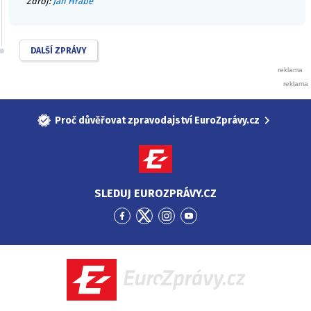
Zdroj:
Jan Hrabě
DALŠÍ ZPRÁVY
Proč důvěřovat zpravodajství EuroZprávy.cz
SLEDUJ EUROZPRÁVY.CZ
Přejít
Přejít
Přejít
Přejít
na
na
na
na
Facebook
Twitter
Instagram
YouTube
EuroZprávy.cz