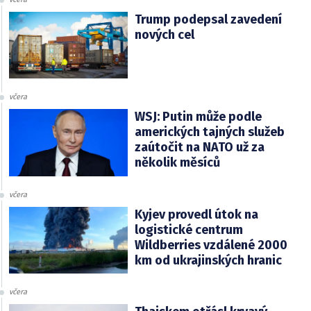
Trump podepsal zavedení
nových cel
včera
WSJ: Putin může podle
amerických tajných služeb
zaútočit na NATO už za
několik měsíců
včera
Kyjev provedl útok na
logistické centrum
Wildberries vzdálené 2000
km od ukrajinských hranic
včera