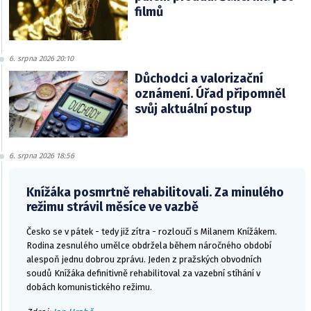
filmů
6. srpna 2026 20:10
Důchodci a valorizační
oznámení. Úřad připomněl
svůj aktuální postup
6. srpna 2026 18:56
Knížáka posmrtně rehabilitovali. Za minulého
režimu strávil měsíce ve vazbě
Česko se v pátek - tedy již zítra - rozloučí s Milanem Knížákem.
Rodina zesnulého umělce obdržela během náročného období
alespoň jednu dobrou zprávu. Jeden z pražských obvodních
soudů Knížáka definitivně rehabilitoval za vazební stíhání v
dobách komunistického režimu.