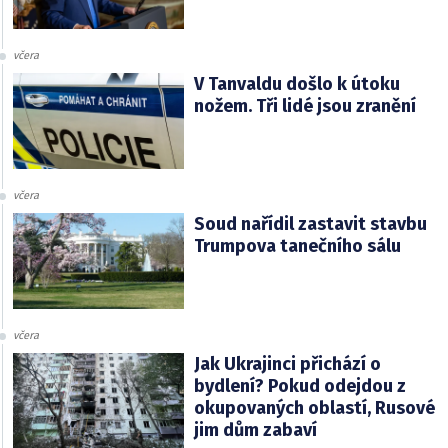
včera
V Tanvaldu došlo k útoku
nožem. Tři lidé jsou zranění
včera
Soud nařídil zastavit stavbu
Trumpova tanečního sálu
včera
Jak Ukrajinci přichází o
bydlení? Pokud odejdou z
okupovaných oblastí, Rusové
jim dům zabaví