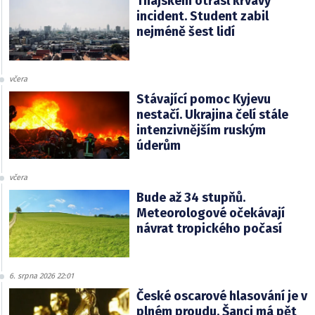
Thajskem otřásl krvavý
incident. Student zabil
nejméně šest lidí
včera
Stávající pomoc Kyjevu
nestačí. Ukrajina čelí stále
intenzivnějším ruským
úderům
včera
Bude až 34 stupňů.
Meteorologové očekávají
návrat tropického počasí
6. srpna 2026 22:01
České oscarové hlasování je v
plném proudu. Šanci má pět