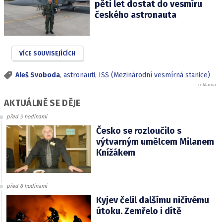
pěti let dostat do vesmíru
českého astronauta
VÍCE SOUVISEJÍCÍCH
Aleš Svoboda
,
astronauti
,
ISS (Mezinárodní vesmírná stanice)
AKTUÁLNĚ SE DĚJE
před 5 hodinami
Česko se rozloučilo s
výtvarným umělcem Milanem
Knížákem
před 6 hodinami
Kyjev čelil dalšímu ničivému
útoku. Zemřelo i dítě