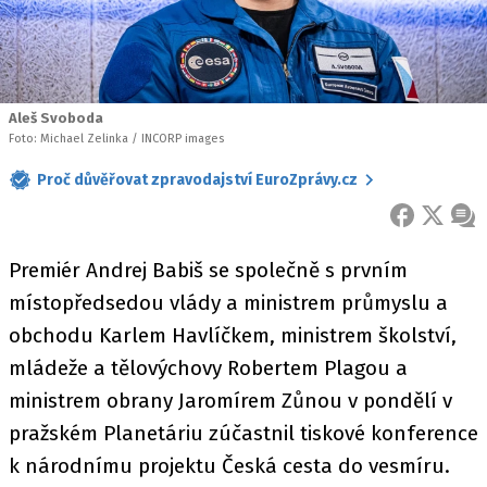
Aleš Svoboda
Foto: Michael Zelinka / INCORP images
Proč důvěřovat zpravodajství EuroZprávy.cz
FACEBOOK
X
ZPR
Premiér Andrej Babiš se společně s prvním
místopředsedou vlády a ministrem průmyslu a
obchodu Karlem Havlíčkem, ministrem školství,
mládeže a tělovýchovy Robertem Plagou a
ministrem obrany Jaromírem Zůnou v pondělí v
pražském Planetáriu zúčastnil tiskové konference
k národnímu projektu Česká cesta do vesmíru.