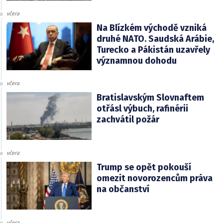
včera
Na Blízkém východě vzniká
druhé NATO. Saudská Arábie,
Turecko a Pákistán uzavřely
významnou dohodu
včera
Bratislavským Slovnaftem
otřásl výbuch, rafinérii
zachvátil požár
včera
Trump se opět pokouší
omezit novorozencům práva
na občanství
včera