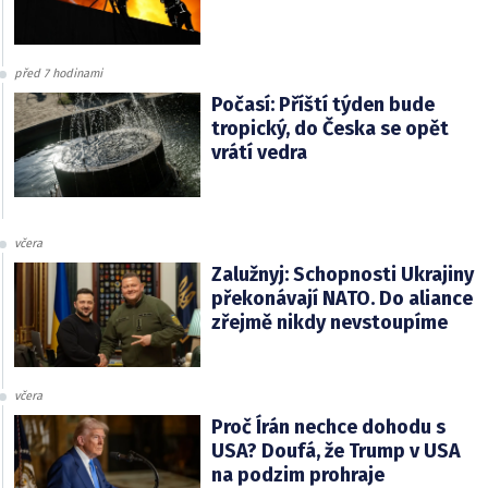
před 7 hodinami
Počasí: Příští týden bude
tropický, do Česka se opět
vrátí vedra
včera
Zalužnyj: Schopnosti Ukrajiny
překonávají NATO. Do aliance
zřejmě nikdy nevstoupíme
včera
Proč Írán nechce dohodu s
USA? Doufá, že Trump v USA
na podzim prohraje