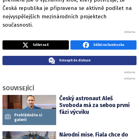
Česká republika je připravena se aktivně podílet na
nejvyspělejších mezinárodních projektech
současnosti.
Sdílet na X
Sdílet na Facebooku
Vstoupit do diskuze
SOUVISEJÍCÍ
Český astronaut Aleš
Svoboda má za sebou první
fázi výcviku
Prohlédněte si
galerii
Národní mise. Fiala chce do