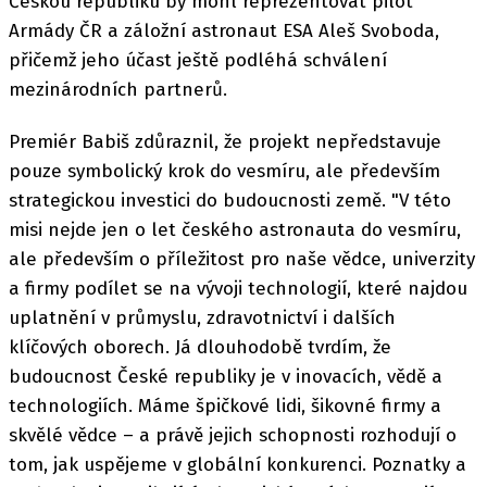
Českou republiku by mohl reprezentovat pilot
Armády ČR a záložní astronaut ESA Aleš Svoboda,
přičemž jeho účast ještě podléhá schválení
mezinárodních partnerů.
Premiér Babiš zdůraznil, že projekt nepředstavuje
pouze symbolický krok do vesmíru, ale především
strategickou investici do budoucnosti země. "V této
misi nejde jen o let českého astronauta do vesmíru,
ale především o příležitost pro naše vědce, univerzity
a firmy podílet se na vývoji technologií, které najdou
uplatnění v průmyslu, zdravotnictví i dalších
klíčových oborech. Já dlouhodobě tvrdím, že
budoucnost České republiky je v inovacích, vědě a
technologiích. Máme špičkové lidi, šikovné firmy a
skvělé vědce – a právě jejich schopnosti rozhodují o
tom, jak uspějeme v globální konkurenci. Poznatky a