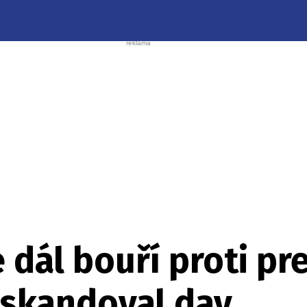
 dál bouří proti pr
, skandoval dav