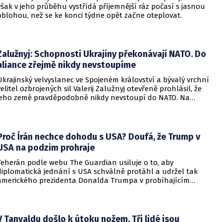
však v jeho průběhu vystřídá příjemnější ráz počasí s jasnou
oblohou, než se ke konci týdne opět začne oteplovat.
Zalužnyj: Schopnosti Ukrajiny překonávají NATO. Do
aliance zřejmě nikdy nevstoupíme
Ukrajinský velvyslanec ve Spojeném království a bývalý vrchní
velitel ozbrojených sil Valerij Zalužnyj otevřeně prohlásil, že
jeho země pravděpodobně nikdy nevstoupí do NATO. Na
setkání s evropskými velvyslanci uvedl, že se v otázce členství
pohyboval celá léta, avšak současná realita ukazuje, že
alianční standardy jsou pro Kyjev v současné podobě
nedosažitelné.
Proč Írán nechce dohodu s USA? Doufá, že Trump v
USA na podzim prohraje
Teherán podle webu The Guardian usiluje o to, aby
diplomatická jednání s USA schválně protáhl a udržel tak
amerického prezidenta Donalda Trumpa v probíhajícím
konfliktu až do podzimních voleb do Kongresu. Cílem íránské
strany je uštědřit americkému prezidentovi politickou ránu,
která by se mohla vyrovnat krizi s americkými teheránskými
rukojmími za prezidenta Jimmyho Cartera.
V Tanvaldu došlo k útoku nožem. Tři lidé jsou