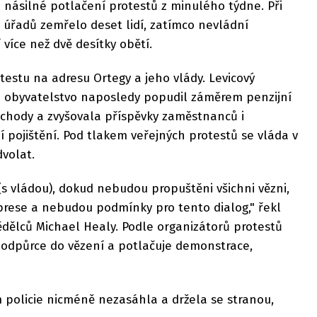
 násilné potlačení protestů z minulého týdne. Při
l úřadů zemřelo deset lidí, zatímco nevládní
více než dvě desítky obětí.
rotestu na adresu Ortegy a jeho vlády. Levicový
 a obyvatelstvo naposledy popudil záměrem penzijní
ůchody a zvyšovala příspěvky zaměstnanců i
 pojištění. Pod tlakem veřejných protestů se vláda v
volat.
s vládou), dokud nebudou propuštěni všichni vězni,
rese a nebudou podmínky pro tento dialog," řekl
dělců Michael Healy. Podle organizátorů protestů
é odpůrce do vězení a potlačuje demonstrace,
 policie nicméně nezasáhla a držela se stranou,