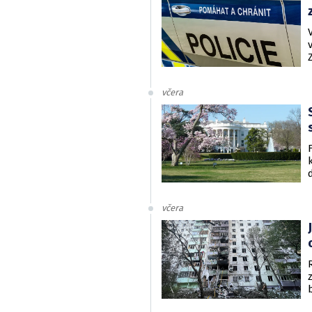
včera
včera