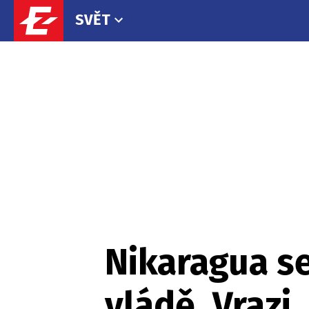
SVĚT
Nikaragua se
vládě. Vrazi