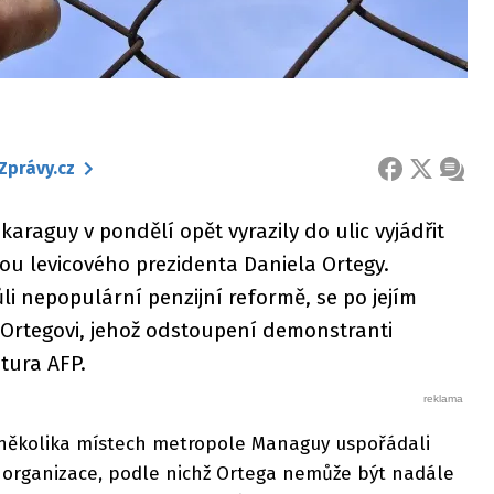
Zprávy.cz
FACEBOOK
X
ZPRÁ
karaguy v pondělí opět vyrazily do ulic vyjádřit
u levicového prezidenta Daniela Ortegy.
li nepopulární penzijní reformě, se po jejím
 Ortegovi, jehož odstoupení demonstranti
tura AFP.
několika místech metropole Managuy uspořádali
organizace, podle nichž Ortega nemůže být nadále