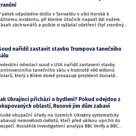
zranění
V pátek odpoledne došlo v Tanvaldu v ulici Horská k
vážnému incidentu, při kterém útočník napadl lidi nožem.
Zásah záchranářů a policie si vyžádal ošetření čtyř zraněných
osob, přičemž tři z nich utrpěly těžká poranění.
Soud nařídil zastavit stavbu Trumpova tanečního
sálu
Federální odvolací soud v USA nařídil zastavení stavby
kontroverzního tanečního sálu v hodnotě 400 milionů
dolarů, který v Bílém domě prosazuje prezident Donald
Trump. Páteční rozhodnutí představuje vážnou překážku pro
administrativu a otevírá cestu k právní bitvě před Nejvyšším
soudem.
Jak Ukrajinci přichází o bydlení? Pokud odejdou z
okupovaných oblastí, Rusové jim dům zabaví
Ruské okupační úřady na územích Ukrajiny systematicky
zabavují nemovitosti civilistů, kteří před válkou uprchli do
bezpečí. Rozsáhlá investigativní analýza BBC Verify a BBC
Russian odhalila, že od roku 2024 bylo identifikováno k