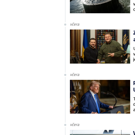
včera
včera
včera