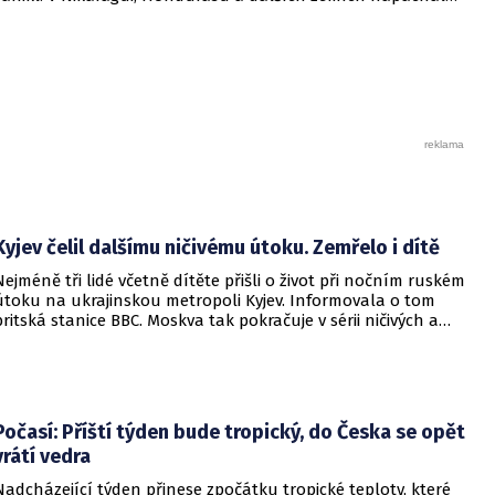
živel navíc rozsáhlé materiální škody, informovala dnes
agentura AFP.
Kyjev čelil dalšímu ničivému útoku. Zemřelo i dítě
Nejméně tři lidé včetně dítěte přišli o život při nočním ruském
útoku na ukrajinskou metropoli Kyjev. Informovala o tom
britská stanice BBC. Moskva tak pokračuje v sérii ničivých a
smrtících útoků na hlavní město sousední země.
Počasí: Příští týden bude tropický, do Česka se opět
vrátí vedra
Nadcházející týden přinese zpočátku tropické teploty, které