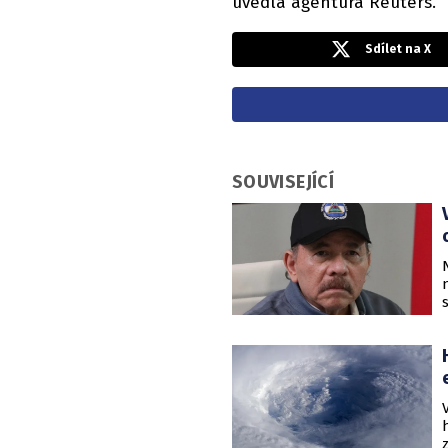
uvedla agentura Reuters.
Sdílet na X
SOUVISEJÍCÍ