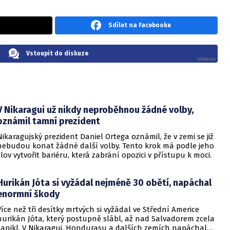
Sdílet na Facebooku
Vstoupit do diskuze
V Nikaragui už nikdy neproběhnou žádné volby,
oznámil tamní prezident
Nikaragujský prezident Daniel Ortega oznámil, že v zemi se již
nebudou konat žádné další volby. Tento krok má podle jeho
slov vytvořit bariéru, která zabrání opozici v přístupu k moci.
Hurikán Jóta si vyžádal nejméně 30 obětí, napáchal
enormní škody
Více než tři desítky mrtvých si vyžádal ve Střední Americe
hurikán Jóta, který postupně slábl, až nad Salvadorem zcela
zanikl. V Nikaragui, Hondurasu a dalších zemích napáchal