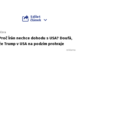
Sdílet
článek
včera
Proč Írán nechce dohodu s USA? Doufá,
že Trump v USA na podzim prohraje