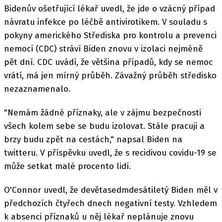
Bidenův ošetřující lékař uvedl, že jde o vzácný případ
návratu infekce po léčbě antivirotikem. V souladu s
pokyny amerického Střediska pro kontrolu a prevenci
nemocí (CDC) stráví Biden znovu v izolaci nejméně
pět dní. CDC uvádí, že většina případů, kdy se nemoc
vrátí, má jen mírný průběh. Závažný průběh středisko
nezaznamenalo.
"Nemám žádné příznaky, ale v zájmu bezpečnosti
všech kolem sebe se budu izolovat. Stále pracuji a
brzy budu zpět na cestách," napsal Biden na
twitteru. V příspěvku uvedl, že s recidivou covidu-19 se
může setkat malé procento lidí.
O'Connor uvedl, že devětasedmdesátiletý Biden měl v
předchozích čtyřech dnech negativní testy. Vzhledem
k absenci příznaků u něj lékař neplánuje znovu