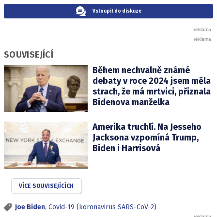
Vstoupit do diskuze
SOUVISEJÍCÍ
Během nechvalně známé
debaty v roce 2024 jsem měla
strach, že má mrtvici, přiznala
Bidenova manželka
Amerika truchlí. Na Jesseho
Jacksona vzpomíná Trump,
Biden i Harrisová
VÍCE SOUVISEJÍCÍCH
Joe Biden
,
Covid-19 (koronavirus SARS-CoV-2)