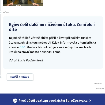
včera
Kyjev čelil dalšímu ničivému útoku. Zemřelo i
dítě
Nejméně tři lidé včetně dítěte přišli o život při nočním ruském
útoku na ukrajinskou metropoli Kyjev. Informovala o tom britská
stanice
BBC
. Moskva tak pokračuje v sérii ničivých a smrtících
útoků na hlavní město sousední země.
Zdroj: Lucie Podzimková
DALŠÍ ZPRÁVY
Proč důvěřovat zpravodajství EuroZprávy.cz