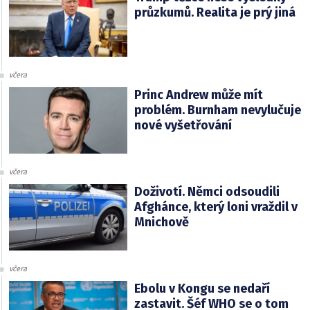
průzkumů. Realita je prý jiná
včera
Princ Andrew může mít
problém. Burnham nevylučuje
nové vyšetřování
včera
Doživotí. Němci odsoudili
Afghánce, který loni vraždil v
Mnichově
včera
Ebolu v Kongu se nedaří
zastavit. Šéf WHO se o tom