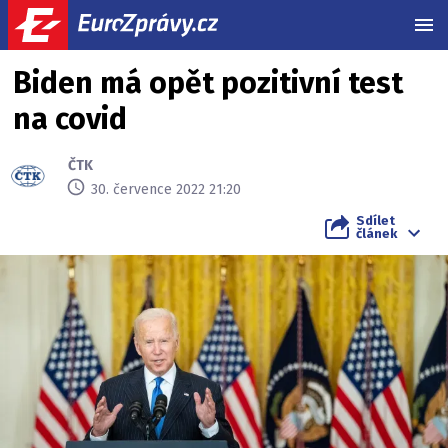
MEN
Biden má opět pozitivní test
na covid
ČTK
30. července 2022 21:20
Sdílet
článek