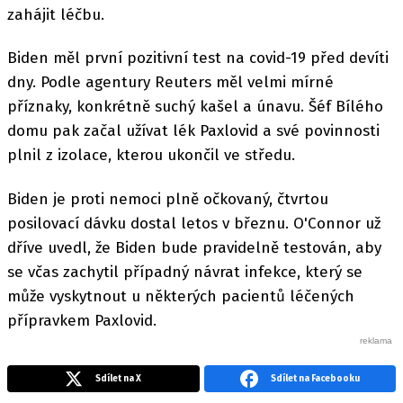
zahájit léčbu.
Biden měl první pozitivní test na covid-19 před devíti
dny. Podle agentury Reuters měl velmi mírné
příznaky, konkrétně suchý kašel a únavu. Šéf Bílého
domu pak začal užívat lék Paxlovid a své povinnosti
plnil z izolace, kterou ukončil ve středu.
Biden je proti nemoci plně očkovaný, čtvrtou
posilovací dávku dostal letos v březnu. O'Connor už
dříve uvedl, že Biden bude pravidelně testován, aby
se včas zachytil případný návrat infekce, který se
může vyskytnout u některých pacientů léčených
přípravkem Paxlovid.
Sdílet na X
Sdílet na Facebooku