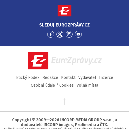
SLEDUJ EUROZPRÁVY.CZ
Přejít
Přejít
Přejít
Přejít
na
na
na
na
Facebook
Twitter
Instagram
YouTube
EuroZprávy.cz
Etický kodex
Redakce
Kontakt
Vydavatel
Inzerce
Osobní údaje / Cookies
Volná místa
Přejít
na
začátek
stránky
Copyright © 2009—2026 INCORP MEDIA GROUP s.r.o., a
dodavatelé INCORP images, Profimedia a ČTK.