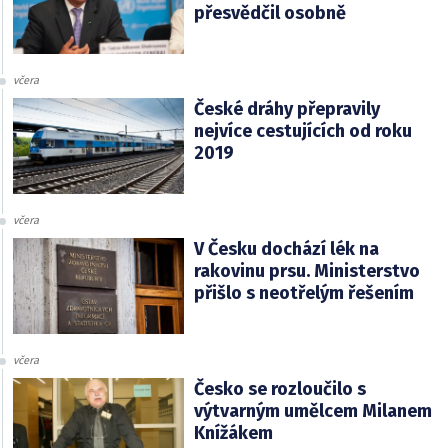
přesvědčil osobně
včera
České dráhy přepravily
nejvíce cestujících od roku
2019
včera
V Česku dochází lék na
rakovinu prsu. Ministerstvo
přišlo s neotřelým řešením
včera
Česko se rozloučilo s
výtvarným umělcem Milanem
Knížákem