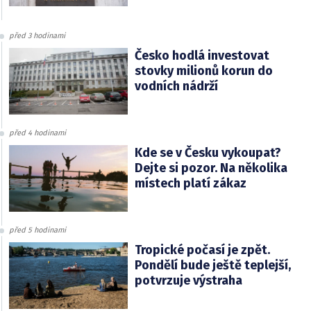
před 3 hodinami
Česko hodlá investovat
stovky milionů korun do
vodních nádrží
před 4 hodinami
Kde se v Česku vykoupat?
Dejte si pozor. Na několika
místech platí zákaz
před 5 hodinami
Tropické počasí je zpět.
Pondělí bude ještě teplejší,
potvrzuje výstraha