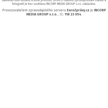
Jakékoliv užití obsahu včetně převzetí, šíření či dalšího zpřístupňování článků a
fotografií je bez souhlasu INCORP MEDIA GROUP s.r.o. zakázáno.
Provozovatelem zpravodajského serveru
EuroZprávy.cz
je
INCORP
MEDIA GROUP s.r.o.
, IC:
118 23 054
.