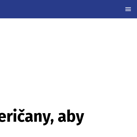
MEN
eričany, aby