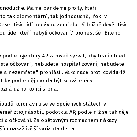
 jednoduché. Máme pandemii pro ty, kteří
 to tak elementární, tak jednoduché," řekl v
set tisíc lidí nedávno zemřelo. Přibližně devět tisíc
ou lidé, kteří nebyli očkovaní," pronesl šéf Bílého
 podle agentury AP zároveň vyzval, aby brali ohled
jste očkovaní, nebudete hospitalizováni, nebudete
e a nezemřete," prohlásil. Vakcinace proti covidu-19
et by podle něj mohla být schválená v
ožná už na konci srpna.
ípadů koronaviru se ve Spojených státech v
měř ztrojnásobil, podotkla AP, podle níž se tak děje
cí o očkování. Za opětovným rozmachem nákazy
ím nakažlivější varianta delta.