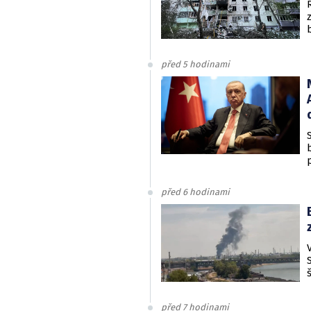
před 5 hodinami
před 6 hodinami
před 7 hodinami