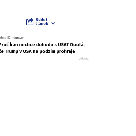
Sdílet
článek
před 52 minutami
Proč Írán nechce dohodu s USA? Doufá,
že Trump v USA na podzim prohraje