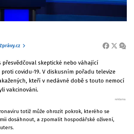
Zprávy.cz
FACEBOOK
X
ZPRÁ
 přesvědčoval skeptické nebo váhající
 proti covidu-19. V diskusním pořadu televize
nakažených, kteří v nedávné době s touto nemocí
li vakcinováni.
onaviru totiž může ohrozit pokrok, kterého se
emii dosáhnout, a zpomalit hospodářské oživení,
uters.