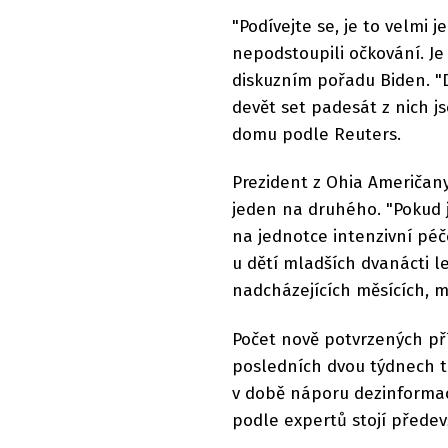
"Podívejte se, je to velmi
nepodstoupili očkování. Je
diskuzním pořadu Biden. "De
devět set padesát z nich js
domu podle Reuters.
Prezident z Ohia Američany
jeden na druhého. "Pokud 
na jednotce intenzivní péč
u dětí mladších dvanácti l
nadcházejících měsících, m
Počet nově potvrzených př
posledních dvou týdnech té
v době náporu dezinforma
podle expertů stojí předevš