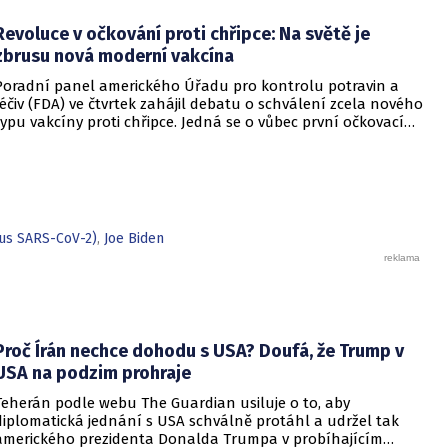
umožnil očkování proti chřipce také v lékárnách. Cílem je
Revoluce v očkování proti chřipce: Na světě je
nabídnout lidem další možnost, jak se nechat očkovat,
zlepšit dostupnost této osvědčené formy prevence a přispět
zbrusu nová moderní vakcína
ke zvýšení proočkovanosti. Návrh je nyní v meziresortním
Poradní panel amerického Úřadu pro kontrolu potravin a
připomínkovém řízení.
léčiv (FDA) ve čtvrtek zahájil debatu o schválení zcela nového
typu vakcíny proti chřipce. Jedná se o vůbec první očkovací
látku proti tomuto onemocnění, která využívá technologii
mRNA, tedy stejný postup, který hrál klíčovou roli při
zvládání pandemie covidu-19.
rus SARS-CoV-2)
,
Joe Biden
Proč Írán nechce dohodu s USA? Doufá, že Trump v
USA na podzim prohraje
Teherán podle webu The Guardian usiluje o to, aby
diplomatická jednání s USA schválně protáhl a udržel tak
amerického prezidenta Donalda Trumpa v probíhajícím