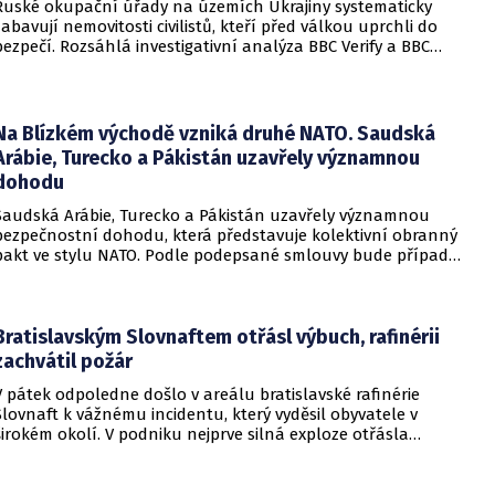
Ruské okupační úřady na územích Ukrajiny systematicky
zabavují nemovitosti civilistů, kteří před válkou uprchli do
bezpečí. Rozsáhlá investigativní analýza BBC Verify a BBC
Russian odhalila, že od roku 2024 bylo identifikováno k
zabavení nebo již přímo zkonfiskováno přes 34 tisíc domů a
bytů.
Na Blízkém východě vzniká druhé NATO. Saudská
Arábie, Turecko a Pákistán uzavřely významnou
dohodu
Saudská Arábie, Turecko a Pákistán uzavřely významnou
bezpečnostní dohodu, která představuje kolektivní obranný
pakt ve stylu NATO. Podle podepsané smlouvy bude případný
útok na některou z těchto tří zemí považován za útok na
všechny členy aliance, což má posílit odstrašující sílu v
regionu.
Bratislavským Slovnaftem otřásl výbuch, rafinérii
zachvátil požár
V pátek odpoledne došlo v areálu bratislavské rafinérie
Slovnaft k vážnému incidentu, který vyděsil obyvatele v
širokém okolí. V podniku nejprve silná exploze otřásla
budovami a následně vypukl rozsáhlý požár.