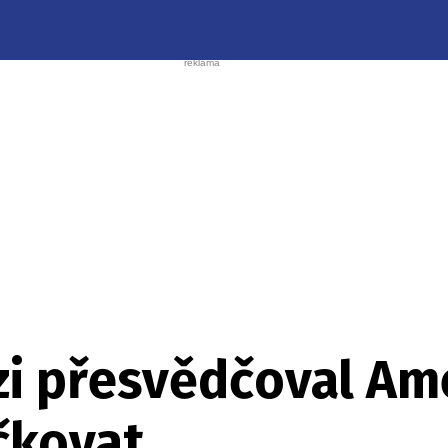
zi přesvědčoval Am
čkovat