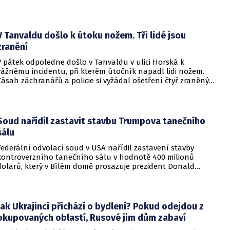
konfliktu až do podzimních voleb do Kongresu. Cílem íránské
strany je uštědřit americkému prezidentovi politickou ránu,
která by se mohla vyrovnat krizi s americkými teheránskými
rukojmími za prezidenta Jimmyho Cartera.
V Tanvaldu došlo k útoku nožem. Tři lidé jsou
zranění
V pátek odpoledne došlo v Tanvaldu v ulici Horská k
vážnému incidentu, při kterém útočník napadl lidi nožem.
Zásah záchranářů a policie si vyžádal ošetření čtyř zraněných
osob, přičemž tři z nich utrpěly těžká poranění.
Soud nařídil zastavit stavbu Trumpova tanečního
sálu
Federální odvolací soud v USA nařídil zastavení stavby
kontroverzního tanečního sálu v hodnotě 400 milionů
dolarů, který v Bílém domě prosazuje prezident Donald
Trump. Páteční rozhodnutí představuje vážnou překážku pro
administrativu a otevírá cestu k právní bitvě před Nejvyšším
soudem.
Jak Ukrajinci přichází o bydlení? Pokud odejdou z
okupovaných oblastí, Rusové jim dům zabaví