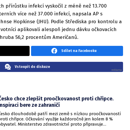
 přírůstku infekcí vyskočil z méně než 13.700
terních více než 37.000 infekcí, napsala AP s
hnse Hopkinse (JHU). Podle Střediska pro kontrolu a
votníci aplikovali alespoň jednu dávku očkovacích
 zhruba 56,2 procentům Američanů.
Sdílet na Facebooku
Vstoupit do diskuze
Česko chce zlepšit proočkovanost proti chřipce.
Inspiraci bere ze zahraničí
Česko dlouhodobě patří mezi země s nízkou proočkovaností
proti chřipce. Očkování využije každoročně jen kolem 8 %
obyvatel. Ministerstvo zdravotnictví proto připravuje
legislativní návrh, který by za jasně stanovených podmínek