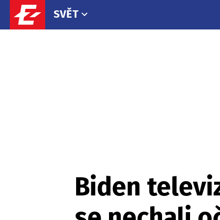
SVĚT
Biden televi
se nechali o