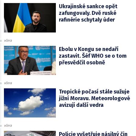
Ukrajinské sankce opět
zafungovaly. Dvě ruské
rafinérie schytaly úder
včera
Ebolu v Kongu se nedaří
zastavit. Šéf WHO se o tom
přesvědčil osobně
včera
Tropické počasí stále sužuje
jižní Moravu. Meteorologové
avizují další vedra
včera
Policie vyšetřuje násilný čin