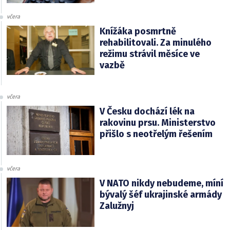
včera
Knížáka posmrtně
rehabilitovali. Za minulého
režimu strávil měsíce ve
vazbě
včera
V Česku dochází lék na
rakovinu prsu. Ministerstvo
přišlo s neotřelým řešením
včera
V NATO nikdy nebudeme, míní
bývalý šéf ukrajinské armády
Zalužnyj