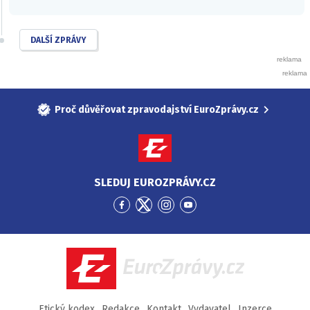
DALŠÍ ZPRÁVY
Proč důvěřovat zpravodajství EuroZprávy.cz
SLEDUJ EUROZPRÁVY.CZ
Přejít
Přejít
Přejít
Přejít
na
na
na
na
Facebook
Twitter
Instagram
YouTube
EuroZprávy.cz
Etický kodex
Redakce
Kontakt
Vydavatel
Inzerce