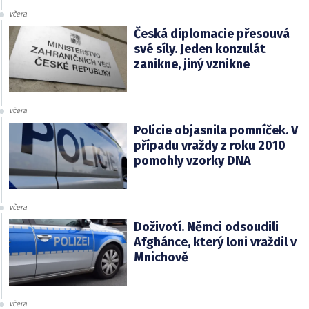
včera
Česká diplomacie přesouvá
své síly. Jeden konzulát
zanikne, jiný vznikne
včera
Policie objasnila pomníček. V
případu vraždy z roku 2010
pomohly vzorky DNA
včera
Doživotí. Němci odsoudili
Afghánce, který loni vraždil v
Mnichově
včera