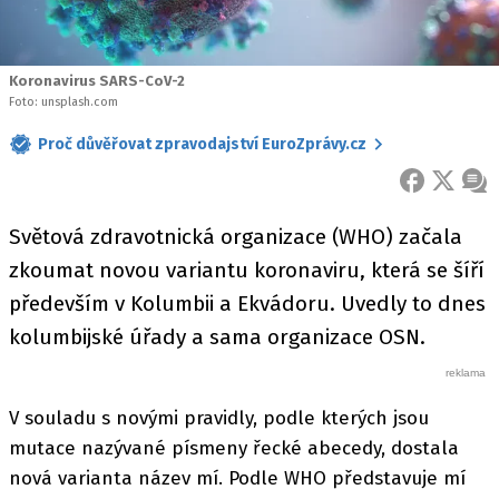
Koronavirus SARS-CoV-2
Foto: unsplash.com
Proč důvěřovat zpravodajství EuroZprávy.cz
FACEBOOK
X
ZPR
Světová zdravotnická organizace (WHO) začala
zkoumat novou variantu koronaviru, která se šíří
především v Kolumbii a Ekvádoru. Uvedly to dnes
kolumbijské úřady a sama organizace OSN.
V souladu s novými pravidly, podle kterých jsou
mutace nazývané písmeny řecké abecedy, dostala
nová varianta název mí. Podle WHO představuje mí