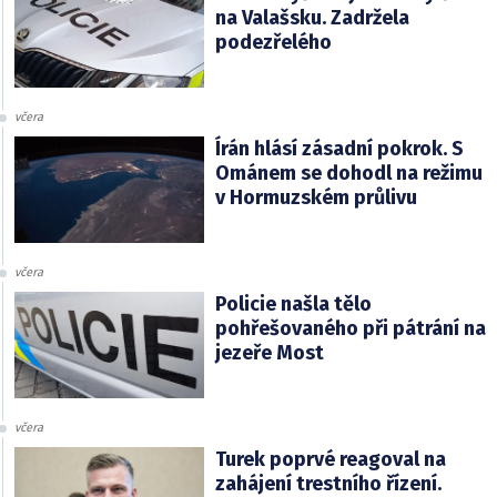
na Valašsku. Zadržela
podezřelého
včera
Írán hlásí zásadní pokrok. S
Ománem se dohodl na režimu
v Hormuzském průlivu
včera
Policie našla tělo
pohřešovaného při pátrání na
jezeře Most
včera
Turek poprvé reagoval na
zahájení trestního řízení.