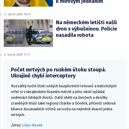
k mírovým jednáním
5. srpna 2026 18:31
Na německém letišti našli
dron s výbušninou. Policie
nasadila robota
5. srpna 2026 17:17
Počet mrtvých po ruském útoku stoupá.
Ukrajině chybí interceptory
Rozsáhlý noční útok ruských bezpilotních letounů a balistických
střel si v ukrajinském hlavním městě a jeho okolí vyžádal
sedmnáct lidských životů. Další oběti na životech a desítky
zraněných hlásí také regiony Charkiv a Doněck, přičemž celková
bilance dosavadních střetů vzrostla na nejméně dvacet jedna
mrtvých.
Zdroj:
Libor Novák