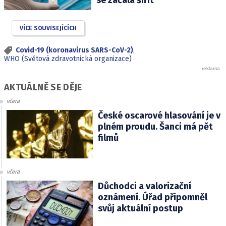
VÍCE SOUVISEJÍCÍCH
Covid-19 (koronavirus SARS-CoV-2)
,
WHO (Světová zdravotnická organizace)
AKTUÁLNĚ SE DĚJE
včera
České oscarové hlasování je v
plném proudu. Šanci má pět
filmů
včera
Důchodci a valorizační
oznámení. Úřad připomněl
svůj aktuální postup