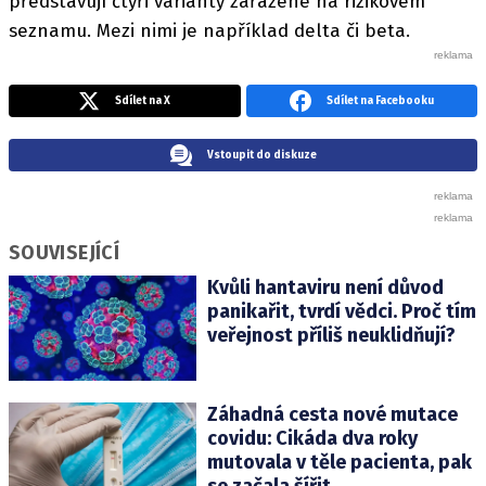
představují čtyři varianty zařazené na rizikovém
seznamu. Mezi nimi je například delta či beta.
Sdílet na X
Sdílet na Facebooku
Vstoupit do diskuze
SOUVISEJÍCÍ
Kvůli hantaviru není důvod
panikařit, tvrdí vědci. Proč tím
veřejnost příliš neuklidňují?
Záhadná cesta nové mutace
covidu: Cikáda dva roky
mutovala v těle pacienta, pak
se začala šířit