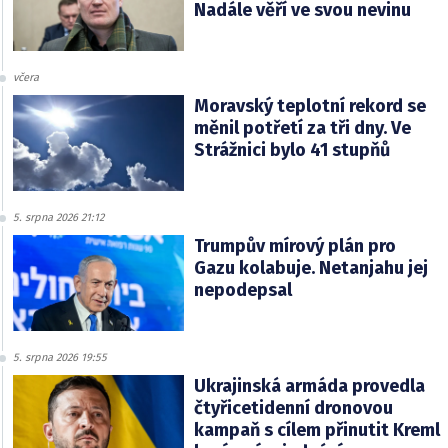
Nadále věří ve svou nevinu
včera
Moravský teplotní rekord se
měnil potřetí za tři dny. Ve
Strážnici bylo 41 stupňů
5. srpna 2026 21:12
Trumpův mírový plán pro
Gazu kolabuje. Netanjahu jej
nepodepsal
5. srpna 2026 19:55
Ukrajinská armáda provedla
čtyřicetidenní dronovou
kampaň s cílem přinutit Kreml