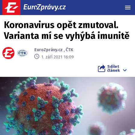
MEN
Koronavirus opět zmutoval.
Varianta mí se vyhýbá imunitě
EuroZprávy.cz
,
ČTK
1. září 2021 16:09
Sdílet
článek