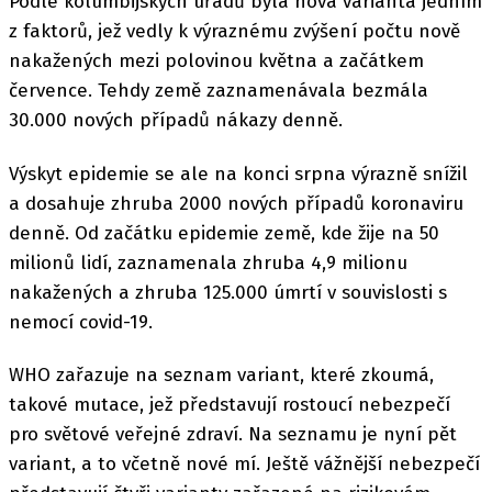
Podle kolumbijských úřadů byla nová varianta jedním
z faktorů, jež vedly k výraznému zvýšení počtu nově
nakažených mezi polovinou května a začátkem
července. Tehdy země zaznamenávala bezmála
30.000 nových případů nákazy denně.
Výskyt epidemie se ale na konci srpna výrazně snížil
a dosahuje zhruba 2000 nových případů koronaviru
denně. Od začátku epidemie země, kde žije na 50
milionů lidí, zaznamenala zhruba 4,9 milionu
nakažených a zhruba 125.000 úmrtí v souvislosti s
nemocí covid-19.
WHO zařazuje na seznam variant, které zkoumá,
takové mutace, jež představují rostoucí nebezpečí
pro světové veřejné zdraví. Na seznamu je nyní pět
variant, a to včetně nové mí. Ještě vážnější nebezpečí