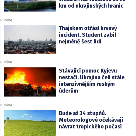
km od ukrajinských hranic
včera
Thajskem otřásl krvavý
incident. Student zabil
nejméně šest lidí
včera
Stávající pomoc Kyjevu
nestačí. Ukrajina čelí stále
intenzivnějším ruským
úderům
včera
Bude až 34 stupňů.
Meteorologové očekávají
návrat tropického počasí