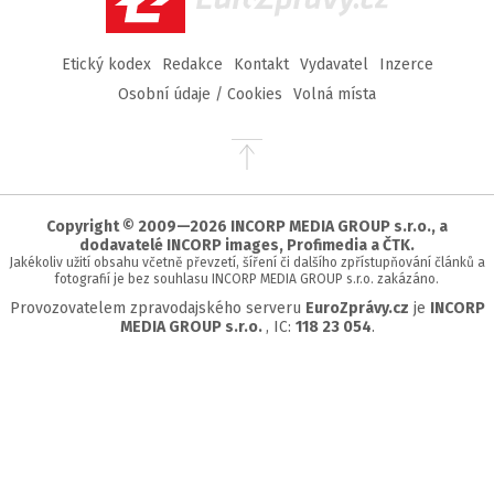
Etický kodex
Redakce
Kontakt
Vydavatel
Inzerce
Osobní údaje / Cookies
Volná místa
Přejít
na
začátek
stránky
Copyright © 2009—2026 INCORP MEDIA GROUP s.r.o., a
dodavatelé INCORP images, Profimedia a ČTK.
Jakékoliv užití obsahu včetně převzetí, šíření či dalšího zpřístupňování článků a
fotografií je bez souhlasu INCORP MEDIA GROUP s.r.o. zakázáno.
Provozovatelem zpravodajského serveru
EuroZprávy.cz
je
INCORP
MEDIA GROUP s.r.o.
, IC:
118 23 054
.