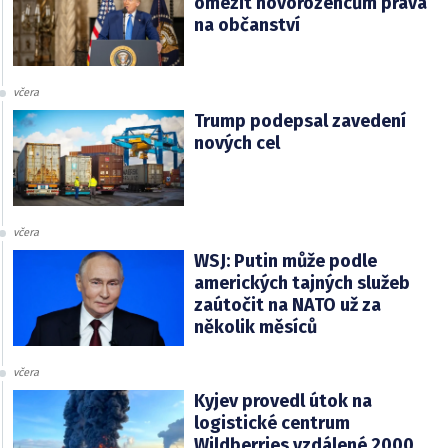
omezit novorozencům práva
na občanství
včera
Trump podepsal zavedení
nových cel
včera
WSJ: Putin může podle
amerických tajných služeb
zaútočit na NATO už za
několik měsíců
včera
Kyjev provedl útok na
logistické centrum
Wildberries vzdálené 2000