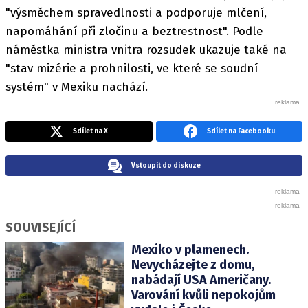
"výsměchem spravedlnosti a podporuje mlčení,
napomáhání při zločinu a beztrestnost". Podle
náměstka ministra vnitra rozsudek ukazuje také na
"stav mizérie a prohnilosti, ve které se soudní
systém" v Mexiku nachází.
Sdílet na X
Sdílet na Facebooku
Vstoupit do diskuze
SOUVISEJÍCÍ
Mexiko v plamenech.
Nevycházejte z domu,
nabádají USA Američany.
Varování kvůli nepokojům