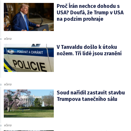
Proč Írán nechce dohodu s
USA? Doufá, že Trump v USA
na podzim prohraje
včera
V Tanvaldu došlo k útoku
nožem. Tři lidé jsou zranění
včera
Soud nařídil zastavit stavbu
Trumpova tanečního sálu
včera