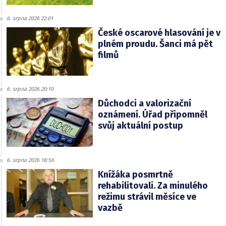
6. srpna 2026 22:01
České oscarové hlasování je v
plném proudu. Šanci má pět
filmů
6. srpna 2026 20:10
Důchodci a valorizační
oznámení. Úřad připomněl
svůj aktuální postup
6. srpna 2026 18:56
Knížáka posmrtně
rehabilitovali. Za minulého
režimu strávil měsíce ve
vazbě