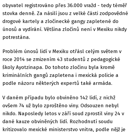
obyvatel registrováno přes 36.000 vražd - tedy téměř
stovka denně. Za násilí jsou z velké části zodpovědné
drogové kartely a zločinecké gangy zapletené do
únosů a vydírání. Většina zločinů není v Mexiku nikdy
potrestána.
Problém únosů lidí v Mexiku otřásl celým světem v
roce 2014 se zmizením 43 studentů z pedagogické
školy Ayotzinapa. Do tohoto zločinu byla kromě
kriminálních gangů zapletena i mexická policie a
podle názoru některých expertů také armáda.
V daném případu bylo obviněno 142 lidí, z nichž
ovšem 74 už bylo zproštěno viny. Odsouzen nebyl
nikdo. Naposledy letos v září soud zprostil viny 24 v
dané kauze obviněných lidí. Rozhodnutí soudu
kritizovalo mexické ministerstvo vnitra, podle nějž je