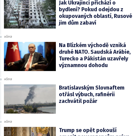
Jak Ukrajinci přichází o
bydlení? Pokud odejdou z
okupovaných oblastí, Rusové
jim dům zabaví
včera
Na Blízkém východě vzniká
druhé NATO. Saudská Arábie,
Turecko a Pákistán uzavřely
významnou dohodu
včera
Bratislavským Slovnaftem
otřásl výbuch, rafinérii
zachvátil požár
včera
Trump se opět pokouší