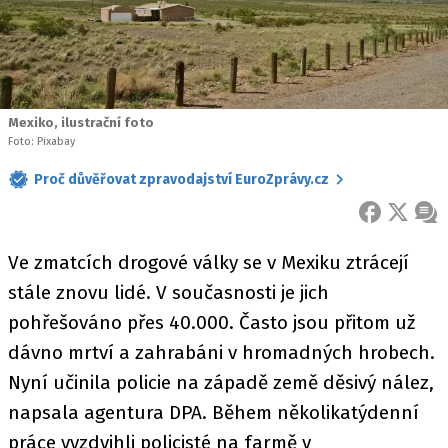
Mexiko, ilustrační foto
Foto: Pixabay
Proč důvěřovat zpravodajství EuroZprávy.cz
FACEBOOK
X
ZPR
Ve zmatcích drogové války se v Mexiku ztrácejí
stále znovu lidé. V současnosti je jich
pohřešováno přes 40.000. Často jsou přitom už
dávno mrtví a zahrabáni v hromadných hrobech.
Nyní učinila policie na západě země děsivý nález,
napsala agentura DPA. Během několikatýdenní
práce vyzdvihli policisté na farmě v