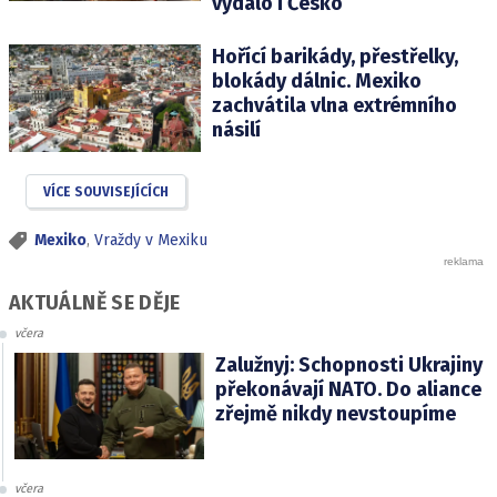
vydalo i Česko
Hořící barikády, přestřelky,
blokády dálnic. Mexiko
zachvátila vlna extrémního
násilí
VÍCE SOUVISEJÍCÍCH
Mexiko
,
Vraždy v Mexiku
AKTUÁLNĚ SE DĚJE
včera
Zalužnyj: Schopnosti Ukrajiny
překonávají NATO. Do aliance
zřejmě nikdy nevstoupíme
včera