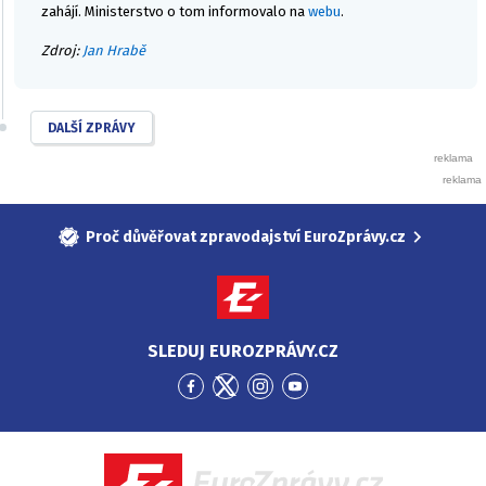
zahájí. Ministerstvo o tom informovalo na
webu
.
Zdroj:
Jan Hrabě
DALŠÍ ZPRÁVY
Proč důvěřovat zpravodajství EuroZprávy.cz
SLEDUJ EUROZPRÁVY.CZ
Přejít
Přejít
Přejít
Přejít
na
na
na
na
Facebook
Twitter
Instagram
YouTube
EuroZprávy.cz