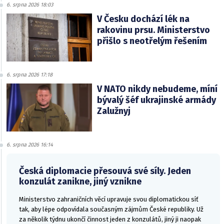
6. srpna 2026 18:03
V Česku dochází lék na
rakovinu prsu. Ministerstvo
přišlo s neotřelým řešením
6. srpna 2026 17:18
V NATO nikdy nebudeme, míní
bývalý šéf ukrajinské armády
Zalužnyj
6. srpna 2026 16:14
Česká diplomacie přesouvá své síly. Jeden
konzulát zanikne, jiný vznikne
Ministerstvo zahraničních věcí upravuje svou diplomatickou síť
tak, aby lépe odpovídala současným zájmům České republiky. Už
za několik týdnu ukončí činnost jeden z konzulátů, jiný ji naopak