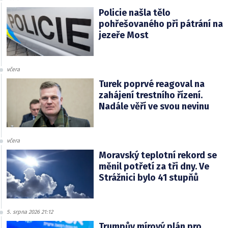
Policie našla tělo
pohřešovaného při pátrání na
jezeře Most
včera
Turek poprvé reagoval na
zahájení trestního řízení.
Nadále věří ve svou nevinu
včera
Moravský teplotní rekord se
měnil potřetí za tři dny. Ve
Strážnici bylo 41 stupňů
5. srpna 2026 21:12
Trumpův mírový plán pro