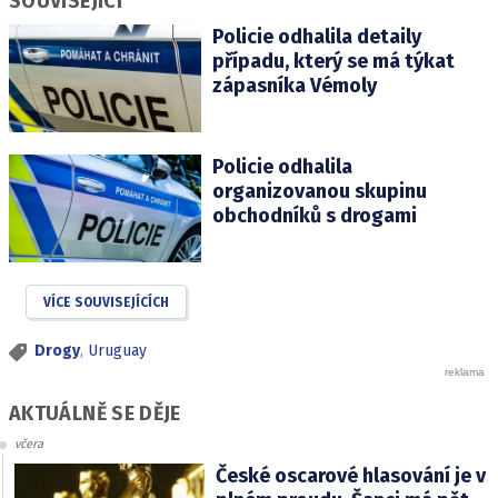
SOUVISEJÍCÍ
Policie odhalila detaily
případu, který se má týkat
zápasníka Vémoly
Policie odhalila
organizovanou skupinu
obchodníků s drogami
VÍCE SOUVISEJÍCÍCH
Drogy
,
Uruguay
AKTUÁLNĚ SE DĚJE
včera
České oscarové hlasování je v