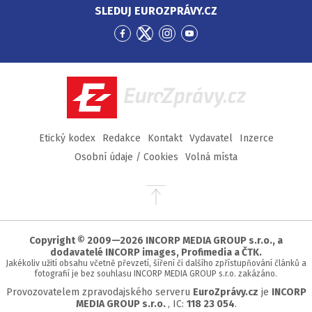
SLEDUJ EUROZPRÁVY.CZ
Přejít
Přejít
Přejít
Přejít
na
na
na
na
Facebook
Twitter
Instagram
YouTube
EuroZprávy.cz
Etický kodex
Redakce
Kontakt
Vydavatel
Inzerce
Osobní údaje / Cookies
Volná místa
Přejít
na
začátek
stránky
Copyright © 2009—2026 INCORP MEDIA GROUP s.r.o., a
dodavatelé INCORP images, Profimedia a ČTK.
Jakékoliv užití obsahu včetně převzetí, šíření či dalšího zpřístupňování článků a
fotografií je bez souhlasu INCORP MEDIA GROUP s.r.o. zakázáno.
Provozovatelem zpravodajského serveru
EuroZprávy.cz
je
INCORP
MEDIA GROUP s.r.o.
, IC:
118 23 054
.