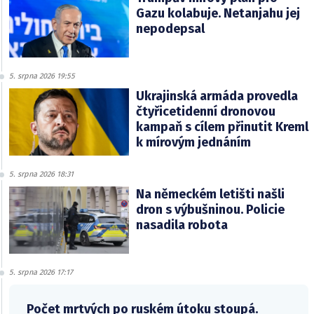
Gazu kolabuje. Netanjahu jej
nepodepsal
5. srpna 2026 19:55
Ukrajinská armáda provedla
čtyřicetidenní dronovou
kampaň s cílem přinutit Kreml
k mírovým jednáním
5. srpna 2026 18:31
Na německém letišti našli
dron s výbušninou. Policie
nasadila robota
5. srpna 2026 17:17
Počet mrtvých po ruském útoku stoupá.