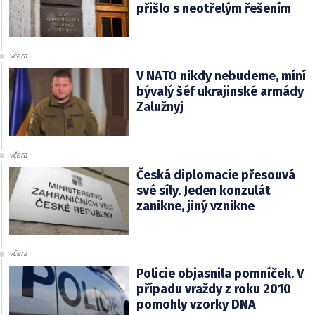
přišlo s neotřelým řešením
včera
V NATO nikdy nebudeme, míní
bývalý šéf ukrajinské armády
Zalužnyj
včera
Česká diplomacie přesouvá
své síly. Jeden konzulát
zanikne, jiný vznikne
včera
Policie objasnila pomníček. V
případu vraždy z roku 2010
pomohly vzorky DNA