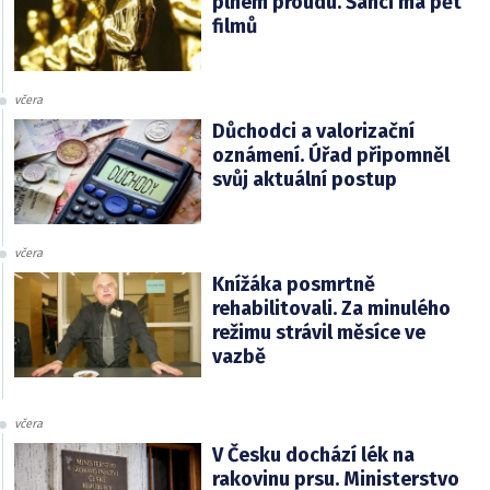
plném proudu. Šanci má pět
filmů
včera
Důchodci a valorizační
oznámení. Úřad připomněl
svůj aktuální postup
včera
Knížáka posmrtně
rehabilitovali. Za minulého
režimu strávil měsíce ve
vazbě
včera
V Česku dochází lék na
rakovinu prsu. Ministerstvo