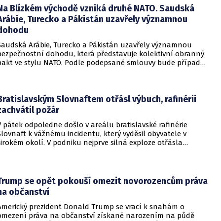
Na Blízkém východě vzniká druhé NATO. Saudská
Arábie, Turecko a Pákistán uzavřely významnou
dohodu
Saudská Arábie, Turecko a Pákistán uzavřely významnou
bezpečnostní dohodu, která představuje kolektivní obranný
pakt ve stylu NATO. Podle podepsané smlouvy bude případný
útok na některou z těchto tří zemí považován za útok na
všechny členy aliance, což má posílit odstrašující sílu v
regionu.
Bratislavským Slovnaftem otřásl výbuch, rafinérii
zachvátil požár
V pátek odpoledne došlo v areálu bratislavské rafinérie
Slovnaft k vážnému incidentu, který vyděsil obyvatele v
širokém okolí. V podniku nejprve silná exploze otřásla
budovami a následně vypukl rozsáhlý požár.
Trump se opět pokouší omezit novorozencům práva
na občanství
Americký prezident Donald Trump se vrací k snahám o
omezení práva na občanství získané narozením na půdě