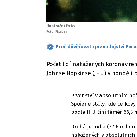
Ilustrační foto
Foto: Pixabay
Proč důvěřovat zpravodajství Euro
Počet lidí nakažených koronavirem
Johnse Hopkinse (JHU) v pondělí p
Prvenství v absolutním po
Spojené státy, kde celkový
podle JHU činí téměř 66,5 m
Druhá je Indie (37,6 milionu
nakažených v absolutních čí