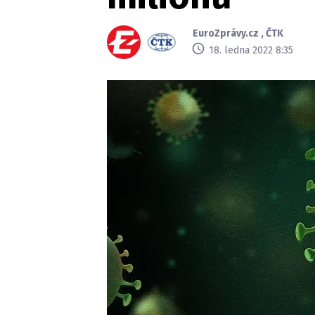
EuroZprávy.cz
,
ČTK
18. ledna 2022 8:35