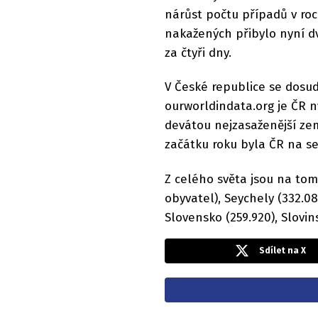
nárůst počtu případů v roc
nakažených přibylo nyní dv
za čtyři dny.
V České republice se dosud
ourworldindata.org je ČR n
devátou nejzasaženější z
začátku roku byla ČR na 
Z celého světa jsou na tom
obyvatel), Seychely (332.08
Slovensko (259.920), Slovins
Sdílet na X