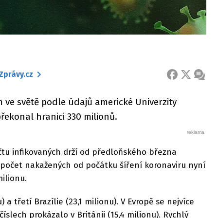
Zprávy.cz
FACEBOOK
X
ZPRÁ
 ve světě podle údajů americké Univerzity
řekonal hranici 330 milionů.
čtu infikovaných drží od předloňského března
 počet nakažených od počátku šíření koronaviru nyní
ilionu.
) a třetí Brazílie (23,1 milionu). V Evropě se nejvíce
slech prokázalo v Británii (15,4 milionu). Rychlý