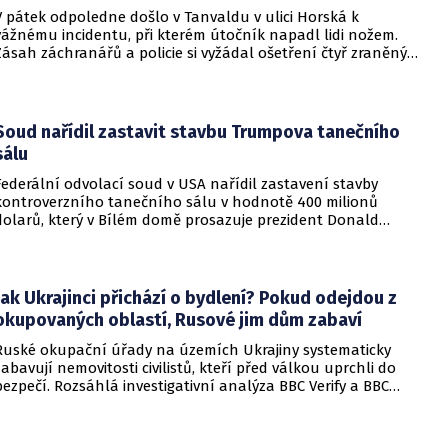
V pátek odpoledne došlo v Tanvaldu v ulici Horská k
vážnému incidentu, při kterém útočník napadl lidi nožem.
Zásah záchranářů a policie si vyžádal ošetření čtyř zraněných
osob, přičemž tři z nich utrpěly těžká poranění.
Soud nařídil zastavit stavbu Trumpova tanečního
sálu
Federální odvolací soud v USA nařídil zastavení stavby
kontroverzního tanečního sálu v hodnotě 400 milionů
dolarů, který v Bílém domě prosazuje prezident Donald
Trump. Páteční rozhodnutí představuje vážnou překážku pro
administrativu a otevírá cestu k právní bitvě před Nejvyšším
soudem.
Jak Ukrajinci přichází o bydlení? Pokud odejdou z
okupovaných oblastí, Rusové jim dům zabaví
Ruské okupační úřady na územích Ukrajiny systematicky
zabavují nemovitosti civilistů, kteří před válkou uprchli do
bezpečí. Rozsáhlá investigativní analýza BBC Verify a BBC
Russian odhalila, že od roku 2024 bylo identifikováno k
zabavení nebo již přímo zkonfiskováno přes 34 tisíc domů a
bytů.