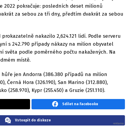
e 2022 pokračuje: posledních deset milionů
akrát za sebou za tři dny, předtím dvakrát za sebou
 prokazatelně nakazilo 2,624.121 lidí. Podle serveru
yní s 242.790 případy nákazy na milion obyvatel
emí světa podle poměrného počtu nakažených. Na
sedmém místě.
 hůře jen Andorra (386.380 případů na milion
0), Černá Hora (326.190), San Marino (312.880),
ko (258.970), Kypr (255.450) a Gruzie (251.110).
Sdílet na Facebooku
Vstoupit do diskuze