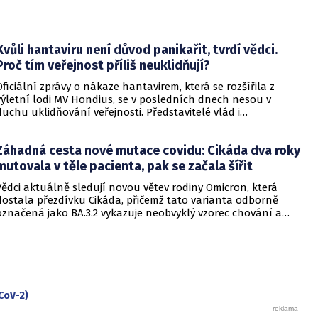
Kvůli hantaviru není důvod panikařit, tvrdí vědci.
Proč tím veřejnost příliš neuklidňují?
Oficiální zprávy o nákaze hantavirem, která se rozšířila z
výletní lodi MV Hondius, se v posledních dnech nesou v
duchu uklidňování veřejnosti. Představitelé vlád i
zdravotnických organizací opakovaně zdůrazňují, že situace
je pod kontrolou a není důvod k panice. Někteří odborníci
Záhadná cesta nové mutace covidu: Cikáda dva roky
však podle CNN varují, že příliš sebevědomá rétorika, kterou
označují za úmyslné šíření klidu, může mít opačný účinek a
mutovala v těle pacienta, pak se začala šířit
prohloubit úzkost ve společnosti, která má stále v živé paměti
Vědci aktuálně sledují novou větev rodiny Omicron, která
pandemii covidu-19.
dostala přezdívku Cikáda, přičemž tato varianta odborně
označená jako BA.3.2 vykazuje neobvyklý vzorec chování a
zdá se, že se zaměřuje především na děti. Přestože virus
neustále mutuje, odborníci uklidňují, že tato verze
nezpůsobuje těžší průběh onemocnění u dětí ani u
dospělých. Její přezdívka vychází z vlastností hmyzu, který se
dokáže na dlouhou dobu stáhnout do ústraní a poté se
nečekaně vynořit po letech strávených pod zemí.
CoV-2)