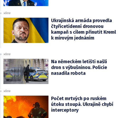
včera
Ukrajinská armáda provedla
čtyřicetidenní dronovou
kampaň s cílem přinutit Kreml
k mírovým jednáním
včera
Na německém letišti našli
dron s výbušninou. Policie
nasadila robota
včera
Počet mrtvých po ruském
útoku stoupá. Ukrajině chybí
interceptory