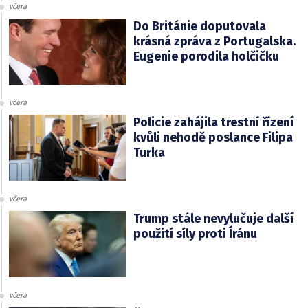
včera
Do Británie doputovala
krásná zpráva z Portugalska.
Eugenie porodila holčičku
včera
Policie zahájila trestní řízení
kvůli nehodě poslance Filipa
Turka
včera
Trump stále nevylučuje další
použití síly proti Íránu
včera