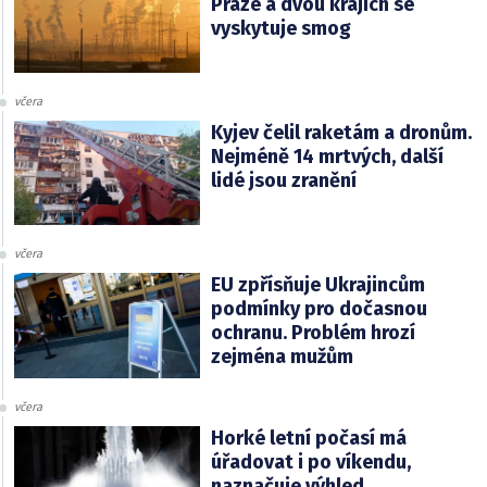
Praze a dvou krajích se
vyskytuje smog
včera
Kyjev čelil raketám a dronům.
Nejméně 14 mrtvých, další
lidé jsou zranění
včera
EU zpřísňuje Ukrajincům
podmínky pro dočasnou
ochranu. Problém hrozí
zejména mužům
včera
Horké letní počasí má
úřadovat i po víkendu,
naznačuje výhled