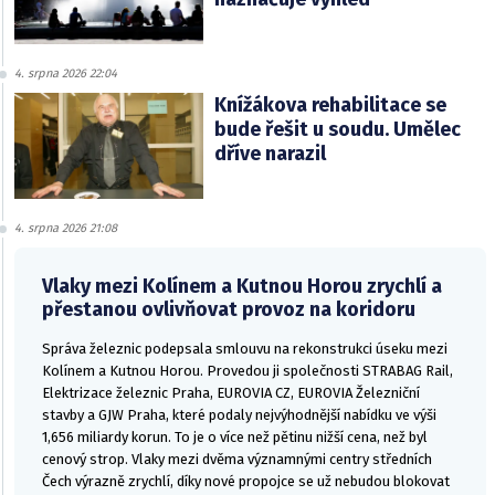
4. srpna 2026 22:04
Knížákova rehabilitace se
bude řešit u soudu. Umělec
dříve narazil
4. srpna 2026 21:08
Vlaky mezi Kolínem a Kutnou Horou zrychlí a
přestanou ovlivňovat provoz na koridoru
Správa železnic podepsala smlouvu na rekonstrukci úseku mezi
Kolínem a Kutnou Horou. Provedou ji společnosti STRABAG Rail,
Elektrizace železnic Praha, EUROVIA CZ, EUROVIA Železniční
stavby a GJW Praha, které podaly nejvýhodnější nabídku ve výši
1,656 miliardy korun. To je o více než pětinu nižší cena, než byl
cenový strop. Vlaky mezi dvěma významnými centry středních
Čech výrazně zrychlí, díky nové propojce se už nebudou blokovat