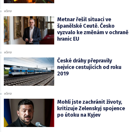
včera
Metnar řešil situaci ve
španělské Ceutě. Česko
vyzvalo ke změnám v ochraně
hranic EU
včera
České dráhy přepravily
nejvíce cestujících od roku
2019
včera
Mohli jste zachránit životy,
kritizuje Zelenskyj spojence
po útoku na Kyjev