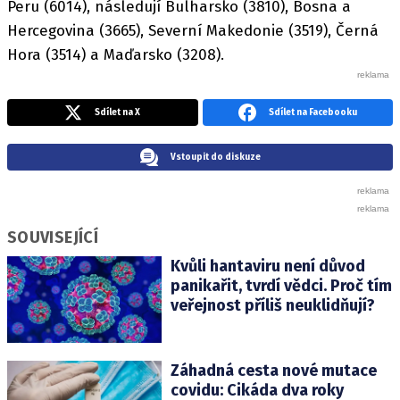
Peru (6014), následují Bulharsko (3810), Bosna a
Hercegovina (3665), Severní Makedonie (3519), Černá
Hora (3514) a Maďarsko (3208).
Sdílet na X
Sdílet na Facebooku
Vstoupit do diskuze
SOUVISEJÍCÍ
Kvůli hantaviru není důvod
panikařit, tvrdí vědci. Proč tím
veřejnost příliš neuklidňují?
Záhadná cesta nové mutace
covidu: Cikáda dva roky