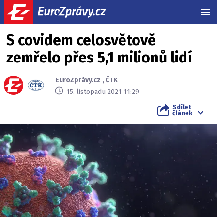
MEN
S covidem celosvětově
zemřelo přes 5,1 milionů lidí
EuroZprávy.cz
,
ČTK
15. listopadu 2021 11:29
Sdílet
článek