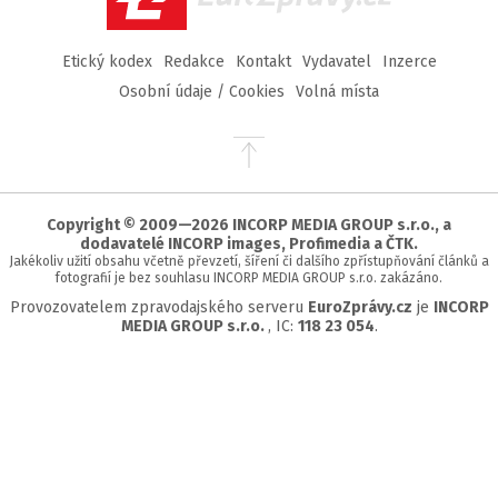
Etický kodex
Redakce
Kontakt
Vydavatel
Inzerce
Osobní údaje / Cookies
Volná místa
Přejít
na
začátek
stránky
Copyright © 2009—2026 INCORP MEDIA GROUP s.r.o., a
dodavatelé INCORP images, Profimedia a ČTK.
Jakékoliv užití obsahu včetně převzetí, šíření či dalšího zpřístupňování článků a
fotografií je bez souhlasu INCORP MEDIA GROUP s.r.o. zakázáno.
Provozovatelem zpravodajského serveru
EuroZprávy.cz
je
INCORP
MEDIA GROUP s.r.o.
, IC:
118 23 054
.