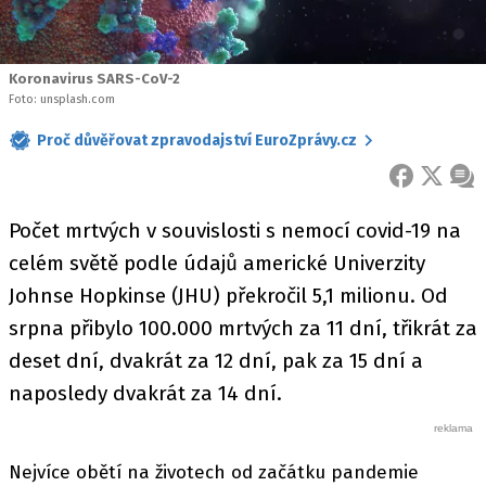
Koronavirus SARS-CoV-2
Foto: unsplash.com
Proč důvěřovat zpravodajství EuroZprávy.cz
FACEBOOK
X
ZPR
Počet mrtvých v souvislosti s nemocí covid-19 na
celém světě podle údajů americké Univerzity
Johnse Hopkinse (JHU) překročil 5,1 milionu. Od
srpna přibylo 100.000 mrtvých za 11 dní, třikrát za
deset dní, dvakrát za 12 dní, pak za 15 dní a
naposledy dvakrát za 14 dní.
Nejvíce obětí na životech od začátku pandemie