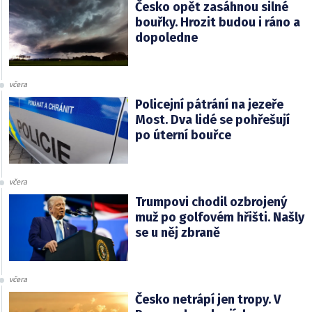
Česko opět zasáhnou silné
bouřky. Hrozit budou i ráno a
dopoledne
včera
Policejní pátrání na jezeře
Most. Dva lidé se pohřešují
po úterní bouřce
včera
Trumpovi chodil ozbrojený
muž po golfovém hřišti. Našly
se u něj zbraně
včera
Česko netrápí jen tropy. V