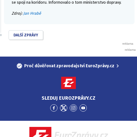
se spoji na koridoru. Informovalo o tom ministerstvo dopravy.
Zdroj:
Jan Hrabě
DALŠÍ ZPRÁVY
Proč důvěřovat zpravodajství EuroZprávy.cz
SLEDUJ EUROZPRÁVY.CZ
Přejít
Přejít
Přejít
Přejít
na
na
na
na
Facebook
Twitter
Instagram
YouTube
EuroZprávy.cz