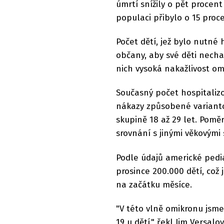
úmrtí snížily o pět procent
populaci přibylo o 15 pro
Počet dětí, jež bylo nutné 
občany, aby své děti necha
nich vysoká nakažlivost om
Současný počet hospitalizov
nákazy způsobené variantou
skupině 18 až 29 let. Pomě
srovnání s jinými věkovými 
Podle údajů americké pedia
prosince 200.000 dětí, což 
na začátku měsíce.
"V této vlně omikronu jsme
19 u dětí," řekl Jim Versal