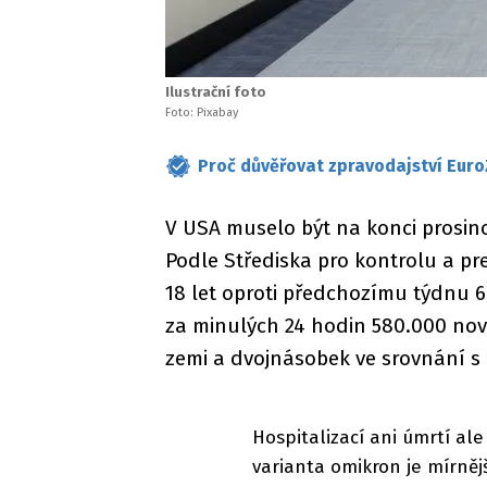
Ilustrační foto
Foto: Pixabay
Proč důvěřovat zpravodajství Euro
V USA muselo být na konci prosinc
Podle Střediska pro kontrolu a pr
18 let oproti předchozímu týdnu 
za minulých 24 hodin 580.000 nový
zemi a dvojnásobek ve srovnání s
Hospitalizací ani úmrtí al
varianta omikron je mírněj