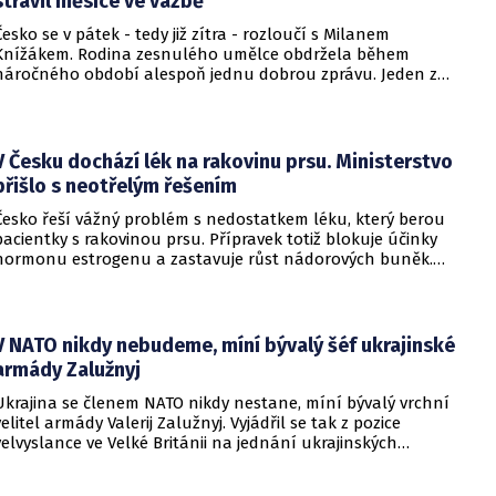
strávil měsíce ve vazbě
Česko se v pátek - tedy již zítra - rozloučí s Milanem
Knížákem. Rodina zesnulého umělce obdržela během
náročného období alespoň jednu dobrou zprávu. Jeden z
pražských obvodních soudů Knížáka definitivně rehabilitoval
za vazební stíhání v dobách komunistického režimu.
V Česku dochází lék na rakovinu prsu. Ministerstvo
přišlo s neotřelým řešením
Česko řeší vážný problém s nedostatkem léku, který berou
pacientky s rakovinou prsu. Přípravek totiž blokuje účinky
hormonu estrogenu a zastavuje růst nádorových buněk.
Pomoci má zvláštní léčebný program, který připravilo
ministerstvo zdravotnictví.
V NATO nikdy nebudeme, míní bývalý šéf ukrajinské
armády Zalužnyj
Ukrajina se členem NATO nikdy nestane, míní bývalý vrchní
velitel armády Valerij Zalužnyj. Vyjádřil se tak z pozice
velvyslance ve Velké Británii na jednání ukrajinských
diplomatů v Kyjevě. Představitele své země nabádal k tomu,
aby se snažila uzavřít jiné aliance.