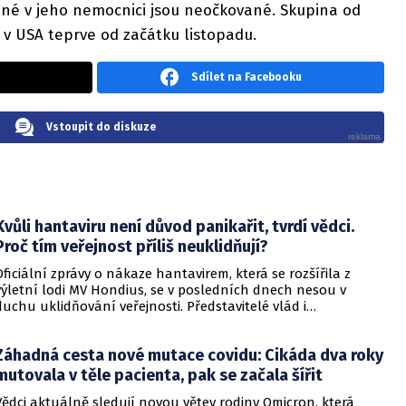
éčené v jeho nemocnici jsou neočkované. Skupina od
e v USA teprve od začátku listopadu.
Sdílet na Facebooku
Vstoupit do diskuze
Kvůli hantaviru není důvod panikařit, tvrdí vědci.
Proč tím veřejnost příliš neuklidňují?
Oficiální zprávy o nákaze hantavirem, která se rozšířila z
výletní lodi MV Hondius, se v posledních dnech nesou v
duchu uklidňování veřejnosti. Představitelé vlád i
zdravotnických organizací opakovaně zdůrazňují, že situace
je pod kontrolou a není důvod k panice. Někteří odborníci
Záhadná cesta nové mutace covidu: Cikáda dva roky
však podle CNN varují, že příliš sebevědomá rétorika, kterou
označují za úmyslné šíření klidu, může mít opačný účinek a
mutovala v těle pacienta, pak se začala šířit
prohloubit úzkost ve společnosti, která má stále v živé paměti
Vědci aktuálně sledují novou větev rodiny Omicron, která
pandemii covidu-19.