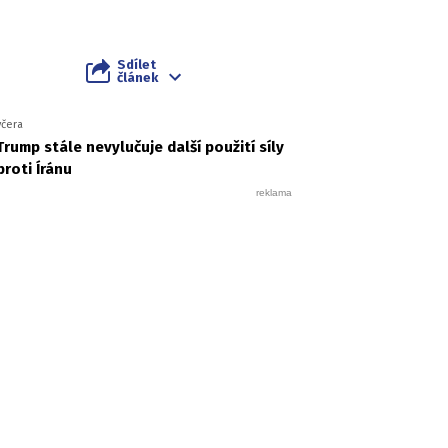
Sdílet
článek
včera
Trump stále nevylučuje další použití síly
proti Íránu