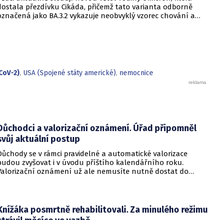
dostala přezdívku Cikáda, přičemž tato varianta odborně
označená jako BA.3.2 vykazuje neobvyklý vzorec chování a
zdá se, že se zaměřuje především na děti. Přestože virus
neustále mutuje, odborníci uklidňují, že tato verze
nezpůsobuje těžší průběh onemocnění u dětí ani u
dospělých. Její přezdívka vychází z vlastností hmyzu, který se
dokáže na dlouhou dobu stáhnout do ústraní a poté se
nečekaně vynořit po letech strávených pod zemí.
CoV-2)
,
USA (Spojené státy americké)
,
nemocnice
Důchodci a valorizační oznámení. Úřad připomněl
svůj aktuální postup
Důchody se v rámci pravidelné a automatické valorizace
budou zvyšovat i v úvodu příštího kalendářního roku.
Valorizační oznámení už ale nemusíte nutně dostat do
schránky. Pokud ho člověk chce mít na papíře, může si o něj
požádat.
Knížáka posmrtně rehabilitovali. Za minulého režimu