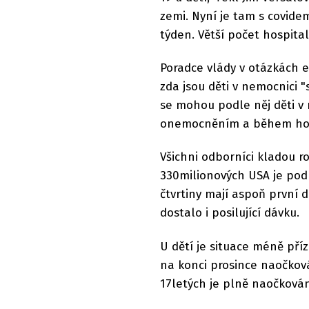
zemi. Nyní je tam s covidem
týden. Větší počet hospital
Poradce vlády v otázkách ep
zda jsou děti v nemocnici 
se mohou podle něj děti v 
onemocněním a během hospi
Všichni odborníci kladou r
330milionových USA je pod
čtvrtiny mají aspoň první 
dostalo i posilující dávku.
U dětí je situace méně příz
na konci prosince naočková
17letých je plně naočkován