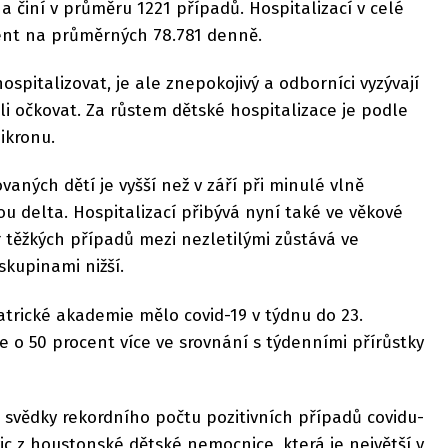
 a činí v průměru 1221 případů. Hospitalizací v celé
cent na průměrných 78.781 denně.
hospitalizovat, je ale znepokojivý a odborníci vyzývají
li očkovat. Za růstem dětské hospitalizace je podle
ikronu.
aných dětí je vyšší než v září při minulé vlně
 delta. Hospitalizací přibývá nyní také ve věkové
r těžkých případů mezi nezletilými zůstává ve
skupinami nižší.
trické akademie mělo covid-19 v týdnu do 23.
je o 50 procent více ve srovnání s týdenními přírůstky
 svědky rekordního počtu pozitivních případů covidu-
ovic z houstonské dětské nemocnice, která je největší v