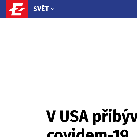
SVĚT
V USA přibýv
covidem-19