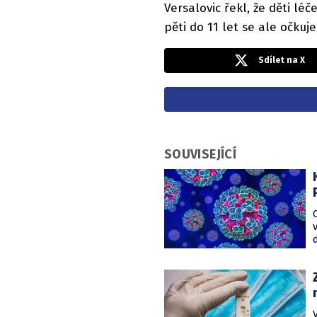
Versalovic řekl, že děti l
pěti do 11 let se ale očkuj
Sdílet na X
SOUVISEJÍCÍ