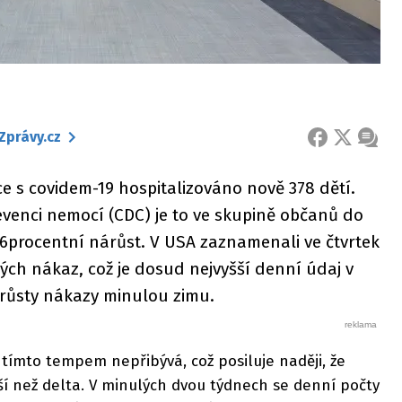
Zprávy.cz
FACEBOOK
X
ZPRÁ
e s covidem-19 hospitalizováno nově 378 dětí.
evenci nemocí (CDC) je to ve skupině občanů do
66procentní nárůst. V USA zaznamenali ve čtvrtek
ch nákaz, což je dosud nejvyšší denní údaj v
 růsty nákazy minulou zimu.
e tímto tempem nepřibývá, což posiluje naději, že
ší než delta. V minulých dvou týdnech se denní počty