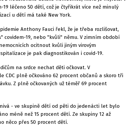
-19 léčeno 50 dětí, což je čtyřikrát více než minulý
izací u dětí má také New York.
idemie Anthony Fauci řekl, že je třeba rozlišovat,
"s" covidem-19, nebo "kvůli" němu. V zimním období
nemocnicích ocitnout kvůli jiným virovým
talizace je pak diagnostikován i covid-19.
odičům na srdce nechat děti očkovat. V
le CDC plně očkováno 62 procent občanů a skoro tři
dávku. Z plně očkovaných už téměř 69 procent
nivá - ve skupině dětí od pěti do jedenácti let bylo
no méně než 15 procent dětí. Ze skupiny 12 až
o něco přes 50 procent dětí.