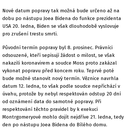
Nové datum popravy tak možná bude určeno až na
dobu po nástupu Joea Bidena do funkce prezidenta
USA 20. ledna, Biden se však dlouhodobě vyslovuje
pro zrušení trestu smrti.
Původní termín popravy byl 8. prosinec. Právníci
odsouzené, kteří sepisují žádost o milost, se však
nakazili koronavirem a soudce Moss proto zakázal
vykonat popravu před koncem roku. Teprvé poté
bude možné stanovit nový termín. Věznice navrhla
datum 12. ledna, to však podle soudce nepřichází v
úvahu, protože by nebyl respektován odstup 20 dní
od oznámení data do samotné popravy. Při
respektování těchto pravidel by k exekuci
Montrgomeryové mohlo dojít nejdříve 21. ledna, tedy
den po nástupu Joea Bidena do Bílého domu.