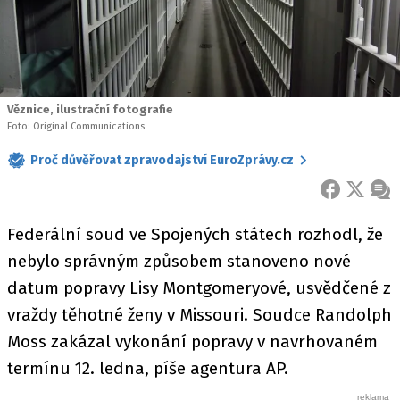
Věznice, ilustrační fotografie
Foto: Original Communications
Proč důvěřovat zpravodajství EuroZprávy.cz
FACEBOOK
X
ZPR
Federální soud ve Spojených státech rozhodl, že
nebylo správným způsobem stanoveno nové
datum popravy Lisy Montgomeryové, usvědčené z
vraždy těhotné ženy v Missouri. Soudce Randolph
Moss zakázal vykonání popravy v navrhovaném
termínu 12. ledna, píše agentura AP.