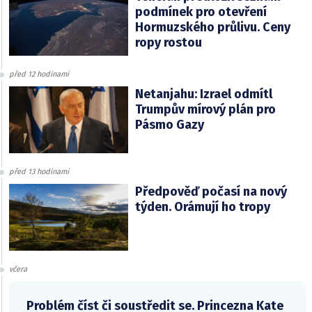
podmínek pro otevření
Hormuzského průlivu. Ceny
ropy rostou
před 12 hodinami
Netanjahu: Izrael odmítl
Trumpův mírový plán pro
Pásmo Gazy
před 13 hodinami
Předpověď počasí na nový
týden. Orámují ho tropy
včera
Problém číst či soustředit se. Princezna Kate