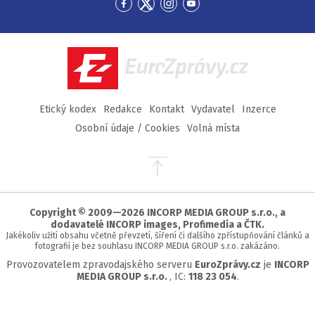
Přejít
Přejít
Přejít
Přejít
na
na
na
na
Facebook
Twitter
Instagram
YouTube
EuroZprávy.cz
Etický kodex
Redakce
Kontakt
Vydavatel
Inzerce
Osobní údaje / Cookies
Volná místa
Přejít
na
začátek
stránky
Copyright © 2009—2026 INCORP MEDIA GROUP s.r.o., a
dodavatelé INCORP images, Profimedia a ČTK.
Jakékoliv užití obsahu včetně převzetí, šíření či dalšího zpřístupňování článků a
fotografií je bez souhlasu INCORP MEDIA GROUP s.r.o. zakázáno.
Provozovatelem zpravodajského serveru
EuroZprávy.cz
je
INCORP
MEDIA GROUP s.r.o.
, IC:
118 23 054
.