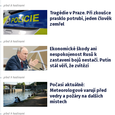
před 8 hodinami
Tragédie v Praze. Při zkoušce
prasklo potrubí, jeden člověk
zemřel
před 8 hodinami
Ekonomické škody ani
nespokojenost Rusů k
zastavení bojů nestačí. Putin
stál věří, že zvítězí
před 9 hodinami
Počasí aktuálně:
Meteorologové varují před
vedry a požáry na dalších
místech
před 9 hodinami