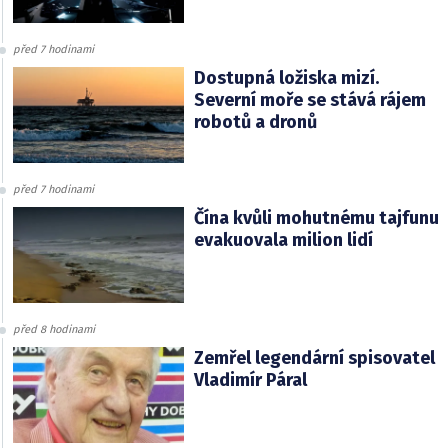
před 7 hodinami
Dostupná ložiska mizí.
Severní moře se stává rájem
robotů a dronů
před 7 hodinami
Čína kvůli mohutnému tajfunu
evakuovala milion lidí
před 8 hodinami
Zemřel legendární spisovatel
Vladimír Páral