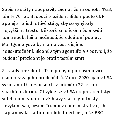
Spojené státy nepopravily žádnou ženu od roku 1953,
téměř 70 let. Budoucí prezident Biden podle CNN
apeluje na jednotlivé státy, aby se vyhýbaly
nejvyššímu trestu. Některá americká média kvůli
tomu spekulují o možnosti, že oddálení popravy
Montgomeryové by mohlo vést k jejímu
neuskutečnění. Bidenův tým agentuře AP potvrdil, že
budoucí prezident je proti trestům smrti.
Za vlády prezidenta Trumpa bylo popraveno více
osob než za jeho předchůdců. V roce 2020 bylo v USA
vykonáno 17 trestů smrti, v průměru 22 let po
spáchání zločinu. Obvykle se v USA od prezidentských
voleb do nástupu nové hlavy státu tyto tresty
nevykonávají, ovšem Trumpova administrativa jich
naplánovala na toto období hned pět, píše BBC