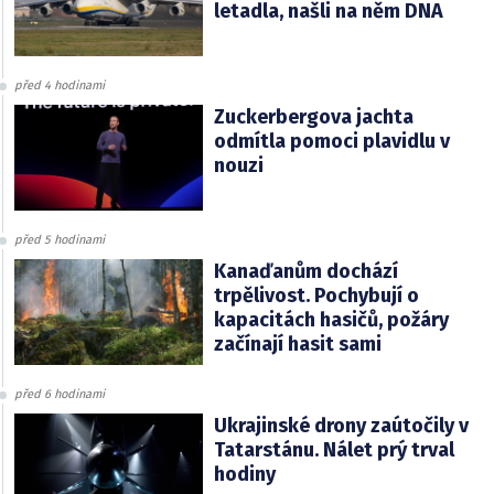
letadla, našli na něm DNA
před 4 hodinami
Zuckerbergova jachta
odmítla pomoci plavidlu v
nouzi
před 5 hodinami
Kanaďanům dochází
trpělivost. Pochybují o
kapacitách hasičů, požáry
začínají hasit sami
před 6 hodinami
Ukrajinské drony zaútočily v
Tatarstánu. Nálet prý trval
hodiny