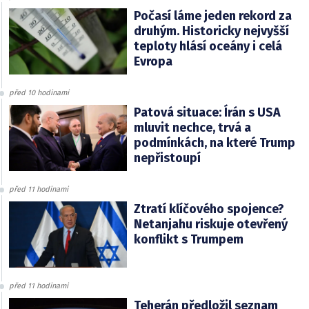
Počasí láme jeden rekord za
druhým. Historicky nejvyšší
teploty hlásí oceány i celá
Evropa
před 10 hodinami
Patová situace: Írán s USA
mluvit nechce, trvá a
podmínkách, na které Trump
nepřistoupí
před 11 hodinami
Ztratí klíčového spojence?
Netanjahu riskuje otevřený
konflikt s Trumpem
před 11 hodinami
Teherán předložil seznam