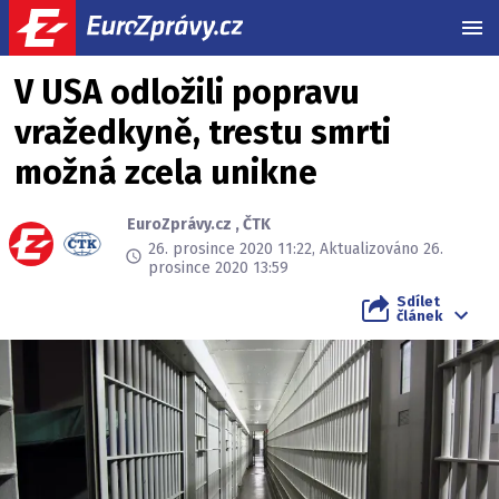
MEN
V USA odložili popravu
vražedkyně, trestu smrti
možná zcela unikne
EuroZprávy.cz
,
ČTK
26. prosince 2020 11:22, Aktualizováno 26.
prosince 2020 13:59
Sdílet
článek