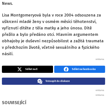
News.
Lisa Montgomeryová byla v roce 2004 odsouzena za
uškrcení mladé ženy v osmém měsíci těhotenství,
vyříznutí dítěte z těla matky a jeho únosu. Dítě
přežilo a bylo předáno otci. Hlavním argumentem
obhajoby je duševní nezpůsobilost a zažitá traumata
v předchozím životě, včetně sexuálního a fyzického
násilí.
Sdílet na X
Sdílet na Facebooku
Vstoupit do diskuze
SOUVISEJÍCÍ