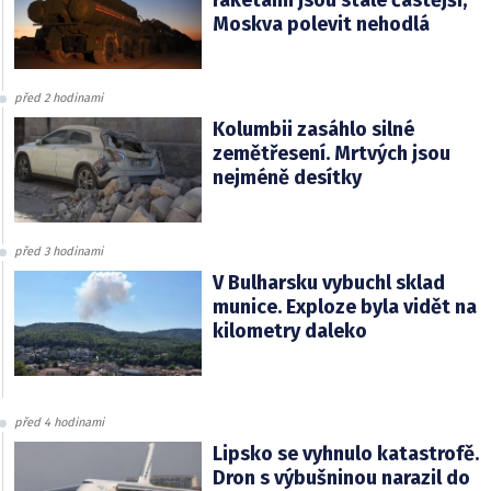
Moskva polevit nehodlá
před 2 hodinami
Kolumbii zasáhlo silné
zemětřesení. Mrtvých jsou
nejméně desítky
před 3 hodinami
V Bulharsku vybuchl sklad
munice. Exploze byla vidět na
kilometry daleko
před 4 hodinami
Lipsko se vyhnulo katastrofě.
Dron s výbušninou narazil do