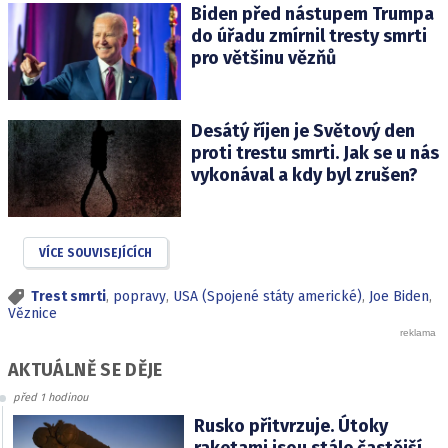
Biden před nástupem Trumpa
do úřadu zmírnil tresty smrti
pro většinu vězňů
Desátý říjen je Světový den
proti trestu smrti. Jak se u nás
vykonával a kdy byl zrušen?
VÍCE SOUVISEJÍCÍCH
Trest smrti
,
popravy
,
USA (Spojené státy americké)
,
Joe Biden
,
Věznice
AKTUÁLNĚ SE DĚJE
před 1 hodinou
Rusko přitvrzuje. Útoky
raketami jsou stále častější,