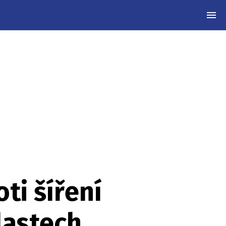
MEN
ti šíření
lastech