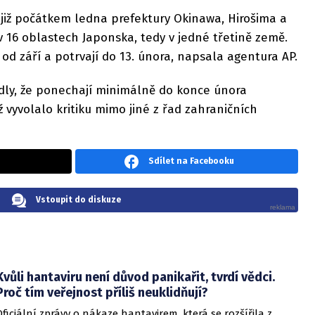
 již počátkem ledna prefektury Okinawa, Hirošima a
 v 16 oblastech Japonska, tedy v jedné třetině země.
od září a potrvají do 13. února, napsala agentura AP.
dly, že ponechají minimálně do konce února
 vyvolalo kritiku mimo jiné z řad zahraničních
Sdílet na Facebooku
Vstoupit do diskuze
Kvůli hantaviru není důvod panikařit, tvrdí vědci.
Proč tím veřejnost příliš neuklidňují?
Oficiální zprávy o nákaze hantavirem, která se rozšířila z