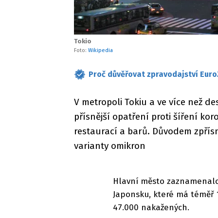
Tokio
Foto:
Wikipedia
Proč důvěřovat zpravodajství Euro
V metropoli Tokiu a ve více než d
přísnější opatření proti šíření ko
restaurací a barů. Důvodem zpřísn
varianty omikron
Hlavní město zaznamenalo 
Japonsku, které má téměř 1
47.000 nakažených.