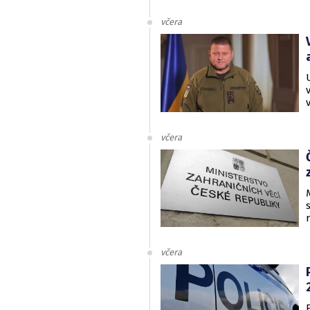
včera
včera
včera