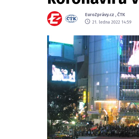
EuroZprávy.cz
,
ČTK
21. ledna 2022 14:59