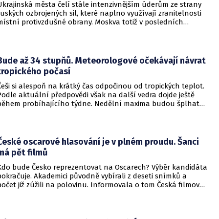
Ukrajinská města čelí stále intenzivnějším úderům ze strany
ruských ozbrojených sil, které naplno využívají zranitelnosti
místní protivzdušné obrany. Moskva totiž v posledních
měsících masivně sází na balistické rakety. Tyto zbraně
dopadají na hustě obydlené oblasti s minimálním nebo
dokonce žádným varováním předem, což civilnímu
obyvatelstvu dává jen pramalou šanci se včas ukrýt.
Bude až 34 stupňů. Meteorologové očekávají návrat
tropického počasí
Češi si alespoň na krátký čas odpočinou od tropických teplot.
Podle aktuální předpovědi však na další vedra dojde ještě
během probíhajícího týdne. Nedělní maxima budou šplhat
výrazně přes 30 stupňů.
České oscarové hlasování je v plném proudu. Šanci
má pět filmů
Kdo bude Česko reprezentovat na Oscarech? Výběr kandidáta
pokračuje. Akademici původně vybírali z deseti snímků a
počet již zúžili na polovinu. Informovala o tom Česká filmová
a televizní akademie.