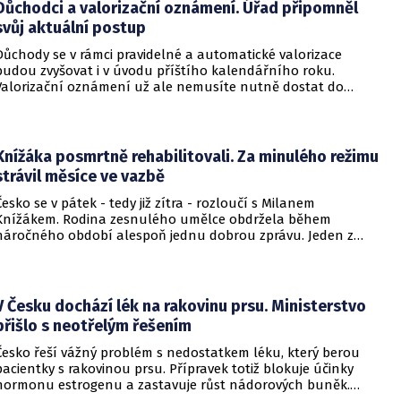
Důchodci a valorizační oznámení. Úřad připomněl
svůj aktuální postup
Důchody se v rámci pravidelné a automatické valorizace
budou zvyšovat i v úvodu příštího kalendářního roku.
Valorizační oznámení už ale nemusíte nutně dostat do
schránky. Pokud ho člověk chce mít na papíře, může si o něj
požádat.
Knížáka posmrtně rehabilitovali. Za minulého režimu
strávil měsíce ve vazbě
Česko se v pátek - tedy již zítra - rozloučí s Milanem
Knížákem. Rodina zesnulého umělce obdržela během
náročného období alespoň jednu dobrou zprávu. Jeden z
pražských obvodních soudů Knížáka definitivně rehabilitoval
za vazební stíhání v dobách komunistického režimu.
V Česku dochází lék na rakovinu prsu. Ministerstvo
přišlo s neotřelým řešením
Česko řeší vážný problém s nedostatkem léku, který berou
pacientky s rakovinou prsu. Přípravek totiž blokuje účinky
hormonu estrogenu a zastavuje růst nádorových buněk.
Pomoci má zvláštní léčebný program, který připravilo