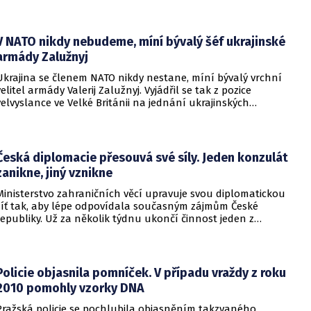
ministerstvo zdravotnictví.
V NATO nikdy nebudeme, míní bývalý šéf ukrajinské
armády Zalužnyj
Ukrajina se členem NATO nikdy nestane, míní bývalý vrchní
velitel armády Valerij Zalužnyj. Vyjádřil se tak z pozice
velvyslance ve Velké Británii na jednání ukrajinských
diplomatů v Kyjevě. Představitele své země nabádal k tomu,
aby se snažila uzavřít jiné aliance.
Česká diplomacie přesouvá své síly. Jeden konzulát
zanikne, jiný vznikne
Ministerstvo zahraničních věcí upravuje svou diplomatickou
síť tak, aby lépe odpovídala současným zájmům České
republiky. Už za několik týdnu ukončí činnost jeden z
konzulátů, jiný ji naopak zahájí. Ministerstvo o tom
informovalo na webu.
Policie objasnila pomníček. V případu vraždy z roku
2010 pomohly vzorky DNA
Pražská policie se pochlubila objasněním takzvaného