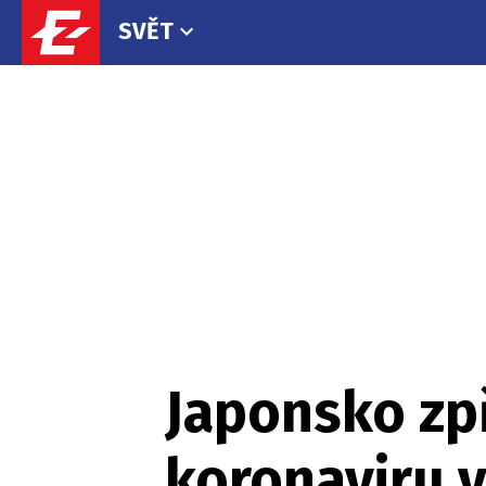
SVĚT
Japonsko zpř
koronaviru v