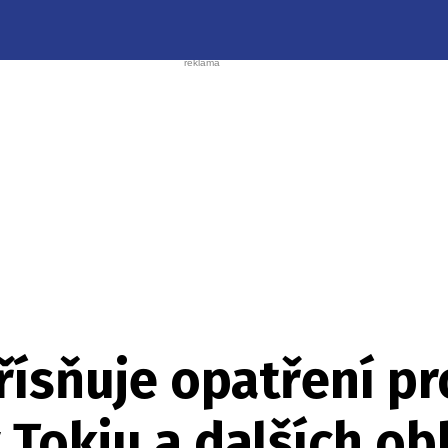
ísňuje opatření pro
 Tokiu a dalších ob