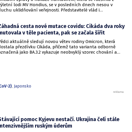
výletní lodi MV Hondius, se v posledních dnech nesou v
duchu uklidňování veřejnosti. Představitelé vlád i
zdravotnických organizací opakovaně zdůrazňují, že situace
je pod kontrolou a není důvod k panice. Někteří odborníci
Záhadná cesta nové mutace covidu: Cikáda dva roky
však podle CNN varují, že příliš sebevědomá rétorika, kterou
označují za úmyslné šíření klidu, může mít opačný účinek a
mutovala v těle pacienta, pak se začala šířit
prohloubit úzkost ve společnosti, která má stále v živé paměti
Vědci aktuálně sledují novou větev rodiny Omicron, která
pandemii covidu-19.
dostala přezdívku Cikáda, přičemž tato varianta odborně
označená jako BA.3.2 vykazuje neobvyklý vzorec chování a
zdá se, že se zaměřuje především na děti. Přestože virus
neustále mutuje, odborníci uklidňují, že tato verze
nezpůsobuje těžší průběh onemocnění u dětí ani u
dospělých. Její přezdívka vychází z vlastností hmyzu, který se
dokáže na dlouhou dobu stáhnout do ústraní a poté se
nečekaně vynořit po letech strávených pod zemí.
CoV-2)
,
Japonsko
Stávající pomoc Kyjevu nestačí. Ukrajina čelí stále
intenzivnějším ruským úderům