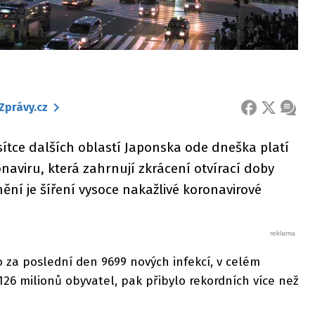
Zprávy.cz
FACEBOOK
X
ZPRÁ
esítce dalších oblastí Japonska ode dneška platí
ronaviru, která zahrnují zkrácení otvírací doby
ění je šíření vysoce nakažlivé koronavirové
za poslední den 9699 nových infekcí, v celém
26 milionů obyvatel, pak přibylo rekordních více než