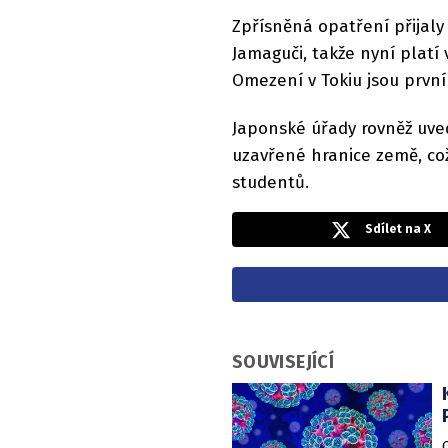
Zpřísněná opatření přijaly
Jamaguči, takže nyní platí
Omezení v Tokiu jsou první 
Japonské úřady rovněž uve
uzavřené hranice země, což
studentů.
Sdílet na X
SOUVISEJÍCÍ