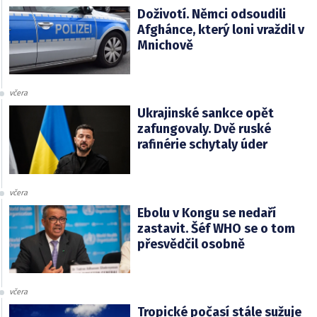
Doživotí. Němci odsoudili
Afghánce, který loni vraždil v
Mnichově
včera
Ukrajinské sankce opět
zafungovaly. Dvě ruské
rafinérie schytaly úder
včera
Ebolu v Kongu se nedaří
zastavit. Šéf WHO se o tom
přesvědčil osobně
včera
Tropické počasí stále sužuje