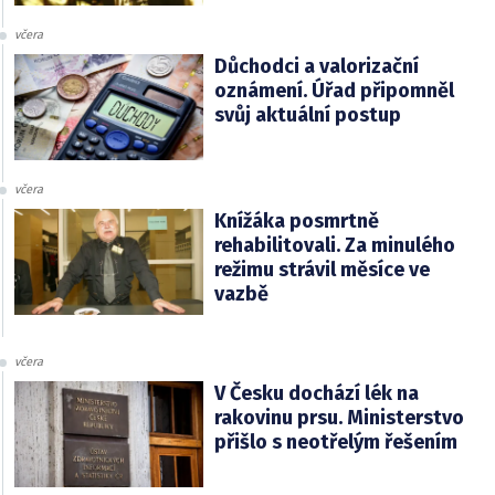
včera
Důchodci a valorizační
oznámení. Úřad připomněl
svůj aktuální postup
včera
Knížáka posmrtně
rehabilitovali. Za minulého
režimu strávil měsíce ve
vazbě
včera
V Česku dochází lék na
rakovinu prsu. Ministerstvo
přišlo s neotřelým řešením