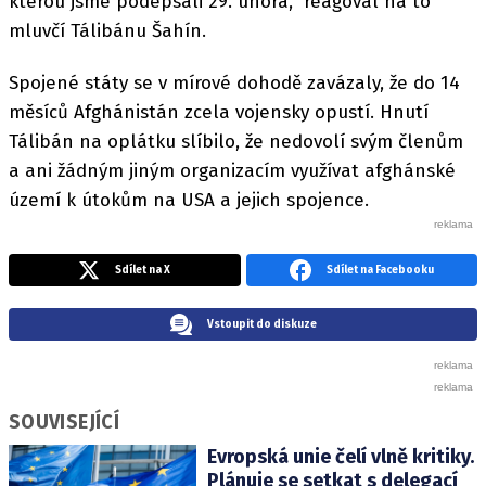
kterou jsme podepsali 29. února," reagoval na to
mluvčí Tálibánu Šahín.
Spojené státy se v mírové dohodě zavázaly, že do 14
měsíců Afghánistán zcela vojensky opustí. Hnutí
Tálibán na oplátku slíbilo, že nedovolí svým členům
a ani žádným jiným organizacím využívat afghánské
území k útokům na USA a jejich spojence.
Sdílet na X
Sdílet na Facebooku
Vstoupit do diskuze
SOUVISEJÍCÍ
Evropská unie čelí vlně kritiky.
Plánuje se setkat s delegací