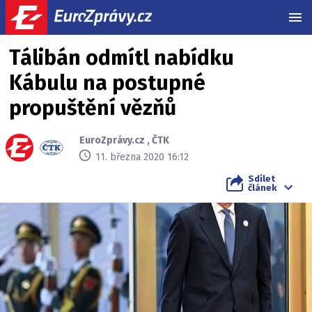
MEN
Tálibán odmítl nabídku
Kábulu na postupné
propuštění vězňů
EuroZprávy.cz
,
ČTK
11. března 2020 16:12
Sdílet
článek