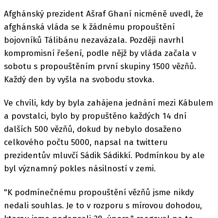
Afghánský prezident Ašraf Ghaní nicméně uvedl, že
afghánská vláda se k žádnému propouštění
bojovníků Tálibánu nezavázala. Později navrhl
kompromisní řešení, podle nějž by vláda začala v
sobotu s propouštěním první skupiny 1500 vězňů.
Každý den by vyšla na svobodu stovka.
Ve chvíli, kdy by byla zahájena jednání mezi Kábulem
a povstalci, bylo by propuštěno každých 14 dní
dalších 500 vězňů, dokud by nebylo dosaženo
celkového počtu 5000, napsal na twitteru
prezidentův mluvčí Sádik Sádikkí. Podmínkou by ale
byl významný pokles násilností v zemi.
"K podmínečnému propouštění vězňů jsme nikdy
nedali souhlas. Je to v rozporu s mírovou dohodou,