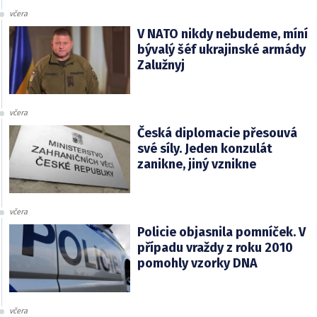
včera
V NATO nikdy nebudeme, míní
bývalý šéf ukrajinské armády
Zalužnyj
včera
Česká diplomacie přesouvá
své síly. Jeden konzulát
zanikne, jiný vznikne
včera
Policie objasnila pomníček. V
případu vraždy z roku 2010
pomohly vzorky DNA
včera