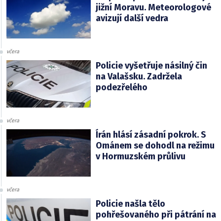
jižní Moravu. Meteorologové
avizují další vedra
včera
Policie vyšetřuje násilný čin
na Valašsku. Zadržela
podezřelého
včera
Írán hlásí zásadní pokrok. S
Ománem se dohodl na režimu
v Hormuzském průlivu
včera
Policie našla tělo
pohřešovaného při pátrání na