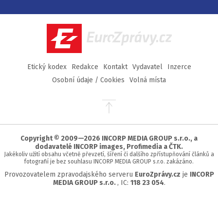
na
na
na
na
Facebook
Twitter
Instagram
YouTube
EuroZprávy.cz
Etický kodex
Redakce
Kontakt
Vydavatel
Inzerce
Osobní údaje / Cookies
Volná místa
Přejít
na
začátek
stránky
Copyright © 2009—2026 INCORP MEDIA GROUP s.r.o., a
dodavatelé INCORP images, Profimedia a ČTK.
Jakékoliv užití obsahu včetně převzetí, šíření či dalšího zpřístupňování článků a
fotografií je bez souhlasu INCORP MEDIA GROUP s.r.o. zakázáno.
Provozovatelem zpravodajského serveru
EuroZprávy.cz
je
INCORP
MEDIA GROUP s.r.o.
, IC:
118 23 054
.