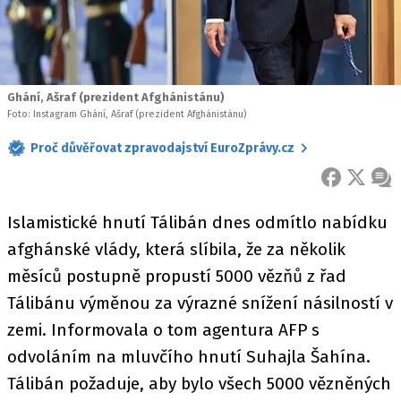
Ghání, Ašraf (prezident Afghánistánu)
Foto: Instagram Ghání, Ašraf (prezident Afghánistánu)
Proč důvěřovat zpravodajství EuroZprávy.cz
FACEBOOK
X
ZPR
Islamistické hnutí Tálibán dnes odmítlo nabídku
afghánské vlády, která slíbila, že za několik
měsíců postupně propustí 5000 vězňů z řad
Tálibánu výměnou za výrazné snížení násilností v
zemi. Informovala o tom agentura AFP s
odvoláním na mluvčího hnutí Suhajla Šahína.
Tálibán požaduje, aby bylo všech 5000 vězněných