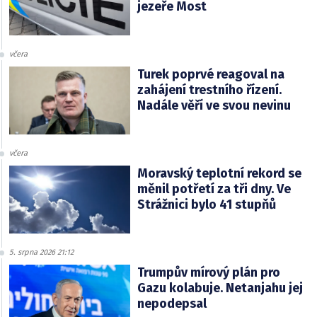
jezeře Most
včera
Turek poprvé reagoval na
zahájení trestního řízení.
Nadále věří ve svou nevinu
včera
Moravský teplotní rekord se
měnil potřetí za tři dny. Ve
Strážnici bylo 41 stupňů
5. srpna 2026 21:12
Trumpův mírový plán pro
Gazu kolabuje. Netanjahu jej
nepodepsal