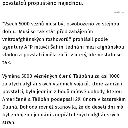
povstalců propuštěno najednou.
"Všech 5000 vězňů musí být osvobozeno ve stejnou
dobu... Musí se tak stát před zahájením
vnitroafghánských rozhovorů," prohlásil podle
agentury AFP mluvčí Šahín. Jednání mezi afghánskou
vládou a povstalci měla začít v úterý, ale nestalo se
tak.
Výměna 5000 vězněných členů Tálibánu za asi 1000
zajatých afghánských vládních vojáků, které zadržují
povstalci, byla jedním z bodů mírové dohody, kterou
Američané a Tálibán podepsali 29. února v katarském
Dauhá. Dohoda rovněž stanovila, že do deseti dní má
být zahájeno jednání znepřátelených afghánských
stran.