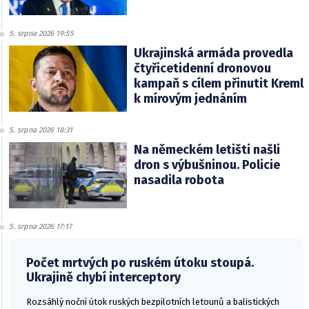
5. srpna 2026 19:55
Ukrajinská armáda provedla
čtyřicetidenní dronovou
kampaň s cílem přinutit Kreml
k mírovým jednáním
5. srpna 2026 18:31
Na německém letišti našli
dron s výbušninou. Policie
nasadila robota
5. srpna 2026 17:17
Počet mrtvých po ruském útoku stoupá.
Ukrajině chybí interceptory
Rozsáhlý noční útok ruských bezpilotních letounů a balistických