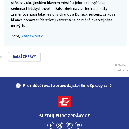
střel si v ukrajinském hlavním městě a jeho okolí vyžádal
sedmnáct lidských životů. Další oběti na životech a desítky
zraněných hlásí také regiony Charkiv a Doněck, přičemž celková
bilance dosavadních střetů vzrostla na nejméně dvacet jedna
mrtvých.
Zdroj:
Libor Novák
DALŠÍ ZPRÁVY
Proč důvěřovat zpravodajství EuroZprávy.cz
SLEDUJ EUROZPRÁVY.CZ
Přejít
Přejít
Přejít
Přejít