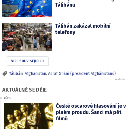
Tálibánu
Tálibán zakázal mobilní
telefony
VÍCE SOUVISEJÍCÍCH
Tálibán
,
Afghanistán
,
Ašraf Ghání (prezident Afghánistánu)
AKTUÁLNĚ SE DĚJE
včera
České oscarové hlasování je v
plném proudu. Šanci má pět
filmů