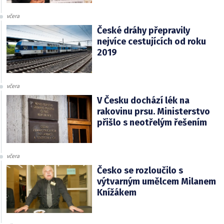
včera
České dráhy přepravily
nejvíce cestujících od roku
2019
včera
V Česku dochází lék na
rakovinu prsu. Ministerstvo
přišlo s neotřelým řešením
včera
Česko se rozloučilo s
výtvarným umělcem Milanem
Knížákem