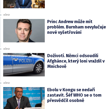
včera
Princ Andrew může mít
problém. Burnham nevylučuje
nové vyšetřování
včera
Doživotí. Němci odsoudili
Afghánce, který loni vraždil v
Mnichově
včera
Ebolu v Kongu se nedaří
zastavit. Šéf WHO se o tom
přesvědčil osobně