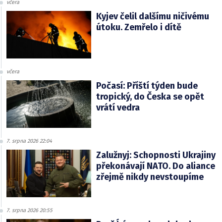
včera
Kyjev čelil dalšímu ničivému
útoku. Zemřelo i dítě
včera
Počasí: Příští týden bude
tropický, do Česka se opět
vrátí vedra
7. srpna 2026 22:04
Zalužnyj: Schopnosti Ukrajiny
překonávají NATO. Do aliance
zřejmě nikdy nevstoupíme
7. srpna 2026 20:55