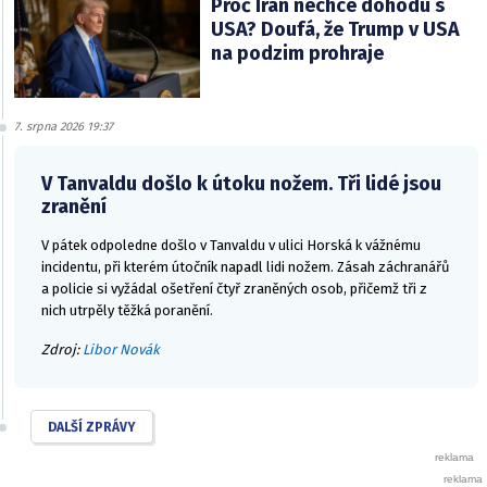
Proč Írán nechce dohodu s
USA? Doufá, že Trump v USA
na podzim prohraje
7. srpna 2026 19:37
V Tanvaldu došlo k útoku nožem. Tři lidé jsou
zranění
V pátek odpoledne došlo v Tanvaldu v ulici Horská k vážnému
incidentu, při kterém útočník napadl lidi nožem. Zásah záchranářů
a policie si vyžádal ošetření čtyř zraněných osob, přičemž tři z
nich utrpěly těžká poranění.
Zdroj:
Libor Novák
DALŠÍ ZPRÁVY