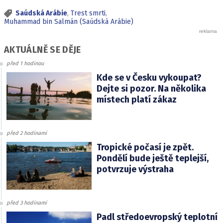
Saúdská Arábie
,
Trest smrti
,
Muhammad bin Salmán (Saúdská Arábie)
AKTUÁLNĚ SE DĚJE
před 1 hodinou
Kde se v Česku vykoupat?
Dejte si pozor. Na několika
místech platí zákaz
před 2 hodinami
Tropické počasí je zpět.
Pondělí bude ještě teplejší,
potvrzuje výstraha
před 3 hodinami
Padl středoevropský teplotní