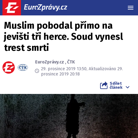
MEN
Muslim pobodal přímo na
jevišti tři herce. Soud vynesl
trest smrti
EuroZprávy.cz
,
ČTK
29. prosince 2019 13:50, Aktualizováno 29.
prosince 2019 20:18
Sdílet
článek