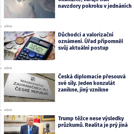
navzdory pokroku v jednáních
včera
Důchodci a valorizační
oznámení. Úřad připomněl
svůj aktuální postup
včera
Česká diplomacie přesouvá
své síly. Jeden konzulát
zanikne, jiný vznikne
včera
Trump těžce nese výsledky
průzkumů. Realita je prý jiná