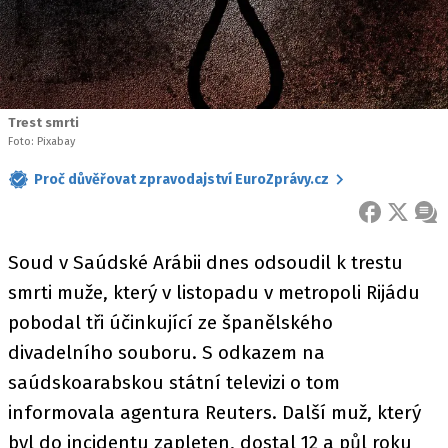
Trest smrti
Foto: Pixabay
Proč důvěřovat zpravodajství EuroZprávy.cz
FACEBOOK
X
ZPR
Soud v Saúdské Arábii dnes odsoudil k trestu
smrti muže, který v listopadu v metropoli Rijádu
pobodal tři účinkující ze španělského
divadelního souboru. S odkazem na
saúdskoarabskou státní televizi o tom
informovala agentura Reuters. Další muž, který
byl do incidentu zapleten, dostal 12 a půl roku