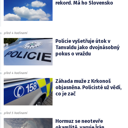
rekord. Má ho Slovensko
před 4 hodinami
Policie vyšetřuje útok v
Tanvaldu jako dvojnásobný
pokus o vraždu
před 4 hodinami
Záhada muže z Krkonoš
objasněna. Policisté už vědí,
co je zač
před 5 hodinami
Hormuz se neotevře
okamžitě, varuje Írán