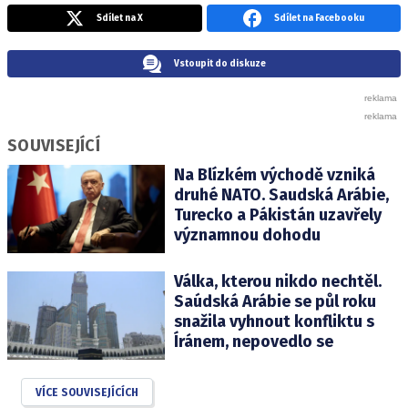
Sdílet na X
Sdílet na Facebooku
Vstoupit do diskuze
SOUVISEJÍCÍ
Na Blízkém východě vzniká
druhé NATO. Saudská Arábie,
Turecko a Pákistán uzavřely
významnou dohodu
Válka, kterou nikdo nechtěl.
Saúdská Arábie se půl roku
snažila vyhnout konfliktu s
Íránem, nepovedlo se
VÍCE SOUVISEJÍCÍCH