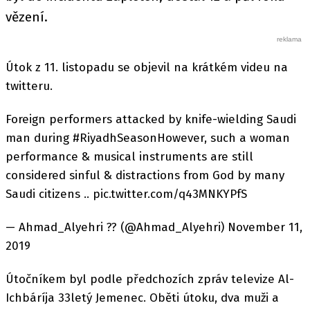
vězení.
Útok z 11. listopadu se objevil na krátkém videu na
twitteru.
Foreign performers attacked by knife-wielding Saudi
man during #RiyadhSeasonHowever, such a woman
performance & musical instruments are still
considered sinful & distractions from God by many
Saudi citizens .. pic.twitter.com/q43MNKYPfS
— Ahmad_Alyehri ?? (@Ahmad_Alyehri) November 11,
2019
Útočníkem byl podle předchozích zpráv televize Al-
Ichbáríja 33letý Jemenec. Oběti útoku, dva muži a