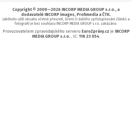
stránky
Copyright © 2009—2026 INCORP MEDIA GROUP s.r.o., a
dodavatelé INCORP images, Profimedia a ČTK.
Jakékoliv užití obsahu včetně převzetí, šíření či dalšího zpřístupňování článků a
fotografií je bez souhlasu INCORP MEDIA GROUP s.r.o. zakázáno.
Provozovatelem zpravodajského serveru
EuroZprávy.cz
je
INCORP
MEDIA GROUP s.r.o.
, IC:
118 23 054
.