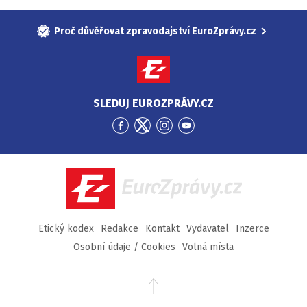
Proč důvěřovat zpravodajství EuroZprávy.cz
SLEDUJ EUROZPRÁVY.CZ
Přejít
Přejít
Přejít
Přejít
na
na
na
na
Facebook
Twitter
Instagram
YouTube
EuroZprávy.cz
Etický kodex
Redakce
Kontakt
Vydavatel
Inzerce
Osobní údaje / Cookies
Volná místa
Přejít
na
začátek