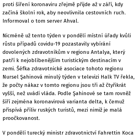
proti šíření koronaviru zřejmě přijde až v září, kdy
začíná školní rok, aby neovlivnila cestovních ruch.
Informoval o tom server Ahval.
Nicméně už tento týden v pondělí místní úřady kvůli
růstu případů covidu-19 pozastavily vybírání
dovolených zdravotníkům v regionu Antalya, který
patří k nejoblíbenějším turistickým destinacím v
zemi. Šéfka zdravotnické asociace tohoto regionu
Nursel Şahinová minulý týden v televizi Halk TV řekla,
že počty nákaz v tomto regionu jsou tři až čtyřikrát
vyšší, než uvádí vláda. Podle Şahinové se tam rovněž
šíří zejména koronavirová varianta delta, k čemuž
přispívá příliv ruských turistů, mezi nimiž je malá
proočkovanost.
V pondělí turecký ministr zdravotnictví Fahrettin Koca