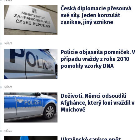
Česká diplomacie přesouvá
své síly. Jeden konzulát
zanikne, jiný vznikne
včera
Policie objasnila pomníček. V
případu vraždy z roku 2010
pomohly vzorky DNA
včera
Doživotí. Němci odsoudili
Afghánce, který loni vraždil v
Mnichově
včera
Ukrajinské sankce opět