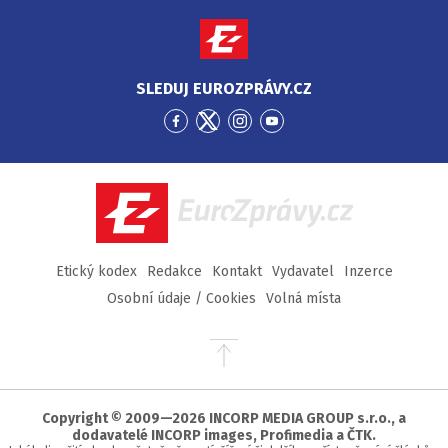
SLEDUJ EUROZPRÁVY.CZ
Přejít
Přejít
Přejít
Přejít
na
na
na
na
Facebook
Twitter
Instagram
YouTube
EuroZprávy.cz
Etický kodex
Redakce
Kontakt
Vydavatel
Inzerce
Osobní údaje / Cookies
Volná místa
Přejít
na
začátek
stránky
Copyright © 2009—2026 INCORP MEDIA GROUP s.r.o., a
dodavatelé INCORP images, Profimedia a ČTK.