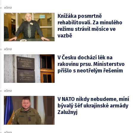
včera
Knížáka posmrtně
rehabilitovali. Za minulého
režimu strávil měsíce ve
vazbě
včera
V Česku dochází lék na
rakovinu prsu. Ministerstvo
přišlo s neotřelým řešením
včera
V NATO nikdy nebudeme, míní
bývalý šéf ukrajinské armády
Zalužnyj
včera