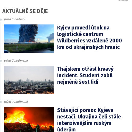
AKTUÁLNĚ SE DĚJE
před 1 hodinou
Kyjev provedl útok na
logistické centrum
Wildberries vzdálené 2000
km od ukrajinských hranic
před 2 hodinami
Thajskem otřásl krvavý
incident. Student zabil
nejméně šest lidí
před 3 hodinami
Stávající pomoc Kyjevu
nestačí. Ukrajina čelí stále
intenzivnějším ruským
úderům