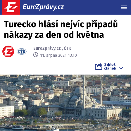
MEN
Turecko hlásí nejvíc případů
nákazy za den od května
EuroZprávy.cz
,
ČTK
11. srpna 2021 13:10
Sdílet
článek