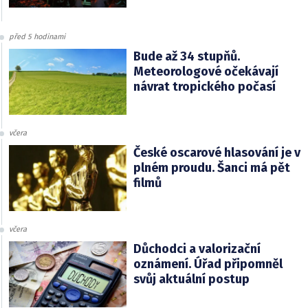
před 5 hodinami
Bude až 34 stupňů.
Meteorologové očekávají
návrat tropického počasí
včera
České oscarové hlasování je v
plném proudu. Šanci má pět
filmů
včera
Důchodci a valorizační
oznámení. Úřad připomněl
svůj aktuální postup