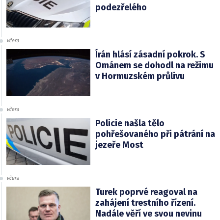
podezřelého
včera
Írán hlásí zásadní pokrok. S
Ománem se dohodl na režimu
v Hormuzském průlivu
včera
Policie našla tělo
pohřešovaného při pátrání na
jezeře Most
včera
Turek poprvé reagoval na
zahájení trestního řízení.
Nadále věří ve svou nevinu