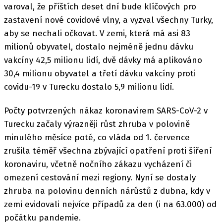
varoval, že příštích deset dní bude klíčových pro
zastavení nové covidové vlny, a vyzval všechny Turky,
aby se nechali očkovat. V zemi, která má asi 83
milionů obyvatel, dostalo nejméně jednu dávku
vakcíny 42,5 milionu lidí, dvě dávky má aplikováno
30,4 milionu obyvatel a třetí dávku vakcíny proti
covidu-19 v Turecku dostalo 5,9 milionu lidí.
Počty potvrzených nákaz koronavirem SARS-CoV-2 v
Turecku začaly výrazněji růst zhruba v polovině
minulého měsíce poté, co vláda od 1. července
zrušila téměř všechna zbývající opatření proti šíření
koronaviru, včetně nočního zákazu vycházení či
omezení cestování mezi regiony. Nyní se dostaly
zhruba na polovinu denních nárůstů z dubna, kdy v
zemi evidovali nejvíce případů za den (i na 63.000) od
počátku pandemie.