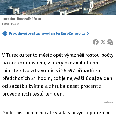
Turecko, ilustrační foto
Foto: Pixabay
Proč důvěřovat zpravodajství EuroZprávy.cz
FACEBOOK
X
ZPR
V Turecku tento měsíc opět výrazněji rostou počty
nákaz koronavirem, v úterý oznámilo tamní
ministerstvo zdravotnictví 26.597 případů za
předchozích 24 hodin, což je nejvyšší údaj za den
od začátku května a zhruba deset procent z
provedených testů ten den.
Podle místních médií ale vláda s novými opatřeními