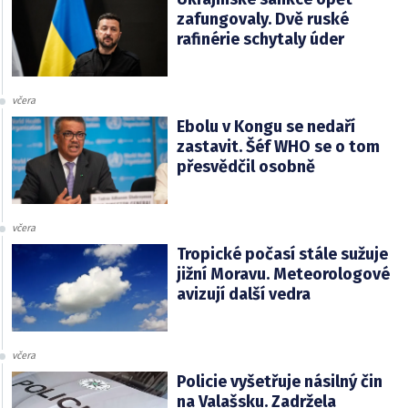
zafungovaly. Dvě ruské
rafinérie schytaly úder
včera
Ebolu v Kongu se nedaří
zastavit. Šéf WHO se o tom
přesvědčil osobně
včera
Tropické počasí stále sužuje
jižní Moravu. Meteorologové
avizují další vedra
včera
Policie vyšetřuje násilný čin
na Valašsku. Zadržela