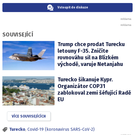
Vstoupit do diskuze
SOUVISEJÍCÍ
Trump chce prodat Turecku
letouny F-35. Zničíte
rovnováhu sil na Blízkém
východě, varuje Netanjahu
Turecko šikanuje Kypr.
Organizátor COP31
zablokoval zemi šéfující Radě
EU
VÍCE SOUVISEJÍCÍCH
Turecko
,
Covid-19 (koronavirus SARS-CoV-2)