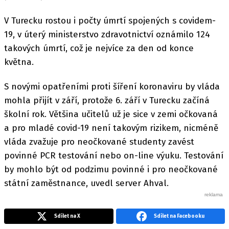
V Turecku rostou i počty úmrtí spojených s covidem-
19, v úterý ministerstvo zdravotnictví oznámilo 124
takových úmrtí, což je nejvíce za den od konce
května.
S novými opatřeními proti šíření koronaviru by vláda
mohla přijít v září, protože 6. září v Turecku začíná
školní rok. Většina učitelů už je sice v zemi očkovaná
a pro mladé covid-19 není takovým rizikem, nicméně
vláda zvažuje pro neočkované studenty zavést
povinné PCR testování nebo on-line výuku. Testování
by mohlo být od podzimu povinné i pro neočkované
státní zaměstnance, uvedl server Ahval.
Sdílet na X
Sdílet na Facebooku