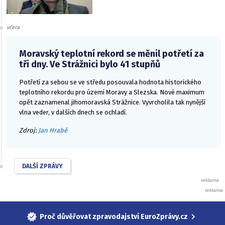
včera
Moravský teplotní rekord se měnil potřetí za
tři dny. Ve Strážnici bylo 41 stupňů
Potřetí za sebou se ve středu posouvala hodnota historického
teplotního rekordu pro území Moravy a Slezska. Nové maximum
opět zaznamenal jihomoravská Strážnice. Vyvrcholila tak nynější
vlna veder, v dalších dnech se ochladí.
Zdroj:
Jan Hrabě
DALŠÍ ZPRÁVY
Proč důvěřovat zpravodajství EuroZprávy.cz