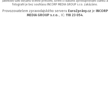
Jakékoliv užití obsahu včetně převzetí, šíření či dalšího zpřístupňování článků a
fotografií je bez souhlasu INCORP MEDIA GROUP s.r.o. zakázáno.
Provozovatelem zpravodajského serveru
EuroZprávy.cz
je
INCORP
MEDIA GROUP s.r.o.
, IC:
118 23 054
.