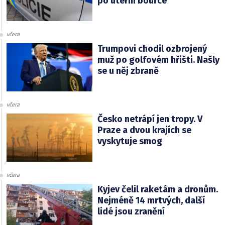
po úterní bouřce
včera
Trumpovi chodil ozbrojený
muž po golfovém hřišti. Našly
se u něj zbraně
včera
Česko netrápí jen tropy. V
Praze a dvou krajích se
vyskytuje smog
včera
Kyjev čelil raketám a dronům.
Nejméně 14 mrtvých, další
lidé jsou zranění