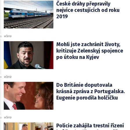
České dráhy přepravily
nejvíce cestujících od roku
2019
včera
Mohli jste zachránit životy,
kritizuje Zelenskyj spojence
po útoku na Kyjev
včera
Do Británie doputovala
krásná zpráva z Portugalska.
Eugenie porodila holčičku
včera
Policie zahájila trestní řízení