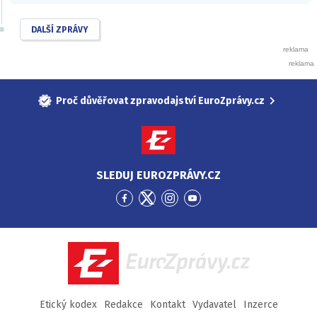
DALŠÍ ZPRÁVY
Proč důvěřovat zpravodajství EuroZprávy.cz
SLEDUJ EUROZPRÁVY.CZ
Přejít
Přejít
Přejít
Přejít
na
na
na
na
Facebook
Twitter
Instagram
YouTube
EuroZprávy.cz
Etický kodex
Redakce
Kontakt
Vydavatel
Inzerce