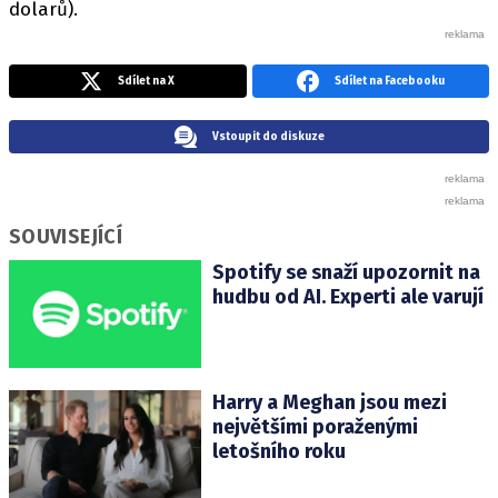
dolarů).
Sdílet na X
Sdílet na Facebooku
Vstoupit do diskuze
SOUVISEJÍCÍ
Spotify se snaží upozornit na
hudbu od AI. Experti ale varují
Harry a Meghan jsou mezi
největšími poraženými
letošního roku