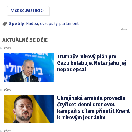
VÍCE SOUVISEJÍCÍCH
Spotify
,
Hudba
,
evropský parlament
AKTUÁLNĚ SE DĚJE
včera
Trumpův mírový plán pro
Gazu kolabuje. Netanjahu jej
nepodepsal
včera
Ukrajinská armáda provedla
čtyřicetidenní dronovou
kampaň s cílem přinutit Kreml
k mírovým jednáním
včera