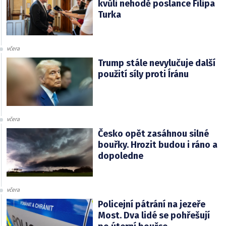
kvůli nehodě poslance Filipa
Turka
včera
Trump stále nevylučuje další
použití síly proti Íránu
včera
Česko opět zasáhnou silné
bouřky. Hrozit budou i ráno a
dopoledne
včera
Policejní pátrání na jezeře
Most. Dva lidé se pohřešují