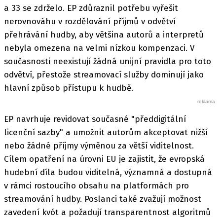
a 33 se zdrželo. EP zdůraznil potřebu vyřešit
nerovnováhu v rozdělování příjmů v odvětví
přehrávání hudby, aby většina autorů a interpretů
nebyla omezena na velmi nízkou kompenzaci. V
současnosti neexistují žádná unijní pravidla pro toto
odvětví, přestože streamovací služby dominují jako
hlavní způsob přístupu k hudbě.
EP navrhuje revidovat současné "předdigitální
licenční sazby" a umožnit autorům akceptovat nižší
nebo žádné příjmy výměnou za větší viditelnost.
Cílem opatření na úrovni EU je zajistit, že evropská
hudební díla budou viditelná, významná a dostupná
v rámci rostoucího obsahu na platformách pro
streamování hudby. Poslanci také zvažují možnost
zavedení kvót a požadují transparentnost algoritmů