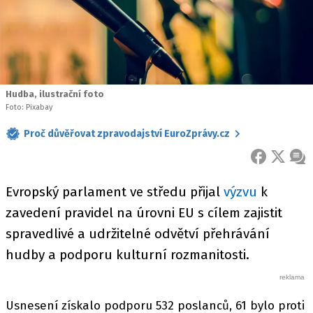
Hudba, ilustrační foto
Foto: Pixabay
Proč důvěřovat zpravodajství EuroZprávy.cz
FACEBOOK
X
ZPR
Evropský parlament ve středu přijal
výzvu
k
zavedení pravidel na úrovni EU s cílem zajistit
spravedlivé a udržitelné odvětví přehrávání
hudby a podporu kulturní rozmanitosti.
Usnesení získalo podporu 532 poslanců, 61 bylo proti