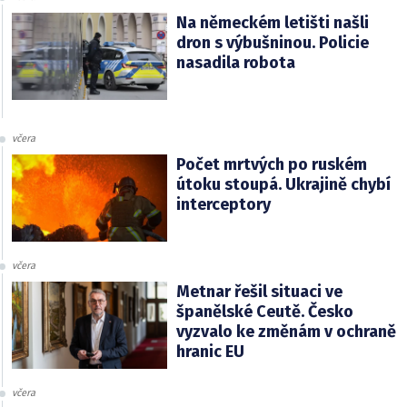
Na německém letišti našli
dron s výbušninou. Policie
nasadila robota
včera
Počet mrtvých po ruském
útoku stoupá. Ukrajině chybí
interceptory
včera
Metnar řešil situaci ve
španělské Ceutě. Česko
vyzvalo ke změnám v ochraně
hranic EU
včera