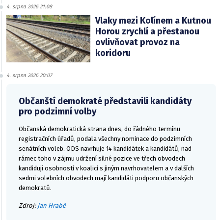
4. srpna 2026 21:08
Vlaky mezi Kolínem a Kutnou
Horou zrychlí a přestanou
ovlivňovat provoz na
koridoru
4. srpna 2026 20:07
Občanští demokraté představili kandidáty
pro podzimní volby
Občanská demokratická strana dnes, do řádného termínu
registračních úřadů, podala všechny nominace do podzimních
senátních voleb. ODS navrhuje 14 kandidátek a kandidátů, nad
rámec toho v zájmu udržení silné pozice ve třech obvodech
kandidují osobnosti v koalici s jiným navrhovatelem a v dalších
sedmi volebních obvodech mají kandidáti podporu občanských
demokratů.
Zdroj:
Jan Hrabě