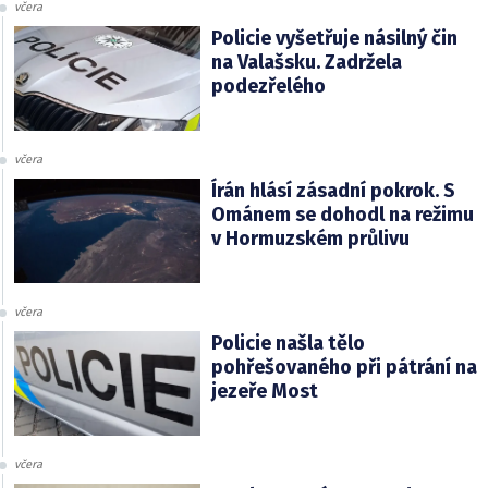
včera
Policie vyšetřuje násilný čin
na Valašsku. Zadržela
podezřelého
včera
Írán hlásí zásadní pokrok. S
Ománem se dohodl na režimu
v Hormuzském průlivu
včera
Policie našla tělo
pohřešovaného při pátrání na
jezeře Most
včera