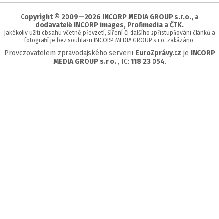
stránky
Copyright © 2009—2026 INCORP MEDIA GROUP s.r.o., a
dodavatelé INCORP images, Profimedia a ČTK.
Jakékoliv užití obsahu včetně převzetí, šíření či dalšího zpřístupňování článků a
fotografií je bez souhlasu INCORP MEDIA GROUP s.r.o. zakázáno.
Provozovatelem zpravodajského serveru
EuroZprávy.cz
je
INCORP
MEDIA GROUP s.r.o.
, IC:
118 23 054
.