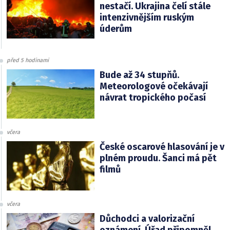
nestačí. Ukrajina čelí stále
intenzivnějším ruským
úderům
před 5 hodinami
Bude až 34 stupňů.
Meteorologové očekávají
návrat tropického počasí
včera
České oscarové hlasování je v
plném proudu. Šanci má pět
filmů
včera
Důchodci a valorizační