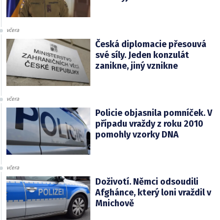
včera
Česká diplomacie přesouvá
své síly. Jeden konzulát
zanikne, jiný vznikne
včera
Policie objasnila pomníček. V
případu vraždy z roku 2010
pomohly vzorky DNA
včera
Doživotí. Němci odsoudili
Afghánce, který loni vraždil v
Mnichově