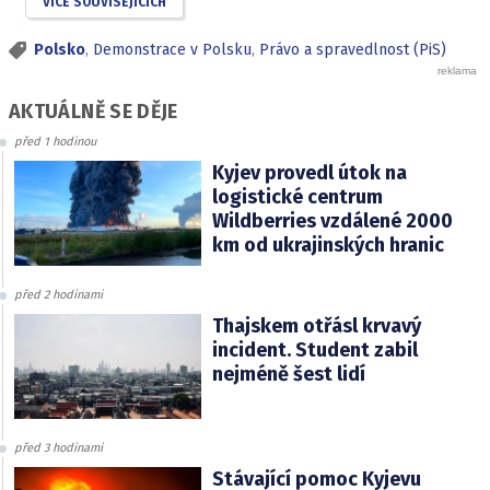
VÍCE SOUVISEJÍCÍCH
Polsko
,
Demonstrace v Polsku
,
Právo a spravedlnost (PiS)
AKTUÁLNĚ SE DĚJE
před 1 hodinou
Kyjev provedl útok na
logistické centrum
Wildberries vzdálené 2000
km od ukrajinských hranic
před 2 hodinami
Thajskem otřásl krvavý
incident. Student zabil
nejméně šest lidí
před 3 hodinami
Stávající pomoc Kyjevu