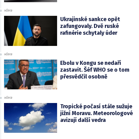
včera
Ukrajinské sankce opět
zafungovaly. Dvě ruské
rafinérie schytaly úder
včera
Ebolu v Kongu se nedaří
zastavit. Šéf WHO se o tom
přesvědčil osobně
včera
Tropické počasí stále sužuje
jižní Moravu. Meteorologové
avizují další vedra