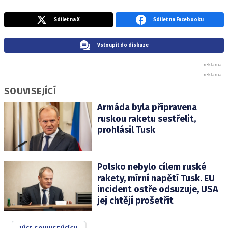
Sdílet na X
Sdílet na Facebooku
Vstoupit do diskuze
SOUVISEJÍCÍ
Armáda byla připravena
ruskou raketu sestřelit,
prohlásil Tusk
Polsko nebylo cílem ruské
rakety, mírní napětí Tusk. EU
incident ostře odsuzuje, USA
jej chtějí prošetřit