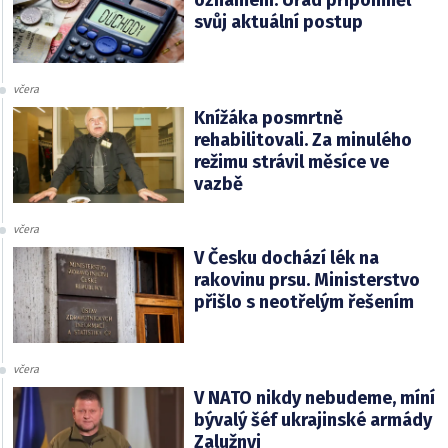
oznámení. Úřad připomněl
svůj aktuální postup
včera
Knížáka posmrtně
rehabilitovali. Za minulého
režimu strávil měsíce ve
vazbě
včera
V Česku dochází lék na
rakovinu prsu. Ministerstvo
přišlo s neotřelým řešením
včera
V NATO nikdy nebudeme, míní
bývalý šéf ukrajinské armády
Zalužnyj