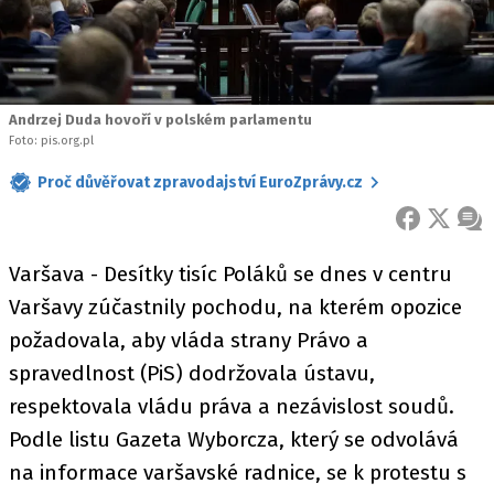
Andrzej Duda hovoří v polském parlamentu
Foto: pis.org.pl
Proč důvěřovat zpravodajství EuroZprávy.cz
FACEBOOK
X
ZPR
Varšava - Desítky tisíc Poláků se dnes v centru
Varšavy zúčastnily pochodu, na kterém opozice
požadovala, aby vláda strany Právo a
spravedlnost (PiS) dodržovala ústavu,
respektovala vládu práva a nezávislost soudů.
Podle listu Gazeta Wyborcza, který se odvolává
na informace varšavské radnice, se k protestu s