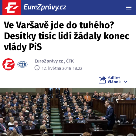
MEN
Ve Varšavě jde do tuhého?
Desítky tisíc lidí žádaly konec
vlády PiS
EuroZprávy.cz
,
ČTK
12. května 2018 18:22
Sdílet
článek