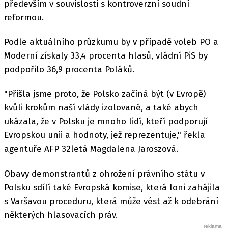
především v souvislosti s kontroverzní soudní
reformou.
Podle aktuálního průzkumu by v případě voleb PO a
Moderní získaly 33,4 procenta hlasů, vládní PiS by
podpořilo 36,9 procenta Poláků.
"Přišla jsme proto, že Polsko začíná být (v Evropě)
kvůli krokům naší vlády izolované, a také abych
ukázala, že v Polsku je mnoho lidí, kteří podporují
Evropskou unii a hodnoty, jež reprezentuje," řekla
agentuře AFP 32letá Magdalena Jaroszová.
Obavy demonstrantů z ohrožení právního státu v
Polsku sdílí také Evropská komise, která loni zahájila
s Varšavou proceduru, která může vést až k odebrání
některých hlasovacích práv.