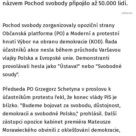
názvem Pochod svobody připojilo až 50.000 lidí.
Pochod svobody zorganizovaly opoziční strany
Občanská platforma (PO) a Moderní a protestní
hnutí Výbor na obranu demokracie (KOD). Řada
účastníků akce nesla během průchodu Varšavou
vlajky Polska a Evropské unie. Demonstranti
provolávali hesla jako "Ústava!" nebo "Svobodné
soudy".
Předseda PO Grzegorz Schetyna v proslovu k
účastníkům protestu řekl, že konec vlády PiS je
blízko. "Budeme bojovat za svobodu, důstojnost,
demokracii a svobodné Polsko," prohlásil. Další
zástupci opozice kabinet premiéra Mateusze
Morawieckého obvinili z oklešťování demokracie,