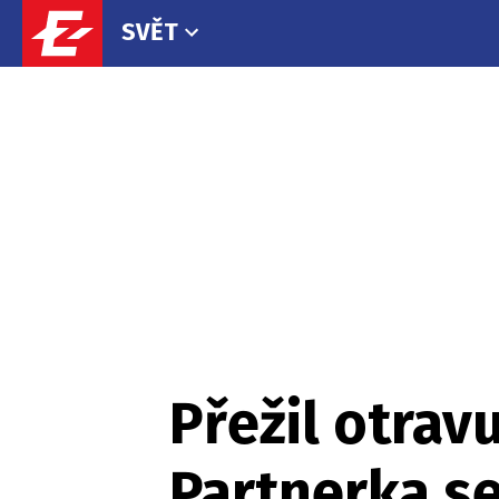
SVĚT
Přežil otrav
Partnerka se