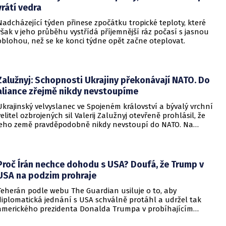
vrátí vedra
Nadcházející týden přinese zpočátku tropické teploty, které
však v jeho průběhu vystřídá příjemnější ráz počasí s jasnou
oblohou, než se ke konci týdne opět začne oteplovat.
Zalužnyj: Schopnosti Ukrajiny překonávají NATO. Do
aliance zřejmě nikdy nevstoupíme
Ukrajinský velvyslanec ve Spojeném království a bývalý vrchní
velitel ozbrojených sil Valerij Zalužnyj otevřeně prohlásil, že
jeho země pravděpodobně nikdy nevstoupí do NATO. Na
setkání s evropskými velvyslanci uvedl, že se v otázce členství
pohyboval celá léta, avšak současná realita ukazuje, že
alianční standardy jsou pro Kyjev v současné podobě
nedosažitelné.
Proč Írán nechce dohodu s USA? Doufá, že Trump v
USA na podzim prohraje
Teherán podle webu The Guardian usiluje o to, aby
diplomatická jednání s USA schválně protáhl a udržel tak
amerického prezidenta Donalda Trumpa v probíhajícím
konfliktu až do podzimních voleb do Kongresu. Cílem íránské