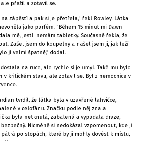
ale přežil a zotavil se.
la na zápěstí a pak si je přetřela," řekl Rowley. Látka
 nevoněla jako parfém. "Během 15 minut mi Dawn
žádala mě, jestli nemám tabletky. Současně řekla, že
out. Zašel jsem do koupelny a našel jsem ji, jak leží
lo jí velmi špatně," dodal.
dostala na ruce, ale rychle si je umyl. Také mu bylo
 v kritickém stavu, ale zotavil se. Byl z nemocnice v
rvence.
dian tvrdil, že látka byla v uzavřené lahvičce,
balené v celofánu. Značku podle něj znala
vička byla netknutá, zabalená a vypadala draze,
h bezpečný. Nicméně si nedokázal vzpomenout, kde ji
e pátrá po stopách, které by ji mohly dovést k místu,