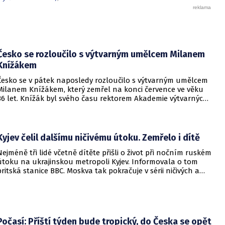
Česko se rozloučilo s výtvarným umělcem Milanem
Knížákem
Česko se v pátek naposledy rozloučilo s výtvarným umělcem
Milanem Knížákem, který zemřel na konci července ve věku
86 let. Knížák byl svého času rektorem Akademie výtvarných
umění a ředitelem Národní galerie.
Kyjev čelil dalšímu ničivému útoku. Zemřelo i dítě
Nejméně tři lidé včetně dítěte přišli o život při nočním ruském
útoku na ukrajinskou metropoli Kyjev. Informovala o tom
britská stanice BBC. Moskva tak pokračuje v sérii ničivých a
smrtících útoků na hlavní město sousední země.
Počasí: Příští týden bude tropický, do Česka se opět