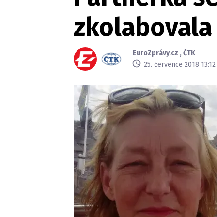
zkolabovala
EuroZprávy.cz
,
ČTK
25. července 2018 13:12