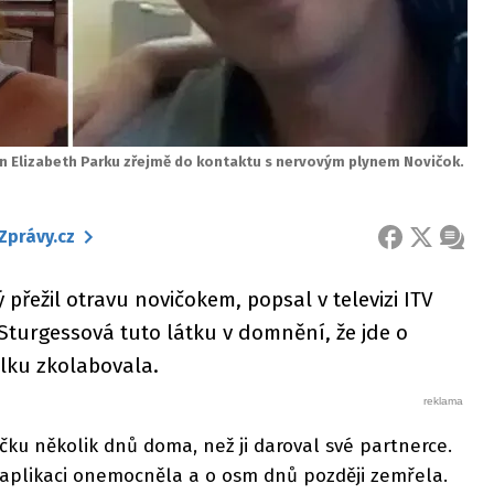
n Elizabeth Parku zřejmě do kontaktu s nervovým plynem Novičok.
Zprávy.cz
FACEBOOK
X
ZPRÁ
 přežil otravu novičokem, popsal v televizi ITV
Sturgessová tuto látku v domnění, že jde o
ilku zkolabovala.
ku několik dnů doma, než ji daroval své partnerce.
aplikaci onemocněla a o osm dnů později zemřela.