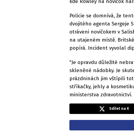
kde Rowley na novičok nara
Policie se domnívá, že ten
dvojitého agenta Sergeje Sk
otráveni novičokem v Salisb
na utajeném místě. Britské
popírá. Incident vyvolal di
"Je opravdu důležité nebra
skleněné nádobky. Je skuteč
prázdninách jim vštípili to
stříkačky, jehly a kosmetik
ministerstva zdravotnictví.
Sdílet na X