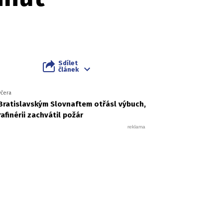
Sdílet
článek
včera
Bratislavským Slovnaftem otřásl výbuch,
rafinérii zachvátil požár