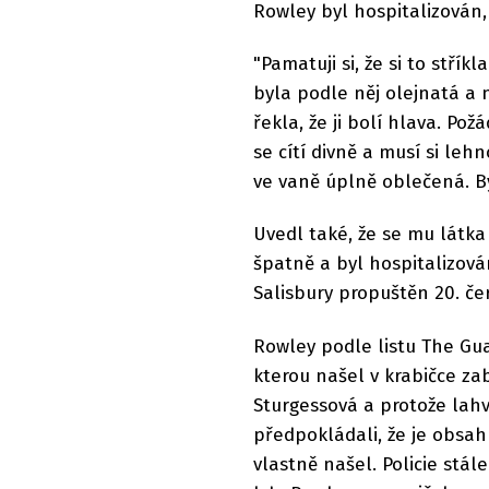
Rowley byl hospitalizován, 
"Pamatuji si, že si to střík
byla podle něj olejnatá a
řekla, že ji bolí hlava. Po
se cítí divně a musí si lehn
ve vaně úplně oblečená. By
Uvedl také, že se mu látka 
špatně a byl hospitalizován
Salisbury propuštěn 20. če
Rowley podle listu The Guar
kterou našel v krabičce za
Sturgessová a protože lah
předpokládali, že je obsa
vlastně našel. Policie stál