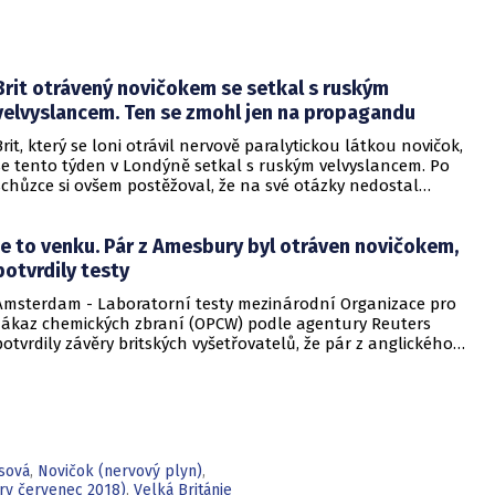
Brit otrávený novičokem se setkal s ruským
velvyslancem. Ten se zmohl jen na propagandu
Brit, který se loni otrávil nervově paralytickou látkou novičok,
se tento týden v Londýně setkal s ruským velvyslancem. Po
schůzce si ovšem postěžoval, že na své otázky nedostal
odpovědi. Podle Charlieho Rowleyho mu Alexandr Jakovenko
řekl, že novičok se nyní vyrábí jen v USA a v Česku. Rowley se
Je to venku. Pár z Amesbury byl otráven novičokem,
loni otrávil spolu se svou partnerkou nedlouho poté, co se s
nervově paralytickou látkou dostali do kontaktu i bývalý
potvrdily testy
ruský agent Sergej Skripal a jeho dcera Julije.
Amsterdam - Laboratorní testy mezinárodní Organizace pro
zákaz chemických zbraní (OPCW) podle agentury Reuters
potvrdily závěry britských vyšetřovatelů, že pár z anglického
Amesbury byl koncem června otráven nervově paralytickou
látkou typu novičok. Toxické látce byli vystaveni
pětačtyřicetiletý Charlie Rowley a o rok mladší Dawn
Sturgessová, která později zemřela.
sová
,
Novičok (nervový plyn)
,
ry červenec 2018)
,
Velká Británie