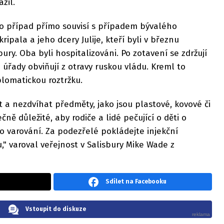
zil.
to případ přímo souvisí s případem bývalého
ripala a jeho dcery Julije, kteří byli v březnu
ury. Oba byli hospitalizováni. Po zotavení se zdržují
 úřady obviňují z otravy ruskou vládu. Kreml to
plomatickou roztržku.
t a nezdvíhat předměty, jako jsou plastové, kovové či
ně důležité, aby rodiče a lidé pečující o děti o
to varování. Za podezřelé pokládejte injekční
u," varoval veřejnost v Salisbury Mike Wade z
Sdílet na Facebooku
Vstoupit do diskuze