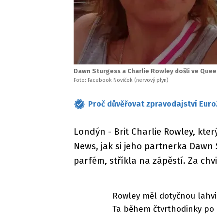
Dawn Sturgess a Charlie Rowley došli ve Quee
Foto: Facebook Novičok (nervový plyn)
Proč důvěřovat zpravodajství Euro
Londýn - Brit Charlie Rowley, který
News, jak si jeho partnerka Dawn 
parfém, stříkla na zápěstí. Za chv
Rowley měl dotyčnou lahvič
Ta během čtvrthodinky po 