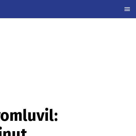
MEN
omluvil:
inut