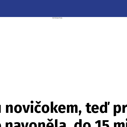
u novičokem, teď pr
 navoněla, do 15 m