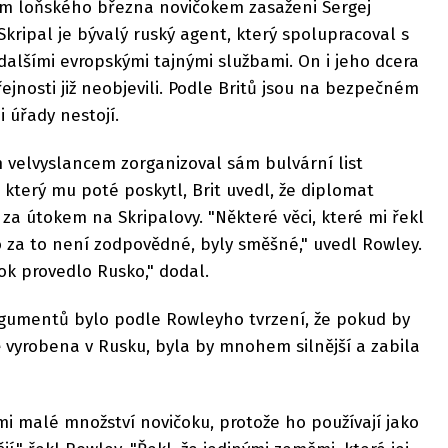
kem loňského března novičokem zasaženi Sergej
. Skripal je bývalý ruský agent, který spolupracoval s
 dalšími evropskými tajnými službami. On i jeho dcera
řejnosti již neobjevili. Podle Britů jsou na bezpečném
 úřady nestojí.
 velvyslancem zorganizoval sám bulvární list
 který mu poté poskytl, Brit uvedl, že diplomat
za útokem na Skripalovy. "Některé věci, které mi řekl
 za to není zodpovědné, byly směšné," uvedl Rowley.
tok provedlo Rusko," dodal.
gumentů bylo podle Rowleyho tvrzení, že pokud by
 vyrobena v Rusku, byla by mnohem silnější a zabila
mi malé množství novičoku, protože ho používají jako