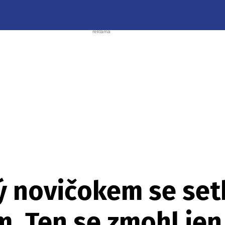
ý novičokem se set
. Ten se zmohl jen