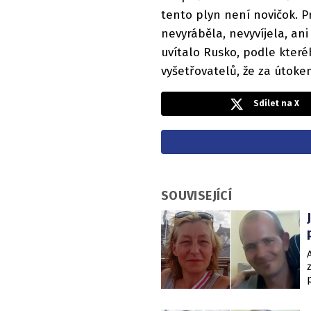
tento plyn není novičok. P
nevyráběla, nevyvíjela, an
uvítalo Rusko, podle které
vyšetřovatelů, že za útoke
Sdílet na X
SOUVISEJÍCÍ