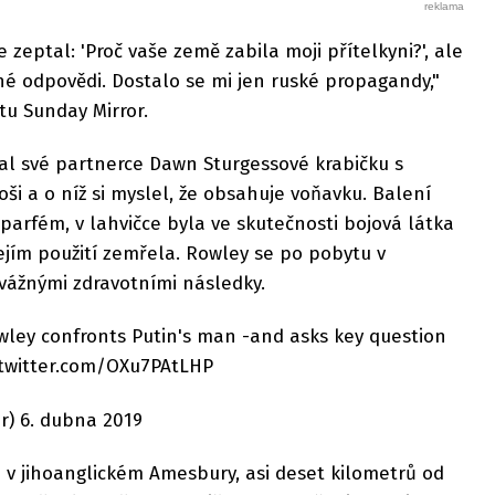
e zeptal: 'Proč vaše země zabila moji přítelkyni?', ale
é odpovědi. Dostalo se mi jen ruské propagandy,"
tu Sunday Mirror.
al své partnerce Dawn Sturgessové krabičku s
oši a o níž si myslel, že obsahuje voňavku. Balení
arfém, v lahvičce byla ve skutečnosti bojová látka
ejím použití zemřela. Rowley se po pobytu v
 vážnými zdravotními následky.
wley confronts Putin's man -and asks key question
c.twitter.com/OXu7PAtLHP
or) 6. dubna 2019
i v jihoanglickém Amesbury, asi deset kilometrů od