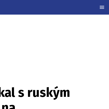
MEN
kal s ruským
 na