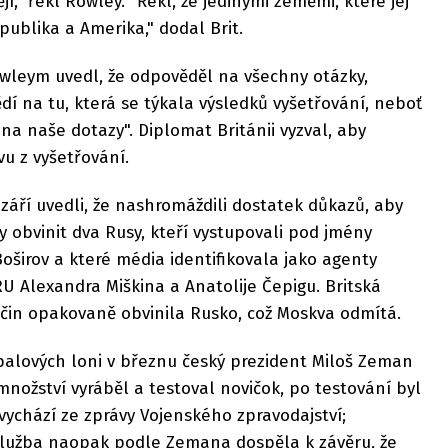
jí," řekl Rowley. "Řekl, že jedinými zeměmi, které jej
epublika a Amerika," dodal Brit.
wleym uvedl, že odpověděl na všechny otázky,
í na tu, která se týkala výsledků vyšetřování, neboť
na naše dotazy". Diplomat Británii vyzval, aby
vu z vyšetřování.
v září uvedli, že nashromáždili dostatek důkazů, aby
y obvinit dva Rusy, kteří vystupovali pod jmény
oširov a které média identifikovala jako agenty
U Alexandra Miškina a Anatolije Čepigu. Britská
 čin opakovaně obvinila Rusko, což Moskva odmítá.
ripalových loni v březnu český prezident Miloš Zeman
množství vyráběl a testoval novičok, po testování byl
vychází ze zprávy Vojenského zpravodajství;
lužba naopak podle Zemana dospěla k závěru, že