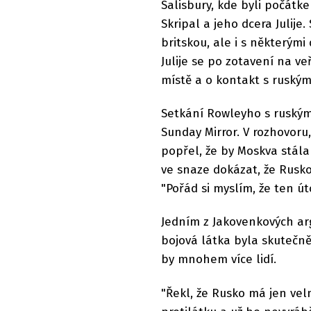
Salisbury, kde byli počát
Skripal a jeho dcera Julije
britskou, ale i s některými
Julije se po zotavení na ve
místě a o kontakt s ruskými
Setkání Rowleyho s ruským
Sunday Mirror. V rozhovoru,
popřel, že by Moskva stála 
ve snaze dokázat, že Rusko
"Pořád si myslím, že ten ú
Jedním z Jakovenkových ar
bojová látka byla skutečně
by mnohem více lidí.
"Řekl, že Rusko má jen vel