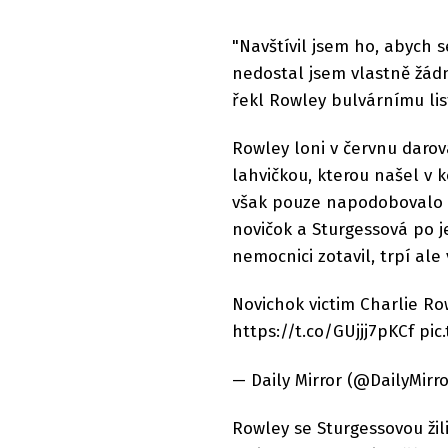
"Navštívil jsem ho, abych s
nedostal jsem vlastně žádn
řekl Rowley bulvárnímu lis
Rowley loni v červnu darov
lahvičkou, kterou našel v k
však pouze napodobovalo p
novičok a Sturgessová po j
nemocnici zotavil, trpí ale
Novichok victim Charlie Ro
https://t.co/GUjjj7pKCf pi
— Daily Mirror (@DailyMirr
Rowley se Sturgessovou žil