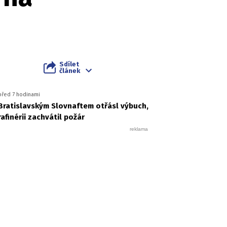
Sdílet
článek
před 7 hodinami
Bratislavským Slovnaftem otřásl výbuch,
rafinérii zachvátil požár