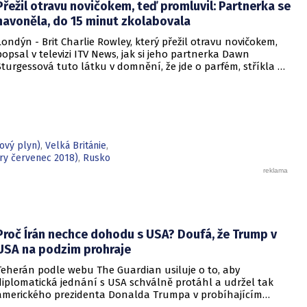
Přežil otravu novičokem, teď promluvil: Partnerka se
pětačtyřicetiletý Charlie Rowley a o rok mladší Dawn
Sturgessová, která později zemřela.
navoněla, do 15 minut zkolabovala
Londýn - Brit Charlie Rowley, který přežil otravu novičokem,
popsal v televizi ITV News, jak si jeho partnerka Dawn
Sturgessová tuto látku v domnění, že jde o parfém, stříkla na
zápěstí. Za chvilku zkolabovala.
ový plyn)
,
Velká Británie
,
ry červenec 2018)
,
Rusko
Proč Írán nechce dohodu s USA? Doufá, že Trump v
USA na podzim prohraje
Teherán podle webu The Guardian usiluje o to, aby
diplomatická jednání s USA schválně protáhl a udržel tak
amerického prezidenta Donalda Trumpa v probíhajícím