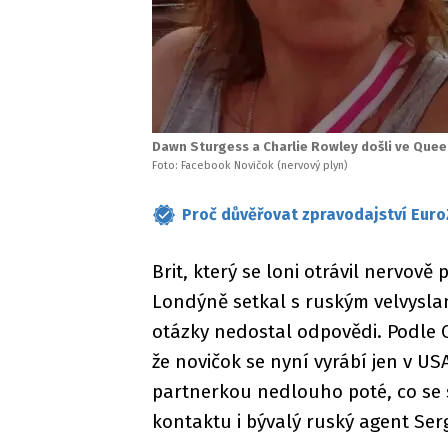
Dawn Sturgess a Charlie Rowley došli ve Quee
Foto: Facebook Novičok (nervový plyn)
Proč důvěřovat zpravodajství Euro
Brit, který se loni otrávil nervově
Londýně setkal s ruským velvyslan
otázky nedostal odpovědi. Podle 
že novičok se nyní vyrábí jen v US
partnerkou nedlouho poté, co se s
kontaktu i bývalý ruský agent Serge