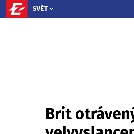
SVĚT
Brit otráven
velvyslancem