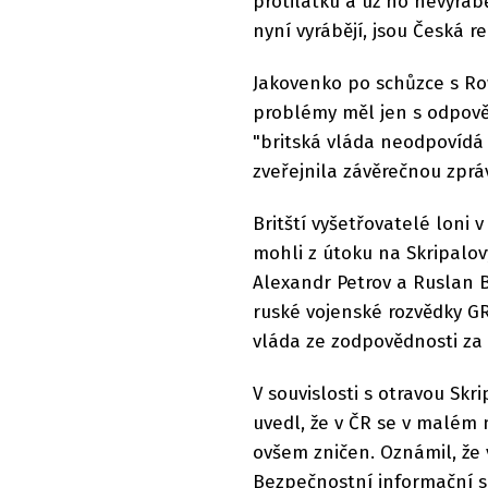
protilátku a už ho nevyrábě
nyní vyrábějí, jsou Česká r
Jakovenko po schůzce s Ro
problémy měl jen s odpověd
"britská vláda neodpovídá 
zveřejnila závěrečnou zprá
Britští vyšetřovatelé loni 
mohli z útoku na Skripalov
Alexandr Petrov a Ruslan B
ruské vojenské rozvědky GR
vláda ze zodpovědnosti za
V souvislosti s otravou Sk
uvedl, že v ČR se v malém 
ovšem zničen. Oznámil, že 
Bezpečnostní informační s