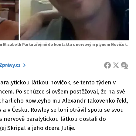
n Elizabeth Parku zřejmě do kontaktu s nervovým plynem Novičok.
Zprávy.cz
FACEBOOK
X
ZPRÁ
 paralytickou látkou novičok, se tento týden v
cem. Po schůzce si ovšem postěžoval, že na své
Charlieho Rowleyho mu Alexandr Jakovenko řekl,
A a v Česku. Rowley se loni otrávil spolu se svou
 nervově paralytickou látkou dostali do
j Skripal a jeho dcera Julije.