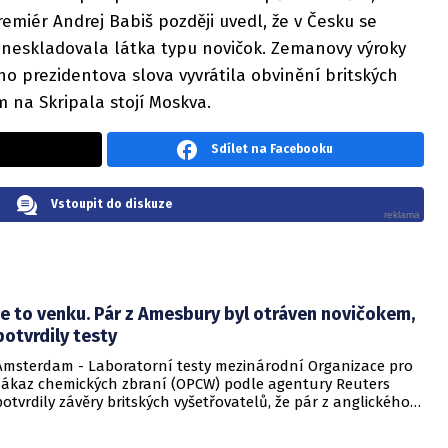
remiér Andrej Babiš později uvedl, že v Česku se
i neskladovala látka typu novičok. Zemanovy výroky
ho prezidentova slova vyvrátila obvinění britských
m na Skripala stojí Moskva.
Sdílet na Facebooku
Vstoupit do diskuze
Je to venku. Pár z Amesbury byl otráven novičokem,
potvrdily testy
Amsterdam - Laboratorní testy mezinárodní Organizace pro
zákaz chemických zbraní (OPCW) podle agentury Reuters
potvrdily závěry britských vyšetřovatelů, že pár z anglického
Amesbury byl koncem června otráven nervově paralytickou
látkou typu novičok. Toxické látce byli vystaveni