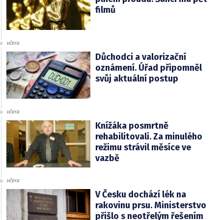
filmů
včera
Důchodci a valorizační
oznámení. Úřad připomněl
svůj aktuální postup
včera
Knížáka posmrtně
rehabilitovali. Za minulého
režimu strávil měsíce ve
vazbě
včera
V Česku dochází lék na
rakovinu prsu. Ministerstvo
přišlo s neotřelým řešením