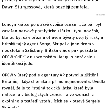
Dawn Sturgessová, která později zemřela.
Londýn krátce po otravě dvojice oznámil, že pár byl
zasažen nervově paralytickou látkou typu novičok,
kterou byl už v březnu otráven bývalý dvojitý ruský a
britský tajný agent Sergej Skripal a jeho dcera v
nedalekém Salisbury. Britská vláda pak požádala
OPCW sídlící v nizozemském Haagu o nezávislou
identifikaci jedu.
OPCW v úterý podle agentury AP potvrdila zjištění
Británie, i když chemikálii přímo nejmenovala. Uvedla
rovněž, že je to "stejná toxická látka, která byla
nalezena v biologických vzorcích a ve vzorcích z
okolního prostředí vztahujících se k otravě Sergeje
Skripala".