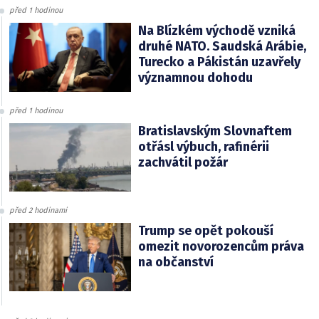
před 1 hodinou
Na Blízkém východě vzniká
druhé NATO. Saudská Arábie,
Turecko a Pákistán uzavřely
významnou dohodu
před 1 hodinou
Bratislavským Slovnaftem
otřásl výbuch, rafinérii
zachvátil požár
před 2 hodinami
Trump se opět pokouší
omezit novorozencům práva
na občanství