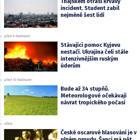
Thajskem otřásl krvavý
incident. Student zabil
nejméně šest lidí
před 8 hodinami
Stávající pomoc Kyjevu
nestačí. Ukrajina čelí stále
intenzivnějším ruským
úderům
před 10 hodinami
Bude až 34 stupňů.
Meteorologové očekávají
návrat tropického počasí
včera
České oscarové hlasování je v
plném proudu. Šanci má pět