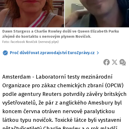
Dawn Sturgess a Charlie Rowley došli ve Queen Elizabeth Parku
zřejmě do kontaktu s nervovým plynem Novičok.
Foto: Facebook Novičok (nervový plyn)
Proč důvěřovat zpravodajství EuroZprávy.cz
FACEBOOK
X
ZPR
Amsterdam - Laboratorní testy mezinárodní
Organizace pro zákaz chemických zbraní (OPCW)
podle agentury Reuters potvrdily závěry britských
vyšetřovatelů, že pár z anglického Amesbury byl
koncem června otráven nervově paralytickou
látkou typu novičok. Toxické látce byli vystaveni
pětačtyřicetiletý Charlie Rowley a o rok mladší