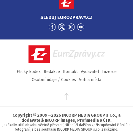
SLEDUJ EUROZPRÁVY.CZ
Přejít
Přejít
Přejít
Přejít
na
na
na
na
Facebook
Twitter
Instagram
YouTube
EuroZprávy.cz
Etický kodex
Redakce
Kontakt
Vydavatel
Inzerce
Osobní údaje / Cookies
Volná místa
Přejít
na
začátek
stránky
Copyright © 2009—2026 INCORP MEDIA GROUP s.r.o., a
dodavatelé INCORP images, Profimedia a ČTK.
Jakékoliv užití obsahu včetně převzetí, šíření či dalšího zpřístupňování článků a
fotografií je bez souhlasu INCORP MEDIA GROUP s.r.o. zakázáno.