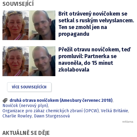
SOUVISEJÍCÍ
Brit otrávený novičokem se
setkal s ruským velvyslancem.
Ten se zmohl jen na
propagandu
Přežil otravu novičokem, teď
promluvil: Partnerka se
navoněla, do 15 minut
zkolabovala
VÍCE SOUVISEJÍCÍCH
druhá otrava novičokem (Amesbury červenec 2018)
,
Novičok (nervový plyn)
,
Organizace pro zákaz chemických zbraní (OPCW)
,
Velká Británie
,
Charlie Rowley
,
Dawn Sturgessová
AKTUÁLNĚ SE DĚJE