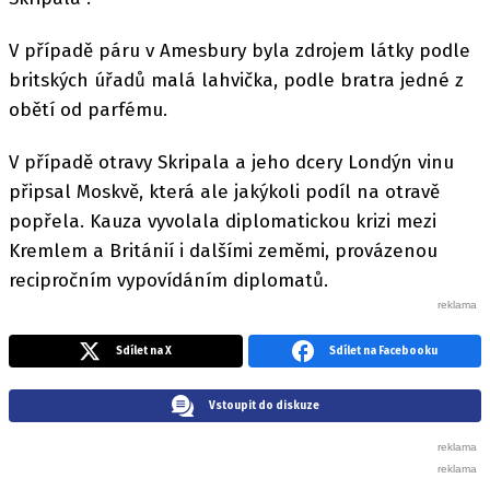
V případě páru v Amesbury byla zdrojem látky podle
britských úřadů malá lahvička, podle bratra jedné z
obětí od parfému.
V případě otravy Skripala a jeho dcery Londýn vinu
připsal Moskvě, která ale jakýkoli podíl na otravě
popřela. Kauza vyvolala diplomatickou krizi mezi
Kremlem a Británií i dalšími zeměmi, provázenou
recipročním vypovídáním diplomatů.
Sdílet na X
Sdílet na Facebooku
Vstoupit do diskuze