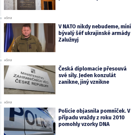
včera
V NATO nikdy nebudeme, míní
bývalý šéf ukrajinské armády
Zalužnyj
včera
Česká diplomacie přesouvá
své síly. Jeden konzulát
zanikne, jiný vznikne
včera
Policie objasnila pomníček. V
případu vraždy z roku 2010
pomohly vzorky DNA