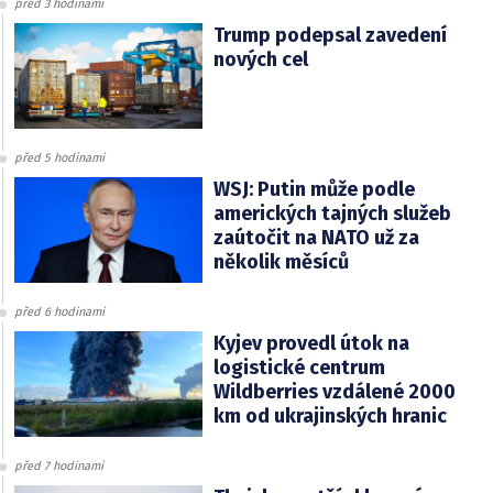
před 3 hodinami
Trump podepsal zavedení
nových cel
před 5 hodinami
WSJ: Putin může podle
amerických tajných služeb
zaútočit na NATO už za
několik měsíců
před 6 hodinami
Kyjev provedl útok na
logistické centrum
Wildberries vzdálené 2000
km od ukrajinských hranic
před 7 hodinami