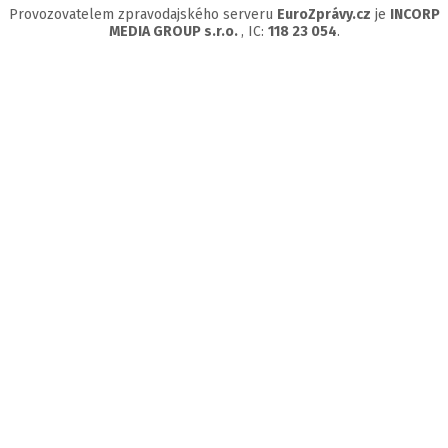
Provozovatelem zpravodajského serveru
EuroZprávy.cz
je
INCORP
MEDIA GROUP s.r.o.
, IC:
118 23 054
.