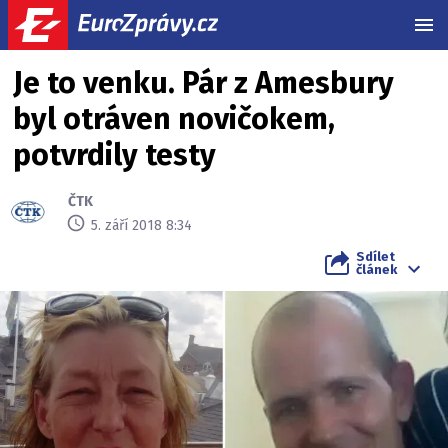
MEN
Je to venku. Pár z Amesbury
byl otráven novičokem,
potvrdily testy
ČTK
5. září 2018 8:34
Sdílet
článek