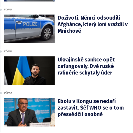
včera
Doživotí. Němci odsoudili
Afghánce, který loni vraždil v
Mnichově
včera
Ukrajinské sankce opět
zafungovaly. Dvě ruské
rafinérie schytaly úder
včera
Ebolu v Kongu se nedaří
zastavit. Šéf WHO se o tom
přesvědčil osobně