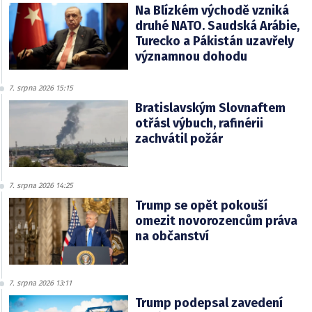
Na Blízkém východě vzniká
druhé NATO. Saudská Arábie,
Turecko a Pákistán uzavřely
významnou dohodu
7. srpna 2026 15:15
Bratislavským Slovnaftem
otřásl výbuch, rafinérii
zachvátil požár
7. srpna 2026 14:25
Trump se opět pokouší
omezit novorozencům práva
na občanství
7. srpna 2026 13:11
Trump podepsal zavedení