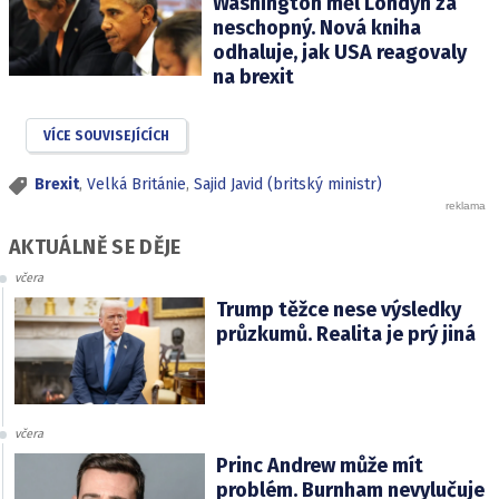
Washington měl Londýn za
neschopný. Nová kniha
odhaluje, jak USA reagovaly
na brexit
VÍCE SOUVISEJÍCÍCH
Brexit
,
Velká Británie
,
Sajid Javid (britský ministr)
AKTUÁLNĚ SE DĚJE
včera
Trump těžce nese výsledky
průzkumů. Realita je prý jiná
včera
Princ Andrew může mít
problém. Burnham nevylučuje