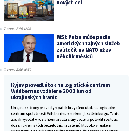
nových cel
7. srpna 2026 12:00
WSJ: Putin může podle
amerických tajných služeb
zaútočit na NATO už za
několik měsíců
7. srpna 2026 10:50
Kyjev provedl útok na logistické centrum
Wildberries vzdálené 2000 km od
ukrajinských hranic
Ukrajinské drony provedly v pátek brzy ráno útok na logistické
centrum společnosti Wildberries v ruském Jekatěrinburgu. Tento
zásah vyvolal v rozlehlém areálu silný požár a potvrdil rostoucí
dosah ukrajinských bezpilotních systémů hluboko v ruském