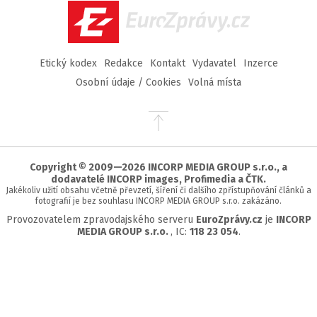
EuroZprávy.cz
Etický kodex
Redakce
Kontakt
Vydavatel
Inzerce
Osobní údaje / Cookies
Volná místa
Přejít
na
začátek
stránky
Copyright © 2009—2026 INCORP MEDIA GROUP s.r.o., a
dodavatelé INCORP images, Profimedia a ČTK.
Jakékoliv užití obsahu včetně převzetí, šíření či dalšího zpřístupňování článků a
fotografií je bez souhlasu INCORP MEDIA GROUP s.r.o. zakázáno.
Provozovatelem zpravodajského serveru
EuroZprávy.cz
je
INCORP
MEDIA GROUP s.r.o.
, IC:
118 23 054
.