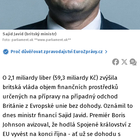
Sajid Javid (britský ministr)
Foto: parliament.uk **www.parliament.uk**
Proč důvěřovat zpravodajství EuroZprávy.cz
FACEBOOK
X
ZPR
O 2,1 miliardy liber (59,3 miliardy Kč) zvýšila
britská vláda objem finančních prostředků
určených na přípravy na případný odchod
Británie z Evropské unie bez dohody. Oznámil to
dnes ministr financí Sajid Javid. Premiér Boris
Johnson avizoval, že hodlá Spojené království z
EU vyvést na konci října - ať už se dohodu s