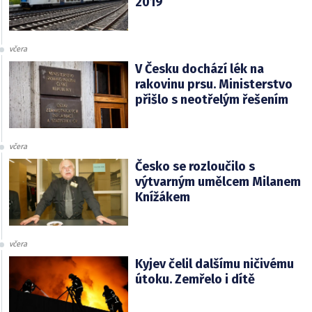
2019
včera
V Česku dochází lék na
rakovinu prsu. Ministerstvo
přišlo s neotřelým řešením
včera
Česko se rozloučilo s
výtvarným umělcem Milanem
Knížákem
včera
Kyjev čelil dalšímu ničivému
útoku. Zemřelo i dítě