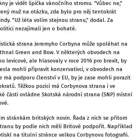
okny je vidět špička vánočního stromu. "Vůbec ne,"
ený muž na otázku, zda bylo pro něj tentokrát
indy. "Už léta volím stejnou stranu," dodal. Za
olitici nezajímali jen o bohaté.
istická strana Jeremyho Corbyna může spoléhat na
ethnal Green and Bow. V některých obvodech na
ou levicové, ale hlasovaly v roce 2016 pro brexit, by
esla mohli připravit konzervativci, v obvodech na
de má podporu členství v EU, by je zase mohli porazit
kratů. Těžkou pozici má Corbynova strana i ve
lké části ovládne Skotská národní strana (SNP) místní
ové.
ím stránkám britských novin. Řada z nich se přitom
stranu by podle nich měli Britové podpořit. Například
otiskl na titulní stránce velkou Corbynovu fotografii.