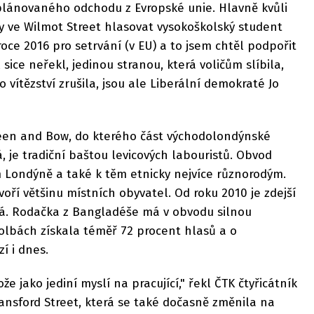
 plánovaného odchodu z Evropské unie. Hlavně kvůli
ly ve Wilmot Street hlasovat vysokoškolský student
roce 2016 pro setrvání (v EU) a to jsem chtěl podpořit
l sice neřekl, jedinou stranou, která voličům slíbila,
o vítězství zrušila, jsou ale Liberální demokraté Jo
een and Bow, do kterého část východolondýnské
, je tradiční baštou levicových labouristů. Obvod
m Londýně a také k těm etnicky nejvíce různorodým.
tvoří většinu místních obyvatel. Od roku 2010 je zdejší
á. Rodačka z Bangladéše má v obvodu silnou
olbách získala téměř 72 procent hlasů a o
í i dnes.
ože jako jediní myslí na pracující," řekl ČTK čtyřicátník
Mansford Street, která se také dočasně změnila na