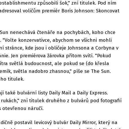
establishmentu způsobili šok," zní titulek. Pod ním
u adresoval voličům premiér Boris Johnson: Skoncovat
he Sun nenechává čtenáře na pochybách, koho chce
. "Volte konzervativce, abychom se všichni mohli
ní stránce, kde jsou i obličeje Johnsona a Corbyna v
ie. Jen premiérova žárovka přitom svítí. "Pokud
zítra světlá budoucnost, ale pokud se (do křesla
emík, světla nadobro zhasnou," píše se The Sun.
ho titulek.
 také bulvární listy Daily Mail a Daily Express.
h rukách," zní titulek druhého z bulvárů pod fotografií
s otevřenou náručí.
dičně postavil levicový bulvár Daily Mirror, který na