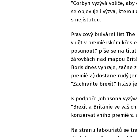
"Corbyn vyzývá voliče, aby 
se objevuje i výzva, ktero
s nejistotou.
Pravicový bulvární list T
vidět v premiérském křesle
posunout," píše se na titul
žárovkách nad mapou Britán
Boris dnes vyhraje, začne 
premiéra) dostane rudý Jer
"Zachraňte brexit," hlásá je
K podpoře Johnsona vyzývají
"Brexit a Británie ve vašic
konzervativního premiéra 
Na stranu labouristů se tra