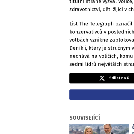
titulní straně vyzval voliče
zdravotnictví, děti žijící v
List The Telegraph označil
konzervativců v posledních
volbách vznikne zablokova
Deník i, který je stručným
nechává na voličích, komu d
sedmi lídrů největších stra
Sdílet na X
SOUVISEJÍCÍ