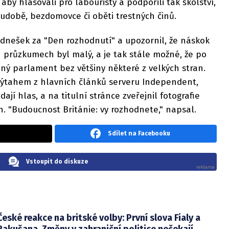
, aby hlasovali pro labouristy a podpořili tak školství,
 chudobě, bezdomovce či oběti trestných činů.
 dnešek za "Den rozhodnutí" a upozornil, že náskok
 průzkumech byl malý, a je tak stále možné, že po
ný parlament bez většiny některé z velkých stran.
 výtahem z hlavních článků serveru Independent,
ají hlas, a na titulní stránce zveřejnil fotografie
n. "Budoucnost Británie: vy rozhodnete," napsal.
Sdílet na Facebooku
Vstoupit do diskuze
České reakce na britské volby: První slova Fialy a
Rakušana. Změny v zahraniční politice nečekají