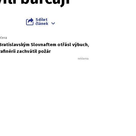
Sdílet
článek
včera
Bratislavským Slovnaftem otřásl výbuch,
rafinérii zachvátil požár