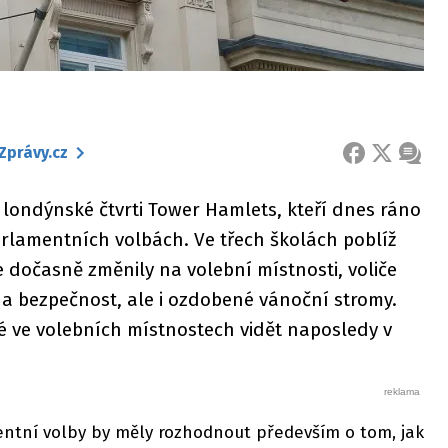
Zprávy.cz
FACEBOOK
X
ZPRÁ
 londýnské čtvrti Tower Hamlets, kteří dnes ráno
arlamentních volbách. Ve třech školách poblíž
e dočasně změnily na volební místnosti, voliče
í na bezpečnost, ale i ozdobené vánoční stromy.
é ve volebních místnostech vidět naposledy v
ntní volby by měly rozhodnout především o tom, jak