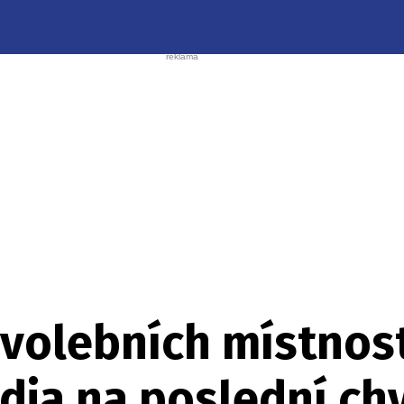
e volebních místno
ia na poslední chví