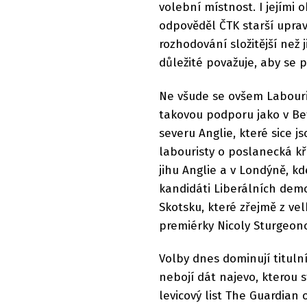
volební místnost. I jejími 
odpověděl ČTK starší uprav
rozhodování složitější než j
důležité považuje, aby se p
Ne všude se ovšem Labour
takovou podporu jako v B
severu Anglie, které sice js
labouristy o poslanecká kř
jihu Anglie a v Londýně, k
kandidáti Liberálních demo
Skotsku, které zřejmě z ve
premiérky Nicoly Sturgeon
Volby dnes dominují tituln
nebojí dát najevo, kterou 
levicový list The Guardian 