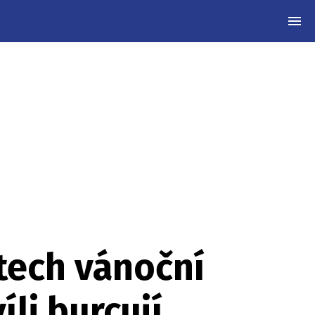
MEN
stech vánoční
li burcují