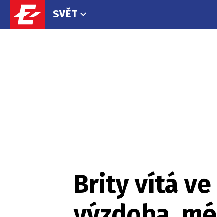
SVĚT
Brity vítá v
výzdoba, méd