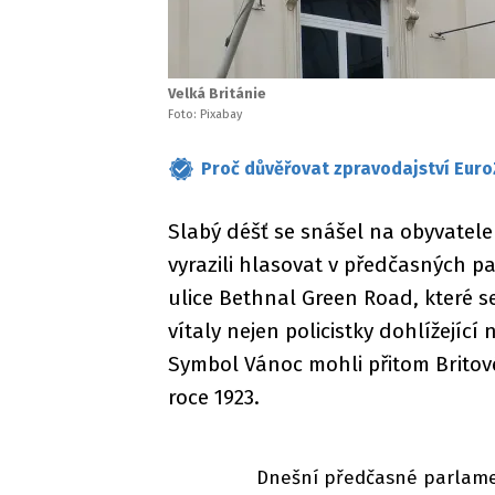
Velká Británie
Foto: Pixabay
Proč důvěřovat zpravodajství Euro
Slabý déšť se snášel na obyvatele
vyrazili hlasovat v předčasných p
ulice Bethnal Green Road, které s
vítaly nejen policistky dohlížejíc
Symbol Vánoc mohli přitom Britov
roce 1923.
Dnešní předčasné parlame