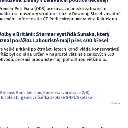
Premiér Petr Fiala (ODS) očekává, že britská zahraniční
politika se navzdory střídání stráží v Downing Street zásadně
nezmění, informovala ČT. Podle vicepremiéra Víta Rakušana
(STAN) dopadly volby na Ostrovech podle očekávání. Ve Velké
Británii po čtrnácti letech končí vláda konzervativců,
Volby v Británii: Starmer vystřídá Sunaka, který
pohodlnou většinu získali labouristé. Novým premiérem
bude Keir Starmer.
uznal porážku. Labouristé mají přes 400 křesel
Ve Velké Británii po čtrnácti letech končí vláda konzervativců.
Vítěz byl do rána určen v naprosté většině z celkových 650
obvodů, přičemž labouristé mají pohodlnou většinu o
nejméně 100 křesel, uvedla televize Sky News. Současný
premiér Rishi Sunak uznal porážku a pogratuloval lídrovi
opozice Keiru Starmerovi, který se stane příštím předsedou
britské vlády.
Británie
,
Boris Johnson
,
Konzervativní strana (VB)
,
,
Nicola Sturgeonová (šéfka skotské SNP)
,
Skotsko