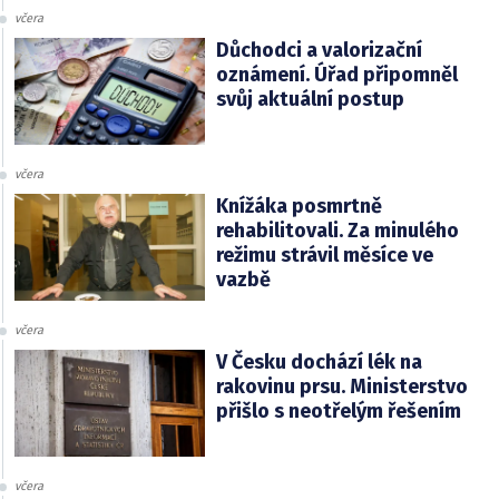
včera
Důchodci a valorizační
oznámení. Úřad připomněl
svůj aktuální postup
včera
Knížáka posmrtně
rehabilitovali. Za minulého
režimu strávil měsíce ve
vazbě
včera
V Česku dochází lék na
rakovinu prsu. Ministerstvo
přišlo s neotřelým řešením
včera