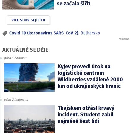
se začala šířit
VÍCE SOUVISEJÍCÍCH
Covid-19 (koronavirus SARS-CoV-2)
,
Bulharsko
AKTUÁLNĚ SE DĚJE
před 1 hodinou
Kyjev provedl útok na
logistické centrum
Wildberries vzdálené 2000
km od ukrajinských hranic
před 2 hodinami
Thajskem otřásl krvavý
incident. Student zabil
nejméně šest lidí