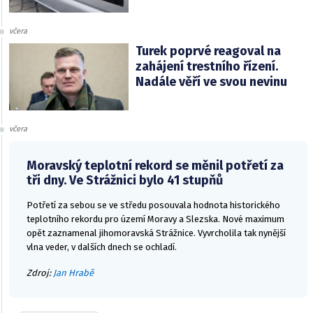
včera
Turek poprvé reagoval na
zahájení trestního řízení.
Nadále věří ve svou nevinu
včera
Moravský teplotní rekord se měnil potřetí za
tři dny. Ve Strážnici bylo 41 stupňů
Potřetí za sebou se ve středu posouvala hodnota historického
teplotního rekordu pro území Moravy a Slezska. Nové maximum
opět zaznamenal jihomoravská Strážnice. Vyvrcholila tak nynější
vlna veder, v dalších dnech se ochladí.
Zdroj:
Jan Hrabě