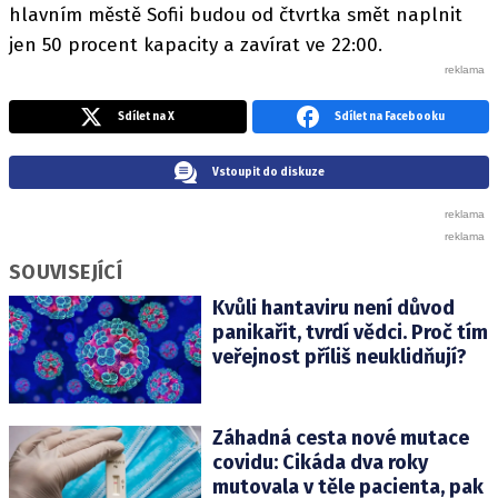
hlavním městě Sofii budou od čtvrtka smět naplnit
jen 50 procent kapacity a zavírat ve 22:00.
Sdílet na X
Sdílet na Facebooku
Vstoupit do diskuze
SOUVISEJÍCÍ
Kvůli hantaviru není důvod
panikařit, tvrdí vědci. Proč tím
veřejnost příliš neuklidňují?
Záhadná cesta nové mutace
covidu: Cikáda dva roky
mutovala v těle pacienta, pak