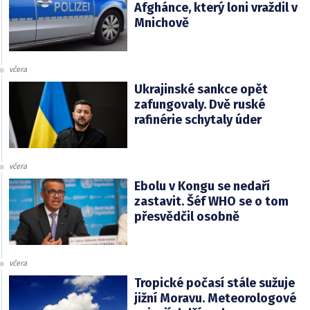
Afghánce, který loni vraždil v
Mnichově
včera
Ukrajinské sankce opět
zafungovaly. Dvě ruské
rafinérie schytaly úder
včera
Ebolu v Kongu se nedaří
zastavit. Šéf WHO se o tom
přesvědčil osobně
včera
Tropické počasí stále sužuje
jižní Moravu. Meteorologové