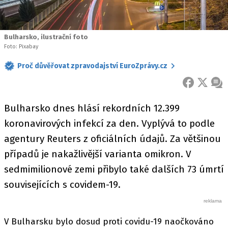
Bulharsko, ilustrační foto
Foto: Pixabay
Proč důvěřovat zpravodajství EuroZprávy.cz
FACEBOOK
X
ZPR
Bulharsko dnes hlásí rekordních 12.399
koronavirových infekcí za den. Vyplývá to podle
agentury Reuters z oficiálních údajů. Za většinou
případů je nakažlivější varianta omikron. V
sedmimilionové zemi přibylo také dalších 73 úmrtí
souvisejících s covidem-19.
V Bulharsku bylo dosud proti covidu-19 naočkováno