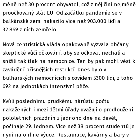
méně než 30 procent obyvatel, což z něj činí nejméně
proočkovaný stát EU. Od začátku pandemie se v
balkánské zemi nakazilo více než 903.000 lidí a
32.869 z nich zemřelo.
Nová centristická vláda opakovaně vyzvala občany
skeptické vůči očkování, aby se očkovat nechali a
snížili tak tlak na nemocnice. Ten by pak mohl vést k
zavádění přísnějších restrikcí. Dnes bylo v
bulharských nemocnicích s covidem 5300 lidí, z toho
692 na jednotkách intenzivní péče.
Kvůli poslednímu prudkému nárůstu počtu
nakažených i mezi dětmi úřady uvažují o prodloužení
pololetních prázdnin z jednoho dne na devět,
počínaje 29. lednem. Více než 38 procent studentů je
nyní na online výuce. Restaurace, kavárny a bary v