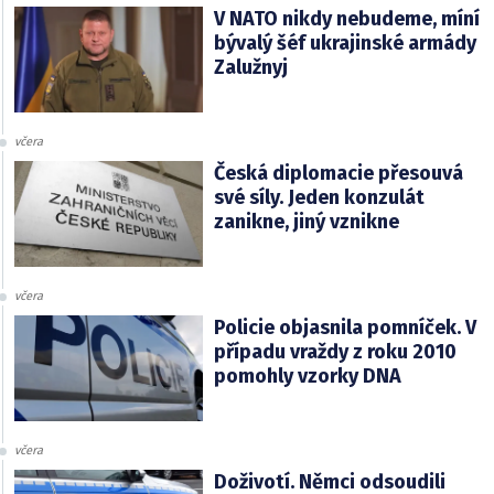
V NATO nikdy nebudeme, míní
bývalý šéf ukrajinské armády
Zalužnyj
včera
Česká diplomacie přesouvá
své síly. Jeden konzulát
zanikne, jiný vznikne
včera
Policie objasnila pomníček. V
případu vraždy z roku 2010
pomohly vzorky DNA
včera
Doživotí. Němci odsoudili