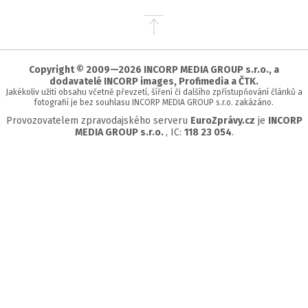
Přejít
na
začátek
stránky
Copyright © 2009—2026 INCORP MEDIA GROUP s.r.o., a
dodavatelé INCORP images, Profimedia a ČTK.
Jakékoliv užití obsahu včetně převzetí, šíření či dalšího zpřístupňování článků a
fotografií je bez souhlasu INCORP MEDIA GROUP s.r.o. zakázáno.
Provozovatelem zpravodajského serveru
EuroZprávy.cz
je
INCORP
MEDIA GROUP s.r.o.
, IC:
118 23 054
.