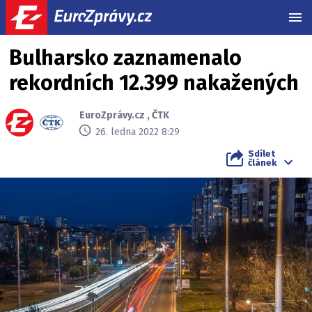
MEN
Bulharsko zaznamenalo
rekordních 12.399 nakažených
EuroZprávy.cz
,
ČTK
26. ledna 2022 8:29
Sdílet
článek