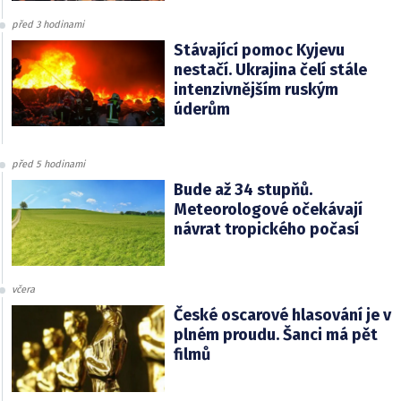
před 3 hodinami
Stávající pomoc Kyjevu
nestačí. Ukrajina čelí stále
intenzivnějším ruským
úderům
před 5 hodinami
Bude až 34 stupňů.
Meteorologové očekávají
návrat tropického počasí
včera
České oscarové hlasování je v
plném proudu. Šanci má pět
filmů