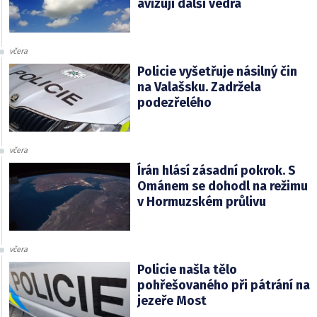
avizují další vedra
včera
Policie vyšetřuje násilný čin
na Valašsku. Zadržela
podezřelého
včera
Írán hlásí zásadní pokrok. S
Ománem se dohodl na režimu
v Hormuzském průlivu
včera
Policie našla tělo
pohřešovaného při pátrání na
jezeře Most