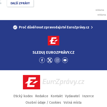
DALŠÍ ZPRÁVY
Proč důvěřovat zpravodajství EuroZprávy.cz
SLEDUJ EUROZPRÁVY.CZ
Přejít
Přejít
Přejít
Přejít
na
na
na
na
Facebook
Twitter
Instagram
YouTube
EuroZprávy.cz
Etický kodex
Redakce
Kontakt
Vydavatel
Inzerce
Osobní údaje / Cookies
Volná místa