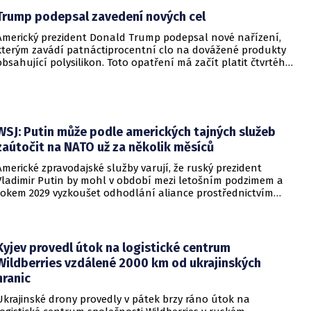
Trump podepsal zavedení nových cel
Americký prezident Donald Trump podepsal nové nařízení,
kterým zavádí patnáctiprocentní clo na dovážené produkty
obsahující polysilikon. Toto opatření má začít platit čtvrtého
prosince a jeho hlavním úkolem je podpořit domácí
dodavatelské řetězce v oblasti mikročipů i solárních panelů.
WSJ: Putin může podle amerických tajných služeb
zaútočit na NATO už za několik měsíců
Americké zpravodajské služby varují, že ruský prezident
Vladimir Putin by mohl v období mezi letošním podzimem a
rokem 2029 vyzkoušet odhodlání aliance prostřednictvím
omezeného útoku. Cílem takových kroků by nebylo zabrání
území, ale snaha otestovat, zda členské státy dodrží své
závazky o kolektivní obraně. Tyto znepokojivé scénáře
přicházejí v době, kdy Moskva čelí rostoucímu tlaku kvůli
Kyjev provedl útok na logistické centrum
situaci na ukrajinské frontě. Masivní škody, které ukrajinské
Wildberries vzdálené 2000 km od ukrajinských
drony způsobují ruskému zázemí, totiž Kreml zahnaly do
hranic
kouta.
Ukrajinské drony provedly v pátek brzy ráno útok na