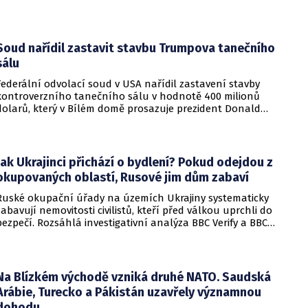
osob, přičemž tři z nich utrpěly těžká poranění.
Soud nařídil zastavit stavbu Trumpova tanečního
sálu
Federální odvolací soud v USA nařídil zastavení stavby
kontroverzního tanečního sálu v hodnotě 400 milionů
dolarů, který v Bílém domě prosazuje prezident Donald
Trump. Páteční rozhodnutí představuje vážnou překážku pro
administrativu a otevírá cestu k právní bitvě před Nejvyšším
soudem.
Jak Ukrajinci přichází o bydlení? Pokud odejdou z
okupovaných oblastí, Rusové jim dům zabaví
Ruské okupační úřady na územích Ukrajiny systematicky
zabavují nemovitosti civilistů, kteří před válkou uprchli do
bezpečí. Rozsáhlá investigativní analýza BBC Verify a BBC
Russian odhalila, že od roku 2024 bylo identifikováno k
zabavení nebo již přímo zkonfiskováno přes 34 tisíc domů a
bytů.
Na Blízkém východě vzniká druhé NATO. Saudská
Arábie, Turecko a Pákistán uzavřely významnou
dohodu