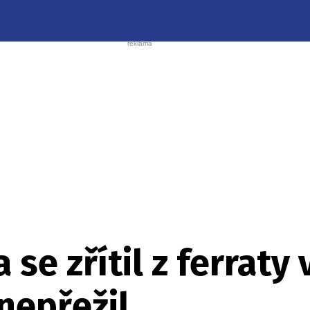
 se zřítil z ferrat
nepřežil