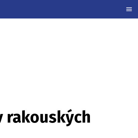
MEN
y v rakouských