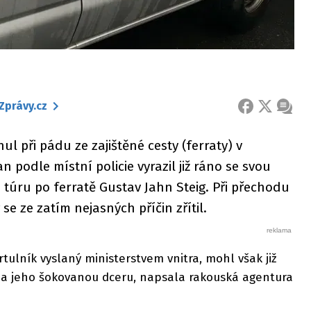
Zprávy.cz
FACEBOOK
X
ZPRÁ
l při pádu ze zajištěné cesty (ferraty) v
podle místní policie vyrazil již ráno se svou
túru po ferratě Gustav Jahn Steig. Při přechodu
se ze zatím nejasných příčin zřítil.
rtulník vyslaný ministerstvem vnitra, mohl však již
 a jeho šokovanou dceru, napsala rakouská agentura