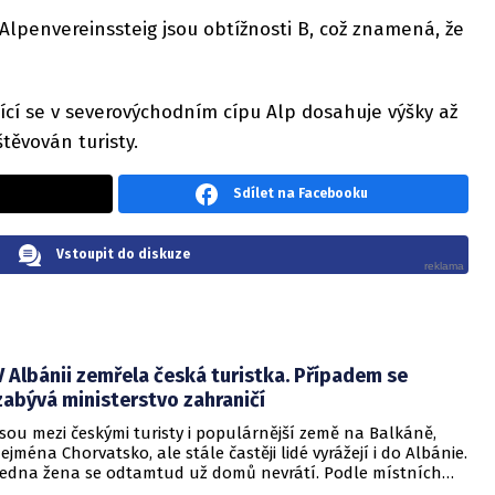
 Alpenvereinssteig jsou obtížnosti B, což znamená, že
ící se v severovýchodním cípu Alp dosahuje výšky až
těvován turisty.
Sdílet na Facebooku
Vstoupit do diskuze
V Albánii zemřela česká turistka. Případem se
zabývá ministerstvo zahraničí
Jsou mezi českými turisty i populárnější země na Balkáně,
zejména Chorvatsko, ale stále častěji lidé vyrážejí i do Albánie.
Jedna žena se odtamtud už domů nevrátí. Podle místních
médií se o víkendu utopila.