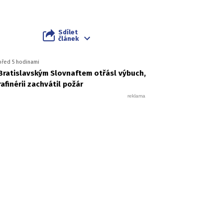
Sdílet
článek
před 5 hodinami
Bratislavským Slovnaftem otřásl výbuch,
rafinérii zachvátil požár