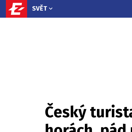
SVĚT
Český turista
horách, pád 