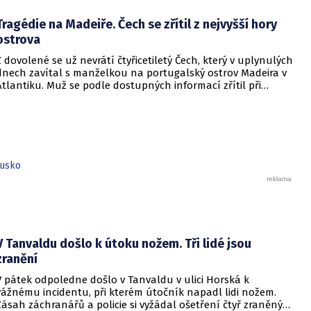
Tragédie na Madeiře. Čech se zřítil z nejvyšší hory
ostrova
Z dovolené se už nevrátí čtyřicetiletý Čech, který v uplynulých
dnech zavítal s manželkou na portugalský ostrov Madeira v
Atlantiku. Muž se podle dostupných informací zřítil při
horském výšlapu.
usko
V Tanvaldu došlo k útoku nožem. Tři lidé jsou
zranění
V pátek odpoledne došlo v Tanvaldu v ulici Horská k
vážnému incidentu, při kterém útočník napadl lidi nožem.
Zásah záchranářů a policie si vyžádal ošetření čtyř zraněných