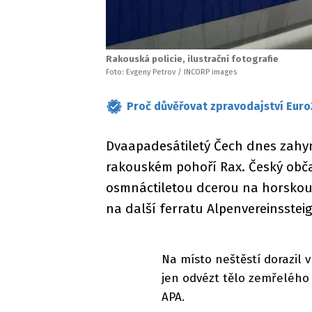
Rakouská policie, ilustrační fotografie
Foto: Evgeny Petrov / INCORP images
Proč důvěřovat zpravodajství Euro
Dvaapadesátiletý Čech dnes zahynu
rakouském pohoří Rax. Český občan 
osmnáctiletou dcerou na horskou 
na další ferratu Alpenvereinssteig 
Na místo neštěstí dorazil v
jen odvézt tělo zemřelého
APA.