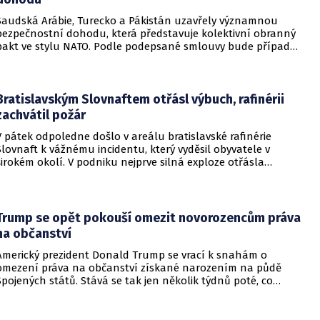
Saudská Arábie, Turecko a Pákistán uzavřely významnou
bezpečnostní dohodu, která představuje kolektivní obranný
pakt ve stylu NATO. Podle podepsané smlouvy bude případný
útok na některou z těchto tří zemí považován za útok na
všechny členy aliance, což má posílit odstrašující sílu v
regionu.
Bratislavským Slovnaftem otřásl výbuch, rafinérii
zachvátil požár
V pátek odpoledne došlo v areálu bratislavské rafinérie
Slovnaft k vážnému incidentu, který vyděsil obyvatele v
širokém okolí. V podniku nejprve silná exploze otřásla
budovami a následně vypukl rozsáhlý požár.
Trump se opět pokouší omezit novorozencům práva
na občanství
Americký prezident Donald Trump se vrací k snahám o
omezení práva na občanství získané narozením na půdě
Spojených států. Stává se tak jen několik týdnů poté, co
Nejvyšší soud Spojených států odmítl jeho předchozí plošší
pokus o zrušení této dlouholeté praxe.