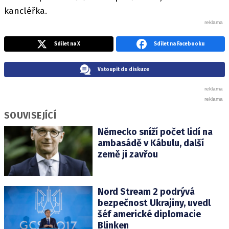
kancléřka.
Sdílet na X
Sdílet na Facebooku
Vstoupit do diskuze
SOUVISEJÍCÍ
Německo sníží počet lidí na
ambasádě v Kábulu, další
země ji zavřou
Nord Stream 2 podrývá
bezpečnost Ukrajiny, uvedl
šéf americké diplomacie
Blinken