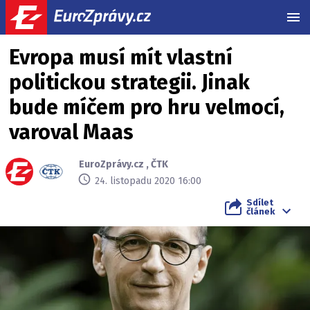
MEN
Evropa musí mít vlastní
politickou strategii. Jinak
bude míčem pro hru velmocí,
varoval Maas
EuroZprávy.cz
,
ČTK
24. listopadu 2020 16:00
Sdílet
článek