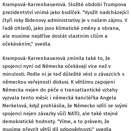
Krampová-Karrenbauerová. Složité období Trumpova
prezidentství vnímá jako budíček. "Využít nadcházející
čtyři roky Bidenovy administrativy je v našem zájmu. V
řadě ohledů, jako jsou klimatické změny a obrana,
ale musíme nejdříve dostát vlastním cílům a
očekáváním," uvedla.
Krampová-Karrenbauerová zmínila také to, že
spojenci nyní od Německa očekávají více než v
minulosti. Podle ní je teď důležité vést o závazcích s
německou veřejností diskusi. K většímu zapojení
Německa nejen do péče o transatlantické vztahy
vyzvala tento měsíc i německá kancléřka Angela
Merkelová, když prohlásila, že Německo sdílí se svými
spojenci nejen závazky vůči NATO, ale také stejné
demokratické hodnoty. "Víme, a to právem, že
musíme převzít větší díl odpovědnosti," uvedla