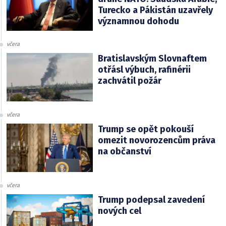
Turecko a Pákistán uzavřely
významnou dohodu
včera
Bratislavským Slovnaftem
otřásl výbuch, rafinérii
zachvátil požár
včera
Trump se opět pokouší
omezit novorozencům práva
na občanství
včera
Trump podepsal zavedení
nových cel