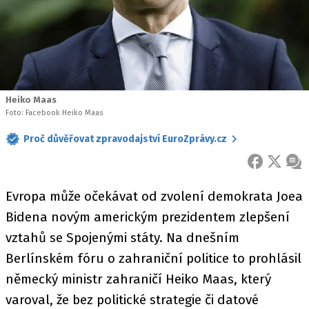
Heiko Maas
Foto: Facebook Heiko Maas
Proč důvěřovat zpravodajství EuroZprávy.cz
FACEBOOK
X
ZPR
Evropa může očekávat od zvolení demokrata Joea
Bidena novým americkým prezidentem zlepšení
vztahů se Spojenými státy. Na dnešním
Berlínském fóru o zahraniční politice to prohlásil
německý ministr zahraničí Heiko Maas, který
varoval, že bez politické strategie či datové