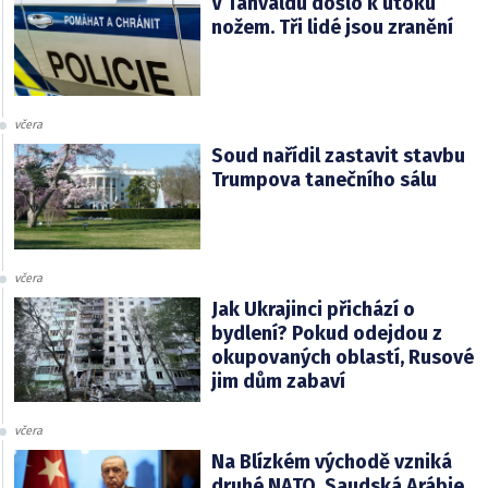
V Tanvaldu došlo k útoku
nožem. Tři lidé jsou zranění
včera
Soud nařídil zastavit stavbu
Trumpova tanečního sálu
včera
Jak Ukrajinci přichází o
bydlení? Pokud odejdou z
okupovaných oblastí, Rusové
jim dům zabaví
včera
Na Blízkém východě vzniká
druhé NATO. Saudská Arábie,