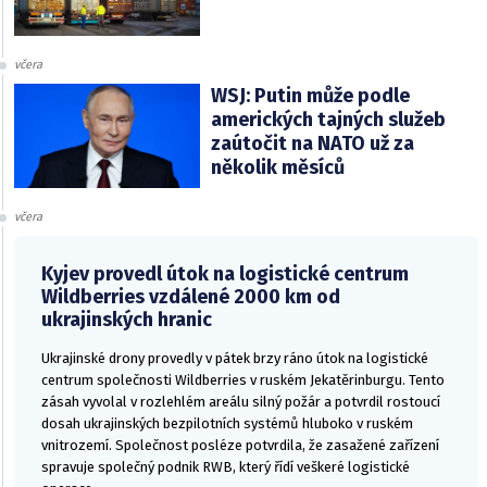
včera
WSJ: Putin může podle
amerických tajných služeb
zaútočit na NATO už za
několik měsíců
včera
Kyjev provedl útok na logistické centrum
Wildberries vzdálené 2000 km od
ukrajinských hranic
Ukrajinské drony provedly v pátek brzy ráno útok na logistické
centrum společnosti Wildberries v ruském Jekatěrinburgu. Tento
zásah vyvolal v rozlehlém areálu silný požár a potvrdil rostoucí
dosah ukrajinských bezpilotních systémů hluboko v ruském
vnitrozemí. Společnost posléze potvrdila, že zasažené zařízení
spravuje společný podnik RWB, který řídí veškeré logistické