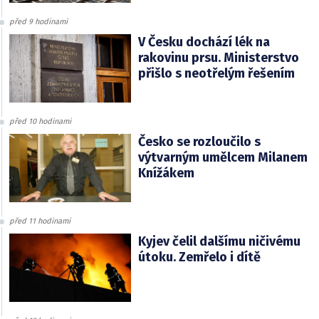
před 9 hodinami
V Česku dochází lék na
rakovinu prsu. Ministerstvo
přišlo s neotřelým řešením
před 10 hodinami
Česko se rozloučilo s
výtvarným umělcem Milanem
Knížákem
před 11 hodinami
Kyjev čelil dalšímu ničivému
útoku. Zemřelo i dítě