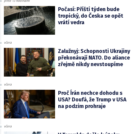
před 13 hodinami
Počasí: Příští týden bude
tropický, do Česka se opět
vrátí vedra
včera
Zalužnyj: Schopnosti Ukrajiny
překonávají NATO. Do aliance
zřejmě nikdy nevstoupíme
včera
Proč Írán nechce dohodu s
USA? Doufá, že Trump v USA
na podzim prohraje
včera