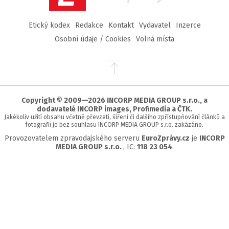
Etický kodex
Redakce
Kontakt
Vydavatel
Inzerce
Osobní údaje / Cookies
Volná místa
Přejít
na
začátek
stránky
Copyright © 2009—2026 INCORP MEDIA GROUP s.r.o., a
dodavatelé INCORP images, Profimedia a ČTK.
Jakékoliv užití obsahu včetně převzetí, šíření či dalšího zpřístupňování článků a
fotografií je bez souhlasu INCORP MEDIA GROUP s.r.o. zakázáno.
Provozovatelem zpravodajského serveru
EuroZprávy.cz
je
INCORP
MEDIA GROUP s.r.o.
, IC:
118 23 054
.