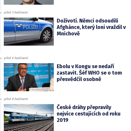
před 3 hodinami
Doživotí. Němci odsoudili
Afghánce, který loni vraždil v
Mnichově
před 6 hodinami
Ebolu v Kongu se nedaří
zastavit. Šéf WHO se o tom
přesvědčil osobně
před 8 hodinami
České dráhy přepravily
nejvíce cestujících od roku
2019