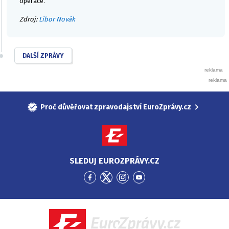
operace.
Zdroj:
Libor Novák
DALŠÍ ZPRÁVY
Proč důvěřovat zpravodajství EuroZprávy.cz
SLEDUJ EUROZPRÁVY.CZ
Přejít
Přejít
Přejít
Přejít
na
na
na
na
Facebook
Twitter
Instagram
YouTube
EuroZprávy.cz