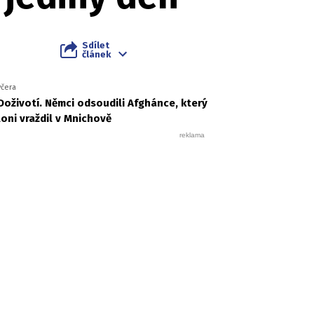
Sdílet
článek
včera
Doživotí. Němci odsoudili Afghánce, který
loni vraždil v Mnichově