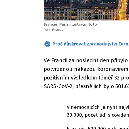
Francie, Paříž, ilustrační foto
Foto: Pixabay
Proč důvěřovat zpravodajství Euro
Ve Francii za poslední den přibylo 
potvrzenou nákazou koronavirem. P
pozitivním výsledkem téměř 32 pr
SARS-CoV-2, přesně jich bylo 501.6
V nemocnicích je nyní nejv
30.000, počet lidí s covide
K hranici 500.000 nakaženýc