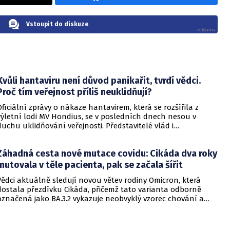
Vstoupit do diskuze
Kvůli hantaviru není důvod panikařit, tvrdí vědci.
Proč tím veřejnost příliš neuklidňují?
Oficiální zprávy o nákaze hantavirem, která se rozšířila z
výletní lodi MV Hondius, se v posledních dnech nesou v
duchu uklidňování veřejnosti. Představitelé vlád i
zdravotnických organizací opakovaně zdůrazňují, že situace
je pod kontrolou a není důvod k panice. Někteří odborníci
Záhadná cesta nové mutace covidu: Cikáda dva roky
však podle CNN varují, že příliš sebevědomá rétorika, kterou
označují za úmyslné šíření klidu, může mít opačný účinek a
mutovala v těle pacienta, pak se začala šířit
prohloubit úzkost ve společnosti, která má stále v živé paměti
Vědci aktuálně sledují novou větev rodiny Omicron, která
pandemii covidu-19.
dostala přezdívku Cikáda, přičemž tato varianta odborně
označená jako BA.3.2 vykazuje neobvyklý vzorec chování a
zdá se, že se zaměřuje především na děti. Přestože virus
neustále mutuje, odborníci uklidňují, že tato verze
nezpůsobuje těžší průběh onemocnění u dětí ani u