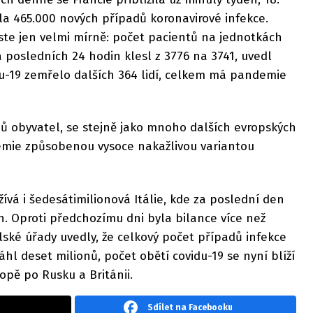
la 465.000 nových případů koronavirové infekce.
ste jen velmi mírně: počet pacientů na jednotkách
 posledních 24 hodin klesl z 3776 na 3741, uvedl
idu-19 zemřelo dalších 364 lidí, celkem má pandemie
nů obyvatel, se stejně jako mnoho dalších evropských
emie způsobenou vysoce nakažlivou variantou
ívá i šedesátimilionová Itálie, kde za poslední den
. Oproti předchozímu dni byla bilance více než
lské úřady uvedly, že celkový počet případů infekce
l deset milionů, počet obětí covidu-19 se nyní blíží
ropě po Rusku a Británii.
Sdílet na Facebooku