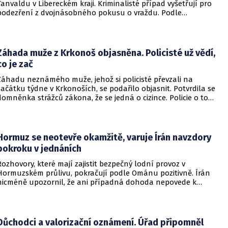
Tanvaldu v Libereckém kraji. Kriminalisté případ vyšetřují pro
podezření z dvojnásobného pokusu o vraždu. Podle
nejnovějších informací už není nikdo ze zraněných v
ohrožení života.
Záhada muže z Krkonoš objasněna. Policisté už vědí,
co je zač
Záhadu neznámého muže, jehož si policisté převzali na
začátku týdne v Krkonoších, se podařilo objasnit. Potvrdila se
domněnka strážců zákona, že se jedná o cizince. Policie o tom
informovala na webu.
Hormuz se neotevře okamžitě, varuje Írán navzdory
pokroku v jednáních
Rozhovory, které mají zajistit bezpečný lodní provoz v
Hormuzském průlivu, pokračují podle Ománu pozitivně. Írán
nicméně upozornil, že ani případná dohoda nepovede k
okamžitému znovuotevření klíčové vodní cesty. Informovala
o tom BBC.
Důchodci a valorizační oznámení. Úřad připomněl