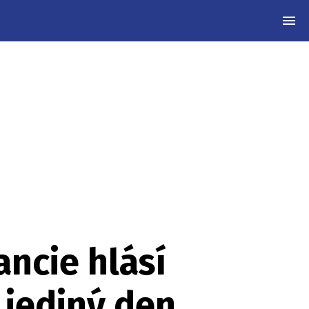
MEN
ancie hlásí
 jediný den