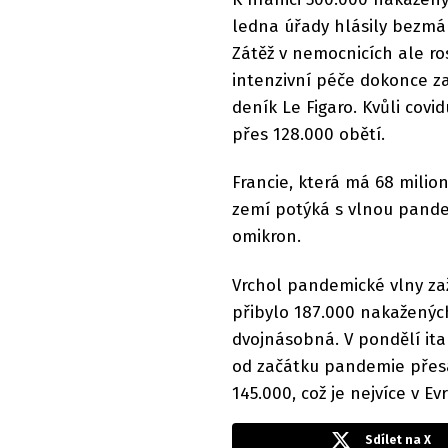
ledna úřady hlásily bezmá
Zátěž v nemocnicích ale ro
intenzivní péče dokonce za
deník Le Figaro. Kvůli cov
přes 128.000 obětí.
Francie, která má 68 milio
zemí potýká s vlnou pand
omikron.
Vrchol pandemické vlny zaž
přibylo 187.000 nakažených
dvojnásobná. V pondělí ita
od začátku pandemie přesáh
145.000, což je nejvíce v Ev
Sdílet na X