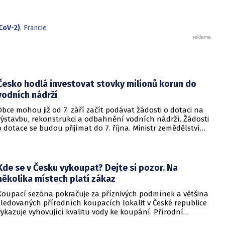
dospělých. Její přezdívka vychází z vlastností hmyzu, který se
dokáže na dlouhou dobu stáhnout do ústraní a poté se
nečekaně vynořit po letech strávených pod zemí.
CoV-2)
,
Francie
Česko hodlá investovat stovky milionů korun do
vodních nádrží
Obce mohou již od 7. září začít podávat žádosti o dotaci na
výstavbu, rekonstrukci a odbahnění vodních nádrží. Žádosti
o dotace se budou přijímat do 7. října. Ministr zemědělství
Martin Šebestyán podepsal výzvu, podle které si obce mezi
sebou rozdělí 300 miliónů korun v rámci programu Podpora
opatření na malých vodních nádržích a drobných vodních
tocích – 3. etapa. Informovalo o tom ministerstvo
Kde se v Česku vykoupat? Dejte si pozor. Na
zemědělství.
několika místech platí zákaz
Koupací sezóna pokračuje za příznivých podmínek a většina
sledovaných přírodních koupacích lokalit v České republice
vykazuje vyhovující kvalitu vody ke koupání. Přírodní
koupací vody nadále představují oblíbené místo letní