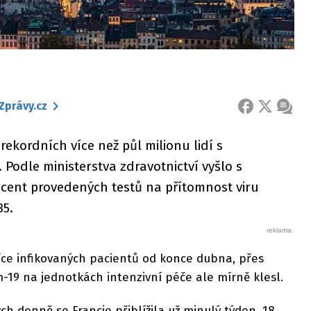
Zprávy.cz
FACEBOOK
X
ZPRÁ
rekordních více než půl milionu lidí s
odle ministerstva zdravotnictví vyšlo s
ocent provedených testů na přítomnost viru
35.
íce infikovaných pacientů od konce dubna, přes
m-19 na jednotkách intenzivní péče ale mírně klesl.
h denně se Francie přiblížila už minulý týden, 18.