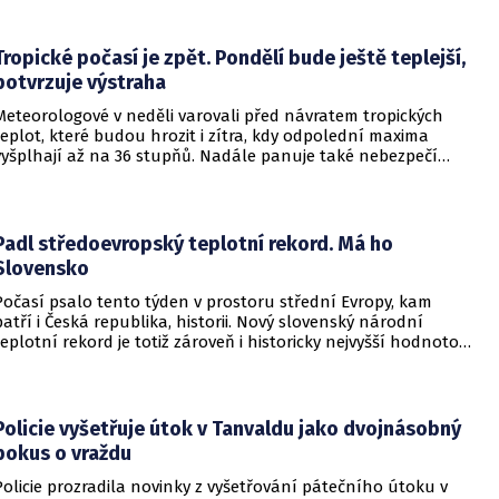
rekreace a v uplynulém týdnu se na jejich zvýšené
návštěvnosti podílelo také velmi teplé počasí s teplotami
často přesahujícími 30 °C.
Tropické počasí je zpět. Pondělí bude ještě teplejší,
potvrzuje výstraha
Meteorologové v neděli varovali před návratem tropických
teplot, které budou hrozit i zítra, kdy odpolední maxima
vyšplhají až na 36 stupňů. Nadále panuje také nebezpečí
požárů, vyplývá z výstrahy Českého hydrometeorologického
ústavu (ČHMÚ).
Padl středoevropský teplotní rekord. Má ho
Slovensko
Počasí psalo tento týden v prostoru střední Evropy, kam
patří i Česká republika, historii. Nový slovenský národní
teplotní rekord je totiž zároveň i historicky nejvyšší hodnotou
naměřenou ve středoevropském regionu. Upozornil na to
Český hydrometeorologický ústav (ČHMÚ).
Policie vyšetřuje útok v Tanvaldu jako dvojnásobný
pokus o vraždu
Policie prozradila novinky z vyšetřování pátečního útoku v