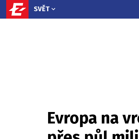
SVĚT
Evropa na vr
přes půl mil