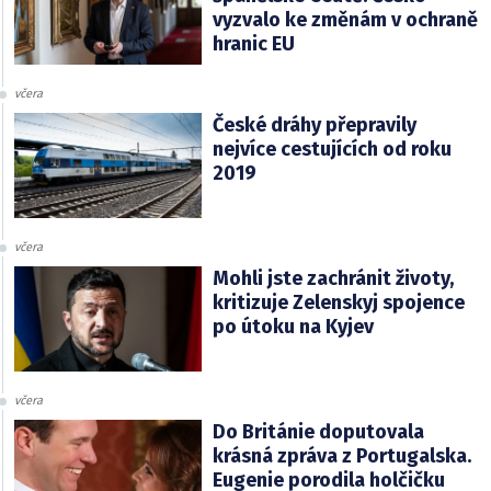
vyzvalo ke změnám v ochraně
hranic EU
včera
České dráhy přepravily
nejvíce cestujících od roku
2019
včera
Mohli jste zachránit životy,
kritizuje Zelenskyj spojence
po útoku na Kyjev
včera
Do Británie doputovala
krásná zpráva z Portugalska.
Eugenie porodila holčičku