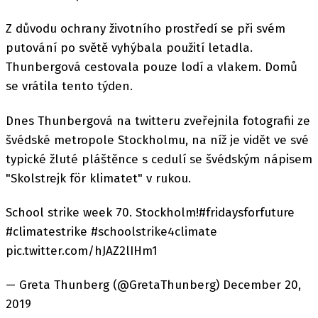
Z důvodu ochrany životního prostředí se při svém
putování po světě vyhýbala použití letadla.
Thunbergová cestovala pouze lodí a vlakem. Domů
se vrátila tento týden.
Dnes Thunbergová na twitteru zveřejnila fotografii ze
švédské metropole Stockholmu, na níž je vidět ve své
typické žluté pláštěnce s cedulí se švédským nápisem
"Skolstrejk för klimatet" v rukou.
School strike week 70. Stockholm!#fridaysforfuture
#climatestrike #schoolstrike4climate
pic.twitter.com/hJAZ2lIHm1
— Greta Thunberg (@GretaThunberg) December 20,
2019