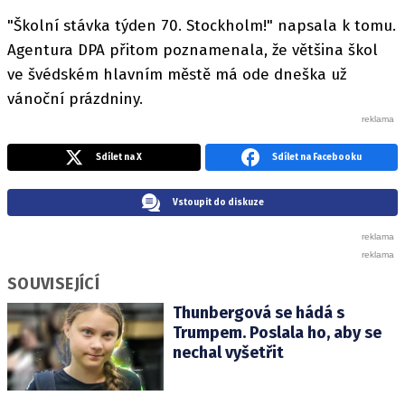
"Školní stávka týden 70. Stockholm!" napsala k tomu.
Agentura DPA přitom poznamenala, že většina škol
ve švédském hlavním městě má ode dneška už
vánoční prázdniny.
Sdílet na X
Sdílet na Facebooku
Vstoupit do diskuze
SOUVISEJÍCÍ
Thunbergová se hádá s
Trumpem. Poslala ho, aby se
nechal vyšetřit