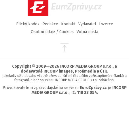
EuroZprávy.cz
Etický kodex
Redakce
Kontakt
Vydavatel
Inzerce
Osobní údaje / Cookies
Volná místa
Přejít
na
začátek
stránky
Copyright © 2009—2026 INCORP MEDIA GROUP s.r.o., a
dodavatelé INCORP images, Profimedia a ČTK.
Jakékoliv užití obsahu včetně převzetí, šíření či dalšího zpřístupňování článků a
fotografií je bez souhlasu INCORP MEDIA GROUP s.r.o. zakázáno.
Provozovatelem zpravodajského serveru
EuroZprávy.cz
je
INCORP
MEDIA GROUP s.r.o.
, IC:
118 23 054
.