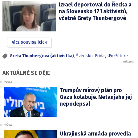
Izrael deportoval do Řecka a
na Slovensko 171 aktivistů,
včetně Grety Thunbergové
VÍCE SOUVISEJÍCÍCH
Greta Thunbergová (aktivistka)
,
Švédsko
,
FridaysForFuture
AKTUÁLNĚ SE DĚJE
včera
Trumpův mírový plán pro
Gazu kolabuje. Netanjahu jej
nepodepsal
včera
Ukrajinská armáda provedla