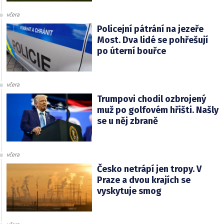
včera
Policejní pátrání na jezeře
Most. Dva lidé se pohřešují
po úterní bouřce
včera
Trumpovi chodil ozbrojený
muž po golfovém hřišti. Našly
se u něj zbraně
včera
Česko netrápí jen tropy. V
Praze a dvou krajích se
vyskytuje smog