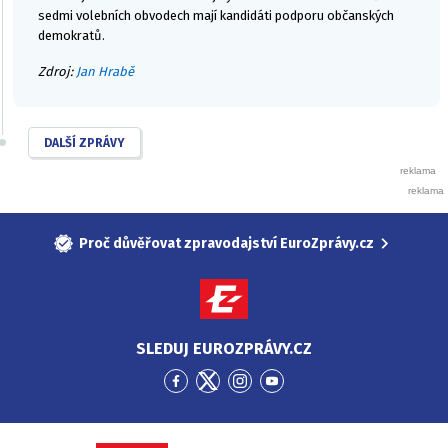
sedmi volebních obvodech mají kandidáti podporu občanských
demokratů.
Zdroj:
Jan Hrabě
DALŠÍ ZPRÁVY
Proč důvěřovat zpravodajství EuroZprávy.cz
SLEDUJ EUROZPRÁVY.CZ
Přejít
Přejít
Přejít
Přejít
na
na
na
na
Facebook
Twitter
Instagram
YouTube