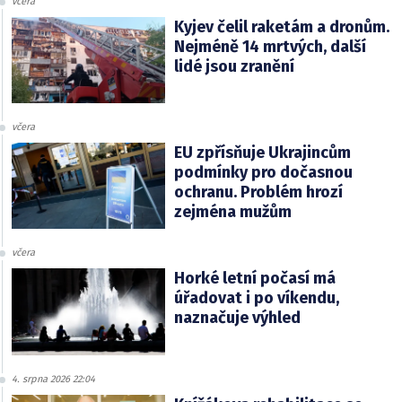
včera
Kyjev čelil raketám a dronům.
Nejméně 14 mrtvých, další
lidé jsou zranění
včera
EU zpřísňuje Ukrajincům
podmínky pro dočasnou
ochranu. Problém hrozí
zejména mužům
včera
Horké letní počasí má
úřadovat i po víkendu,
naznačuje výhled
4. srpna 2026 22:04