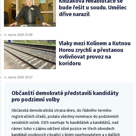
Knížákova rehabilitace se
bude řešit u soudu. Umělec
dříve narazil
4. srpna 2026 21:08
Vlaky mezi Kolínem a Kutnou
Horou zrychlí a přestanou
ovlivňovat provoz na
koridoru
4. srpna 2026 20:07
Občanští demokraté představili kandidáty
pro podzimní volby
Občanská demokratická strana dnes, do řádného termínu
registračních úřadů, podala všechny nominace do podzimních
senátních voleb. ODS navrhuje 14 kandidátek a kandidátů, nad
rámec toho v zájmu udržení silné pozice ve třech obvodech
kandidují osobnosti v koalici s jiným navrhovatelem a v dalších