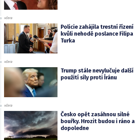
včera
Policie zahájila trestní řízení
kvůli nehodě poslance Filipa
Turka
včera
Trump stále nevylučuje další
použití síly proti Íránu
včera
Česko opět zasáhnou silné
bouřky. Hrozit budou i ráno a
dopoledne