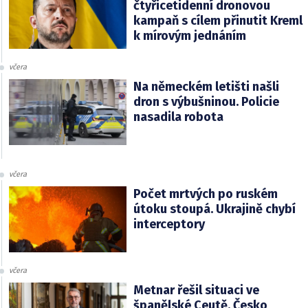
čtyřicetidenní dronovou
kampaň s cílem přinutit Kreml
k mírovým jednáním
včera
Na německém letišti našli
dron s výbušninou. Policie
nasadila robota
včera
Počet mrtvých po ruském
útoku stoupá. Ukrajině chybí
interceptory
včera
Metnar řešil situaci ve
španělské Ceutě. Česko