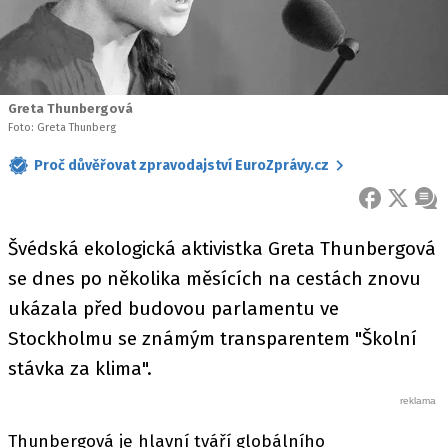
Greta Thunbergová
Foto: Greta Thunberg
Proč důvěřovat zpravodajství EuroZprávy.cz
FACEBOOK
X
ZPR
Švédská ekologická aktivistka Greta Thunbergová
se dnes po několika měsících na cestách znovu
ukázala před budovou parlamentu ve
Stockholmu se známým transparentem "Školní
stávka za klima".
Thunbergová je hlavní tváří globálního