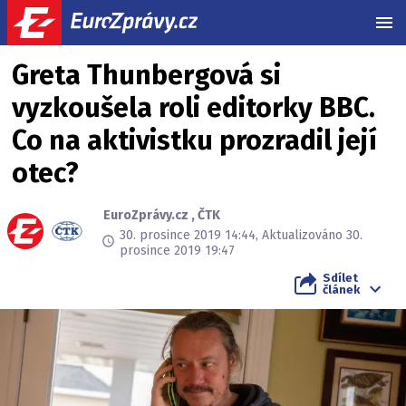
MEN
Greta Thunbergová si
vyzkoušela roli editorky BBC.
Co na aktivistku prozradil její
otec?
EuroZprávy.cz
,
ČTK
30. prosince 2019 14:44, Aktualizováno 30.
prosince 2019 19:47
Sdílet
článek