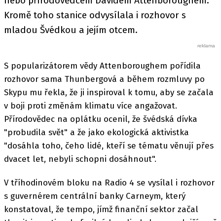
nebo přírodovědcem Davidem Attenboroughem.
Kromě toho stanice odvysílala i rozhovor s
mladou Švédkou a jejím otcem.
S popularizátorem vědy Attenboroughem pořídila
rozhovor sama Thunbergová a během rozmluvy po
Skypu mu řekla, že ji inspiroval k tomu, aby se začala
v boji proti změnám klimatu více angažovat.
Přírodovědec na oplátku ocenil, že švédská dívka
"probudila svět" a že jako ekologická aktivistka
"dosáhla toho, čeho lidé, kteří se tématu věnují přes
dvacet let, nebyli schopni dosáhnout".
V tříhodinovém bloku na Radio 4 se vysílal i rozhovor
s guvernérem centrální banky Carneym, který
konstatoval, že tempo, jímž finanční sektor začal