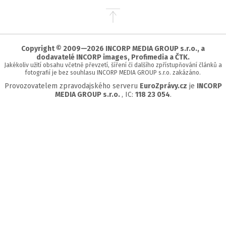
Přejít
na
začátek
stránky
Copyright © 2009—2026 INCORP MEDIA GROUP s.r.o., a
dodavatelé INCORP images, Profimedia a ČTK.
Jakékoliv užití obsahu včetně převzetí, šíření či dalšího zpřístupňování článků a
fotografií je bez souhlasu INCORP MEDIA GROUP s.r.o. zakázáno.
Provozovatelem zpravodajského serveru
EuroZprávy.cz
je
INCORP
MEDIA GROUP s.r.o.
, IC:
118 23 054
.