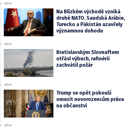
včera
Na Blízkém východě vzniká
druhé NATO. Saudská Arábie,
Turecko a Pákistán uzavřely
významnou dohodu
včera
Bratislavským Slovnaftem
otřásl výbuch, rafinérii
zachvátil požár
včera
Trump se opět pokouší
omezit novorozencům práva
na občanství
včera