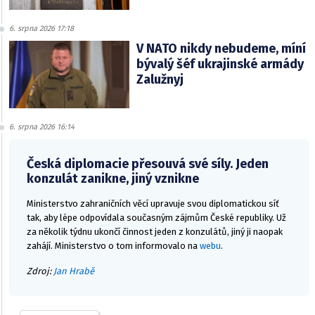
6. srpna 2026 17:18
V NATO nikdy nebudeme, míní
bývalý šéf ukrajinské armády
Zalužnyj
6. srpna 2026 16:14
Česká diplomacie přesouvá své síly. Jeden
konzulát zanikne, jiný vznikne
Ministerstvo zahraničních věcí upravuje svou diplomatickou síť
tak, aby lépe odpovídala současným zájmům České republiky. Už
za několik týdnu ukončí činnost jeden z konzulátů, jiný ji naopak
zahájí. Ministerstvo o tom informovalo na
webu
.
Zdroj:
Jan Hrabě