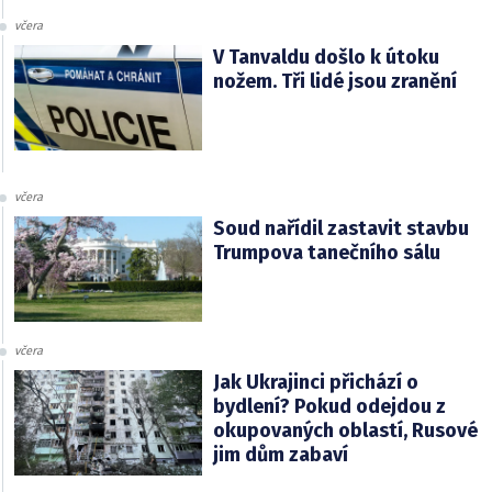
včera
V Tanvaldu došlo k útoku
nožem. Tři lidé jsou zranění
včera
Soud nařídil zastavit stavbu
Trumpova tanečního sálu
včera
Jak Ukrajinci přichází o
bydlení? Pokud odejdou z
okupovaných oblastí, Rusové
jim dům zabaví