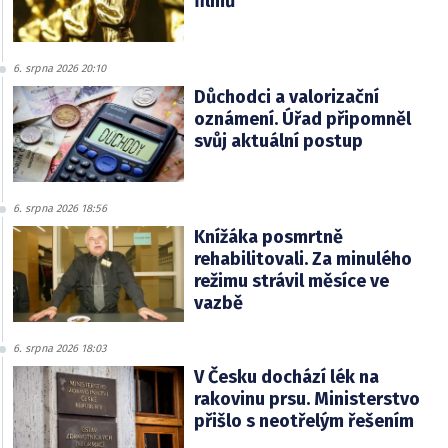
filmů
6. srpna 2026 20:10
Důchodci a valorizační
oznámení. Úřad připomněl
svůj aktuální postup
6. srpna 2026 18:56
Knížáka posmrtně
rehabilitovali. Za minulého
režimu strávil měsíce ve
vazbě
6. srpna 2026 18:03
V Česku dochází lék na
rakovinu prsu. Ministerstvo
přišlo s neotřelým řešením