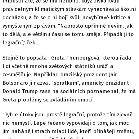
Připustil ale, že se mu nelíbilo, když dívka kvůli
pravidelným klimatickým stávkám vynechávala školní
docházku, a že se o ni bojí kvůli nevybíravé kritice a
vymyšleným zprávám. "Naprosto upřímně nevím, jak
to dělá, ale většinu času se tomu směje. Připadá jí to
legrační," řekl.
Stejně to popsala i Greta Thunbergová, kterou řada
lidí včetně mnoha světových státníků uráží a
zesměšňuje. Například brazilský prezident Jair
Bolsonaro ji nazval "spratkem", americký prezident
Donald Trump zase na sociálních poznamenal, že má
Greta problémy se zvládáním emocí.
"Tyhle útoky jsou prostě legrační, protože tím zjevně
nic nemyslí. Lépe řečeno vypovídají o tom, jak moc
jim nahánějí strach mladí lidé, kteří přinášejí změnu,