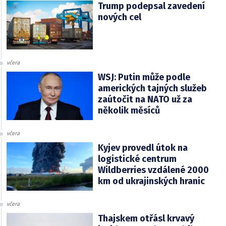
Trump podepsal zavedení
nových cel
včera
WSJ: Putin může podle
amerických tajných služeb
zaútočit na NATO už za
několik měsíců
včera
Kyjev provedl útok na
logistické centrum
Wildberries vzdálené 2000
km od ukrajinských hranic
včera
Thajskem otřásl krvavý