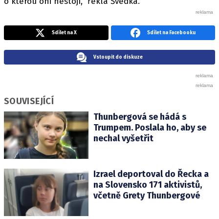
o kterou oni nestojí," řekla Švédka.
Sdílet na X
Sdílet na Facebooku
Vstoupit do diskuze
SOUVISEJÍCÍ
Thunbergová se hádá s
Trumpem. Poslala ho, aby se
nechal vyšetřit
Izrael deportoval do Řecka a
na Slovensko 171 aktivistů,
včetně Grety Thunbergové