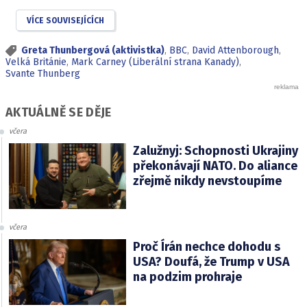
VÍCE SOUVISEJÍCÍCH
Greta Thunbergová (aktivistka)
,
BBC
,
David Attenborough
,
Velká Británie
,
Mark Carney (Liberální strana Kanady)
,
Svante Thunberg
AKTUÁLNĚ SE DĚJE
včera
Zalužnyj: Schopnosti Ukrajiny
překonávají NATO. Do aliance
zřejmě nikdy nevstoupíme
včera
Proč Írán nechce dohodu s
USA? Doufá, že Trump v USA
na podzim prohraje