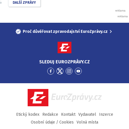
DALŠÍ ZPRÁVY
Proč důvěřovat zpravodajství EuroZprávy.cz
SLEDUJ EUROZPRÁVY.CZ
Přejít
Přejít
Přejít
Přejít
na
na
na
na
Facebook
Twitter
Instagram
YouTube
EuroZprávy.cz
Etický kodex
Redakce
Kontakt
Vydavatel
Inzerce
Osobní údaje / Cookies
Volná místa