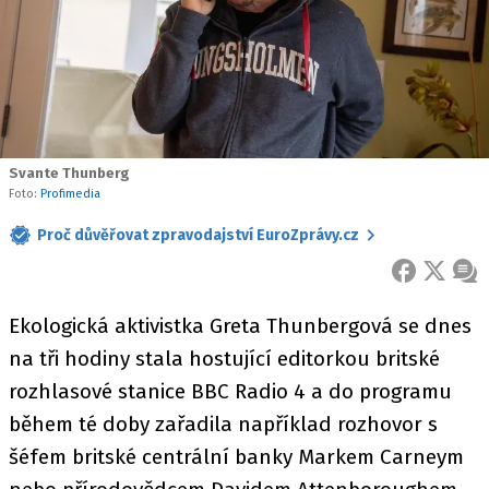
Svante Thunberg
Foto:
Profimedia
Proč důvěřovat zpravodajství EuroZprávy.cz
FACEBOOK
X
ZPR
Ekologická aktivistka Greta Thunbergová se dnes
na tři hodiny stala hostující editorkou britské
rozhlasové stanice BBC Radio 4 a do programu
během té doby zařadila například rozhovor s
šéfem britské centrální banky Markem Carneym