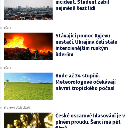
incident. Student zabil
nejméně šest lidí
včera
Stávající pomoc Kyjevu
nestačí. Ukrajina čelí stále
intenzivnějším ruským
úderům
včera
Bude až 34 stupňů.
Meteorologové očekávají
návrat tropického počasí
6. srpna 2026 22:01
České oscarové hlasování je v
plném proudu. Šanci má pět