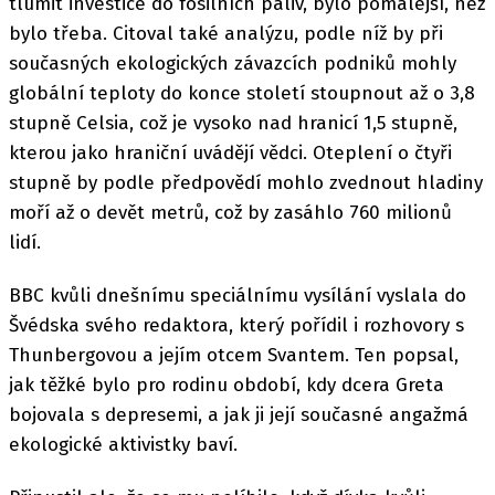
tlumit investice do fosilních paliv, bylo pomalejší, než
bylo třeba. Citoval také analýzu, podle níž by při
současných ekologických závazcích podniků mohly
globální teploty do konce století stoupnout až o 3,8
stupně Celsia, což je vysoko nad hranicí 1,5 stupně,
kterou jako hraniční uvádějí vědci. Oteplení o čtyři
stupně by podle předpovědí mohlo zvednout hladiny
moří až o devět metrů, což by zasáhlo 760 milionů
lidí.
BBC kvůli dnešnímu speciálnímu vysílání vyslala do
Švédska svého redaktora, který pořídil i rozhovory s
Thunbergovou a jejím otcem Svantem. Ten popsal,
jak těžké bylo pro rodinu období, kdy dcera Greta
bojovala s depresemi, a jak ji její současné angažmá
ekologické aktivistky baví.